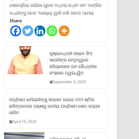
ଲୋକପ୍ରିୟ ଗାୟିକା ଯୁଗଳ ଅନ୍ତରା ନନ୍ଦୀ ଏବଂ ଅଙ୍କିତା
ନନ୍ଦୀଙ୍କୁ ନେଇ “କେୟାର୍ ୱାହାଁ ଜହାଁ ଡାବର ଆମଲା,
Share
ମୁଖ୍ୟମନ୍ତ୍ରୀ ନାୟାବ ସିଂହ
ସଇନୀଙ୍କ ନେତୃତ୍ୱରେ
ହରିୟାଣାରେ ଜନ କୈନ୍ଦ୍ରୀକ
ସଂସ୍କାର ତ୍ୱରାନ୍ୱିତ
September 3, 2025
ଅଗ୍ନିଶମ କର୍ମଚାରୀଙ୍କୁ ସମ୍ମାନ ଜଣାଇ ଟାଟା ଷ୍ଟିଲ
କଳିଙ୍ଗନଗର ପକ୍ଷରୁ ଜାତୀୟ ଅଗ୍ନିଶମ ସେବା ସପ୍ତାହ
ପାଳିତ
April 15, 2025