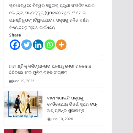
ଭୁବନେଶ୍ୱର: ବିଶ୍ୱର ସବୁଠାରୁ ପୁରୁଣା ସଂଗଠିତ ଯୋଗ
କେନ୍ଦ୍ର, ସାନ୍ତାକ୍ରୁଜ୍ (ମୁମ୍ବାଇ) ସ୍ଥିତ ‘ଦି ଯୋଗ
ଇନଷ୍ଟିଚ୍ୟୁଟ୍‌’ (ଟିୱାଇଆଇ), ପକ୍ଷରୁ ଚଳିତ ବର୍ଷର
ବିଷୟବସ୍ତୁ “ସୁସ୍ଥ ବାର୍ଦ୍ଧକ୍ୟ
Share
ଟାଟା ଷ୍ଟିଲ୍‌ କଳିଙ୍ଗନଗର ପକ୍ଷରୁ ମେଗା ରକ୍ତଦାନ
ଶିବିରରେ ୨୮୦ ୟୁନିଟ୍‌ ରକ୍ତ ସଂଗୃହୀତ
June 19, 2026
ଟାଟା ଏଆଇଜି ପକ୍ଷରୁ
ମେଡିକେୟାର ରିଜର୍ଭ ସୁପର ଟପ୍‌-
ଅପ୍ ପ୍ଲାନ୍‌ର ଶୁଭାରମ୍ଭ
June 10, 2026