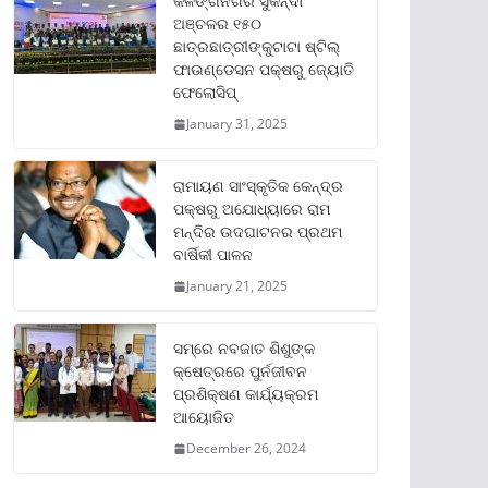
କଳିଙ୍ଗନଗର ସୁକିନ୍ଦା
ଅଞ୍ଚଳର ୧୫୦
ଛାତ୍ରଛାତ୍ରୀଙ୍କୁଟାଟା ଷ୍ଟିଲ୍
ଫାଉଣ୍ଡେସନ ପକ୍ଷରୁ ଜ୍ୟୋତି
ଫେଲୋସିପ୍‌
January 31, 2025
ରାମାୟଣ ସାଂସ୍କୃତିକ କେନ୍ଦ୍ର
ପକ୍ଷରୁ ଅଯୋଧ୍ୟାରେ ରାମ
ମନ୍ଦିର ଉଦଘାଟନର ପ୍ରଥମ
ବାର୍ଷିକୀ ପାଳନ
January 21, 2025
ସମ୍‌ରେ ନବଜାତ ଶିଶୁଙ୍କ
କ୍ଷେତ୍ରରେ ପୁର୍ନଜୀବନ
ପ୍ରଶିକ୍ଷଣ କାର୍ଯ୍ୟକ୍ରମ
ଆୟୋଜିତ
December 26, 2024