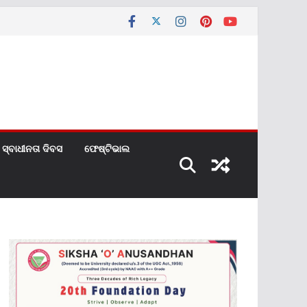
ସ୍ବାଧୀନତା ଦିବସ
ଫେଷ୍ଟିଭାଲ