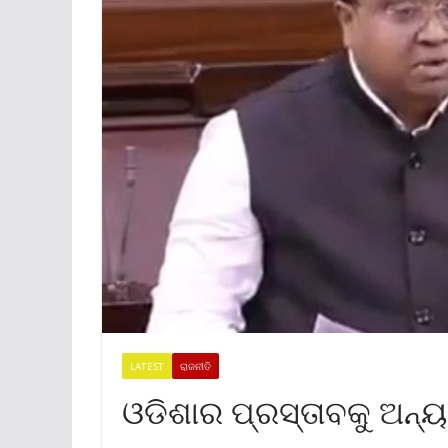
LATEST
ରାଜନୀତି
ଓଡିଶାର ପ୍ରସ୍ତାବକୁ ଅନ୍