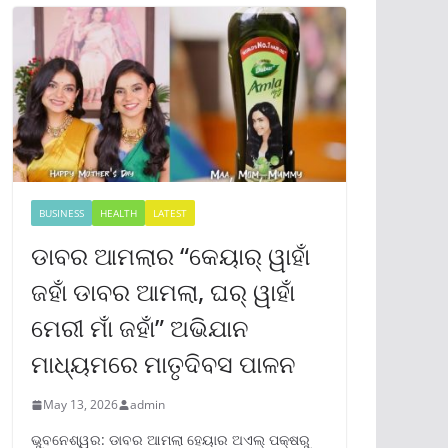
BUSINESS
HEALTH
LATEST
ଡାବର ଆମଲାର “କେୟାର୍ ୱାହାଁ
ଜହାଁ ଡାବର ଆମଲା, ଘର୍ ୱାହାଁ
ମେରୀ ମାଁ ଜହାଁ” ଅଭିଯାନ
ମାଧ୍ୟମରେ ମାତୃଦିବସ ପାଳନ
May 13, 2026
admin
ଭୁବନେଶ୍ୱର: ଡାବର ଆମଲା ହେୟାର ଅଏଲ୍ ପକ୍ଷରୁ