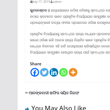
July 17, 2019
admin
ଭୁବନେଶ୍ବର ()
ରାଜ୍ୟସଭାରେ ଉଠିଲା ଓଡିଶାକୁ ସ୍ବତନ୍ତ୍ର ଫୋକ
ଉଠାଇ କ୍ରମାଗତ ଭାବେ ପ୍ରାକୃତିକ ବିପର୍ଯ୍ୟୟର ସମ୍ମୁଖୀନ ହେ
ପ୍ରଳୟଙ୍କାରୀ ବାତ୍ୟା ଫନୀର ପ୍ରଭାବରେ ଓଡିଶା ଉପକୂଳରେ
ପ୍ରାକୃତିକ ବିପର୍ଯ୍ୟୟକୁ ସ୍ବତନ୍ତ୍ର ରାଜ୍ୟ ମାନ୍ୟତା ପ୍ରଦା
କାରଣ ଓଡିଶା ଭଳି ଅନେକ ରାଜ୍ୟ ନିୟମିତ ଭାବେ ପ୍ରାକୃତିକ ବି
କେନ୍ଦ୍ର ନିକଟରେ ଏହି ଦାବି ଉପସ୍ଥାପନା କରିସାରିଥିବା ବେଳେ
ବିପର୍ଯ୍ୟୟର ସମ୍ମୁଖୀନ ହେଉଥିବା ରାଜ୍ୟ ପାଇଁ ସ୍ବତନ୍ତ୍ର ର
Share
ଆତଙ୍କବାଦୀ ହାଫିଜ ସୟିଦ ଗିରଫ
You May Also Like