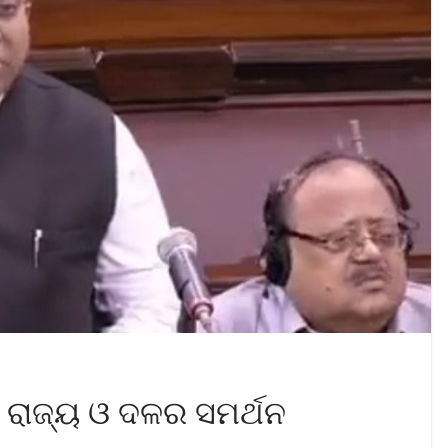
ୟ ରାଜ୍ୟ ଓ ଦଳର ସମର୍ଥନ