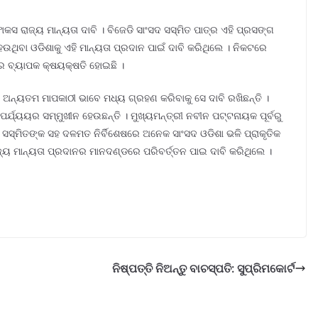
ସ ରାଜ୍ୟ ମାନ୍ୟତା ଦାବି । ବିଜେଡି ସାଂସଦ ସସ୍ମିତ ପାତ୍ର ଏହି ପ୍ରସଙ୍ଗ
ଉଥିବା ଓଡିଶାକୁ ଏହି ମାନ୍ୟତା ପ୍ରଦାନ ପାଇଁ ଦାବି କରିଥିଲେ । ନିକଟରେ
 ବ୍ୟାପକ କ୍ଷୟକ୍ଷତି ହୋଇଛି ।
ନର ଅନ୍ୟତମ ମାପକାଠୀ ଭାବେ ମଧ୍ୟ ଗ୍ରହଣ କରିବାକୁ ସେ ଦାବି ରଖିଛନ୍ତି ।
ପର୍ଯ୍ୟୟର ସମ୍ମୁଖୀନ ହେଉଛନ୍ତି । ମୁଖ୍ୟମନ୍ତ୍ରୀ ନବୀନ ପଟ୍ଟନାୟକ ପୂର୍ବରୁ
 ସସ୍ମିତଙ୍କ ସହ ଦଳମତ ନିର୍ବିଶେଷରେ ଅନେକ ସାଂସଦ ଓଡିଶା ଭଳି ପ୍ରାକୃତିକ
ାଜ୍ୟ ମାନ୍ୟତା ପ୍ରଦାନର ମାନଦଣ୍ଡରେ ପରିବର୍ତ୍ତନ ପାଇ ଦାବି କରିଥିଲେ ।
ନିଷ୍ପତ୍ତି ନିଅନ୍ତୁ ବାଚସ୍ପତି: ସୁପ୍ରିମକୋର୍ଟ