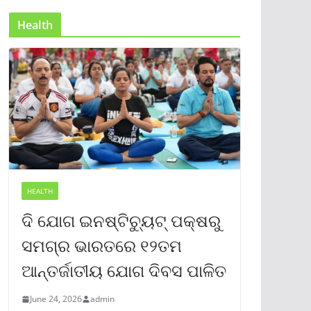
Health
HEALTH
ଦି ଯୋଗ ଇନଷ୍ଟିଚ୍ୟୁଟ୍ ପକ୍ଷରୁ
ସମଗ୍ର ଭାରତରେ ୧୨ତମ
ଆନ୍ତର୍ଜାତୀୟ ଯୋଗ ଦିବସ ପାଳିତ
June 24, 2026
admin