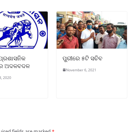
 ପ୍ରଶାସନିକ
ପୁରୀରେ ୫ଟି ସଚିବ
ରେ ଅଦଳବଦଳ
November 6, 2021
3, 2020
ired fields are marked
*