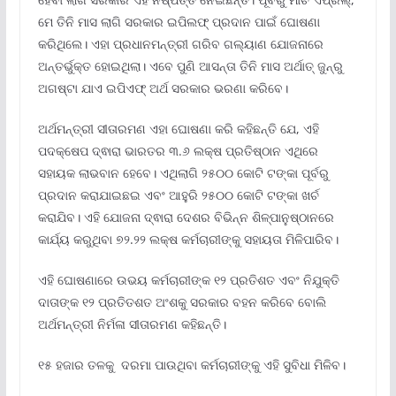
ମେ ତିନି ମାସ ଲାଗି ସରକାର ଇପିଲଫ୍‌ ପ୍ରଦାନ ପାଇଁ ଘୋଷଣା
କରିଥିଲେ। ଏହା ପ୍ରଧାନମନ୍ତ୍ରୀ ଗରିବ ଗଲ୍ୟାଣ ଯୋଜନାରେ
ଅନ୍ତର୍ଭୁକ୍ତ ହୋଇଥିଲା। ଏବେ ପୁଣି ଆସନ୍ତା ତିନି ମାସ ଅର୍ଥାତ୍‌ ଜୁନ୍‌ରୁ
ଅଗଷ୍ଟା ଯାଏ ଇପିଏଫ୍‌ ଅର୍ଥ ସରକାର ଭରଣା କରିବେ।
ଅର୍ଥମନ୍ତ୍ରୀ ସୀତାରମଣ ଏହା ଘୋଷଣା କରି କହିଛନ୍ତି ଯେ, ଏହି
ପଦକ୍ଷେପ ଦ୍ଵାରା ଭାରତର ୩.୬ ଲକ୍ଷ ପ୍ରତିଷ୍ଠାନ ଏଥିରେ
ସହାୟକ ଲାଭବାନ ହେବେ। ଏଥିଲାଗି ୨୫୦୦ କୋଟି ଟଙ୍କା ପୂର୍ବରୁ
ପ୍ରଦାନ କରାଯାଇଛଇ ଏବଂ ଆହୁରି ୨୫୦୦ କୋଟି ଟଙ୍କା ଖର୍ଚ
କରାଯିବ। ଏହି ଯୋଜନା ଦ୍ଵାରା ଦେଶର ବିଭିନ୍ନ ଶିଳ୍ପାନୁଷ୍ଠାନରେ
କାର୍ଯ୍ୟ କରୁଥିବା ୭୨.୨୨ ଲକ୍ଷ କର୍ମଚାରୀଙ୍କୁ ସହାୟତା ମିଳିପାରିବ।
ଏହି ଘୋଷଣାରେ ଉଭୟ କର୍ମଚାରୀଙ୍କ ୧୨ ପ୍ରତିଶତ ଏବଂ ନିଯୁକ୍ତି
ଦାତାଙ୍କ ୧୨ ପ୍ରତିତଶତ ଅଂଶକୁ ସରକାର ବହନ କରିବେ ବୋଲି
ଅର୍ଥମନ୍ତ୍ରୀ ନିର୍ମଳା ସୀତାରମଣ କହିଛନ୍ତି।
୧୫ ହଜାର ତଳକୁ ଦରମା ପାଉଥିବା କର୍ମଚାରୀଙ୍କୁ ଏହି ସୁବିଧା ମିଳିବ।