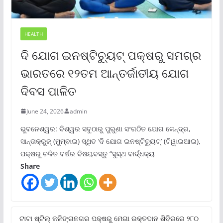
HEALTH
ଦି ଯୋଗ ଇନଷ୍ଟିଚ୍ୟୁଟ୍ ପକ୍ଷରୁ ସମଗ୍ର
ଭାରତରେ ୧୨ତମ ଆନ୍ତର୍ଜାତୀୟ ଯୋଗ
ଦିବସ ପାଳିତ
June 24, 2026
admin
ଭୁବନେଶ୍ୱର: ବିଶ୍ୱର ସବୁଠାରୁ ପୁରୁଣା ସଂଗଠିତ ଯୋଗ କେନ୍ଦ୍ର,
ସାନ୍ତାକ୍ରୁଜ୍ (ମୁମ୍ବାଇ) ସ୍ଥିତ ‘ଦି ଯୋଗ ଇନଷ୍ଟିଚ୍ୟୁଟ୍‌’ (ଟିୱାଇଆଇ),
ପକ୍ଷରୁ ଚଳିତ ବର୍ଷର ବିଷୟବସ୍ତୁ “ସୁସ୍ଥ ବାର୍ଦ୍ଧକ୍ୟ
Share
ଟାଟା ଷ୍ଟିଲ୍‌ କଳିଙ୍ଗନଗର ପକ୍ଷରୁ ମେଗା ରକ୍ତଦାନ ଶିବିରରେ ୨୮୦