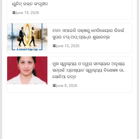
ୟୁନିଟ୍‌ ରକ୍ତ ସଂଗୃହୀତ
June 19, 2026
ଟାଟା ଏଆଇଜି ପକ୍ଷରୁ ମେଡିକେୟାର ରିଜର୍ଭ
ସୁପର ଟପ୍‌-ଅପ୍ ପ୍ଲାନ୍‌ର ଶୁଭାରମ୍ଭ
June 10, 2026
ମୁଖ ସ୍ୱାସ୍ଥ୍ୟ ଓ ତ୍ୱଚା ସମସ୍ୟାର ଅଦୃଶ୍ୟ
ସମ୍ପର୍କ :ପ୍ରଖ୍ୟାତ ସ୍ୱାସ୍ଥ୍ୟ ବିଶେଷଜ୍ଞ ଡା.
ସୋନିଆ ଦତ୍ତ
June 8, 2026