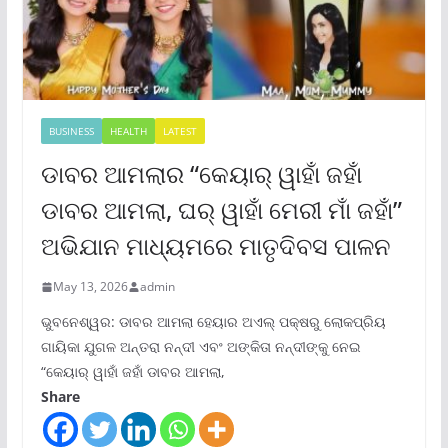
BUSINESS
HEALTH
LATEST
ଡାବର ଆମଲାର “କେୟାର୍ ୱାହାଁ ଜହାଁ
ଡାବର ଆମଲା, ଘର୍ ୱାହାଁ ମେରୀ ମାଁ ଜହାଁ”
ଅଭିଯାନ ମାଧ୍ୟମରେ ମାତୃଦିବସ ପାଳନ
May 13, 2026
admin
ଭୁବନେଶ୍ୱର: ଡାବର ଆମଲା ହେୟାର ଅଏଲ୍ ପକ୍ଷରୁ ଲୋକପ୍ରିୟ
ଗାୟିକା ଯୁଗଳ ଅନ୍ତରା ନନ୍ଦୀ ଏବଂ ଅଙ୍କିତା ନନ୍ଦୀଙ୍କୁ ନେଇ
“କେୟାର୍ ୱାହାଁ ଜହାଁ ଡାବର ଆମଲା,
Share