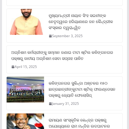
ମୁଖ୍ୟମନ୍ତ୍ରୀ ନାୟାବ ସିଂହ ସଇନୀଙ୍କ
ନେତୃତ୍ୱରେ ହରିୟାଣାରେ ଜନ କୈନ୍ଦ୍ରୀକ
ସଂସ୍କାର ତ୍ୱରାନ୍ୱିତ
September 3, 2025
ଅଗ୍ନିଶମ କର୍ମଚାରୀଙ୍କୁ ସମ୍ମାନ ଜଣାଇ ଟାଟା ଷ୍ଟିଲ କଳିଙ୍ଗନଗର
ପକ୍ଷରୁ ଜାତୀୟ ଅଗ୍ନିଶମ ସେବା ସପ୍ତାହ ପାଳିତ
April 15, 2025
କଳିଙ୍ଗନଗର ସୁକିନ୍ଦା ଅଞ୍ଚଳର ୧୫୦
ଛାତ୍ରଛାତ୍ରୀଙ୍କୁଟାଟା ଷ୍ଟିଲ୍ ଫାଉଣ୍ଡେସନ
ପକ୍ଷରୁ ଜ୍ୟୋତି ଫେଲୋସିପ୍‌
January 31, 2025
ରାମାୟଣ ସାଂସ୍କୃତିକ କେନ୍ଦ୍ର ପକ୍ଷରୁ
ଅଯୋଧ୍ୟାରେ ରାମ ମନ୍ଦିର ଉଦଘାଟନର