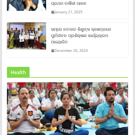
ପ୍ରଥମ ବାର୍ଷିକୀ ପାଳନ
January 21, 2025
ସମ୍‌ରେ ନବଜାତ ଶିଶୁଙ୍କ କ୍ଷେତ୍ରରେ
ପୁର୍ନଜୀବନ ପ୍ରଶିକ୍ଷଣ କାର୍ଯ୍ୟକ୍ରମ
ଆୟୋଜିତ
December 26, 2024
Health