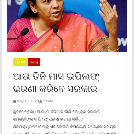
LATEST
ଜାତୀୟ
ଆଉ ତିନି ମାସ ଇପିଲଫ୍
ଭରଣା କରିବେ ସରକାର
May 13, 2020
admin
ଭୁବନେଶ୍ଵର() ଆସନ୍ତା ତିନିମାସ ଲାଗି କେନ୍ଦ୍ର ସରକାର
କର୍ମଚାରୀଙ୍କ ଇପିଏଫ୍‌ ପଇସା ଭରଣା କରିବେ।
ଶିଳ୍ପାନୁଷ୍ଠାନମାନଙ୍କୁ ଏହି କୋଭିଡ୍‌ ବିପର୍ଯ୍ୟୟ ସମୟରେ ସହାୟକ
ହେବା ଲାଗି ସରକାର ଏହି ନିଷ୍ପତ୍ତି ନେଇଛନ୍ତି। ପୂର୍ବରୁ ମାର୍ଚ ଏପ୍ରିଲ୍‌,