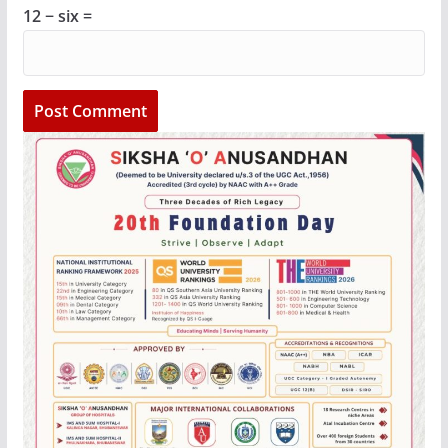
12 − six =