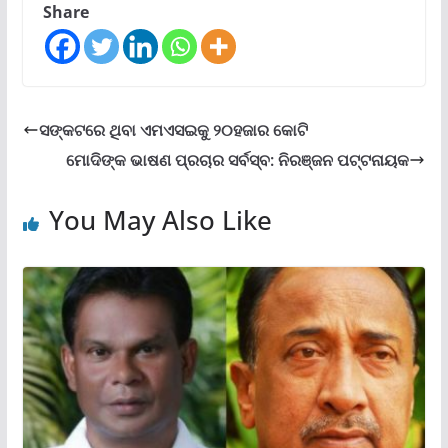
Share
ସଙ୍କଟରେ ଥିବା ଏମଏସଇକୁ ୨୦ହଜାର କୋଟି
ମୋଦିଙ୍କ ଭାଷଣ ପ୍ରଚାର ସର୍ବସ୍ବ: ନିରଞ୍ଜନ ପଟ୍ଟନାୟକ
You May Also Like