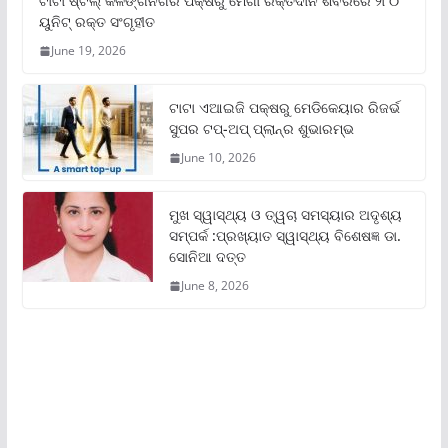
ଟାଟା ଷ୍ଟିଲ୍‌ କଳିଙ୍ଗନଗର ପକ୍ଷରୁ ମେଗା ରକ୍ତଦାନ ଶିବିରରେ ୨୮୦
ୟୁନିଟ୍‌ ରକ୍ତ ସଂଗୃହୀତ
June 19, 2026
ଟାଟା ଏଆଇଜି ପକ୍ଷରୁ ମେଡିକେୟାର ରିଜର୍ଭ
ସୁପର ଟପ୍‌-ଅପ୍ ପ୍ଲାନ୍‌ର ଶୁଭାରମ୍ଭ
June 10, 2026
ମୁଖ ସ୍ୱାସ୍ଥ୍ୟ ଓ ତ୍ୱଚା ସମସ୍ୟାର ଅଦୃଶ୍ୟ
ସମ୍ପର୍କ :ପ୍ରଖ୍ୟାତ ସ୍ୱାସ୍ଥ୍ୟ ବିଶେଷଜ୍ଞ ଡା.
ସୋନିଆ ଦତ୍ତ
June 8, 2026