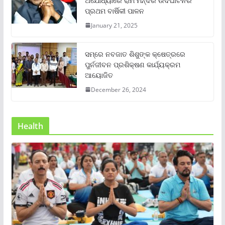
ଅଯୋଧ୍ୟାରେ ରାମ ମନ୍ଦିର ଉଦଘାଟନର
ପ୍ରଥମ ବାର୍ଷିକୀ ପାଳନ
January 21, 2025
ସମ୍‌ରେ ନବଜାତ ଶିଶୁଙ୍କ କ୍ଷେତ୍ରରେ
ପୁର୍ନଜୀବନ ପ୍ରଶିକ୍ଷଣ କାର୍ଯ୍ୟକ୍ରମ
ଆୟୋଜିତ
December 26, 2024
Health