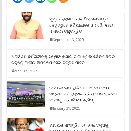
ମୁଖ୍ୟମନ୍ତ୍ରୀ ନାୟାବ ସିଂହ ସଇନୀଙ୍କ
ନେତୃତ୍ୱରେ ହରିୟାଣାରେ ଜନ କୈନ୍ଦ୍ରୀକ
ସଂସ୍କାର ତ୍ୱରାନ୍ୱିତ
September 3, 2025
ଅଗ୍ନିଶମ କର୍ମଚାରୀଙ୍କୁ ସମ୍ମାନ ଜଣାଇ ଟାଟା ଷ୍ଟିଲ କଳିଙ୍ଗନଗର
ପକ୍ଷରୁ ଜାତୀୟ ଅଗ୍ନିଶମ ସେବା ସପ୍ତାହ ପାଳିତ
April 15, 2025
କଳିଙ୍ଗନଗର ସୁକିନ୍ଦା ଅଞ୍ଚଳର ୧୫୦
ଛାତ୍ରଛାତ୍ରୀଙ୍କୁଟାଟା ଷ୍ଟିଲ୍ ଫାଉଣ୍ଡେସନ
ପକ୍ଷରୁ ଜ୍ୟୋତି ଫେଲୋସିପ୍‌
January 31, 2025
ରାମାୟଣ ସାଂସ୍କୃତିକ କେନ୍ଦ୍ର ପକ୍ଷରୁ