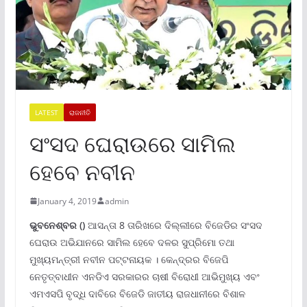
LATEST
ରାଜନୀତି
ସଂସଦ ଘେରାଉରେ ସାମିଲ
ହେବେ ନବୀନ
January 4, 2019
admin
ଭୁବନେଶ୍ବର ()
ଆସନ୍ତା 8 ତାରିଖରେ ଦିଲ୍ଲୀରେ ବିଜେଡିର ସଂସଦ
ଘେରାଉ ଅଭିଯାନରେ ସାମିଲ ହେବେ ଦଳର ସୁପ୍ରିମୋ ତଥା
ମୁଖ୍ୟମନ୍ତ୍ରୀ ନବୀନ ପଟ୍ଟନାୟକ । କେନ୍ଦ୍ରର ବିଜେପି
ନେତୃତ୍ବାଧୀନ ଏନଡିଏ ସରକାରର ଚାଷୀ ବିରୋଧୀ ଆଭିମୁଖ୍ୟ ଏବଂ
ଏମଏସପି ବୃଦ୍ଧି ଦାବିରେ ବିଜେଡି ଜାତୀୟ ରାଜଧାନୀରେ ବିଶାଳ