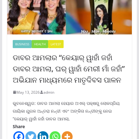
BUSINESS
HEALTH
LATEST
ଡାବର ଆମଲାର “କେୟାର୍ ୱାହାଁ ଜହାଁ
ଡାବର ଆମଲା, ଘର୍ ୱାହାଁ ମେରୀ ମାଁ ଜହାଁ”
ଅଭିଯାନ ମାଧ୍ୟମରେ ମାତୃଦିବସ ପାଳନ
May 13, 2026
admin
ଭୁବନେଶ୍ୱର: ଡାବର ଆମଲା ହେୟାର ଅଏଲ୍ ପକ୍ଷରୁ ଲୋକପ୍ରିୟ
ଗାୟିକା ଯୁଗଳ ଅନ୍ତରା ନନ୍ଦୀ ଏବଂ ଅଙ୍କିତା ନନ୍ଦୀଙ୍କୁ ନେଇ
“କେୟାର୍ ୱାହାଁ ଜହାଁ ଡାବର ଆମଲା,
Share