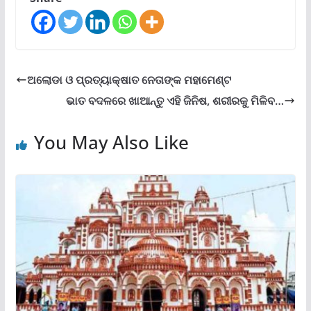
ଅଲୋଡା ଓ ପ୍ରତ୍ୟାକ୍ଷାତ ନେତାଙ୍କ ମହାମେଣ୍ଟ
ଭାତ ବଦଳରେ ଖାଆନ୍ତୁ ଏହି ଜିନିଷ, ଶରୀରକୁ ମିଳିବ…
You May Also Like