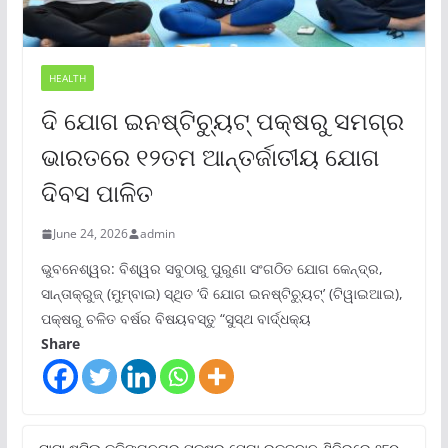
HEALTH
ଦି ଯୋଗ ଇନଷ୍ଟିଚ୍ୟୁଟ୍ ପକ୍ଷରୁ ସମଗ୍ର
ଭାରତରେ ୧୨ତମ ଆନ୍ତର୍ଜାତୀୟ ଯୋଗ
ଦିବସ ପାଳିତ
June 24, 2026
admin
ଭୁବନେଶ୍ୱର: ବିଶ୍ୱର ସବୁଠାରୁ ପୁରୁଣା ସଂଗଠିତ ଯୋଗ କେନ୍ଦ୍ର,
ସାନ୍ତାକ୍ରୁଜ୍ (ମୁମ୍ବାଇ) ସ୍ଥିତ ‘ଦି ଯୋଗ ଇନଷ୍ଟିଚ୍ୟୁଟ୍‌’ (ଟିୱାଇଆଇ),
ପକ୍ଷରୁ ଚଳିତ ବର୍ଷର ବିଷୟବସ୍ତୁ “ସୁସ୍ଥ ବାର୍ଦ୍ଧକ୍ୟ
Share