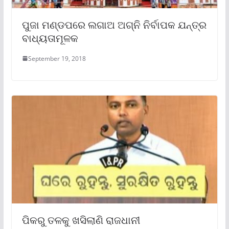
ପୁଜା ମଣ୍ଡପରେ ଲଗାଅ ଅଗ୍ନି ନିର୍ବାପକ ଯନ୍ତ୍ର
ବାଧ୍ୟତାମୂଳକ
September 19, 2018
ପିକରୁ ତଳକୁ ଖସିଲାଣି ରାଜଧାନୀ