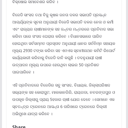
ବିକ୍ଷୋଭ ସମାବେଶର କରିବ ।
ବିଜେଡି ସାଂସଦ ତଥା ବିଜୁ କୃଷକ ଜନତା ଦଳର ସଭାପତି ପ୍ରସନ୍ନ
ଆଚାର୍ଯ୍ୟଙ୍କ ସୂଚନା ଅନୁଯାୟୀ ବିଜେଡି ସଭାପତି ଦଳର ନେତା ଓ କର୍ମୀ
ଏବଂ ରାଜ୍ୟର ଚାଷୀମାନଙ୍କ ସହ ଜନ୍ତର ମନ୍ତରରେ ପ୍ରତିବାଦ ସଭା
କରିବା ପରେ ସଂସଦ ଘେରାଉ କରିବେ । ବିଧାନସଭାରେ ପାରିତ
ହୋଇଥିବା ସର୍ବସମ୍ମତ ପ୍ରସ୍ତାବ ଅନୁଯାୟୀ ଧାନର ସର୍ବନିମ୍ନ ସହାୟକ
ମୂଲ୍ୟ 2930 ଟଙ୍କା କରିବା ସହ ଏମଏସ ସ୍ବାମୀନାଥନ କମିଟି ରିପୋର୍ଟ
କାର୍ଯ୍ୟକାରୀ କରିବାକୁ ବିଜେଡି ଦାବି କରୁଛି । ତଦନୁଯାୟୀ ଚାଷୀ
ଉତ୍ପାଦନ ମୂଲ୍ୟ ଉପରେ ହେଉଥିବା ଲାଭର 50 ପ୍ରତିଶତ
ପାଇପାରିବେ ।
ଏହି ପ୍ରତିବାଦରେ ବିଜେଡିର ସବୁ ସାଂସଦ, ବିଧାୟକ, ଜିଲ୍ଲାପରିଷଦ
ସଭ୍ୟଙ୍କ ସହ କୋରାପୁଟ, ମାଲକାନଗିରି, ରାୟଗଡା, ନବରଙ୍ଗପୁର ଓ
ଉପକୂଳ ଜିଲ୍ଲାରୁ ପ୍ରାୟ 5ହଜାର ଚାଷୀ ଯୋଗ ଦେବେ । ସେମାନେ ଏକ
ସ୍ବତନ୍ତ୍ର ଟ୍ରେନରେ ଆସନ୍ତା 6 ତାରିଖରେ ଟ୍ରେନରେ ଦିଲ୍ଲୀ
ଅଭିମୁଖେ ଯାତ୍ରା କରିବେ ।
Share