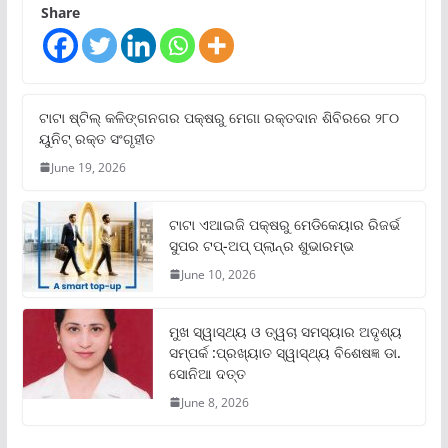
Share
ଟାଟା ଷ୍ଟିଲ୍‌ କଳିଙ୍ଗନଗର ପକ୍ଷରୁ ମେଗା ରକ୍ତଦାନ ଶିବିରରେ ୨୮୦
ୟୁନିଟ୍‌ ରକ୍ତ ସଂଗୃହୀତ
June 19, 2026
ଟାଟା ଏଆଇଜି ପକ୍ଷରୁ ମେଡିକେୟାର ରିଜର୍ଭ
ସୁପର ଟପ୍‌-ଅପ୍ ପ୍ଲାନ୍‌ର ଶୁଭାରମ୍ଭ
June 10, 2026
ମୁଖ ସ୍ୱାସ୍ଥ୍ୟ ଓ ତ୍ୱଚା ସମସ୍ୟାର ଅଦୃଶ୍ୟ
ସମ୍ପର୍କ :ପ୍ରଖ୍ୟାତ ସ୍ୱାସ୍ଥ୍ୟ ବିଶେଷଜ୍ଞ ଡା.
ସୋନିଆ ଦତ୍ତ
June 8, 2026