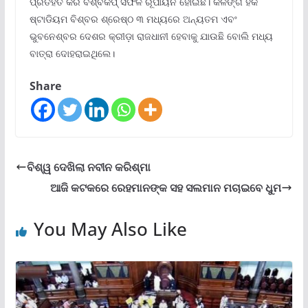
ପ୍ରତିହତ କରି ବିଶ୍ବକପ୍ ସଫଳ ରୂପାୟନ ହୋଇଛି। କଳିଙ୍ଗ ହକି
ଷ୍ଟାଡିୟମ ବିଶ୍ବର ଶ୍ରେଷ୍ଠ ୩ ମଧ୍ୟରେ ଅନ୍ୟତମ ଏବଂ
ଭୁବନେଶ୍ବର ଦେଶର କ୍ରୀଡ଼ା ରାଜଧାନୀ ହେବାକୁ ଯାଉଛି ବୋଲି ମଧ୍ୟ
ବାତ୍ରା ଦୋହରାଇଥିଲେ।
Share
ବିଶ୍ୱ ଦେଖିଲା ନବୀନ କରିଶ୍ମା
ଆଜି କଟକରେ ରେହମାନଙ୍କ ସହ ସଲମାନ ମଚାଇବେ ଧୁମ
You May Also Like