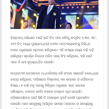
ବିଶ୍ବକପ୍ ଅଭିଯାନ ‘ମାଇଁ ହାର୍ଟ ବିଟ୍‌ ଫର ହକି’ରୁ ସଂଗୃହିତ ୨,୩୫, ୩୮,
୬୨୨ ବିଟ୍ ମଧ୍ୟ ମୁଖ୍ୟମନ୍ତ୍ରୀ ନବୀନ ପଟ୍ଟନାୟକଙ୍କୁ ବିଭିନ୍ନ
ଦଳର ଅଧିନାୟକ ପ୍ରଦାନ କରିଥିଲେ। ଏହି ସଂଖ୍ୟା ମଧ୍ୟ ବଢ଼ି ବଢ଼ି
ଚାଲିଥିଲା। ସ୍ବର୍ଣ୍ଣ ବିଜେତା ଅଜିତ ପାଲ୍ ସିଂହ କହିଥିଲେ, ‘ହକି ପାଇଁ
ଏବେ ବି ମୋ ହୃଦ୍‌ସ୍ପନ୍ଦିତ ହେଉଛି।
ଉଦ୍‌ଘାଟନୀ ଉତ୍ସବରେ ଅନ୍ତର୍ଜାତୀୟ ହକି ସଂଘର ସଭାପତି ନରେନ୍ଦ୍ର
ବାତ୍ରା କହିଥିଲେ, ‘ଓଡ଼ିଶା‌ରେ ବିଶ୍ବକପ୍ ଏକ ସମ୍ମାନ ଓ ଗୌରବର
ବିଷୟ। ୫ ବର୍ଷ ତଳୁ ଆମକୁ ମିଳିଥିବା ଅଧିକାର ଏବେ କଠୋର
ପରିଶ୍ରମ, ଦଳଗତ କର୍ମଠ ବଳରେ ବାସ୍ତବ ରୂପ ନେଇଛି।
ଓଡ଼ିଶାବାସୀଙ୍କ ପାଇଁ କିଛି ବି ଅସମ୍ଭବ ନୁହେଁ ବୋଲି ପ୍ରମାଣିତ‌
ହୋଇଛି। ଆମ ସମ୍ମୁଖକୁ ଆସିଥିବା ସମସ୍ତ ଆହ୍ବାନ ଓ ସମସ୍ୟାକୁ