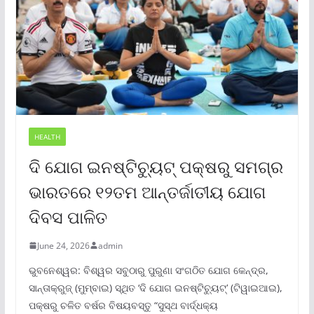
HEALTH
ଦି ଯୋଗ ଇନଷ୍ଟିଚ୍ୟୁଟ୍ ପକ୍ଷରୁ ସମଗ୍ର
ଭାରତରେ ୧୨ତମ ଆନ୍ତର୍ଜାତୀୟ ଯୋଗ
ଦିବସ ପାଳିତ
June 24, 2026
admin
ଭୁବନେଶ୍ୱର: ବିଶ୍ୱର ସବୁଠାରୁ ପୁରୁଣା ସଂଗଠିତ ଯୋଗ କେନ୍ଦ୍ର,
ସାନ୍ତାକ୍ରୁଜ୍ (ମୁମ୍ବାଇ) ସ୍ଥିତ ‘ଦି ଯୋଗ ଇନଷ୍ଟିଚ୍ୟୁଟ୍‌’ (ଟିୱାଇଆଇ),
ପକ୍ଷରୁ ଚଳିତ ବର୍ଷର ବିଷୟବସ୍ତୁ “ସୁସ୍ଥ ବାର୍ଦ୍ଧକ୍ୟ