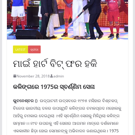
LATEST
କ୍ରୀଡା
ମାଇଁ ହାର୍ଟ ବିଟ୍‌ ଫର ହକି
November 28, 2018
admin
କଳିଙ୍ଗରେ 1975ର ସ୍ବର୍ଣ୍ଣିମ ସେନା
ଭୁବନେଶ୍ବର ()
ଉଦ୍‌ଘାଟନୀ ଉତ୍ସବରେ ୧୯୭୫ ମସିହାର ବିଶ୍ବକପ୍
ବିଜେତା ଭାରତୀୟ ଦଳର ଉପସ୍ଥିତି କଳିଙ୍ଗର ଚମକପ୍ରଦ ମହୋଲକୁ
ଆହିରୁ ଚମକାଇ ଦେଇଥିଲା ।ଏହି ସ୍ବର୍ଣ୍ଣିମ ସେନାକୁ ମିଳିଥିଲା କଳିଙ୍ଗ
ସମ୍ମାନ।। ମଂଚ ଉପରକୁ ଏହି ସେନାର ଆଗମନ ମାତ୍ରେ ଦର୍ଶକମାନେ
ଏକକାଳୀନ ଛିଡ଼ା ହୋଇ ସେମାନଙ୍କୁ ଅଭିବାଦନ ଜଣାଇଥିଲେ। 1975