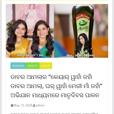
BUSINESS
HEALTH
LATEST
ଡାବର ଆମଲାର “କେୟାର୍ ୱାହାଁ ଜହାଁ
ଡାବର ଆମଲା, ଘର୍ ୱାହାଁ ମେରୀ ମାଁ ଜହାଁ”
ଅଭିଯାନ ମାଧ୍ୟମରେ ମାତୃଦିବସ ପାଳନ
May 13, 2026
admin