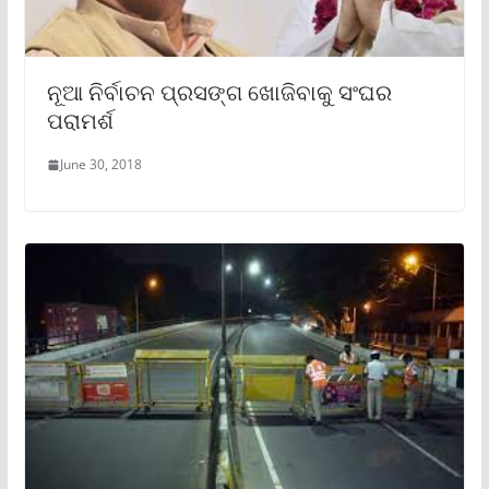
ନୂଆ ନିର୍ବାଚନ ପ୍ରସଙ୍ଗ ଖୋଜିବାକୁ ସଂଘର
ପରାମର୍ଶ
June 30, 2018