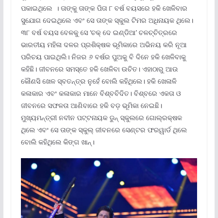
ପକାଇଥିଲେ । ତାଙ୍କୁ ତାଙ୍କ ପିତା ୮ ବର୍ଷ ବୟସରେ ହକି ଖେଳିବାର
ସୁଯୋଗ ଦେଇଥିଲେ ଏବଂ ସେ ତାଙ୍କ ସ୍କୁଲ ଟିମର ଅଧିନାୟକ ‌ଥିଲେ।
୩୮ ବର୍ଷ ବୟସ ବେଳକୁ ସେ ‘ଚକ୍ ଦେ ଇଣ୍ଡିଆ’ ଚଳଚ୍ଚିତ୍ରରେ
ଭାରତୀୟ ମହିଳା ଦଳର ପ୍ରଶିକ୍ଷକ ଭୂମିକାରେ ଅଭିନୟ କରି ନୂଆ
ପରିଚୟ ପାଇଥିଲି। ନିଜର ୬ ବର୍ଷର ପୁଅକୁ ବି ଦିନେ ହକି ଖେଳିବାକୁ
କହିଛି। ଜୀବନରେ ସମସ୍ତେ ହକି ଖେଳିବା ଉଚିତ। ଏହାଠାରୁ ଆଉ
କୌଣସି ଖେଳ ସ୍ବତନ୍ତ୍ର ନୁହେଁ ବୋଲି କହିଥିଲେ। ହକି ଖେଳାଳି
କଳାକାର ଏବଂ କଳାକାର ମାନେ ବିଶ୍ବବିଦିତ। ବିଶ୍ବରେ ଏକତା ଓ
ଜୀବନରେ ସଫଳତା ଆଣିବାରେ ହକି ବଡ଼ ଭୂମିକା ନେଇଛି।
ମୁଖ୍ୟମନ୍ତ୍ରୀ ନବୀନ ପଟ୍ଟନାୟକ ଡୁନ୍ ସ୍କୁଲରେ ଗୋଲ୍‌ରକ୍ଷକ
ଥିଲେ ଏବଂ ସେ ତାଙ୍କ ସ୍କୁଲ୍‌ ଜୀବନରେ ସେଣ୍ଟର ଫରୱାର୍ଡ ଥିଲେ
ବୋଲି କହିଥିଲେ କିଙ୍ଗ ଖାନ୍।