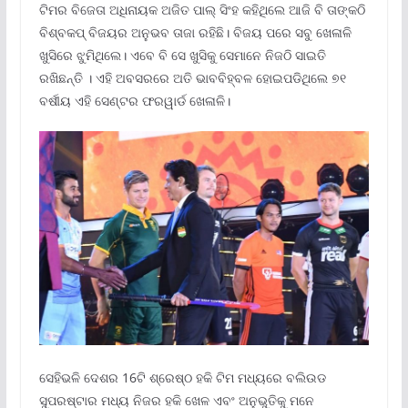
ଟିମର ବିଜେତା ଅଧିନାୟକ ଅଜିତ ପାଲ୍ ସିଂହ କହିଥିଲେ ଆଜି ବି ତାଙ୍କଠି
ବିଶ୍ବକପ୍ ବିଜୟର ଅନୁଭବ ତାଜା ରହିଛି। ବିଜୟ ପରେ ସବୁ‌ ଖେଳାଳି
ଖୁସିରେ ଝୁମିଥିଲେ। ଏବେ ବି ସେ ଖୁସିକୁ ସେମାନେ ନିଜଠି ସାଇତି
ରଖିଛନ୍ତି । ଏହି ଅବସରରେ ଅତି ଭାବବିହ୍ବଳ ହୋଇପଡିଥିଲେ ୭୧
ବ‌ର୍ଷୀୟ ଏହି ସେଣ୍ଟର ଫରୱାର୍ଡ ଖେଳାଳି।
ସେହିଭଳି ଦେଶର 16ଟି ଶ୍ରେଷ୍ଠ ହକି ଟିମ ମଧ୍ୟରେ ବଲିଉଡ
ସୁପରଷ୍ଟାର ମଧ୍ୟ ନିଜର ହକି ଖେଳ ଏବଂ ଅନୁଭୁତିକୁ ମନେ