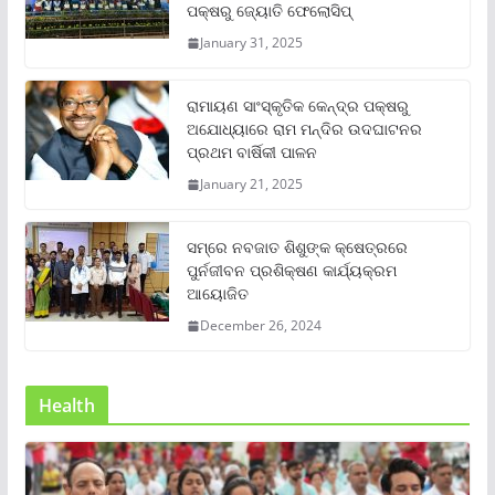
ପକ୍ଷରୁ ଜ୍ୟୋତି ଫେଲୋସିପ୍‌
January 31, 2025
ରାମାୟଣ ସାଂସ୍କୃତିକ କେନ୍ଦ୍ର ପକ୍ଷରୁ
ଅଯୋଧ୍ୟାରେ ରାମ ମନ୍ଦିର ଉଦଘାଟନର
ପ୍ରଥମ ବାର୍ଷିକୀ ପାଳନ
January 21, 2025
ସମ୍‌ରେ ନବଜାତ ଶିଶୁଙ୍କ କ୍ଷେତ୍ରରେ
ପୁର୍ନଜୀବନ ପ୍ରଶିକ୍ଷଣ କାର୍ଯ୍ୟକ୍ରମ
ଆୟୋଜିତ
December 26, 2024
Health