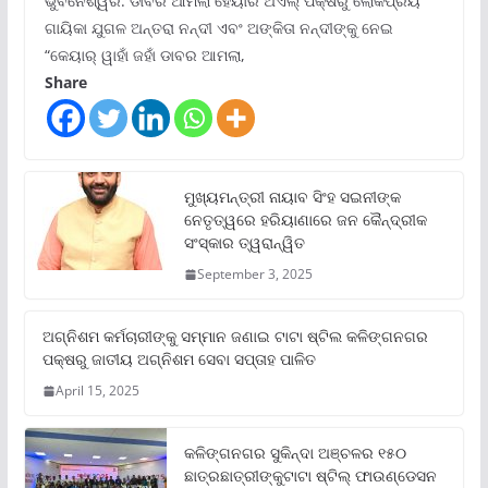
ଭୁବନେଶ୍ୱର: ଡାବର ଆମଲା ହେୟାର ଅଏଲ୍ ପକ୍ଷରୁ ଲୋକପ୍ରିୟ
ଗାୟିକା ଯୁଗଳ ଅନ୍ତରା ନନ୍ଦୀ ଏବଂ ଅଙ୍କିତା ନନ୍ଦୀଙ୍କୁ ନେଇ
“କେୟାର୍ ୱାହାଁ ଜହାଁ ଡାବର ଆମଲା,
Share
ମୁଖ୍ୟମନ୍ତ୍ରୀ ନାୟାବ ସିଂହ ସଇନୀଙ୍କ
ନେତୃତ୍ୱରେ ହରିୟାଣାରେ ଜନ କୈନ୍ଦ୍ରୀକ
ସଂସ୍କାର ତ୍ୱରାନ୍ୱିତ
September 3, 2025
ଅଗ୍ନିଶମ କର୍ମଚାରୀଙ୍କୁ ସମ୍ମାନ ଜଣାଇ ଟାଟା ଷ୍ଟିଲ କଳିଙ୍ଗନଗର
ପକ୍ଷରୁ ଜାତୀୟ ଅଗ୍ନିଶମ ସେବା ସପ୍ତାହ ପାଳିତ
April 15, 2025
କଳିଙ୍ଗନଗର ସୁକିନ୍ଦା ଅଞ୍ଚଳର ୧୫୦
ଛାତ୍ରଛାତ୍ରୀଙ୍କୁଟାଟା ଷ୍ଟିଲ୍ ଫାଉଣ୍ଡେସନ