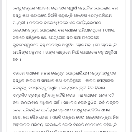
ତେଣୁ ରାଜ୍ୟର ସାଧାରଣ ଲୋକଙ୍କ ସ୍ୱାର୍ଥ ସମ୍ପର୍କିତ ପେଟ୍ରୋଲ ଦର
ବୃଦ୍ଧି କଥା ଉଠାଇଲେ ଚିଇଁକି ଉଠୁଛନ୍ତି କେନ୍ଦ୍ର ପେଟ୍ରୋଲିୟମ
ମନ୍ତ୍ରୀ । ଗତକାଲି ବାଲେଶ୍ୱରରେ ଏକ କାର୍ଯ୍ୟକ୍ରମରେ
କେନ୍ଦ୍ରମନ୍ତ୍ରୀ ପେଟ୍ରୋଲ ଦର କଥାରେ ରାଗିଯାଇଥିଲେ । ଖୋଲା
ସଭାରେ କହିଥିଲେ ଯେ, ପେଟ୍ରୋଲ ଦର କଥା ଉଠେଇଲେ
ଭୁବନେଶ୍ୱରରେ ବହୁ ନେତାଙ୍କ ଅସୁବିଧା ହୋଇଯିବ । ସେ ହେଉଛନ୍ତି
ମୋଦିଙ୍କ ହନୁମାନ । ତାଙ୍କ ଲାଞ୍ଜରେ ନିଆଁ ଲଗାଇଲେ ବହୁ ଅସୁବିଧା
ହବ ।
ସଭାରେ ସାଧାରଣ ଜନତା କେନ୍ଦ୍ର ପେଟ୍ରୋଲିୟମ ମନ୍ତ୍ରୀଙ୍କୁ ଦର
ବୃଦ୍ଧିର କାରଣ ଓ ସମାଧାନ କଥା ପଚାରିଥିଲେ । କାରଣ ପେଟ୍ରୋଲ
ଦରବୃଦ୍ଧି ସମସ୍ତଙ୍କୁ ବାଧୁଛି । କେନ୍ଦ୍ରମନ୍ତ୍ରୀ ନିଜ ବିଭାଗ
ସମ୍ପର୍କିତ ପ୍ରଶ୍ନ ଶୁଣିବାକୁ କାହିଁକି ନାରାଜ । ନା ସାଧାରଣ ଲୋକ ଏହି
କଥା ଉଠାଇବାର ଅଧିକାର ନାହିଁ । ସାଧାରଣ ଲୋକ ବୁଝିବା ଭଳି ଉତ୍ତର
ଦେବା ପରିବର୍ତ୍ତେ ଧର୍ମେନ୍ଦ୍ର ପ୍ରଧାନ ତାଙ୍କୁ ରାଜନୈତିକ ଧମକ
ଦେବା କଣ ସୌଜନ୍ୟତା । ଏଭଳି ଉତ୍ତର ଦେଇ କେନ୍ଦ୍ରମନ୍ତ୍ରୀ ନିଜ
ଅହଂକାରର ପରିଚୟ ଦେଇଛନ୍ତି ବୋଲି ବିଜେଡି ନେତାମାନେ କହିଛନ୍ତି
। ସେପଟେ କଂଗ୍ରେସ ବି ସେହି ଢଙ୍ଗରେ ଧର୍ମେନ୍ଦ୍ରଙ୍କୁ ସମାଲୋଚନା