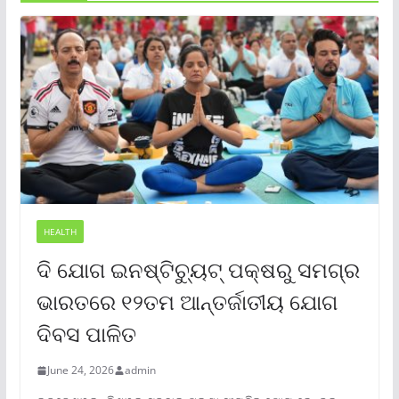
HEALTH
ଦି ଯୋଗ ଇନଷ୍ଟିଚ୍ୟୁଟ୍ ପକ୍ଷରୁ ସମଗ୍ର
ଭାରତରେ ୧୨ତମ ଆନ୍ତର୍ଜାତୀୟ ଯୋଗ
ଦିବସ ପାଳିତ
June 24, 2026
admin