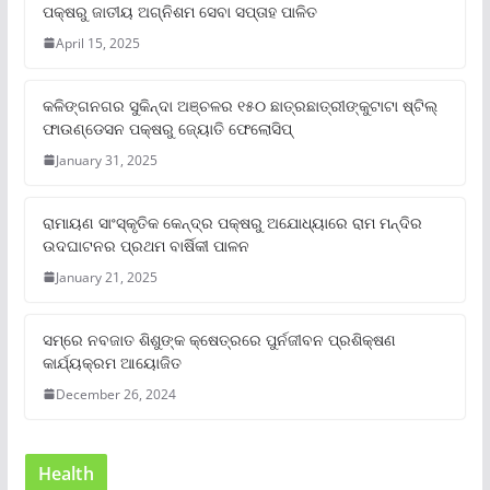
ପକ୍ଷରୁ ଜାତୀୟ ଅଗ୍ନିଶମ ସେବା ସପ୍ତାହ ପାଳିତ
April 15, 2025
କଳିଙ୍ଗନଗର ସୁକିନ୍ଦା ଅଞ୍ଚଳର ୧୫୦ ଛାତ୍ରଛାତ୍ରୀଙ୍କୁଟାଟା ଷ୍ଟିଲ୍
ଫାଉଣ୍ଡେସନ ପକ୍ଷରୁ ଜ୍ୟୋତି ଫେଲୋସିପ୍‌
January 31, 2025
ରାମାୟଣ ସାଂସ୍କୃତିକ କେନ୍ଦ୍ର ପକ୍ଷରୁ ଅଯୋଧ୍ୟାରେ ରାମ ମନ୍ଦିର
ଉଦଘାଟନର ପ୍ରଥମ ବାର୍ଷିକୀ ପାଳନ
January 21, 2025
ସମ୍‌ରେ ନବଜାତ ଶିଶୁଙ୍କ କ୍ଷେତ୍ରରେ ପୁର୍ନଜୀବନ ପ୍ରଶିକ୍ଷଣ
କାର୍ଯ୍ୟକ୍ରମ ଆୟୋଜିତ
December 26, 2024
Health