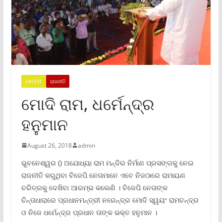
LATEST
ରାଜନୀତି
ମୋଦି ରାମ, ଧର୍ମେନ୍ଦ୍ର
ହନୁମାନ
August 26, 2018
admin
ଭୁବନେଶ୍ୱର () ଅଯୋଧ୍ୟା ରାମ ମନ୍ଦିର ନିର୍ମାଣ ପ୍ରସଙ୍ଗକୁ ନେଇ
ରାଜନୀତି କରୁଥିବା ବିଜେପି ନେତାମାନେ ଏବେ ନିଜଠାରେ ରାମାୟଣ
ଚରିତ୍ରକୁ ଦେଖିବା ଆରମ୍ଭ କଲେଣି । ବିଜେପି ନେତାଙ୍କ
ଚିନ୍ତାଧାରାରେ ପ୍ରଧାନମନ୍ତ୍ରୀ ନରେନ୍ଦ୍ର ମୋଦି ସ୍ୱୟଂ ରାମଚନ୍ଦ୍ର
ଓ ନିଜେ ଧର୍ମେନ୍ଦ୍ର ପ୍ରଧାନ ତାଙ୍କ ଭକ୍ତ ହନୁମାନ ।