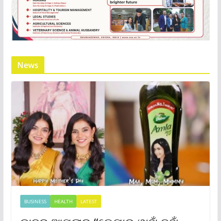
News
BUSINESS
HEALTH
LATEST