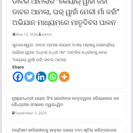
ଡାବର ଆମଲାର “କେୟାର୍ ୱାହାଁ ଜହାଁ
ଡାବର ଆମଲା, ଘର୍ ୱାହାଁ ମେରୀ ମାଁ ଜହାଁ”
ଅଭିଯାନ ମାଧ୍ୟମରେ ମାତୃଦିବସ ପାଳନ
May 13, 2026
admin
ଭୁବନେଶ୍ୱର: ଡାବର ଆମଲା ହେୟାର ଅଏଲ୍ ପକ୍ଷରୁ ଲୋକପ୍ରିୟ
ଗାୟିକା ଯୁଗଳ ଅନ୍ତରା ନନ୍ଦୀ ଏବଂ ଅଙ୍କିତା ନନ୍ଦୀଙ୍କୁ ନେଇ
“କେୟାର୍ ୱାହାଁ ଜହାଁ ଡାବର ଆମଲା,
Share
ମୁଖ୍ୟମନ୍ତ୍ରୀ ନାୟାବ ସିଂହ ସଇନୀଙ୍କ ନେତୃତ୍ୱରେ ହରିୟାଣାରେ ଜନ
କୈନ୍ଦ୍ରୀକ ସଂସ୍କାର ତ୍ୱରାନ୍ୱିତ
September 3, 2025
ଅଗ୍ନିଶମ କର୍ମଚାରୀଙ୍କୁ ସମ୍ମାନ ଜଣାଇ ଟାଟା ଷ୍ଟିଲ କଳିଙ୍ଗନଗର