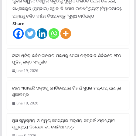
ଭୁବନେଶ୍ୱର: ବିଶ୍ୱର ସବୁଠାରୁ ପୁରୁଣା ସଂଗଠିତ ଯୋଗ କେନ୍ଦ୍ର,
ସାନ୍ତାକ୍ରୁଜ୍ (ମୁମ୍ବାଇ) ସ୍ଥିତ ‘ଦି ଯୋଗ ଇନଷ୍ଟିଚ୍ୟୁଟ୍‌’ (ଟିୱାଇଆଇ),
ପକ୍ଷରୁ ଚଳିତ ବର୍ଷର ବିଷୟବସ୍ତୁ “ସୁସ୍ଥ ବାର୍ଦ୍ଧକ୍ୟ
Share
ଟାଟା ଷ୍ଟିଲ୍‌ କଳିଙ୍ଗନଗର ପକ୍ଷରୁ ମେଗା ରକ୍ତଦାନ ଶିବିରରେ ୨୮୦
ୟୁନିଟ୍‌ ରକ୍ତ ସଂଗୃହୀତ
June 19, 2026
ଟାଟା ଏଆଇଜି ପକ୍ଷରୁ ମେଡିକେୟାର ରିଜର୍ଭ ସୁପର ଟପ୍‌-ଅପ୍ ପ୍ଲାନ୍‌ର
ଶୁଭାରମ୍ଭ
June 10, 2026
ମୁଖ ସ୍ୱାସ୍ଥ୍ୟ ଓ ତ୍ୱଚା ସମସ୍ୟାର ଅଦୃଶ୍ୟ ସମ୍ପର୍କ :ପ୍ରଖ୍ୟାତ
ସ୍ୱାସ୍ଥ୍ୟ ବିଶେଷଜ୍ଞ ଡା. ସୋନିଆ ଦତ୍ତ
June 8, 2026