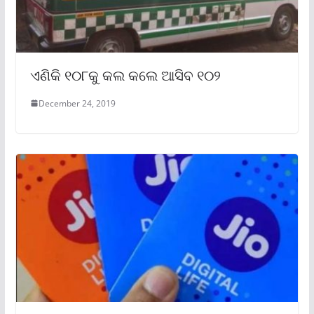
ଏଣିକି ୧୦୮କୁ କଲ କଲେ ଆସିବ ୧୦୨
December 24, 2019