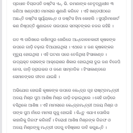
ପ୍ରଧାନ ବିଚାରପତି ଜଷ୍ଟିସ ଏନ୍. ଭି. ରମଣାଙ୍କ ନେତୃତ୍ୱାଧୀନ ୩
ଜଣିଆ ଖଣ୍ଡପୀଠ ମାମଲାର ଶୁଣାଣି କରିବେ । ଏହି ଖଣ୍ଡପୀଠରେ
ଅଛନ୍ତି ଜଷ୍ଟିସ ସୂର୍ୟ୍ୟକାନ୍ତ ଓ ଜଷ୍ଟିସ ହିମା କୋହଲି । ସୁପ୍ରିମକୋର୍ଟ
କଣ ନିଷ୍ପତ୍ତି ଶୁଣାଇବେ ତାଉପରେ ସମସ୍ତଙ୍କର ନଜର ରହିଛି ।
ଗତ ୩ ତାରିଖରେ ଲଖିମପୁର ଖେରିରେ ଆନ୍ଦୋଳନକାରୀ କୃଷକଙ୍କ
ଉପରେ ଗାଡ଼ି ଚଢ଼ାଇ ଦିଆଯାଇଥିଲା । ଏଥରେ ୪ ଜଣ କୃଷକଙ୍କର
ମୃତ୍ୟୁ ହୋଇଥିଲା । ଏହି ଘଟଣା ପରେ ତେଜିଥିଲା ହିଂସାକାଣ୍ଡ ।
ଉତ୍ୟକ୍ତ ଲୋକଙ୍କ ଆକ୍ରୋଶର ଶିକାର ହୋଇଥିଲା ଦୁଇ ଜଣ ବିଜେପି
ନେତା, ଗାଡ଼ି ଡ୍ରାଇଭର ଓ ଜଣେ ସାମ୍ବାଦିକ । ହିଂସାକାଣ୍ଡରେ
ସେମାନଙ୍କର ଜୀବନ ଯାଇଛି ।
ଅଭିଯୋଗ ହୋଇଛି କୃଷକଙ୍କ ଉପରେ କେନ୍ଦ୍ର ଗୃହ ରାଷ୍ଟ୍ରମନ୍ତ୍ରୀ
ଅଜୟ ମିଶ୍ର ପୁଅ ଆଶିଷ ମିଶ୍ର ଗାଡ଼ି ଚଢ଼ାଇଥିଲେ । ସେହି ଗାଡ଼ିରେ
ବସିଥିଲେ ଆଶିଷ । ଏହି ମାମଲାରେ କେନ୍ଦ୍ରମନ୍ତ୍ରୀ ଅଜୟ ମିଶ୍ର ଓ
ତାଙ୍କ ପୁଅ ନାଁରେ ମାମଲା ରୁଜୁ ହୋଇଛି । କିନ୍ତୁ ଏଯାଏ ପୋଲିସ
କାହାରିକୁ ଗିରଫ କରିନାହିଁ । ବିରୋଧୀ ଆଶିଷ ମିଶ୍ରଙ୍କ ଗିରଫ ଓ
ଅଜୟ ମିଶ୍ରଙ୍କୁ ମନ୍ତ୍ରୀ ପଦରୁ ବହିଷ୍କାର ଦାବି କରୁଛନ୍ତି ।