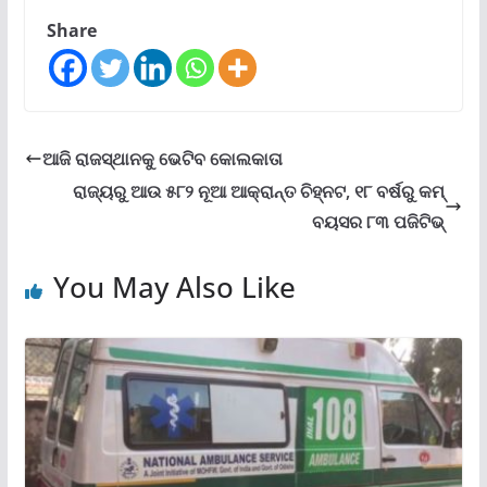
Share
ଆଜି ରାଜସ୍ଥାନକୁ ଭେଟିବ କୋଲକାତା
ରାଜ୍ୟରୁ ଆଉ ୫୮୨ ନୂଆ ଆକ୍ରାନ୍ତ ଚିହ୍ନଟ, ୧୮ ବର୍ଷରୁ କମ୍‌
ବୟସର ୮୩ ପଜିଟିଭ୍
You May Also Like