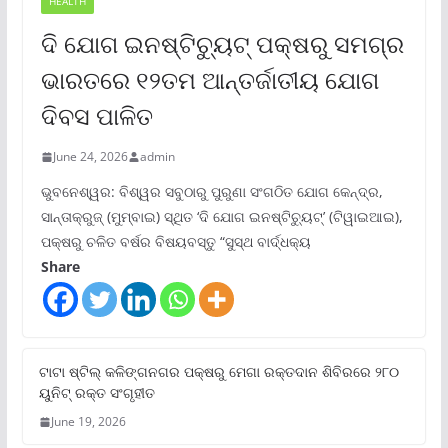
HEALTH
ଦି ଯୋଗ ଇନଷ୍ଟିଚ୍ୟୁଟ୍ ପକ୍ଷରୁ ସମଗ୍ର
ଭାରତରେ ୧୨ତମ ଆନ୍ତର୍ଜାତୀୟ ଯୋଗ
ଦିବସ ପାଳିତ
June 24, 2026
admin
ଭୁବନେଶ୍ୱର: ବିଶ୍ୱର ସବୁଠାରୁ ପୁରୁଣା ସଂଗଠିତ ଯୋଗ କେନ୍ଦ୍ର,
ସାନ୍ତାକ୍ରୁଜ୍ (ମୁମ୍ବାଇ) ସ୍ଥିତ ‘ଦି ଯୋଗ ଇନଷ୍ଟିଚ୍ୟୁଟ୍‌’ (ଟିୱାଇଆଇ),
ପକ୍ଷରୁ ଚଳିତ ବର୍ଷର ବିଷୟବସ୍ତୁ “ସୁସ୍ଥ ବାର୍ଦ୍ଧକ୍ୟ
Share
ଟାଟା ଷ୍ଟିଲ୍‌ କଳିଙ୍ଗନଗର ପକ୍ଷରୁ ମେଗା ରକ୍ତଦାନ ଶିବିରରେ ୨୮୦
ୟୁନିଟ୍‌ ରକ୍ତ ସଂଗୃହୀତ
June 19, 2026