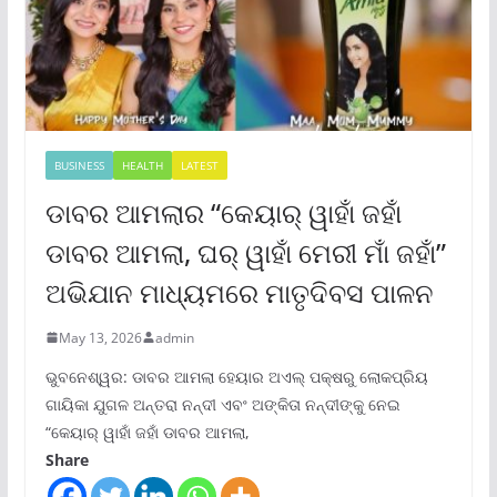
BUSINESS
HEALTH
LATEST
ଡାବର ଆମଲାର “କେୟାର୍ ୱାହାଁ ଜହାଁ
ଡାବର ଆମଲା, ଘର୍ ୱାହାଁ ମେରୀ ମାଁ ଜହାଁ”
ଅଭିଯାନ ମାଧ୍ୟମରେ ମାତୃଦିବସ ପାଳନ
May 13, 2026
admin
ଭୁବନେଶ୍ୱର: ଡାବର ଆମଲା ହେୟାର ଅଏଲ୍ ପକ୍ଷରୁ ଲୋକପ୍ରିୟ
ଗାୟିକା ଯୁଗଳ ଅନ୍ତରା ନନ୍ଦୀ ଏବଂ ଅଙ୍କିତା ନନ୍ଦୀଙ୍କୁ ନେଇ
“କେୟାର୍ ୱାହାଁ ଜହାଁ ଡାବର ଆମଲା,
Share