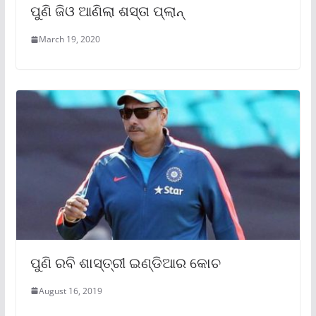
ପୁଣି ଜିଓ ଆଣିଲା ଶସ୍ତା ପ୍ଲାନ୍
March 19, 2020
ପୁଣି ରବି ଶାସ୍ତ୍ରୀ ଇଣ୍ଡିଆର କୋଚ
August 16, 2019