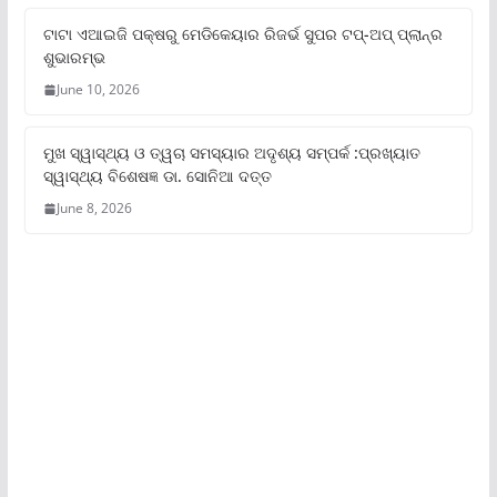
ଟାଟା ଏଆଇଜି ପକ୍ଷରୁ ମେଡିକେୟାର ରିଜର୍ଭ ସୁପର ଟପ୍‌-ଅପ୍ ପ୍ଲାନ୍‌ର
ଶୁଭାରମ୍ଭ
June 10, 2026
ମୁଖ ସ୍ୱାସ୍ଥ୍ୟ ଓ ତ୍ୱଚା ସମସ୍ୟାର ଅଦୃଶ୍ୟ ସମ୍ପର୍କ :ପ୍ରଖ୍ୟାତ
ସ୍ୱାସ୍ଥ୍ୟ ବିଶେଷଜ୍ଞ ଡା. ସୋନିଆ ଦତ୍ତ
June 8, 2026