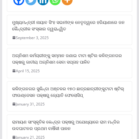
ମୁଖ୍ୟମନ୍ତ୍ରୀ ନାୟାବ ସିଂହ ସଇନୀଙ୍କ ନେତୃତ୍ୱରେ ହରିୟାଣାରେ ଜନ
କୈନ୍ଦ୍ରୀକ ସଂସ୍କାର ତ୍ୱରାନ୍ୱିତ
September 3, 2025
ଅଗ୍ନିଶମ କର୍ମଚାରୀଙ୍କୁ ସମ୍ମାନ ଜଣାଇ ଟାଟା ଷ୍ଟିଲ କଳିଙ୍ଗନଗର
ପକ୍ଷରୁ ଜାତୀୟ ଅଗ୍ନିଶମ ସେବା ସପ୍ତାହ ପାଳିତ
April 15, 2025
କଳିଙ୍ଗନଗର ସୁକିନ୍ଦା ଅଞ୍ଚଳର ୧୫୦ ଛାତ୍ରଛାତ୍ରୀଙ୍କୁଟାଟା ଷ୍ଟିଲ୍
ଫାଉଣ୍ଡେସନ ପକ୍ଷରୁ ଜ୍ୟୋତି ଫେଲୋସିପ୍‌
January 31, 2025
ରାମାୟଣ ସାଂସ୍କୃତିକ କେନ୍ଦ୍ର ପକ୍ଷରୁ ଅଯୋଧ୍ୟାରେ ରାମ ମନ୍ଦିର
ଉଦଘାଟନର ପ୍ରଥମ ବାର୍ଷିକୀ ପାଳନ
January 21, 2025