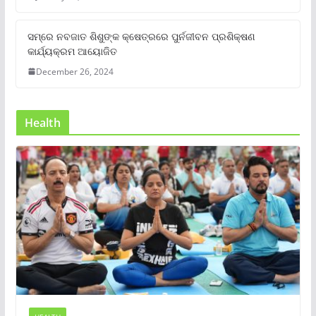
ସମ୍‌ରେ ନବଜାତ ଶିଶୁଙ୍କ କ୍ଷେତ୍ରରେ ପୁର୍ନଜୀବନ ପ୍ରଶିକ୍ଷଣ
କାର୍ଯ୍ୟକ୍ରମ ଆୟୋଜିତ
December 26, 2024
Health