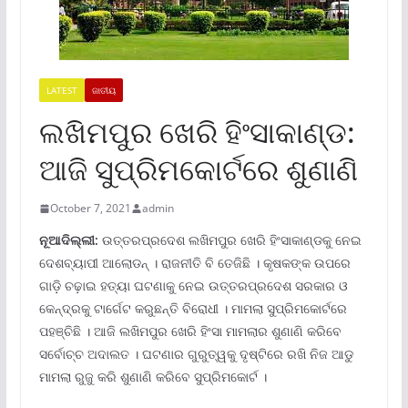
LATEST
ଜାତୀୟ
ଲଖିମପୁର ଖେରି ହିଂସାକାଣ୍ଡ:
ଆଜି ସୁପ୍ରିମକୋର୍ଟରେ ଶୁଣାଣି
October 7, 2021
admin
ନୂଆଦିଲ୍ଲୀ:
ଉତ୍ତରପ୍ରଦେଶ ଲଖିମପୁର ଖେରି ହିଂସାକାଣ୍ଡକୁ ନେଇ
ଦେଶବ୍ୟାପୀ ଆଲୋଡନ୍ । ରାଜନୀତି ବି ତେଜିଛି । କୃଷକଙ୍କ ଉପରେ
ଗାଡ଼ି ଚଢ଼ାଇ ହତ୍ୟା ଘଟଣାକୁ ନେଇ ଉତ୍ତରପ୍ରଦେଶ ସରକାର ଓ
କେନ୍ଦ୍ରକୁ ଟାର୍ଗେଟ କରୁଛନ୍ତି ବିରୋଧୀ । ମାମଲା ସୁପ୍ରିମକୋର୍ଟରେ
ପହଞ୍ଚିଛି । ଆଜି ଲଖିମପୁର ଖେରି ହିଂସା ମାମଲାର ଶୁଣାଣି କରିବେ
ସର୍ବୋଚ୍ଚ ଅଦାଲତ । ଘଟଣାର ଗୁରୁତ୍ୱକୁ ଦୃଷ୍ଟିରେ ରଖି ନିଜ ଆଡୁ
ମାମଲା ରୁଜୁ କରି ଶୁଣାଣି କରିବେ ସୁପ୍ରିମକୋର୍ଟ ।