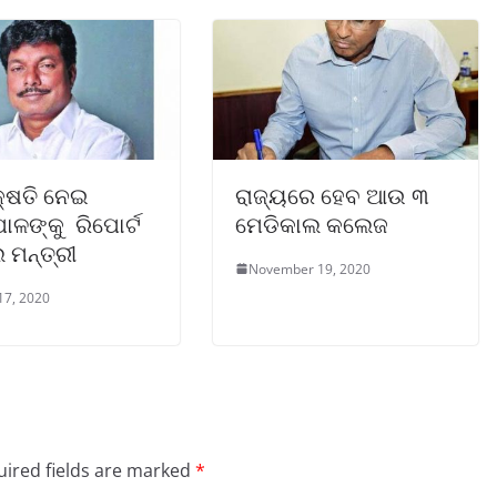
୍ଷତି ନେଇ
ରାଜ୍ୟରେ ହେବ ଆଉ ୩
ପାଳଙ୍କୁ ରିପୋର୍ଟ
ମେଡିକାଲ କଲେଜ
 ମନ୍ତ୍ରୀ
November 19, 2020
17, 2020
ired fields are marked
*