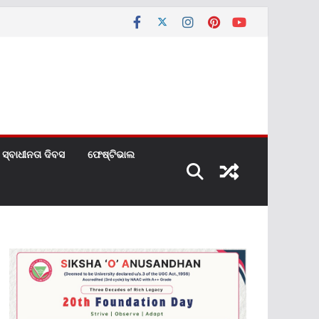
ସ୍ବାଧୀନତା ଦିବସ
ଫେଷ୍ଟିଭାଲ