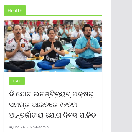
Health
HEALTH
ଦି ଯୋଗ ଇନଷ୍ଟିଚ୍ୟୁଟ୍ ପକ୍ଷରୁ
ସମଗ୍ର ଭାରତରେ ୧୨ତମ
ଆନ୍ତର୍ଜାତୀୟ ଯୋଗ ଦିବସ ପାଳିତ
June 24, 2026
admin