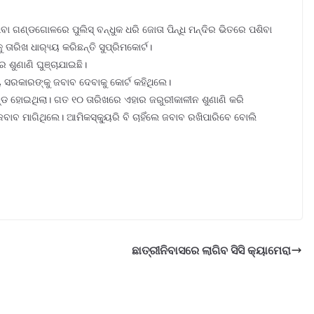
ବା ଗଣ୍ଡଗୋଳରେ ପୁଲିସ୍ ବନ୍ଧୁକ ଧରି ଜୋତା ପିନ୍ଧି ମନ୍ଦିର ଭିତରେ ପଶିବା
ାରିଖ ଧାର‌୍ୟ୍ୟ କରିଛନ୍ତି ସୁପ୍ରିମକୋର୍ଟ।
 ଶୁଣାଣି ଘୁଞ୍ଚାଯାଇଛି।
ୟ ସରକାରଙ୍କୁ ଜବାବ ଦେବାକୁ କୋର୍ଟ କହିଥିଲେ।
ଣ୍ଡ ହୋଇଥିଲା। ଗତ ୧୦ ତାରିଖରେ ଏହାର ଜରୁରୀକାଳୀନ ଶୁଣାଣି କରି
 ଜବାବ ମାଗିଥିଲେ। ଆମିକସ୍କ୍ୟୁରି ବି ଚାହିଁଲେ ଜବାବ ରଖିପାରିବେ ବୋଲି
ଛାତ୍ରୀନିବାସରେ ଲାଗିବ ସିସି କ୍ୟାମେରା