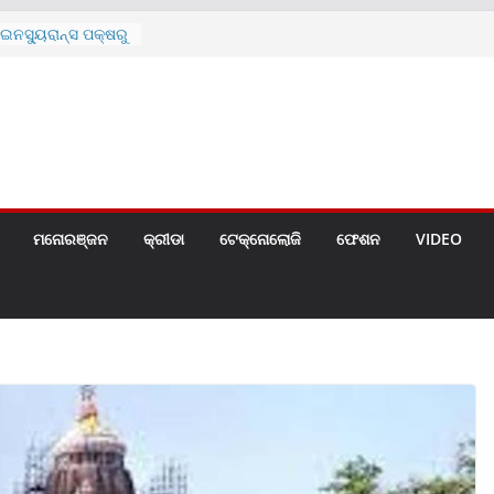
ନସ୍ୟୁରାନ୍ସ ପକ୍ଷରୁ
 ନେଇ ପ୍ରସ୍ତୁତ ନୂଆ
ନ୍ମୋଚିତ
ାରଙ୍କୁ ଚେୟାର ମାଡ଼
ରେ ସ୍କୁଲ ଛୁଟି
ୁଣୀର ମୃତ୍ୟୁ
଼ିତଙ୍କୁ ହତ୍ୟା,
ଆକ୍ରମଣର ଧମକ
ମନୋରଞ୍ଜନ
କ୍ରୀଡା
ଟେକ୍ନୋଲୋଜି
ଫେଶନ
VIDEO