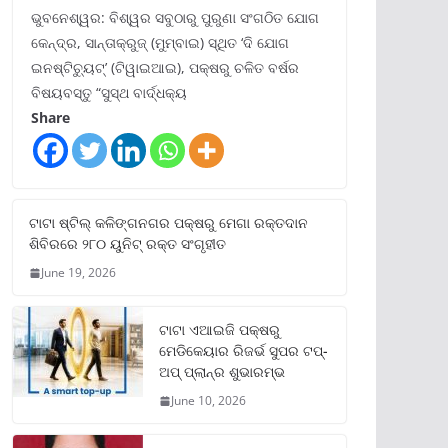
ଭୁବନେଶ୍ୱର: ବିଶ୍ୱର ସବୁଠାରୁ ପୁରୁଣା ସଂଗଠିତ ଯୋଗ
କେନ୍ଦ୍ର, ସାନ୍ତାକ୍ରୁଜ୍ (ମୁମ୍ବାଇ) ସ୍ଥିତ ‘ଦି ଯୋଗ
ଇନଷ୍ଟିଚ୍ୟୁଟ୍‌’ (ଟିୱାଇଆଇ), ପକ୍ଷରୁ ଚଳିତ ବର୍ଷର
ବିଷୟବସ୍ତୁ “ସୁସ୍ଥ ବାର୍ଦ୍ଧକ୍ୟ
Share
ଟାଟା ଷ୍ଟିଲ୍‌ କଳିଙ୍ଗନଗର ପକ୍ଷରୁ ମେଗା ରକ୍ତଦାନ
ଶିବିରରେ ୨୮୦ ୟୁନିଟ୍‌ ରକ୍ତ ସଂଗୃହୀତ
June 19, 2026
ଟାଟା ଏଆଇଜି ପକ୍ଷରୁ
ମେଡିକେୟାର ରିଜର୍ଭ ସୁପର ଟପ୍‌-
ଅପ୍ ପ୍ଲାନ୍‌ର ଶୁଭାରମ୍ଭ
June 10, 2026