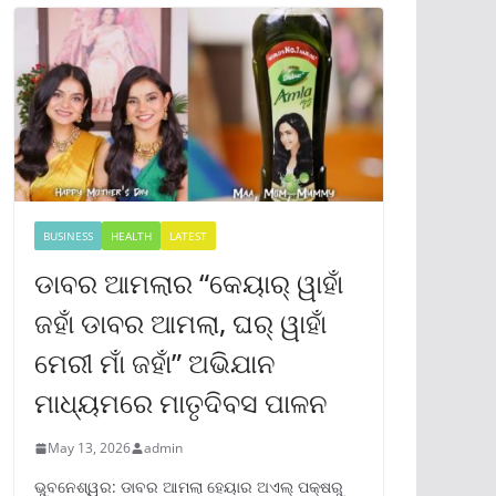
BUSINESS
HEALTH
LATEST
ଡାବର ଆମଲାର “କେୟାର୍ ୱାହାଁ
ଜହାଁ ଡାବର ଆମଲା, ଘର୍ ୱାହାଁ
ମେରୀ ମାଁ ଜହାଁ” ଅଭିଯାନ
ମାଧ୍ୟମରେ ମାତୃଦିବସ ପାଳନ
May 13, 2026
admin
ଭୁବନେଶ୍ୱର: ଡାବର ଆମଲା ହେୟାର ଅଏଲ୍ ପକ୍ଷରୁ