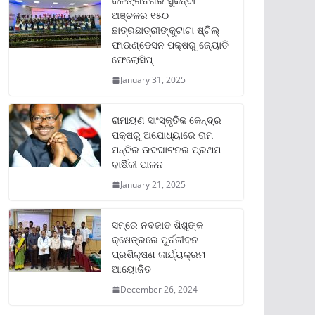
କଳିଙ୍ଗନଗର ସୁକିନ୍ଦା
ଅଞ୍ଚଳର ୧୫୦
ଛାତ୍ରଛାତ୍ରୀଙ୍କୁଟାଟା ଷ୍ଟିଲ୍
ଫାଉଣ୍ଡେସନ ପକ୍ଷରୁ ଜ୍ୟୋତି
ଫେଲୋସିପ୍‌
January 31, 2025
ରାମାୟଣ ସାଂସ୍କୃତିକ କେନ୍ଦ୍ର
ପକ୍ଷରୁ ଅଯୋଧ୍ୟାରେ ରାମ
ମନ୍ଦିର ଉଦଘାଟନର ପ୍ରଥମ
ବାର୍ଷିକୀ ପାଳନ
January 21, 2025
ସମ୍‌ରେ ନବଜାତ ଶିଶୁଙ୍କ
କ୍ଷେତ୍ରରେ ପୁର୍ନଜୀବନ
ପ୍ରଶିକ୍ଷଣ କାର୍ଯ୍ୟକ୍ରମ
ଆୟୋଜିତ
December 26, 2024