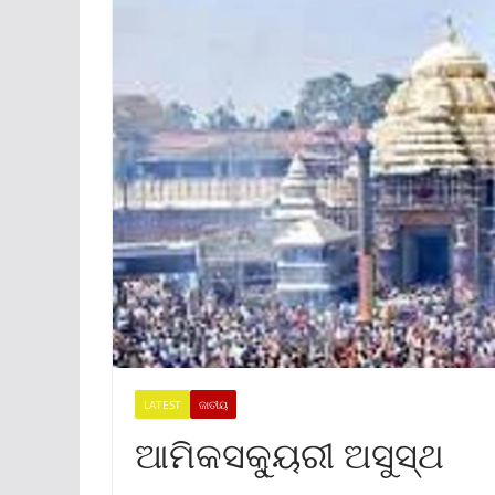
LATEST
ଜାତୀୟ
ଆମିକସକ୍ୟୁରୀ ଅସୁସ୍ଥ