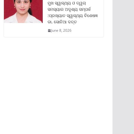
ମୁଖ ସ୍ୱାସ୍ଥ୍ୟ ଓ ତ୍ୱଚା
ସମସ୍ୟାର ଅଦୃଶ୍ୟ ସମ୍ପର୍କ
:ପ୍ରଖ୍ୟାତ ସ୍ୱାସ୍ଥ୍ୟ ବିଶେଷଜ୍ଞ
ଡା. ସୋନିଆ ଦତ୍ତ
June 8, 2026