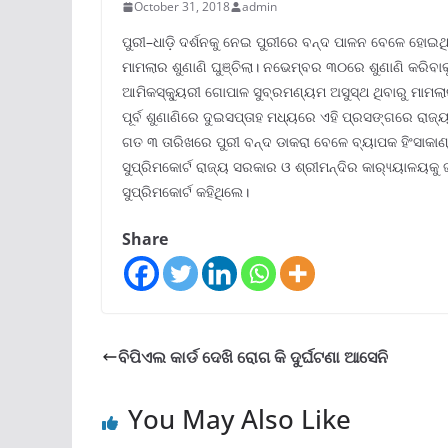
October 31, 2018
admin
ପୁରୀ–ଧାଡ଼ି ଦର୍ଶନକୁ ନେଇ ପୁରୀରେ ବନ୍ଦ ପାଳନ ବେଳେ ହୋଇଥି
ମାମଲାର ଶୁଣାଣି ଘୁଞ୍ଚିଲା। ନଭେମ୍ବର ୩୦ରେ ଶୁଣାଣି କରିବାକୁ ତ
ଆମିକସ୍କ୍ୟୁରୀ ଗୋପାଳ ସୁବ୍ରମଣ୍ୟମ ଅସୁସ୍ଥ ଥିବାରୁ ମାମଲାର
ପୂର୍ବ ଶୁଣାଣିରେ ଦୁଇସପ୍ତାହ ମଧ୍ୟରେ ଏହି ପ୍ରସଙ୍ଗରେ ରାଜ୍
ଗତ ୩ ତାରିଖରେ ପୁରୀ ବନ୍ଦ ଡାକରା ବେଳେ ବ୍ୟାପକ ହିଂସାକା
ସୁପ୍ରିମକୋର୍ଟ ରାଜ୍ୟ ସରକାର ଓ ଶ୍ରୀମନ୍ଦିର କାର‌୍ୟ୍ୟାଳୟକୁ
ସୁପ୍ରିମକୋର୍ଟ କହିଥିଲେ।
Share
ବିପିଏଲ କାର୍ଡ ଦେଖି ରୋଗ କି ଦୁର୍ଘଟଣା ଆସେନି
You May Also Like