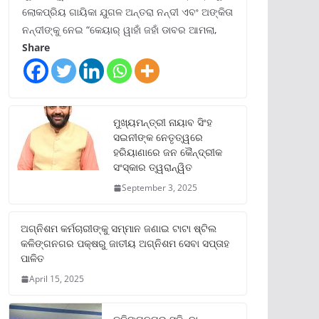
ଲୋକପ୍ରିୟ ଗାୟିକା ଯୁଗଳ ଅନ୍ତରା ନନ୍ଦୀ ଏବଂ ଅଙ୍କିତା
ନନ୍ଦୀଙ୍କୁ ନେଇ “କେୟାର୍ ୱାହାଁ ଜହାଁ ଡାବର ଆମଲା,
Share
ମୁଖ୍ୟମନ୍ତ୍ରୀ ନାୟାବ ସିଂହ
ସଇନୀଙ୍କ ନେତୃତ୍ୱରେ
ହରିୟାଣାରେ ଜନ କୈନ୍ଦ୍ରୀକ
ସଂସ୍କାର ତ୍ୱରାନ୍ୱିତ
September 3, 2025
ଅଗ୍ନିଶମ କର୍ମଚାରୀଙ୍କୁ ସମ୍ମାନ ଜଣାଇ ଟାଟା ଷ୍ଟିଲ
କଳିଙ୍ଗନଗର ପକ୍ଷରୁ ଜାତୀୟ ଅଗ୍ନିଶମ ସେବା ସପ୍ତାହ
ପାଳିତ
April 15, 2025