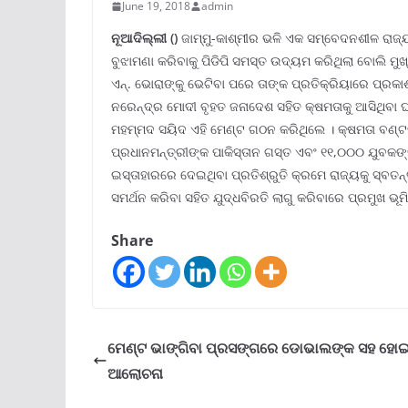
June 19, 2018
admin
ନୂଆଦିଲ୍ଲୀ ()
ଜାମ୍ମୁ-କାଶ୍ମୀର ଭଳି ଏକ ସମ୍ବେଦନଶୀଳ ରାଜ୍ୟ
ବୁଝାମଣା କରିବାକୁ ପିଡିପି ସମସ୍ତ ଉଦ୍ୟମ କରିଥିଲା ବୋଲି ମୁ
ଏନ୍. ଭୋରାଙ୍କୁ ଭେଟିବା ପରେ ତାଙ୍କ ପ୍ରତିକ୍ରିୟାରେ ପ୍ରକାଶ
ନରେନ୍ଦ୍ର ମୋଦୀ ବୃହତ ଜନାଦେଶ ସହିତ କ୍ଷମତାକୁ ଆସିଥିବା ଘଟଣ
ମହମ୍ମଦ ସୟିଦ ଏହି ମେଣ୍ଟ ଗଠନ କରିଥିଲେ । କ୍ଷମତା ବଣ୍ଟନ
ପ୍ରଧାନମନ୍ତ୍ରୀଙ୍କ ପାକିସ୍ତାନ ଗସ୍ତ ଏବଂ ୧୧,୦୦୦ ଯୁବକଙ୍କ
ଇସ୍ତାହାରରେ ଦେଇଥିବା ପ୍ରତିଶ୍ରୁତି କ୍ରମେ ରାଜ୍ୟକୁ ସ୍ବତନ୍
ସମର୍ଥନ କରିବା ସହିତ ଯୁଦ୍ଧବିରତି ଲାଗୁ କରିବାରେ ପ୍ରମୁଖ ଭୂ
Share
ମେଣ୍ଟ ଭାଙ୍ଗିବା ପ୍ରସଙ୍ଗରେ ଡୋଭାଲଙ୍କ ସହ ହୋଇ
ଆଲୋଚନା