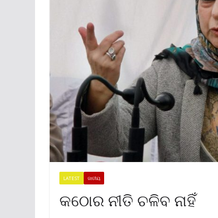
LATEST
ଜାତୀୟ
କଠୋର ନୀତି ଚଳିବ ନାହିଁ