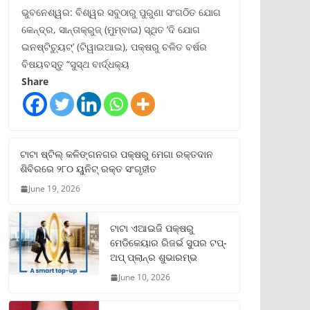
ଭୁବନେଶ୍ୱର: ବିଶ୍ୱର ସବୁଠାରୁ ପୁରୁଣା ସଂଗଠିତ ଯୋଗ
କେନ୍ଦ୍ର, ସାନ୍ତାକ୍ରୁଜ୍ (ମୁମ୍ବାଇ) ସ୍ଥିତ ‘ଦି ଯୋଗ
ଇନଷ୍ଟିଚ୍ୟୁଟ୍‌’ (ଟିୱାଇଆଇ), ପକ୍ଷରୁ ଚଳିତ ବର୍ଷର
ବିଷୟବସ୍ତୁ “ସୁସ୍ଥ ବାର୍ଦ୍ଧକ୍ୟ
Share
ଟାଟା ଷ୍ଟିଲ୍‌ କଳିଙ୍ଗନଗର ପକ୍ଷରୁ ମେଗା ରକ୍ତଦାନ
ଶିବିରରେ ୨୮୦ ୟୁନିଟ୍‌ ରକ୍ତ ସଂଗୃହୀତ
June 19, 2026
ଟାଟା ଏଆଇଜି ପକ୍ଷରୁ
ମେଡିକେୟାର ରିଜର୍ଭ ସୁପର ଟପ୍‌-
ଅପ୍ ପ୍ଲାନ୍‌ର ଶୁଭାରମ୍ଭ
June 10, 2026