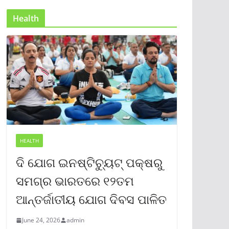
Health
HEALTH
ଦି ଯୋଗ ଇନଷ୍ଟିଚ୍ୟୁଟ୍ ପକ୍ଷରୁ
ସମଗ୍ର ଭାରତରେ ୧୨ତମ
ଆନ୍ତର୍ଜାତୀୟ ଯୋଗ ଦିବସ ପାଳିତ
June 24, 2026
admin