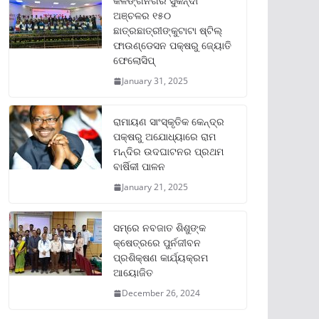
କଳିଙ୍ଗନଗର ସୁକିନ୍ଦା
ଅଞ୍ଚଳର ୧୫୦
ଛାତ୍ରଛାତ୍ରୀଙ୍କୁଟାଟା ଷ୍ଟିଲ୍
ଫାଉଣ୍ଡେସନ ପକ୍ଷରୁ ଜ୍ୟୋତି
ଫେଲୋସିପ୍‌
January 31, 2025
ରାମାୟଣ ସାଂସ୍କୃତିକ କେନ୍ଦ୍ର
ପକ୍ଷରୁ ଅଯୋଧ୍ୟାରେ ରାମ
ମନ୍ଦିର ଉଦଘାଟନର ପ୍ରଥମ
ବାର୍ଷିକୀ ପାଳନ
January 21, 2025
ସମ୍‌ରେ ନବଜାତ ଶିଶୁଙ୍କ
କ୍ଷେତ୍ରରେ ପୁର୍ନଜୀବନ
ପ୍ରଶିକ୍ଷଣ କାର୍ଯ୍ୟକ୍ରମ
ଆୟୋଜିତ
December 26, 2024