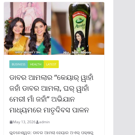
BUSINESS
HEALTH
LATEST
ଡାବର ଆମଲାର “କେୟାର୍ ୱାହାଁ
ଜହାଁ ଡାବର ଆମଲା, ଘର୍ ୱାହାଁ
ମେରୀ ମାଁ ଜହାଁ” ଅଭିଯାନ
ମାଧ୍ୟମରେ ମାତୃଦିବସ ପାଳନ
May 13, 2026
admin
ଭୁବନେଶ୍ୱର: ଡାବର ଆମଲା ହେୟାର ଅଏଲ୍ ପକ୍ଷରୁ