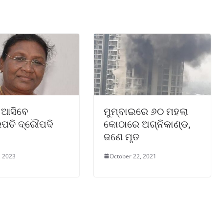
 ଆସିବେ
ମୁମ୍ବାଇରେ ୬୦ ମହଲା
ରପତି ଦ୍ରୌପଦି
କୋଠାରେ ଅଗ୍ନିକାଣ୍ଡ,
ଜଣେ ମୃତ
, 2023
October 22, 2021