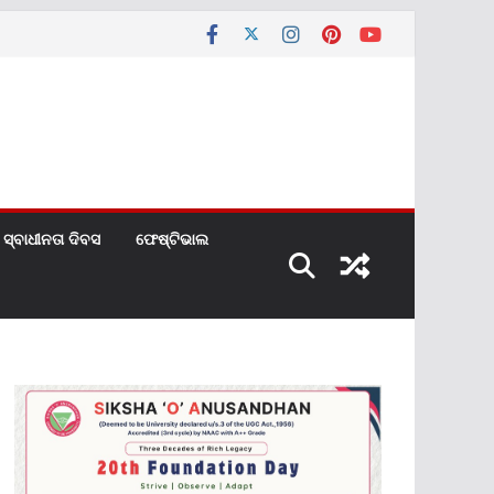
ସ୍ବାଧୀନତା ଦିବସ
ଫେଷ୍ଟିଭାଲ