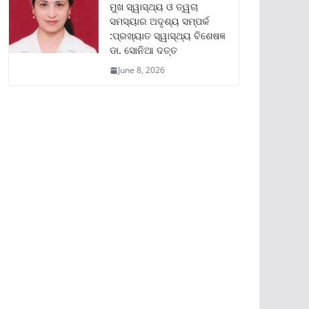
ମୁଖ ସ୍ୱାସ୍ଥ୍ୟ ଓ ତ୍ୱଚା
ସମସ୍ୟାର ଅଦୃଶ୍ୟ ସମ୍ପର୍କ
:ପ୍ରଖ୍ୟାତ ସ୍ୱାସ୍ଥ୍ୟ ବିଶେଷଜ୍ଞ
ଡା. ସୋନିଆ ଦତ୍ତ
June 8, 2026