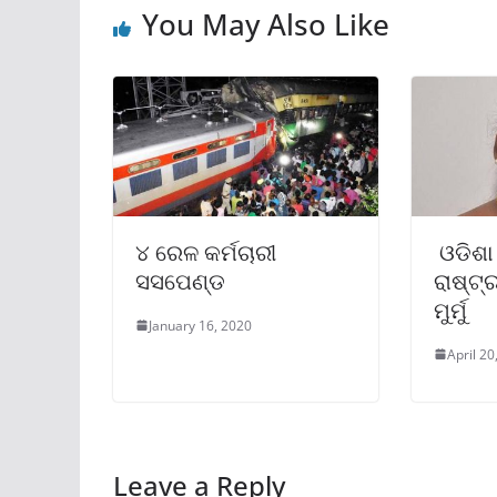
You May Also Like
୪ ରେଳ କର୍ମଚାରୀ
ଓଡିଶା
ସସପେଣ୍ଡ
ରାଷ୍ଟ୍
ମୁର୍ମୁ
January 16, 2020
April 20
Leave a Reply