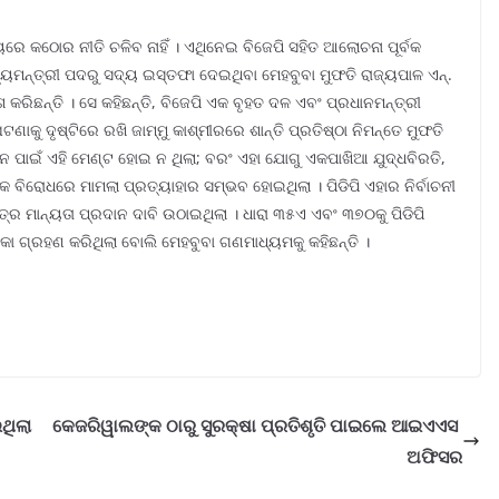
ରେ କଠୋର ନୀତି ଚଳିବ ନାହିଁ । ଏଥିନେଇ ବିଜେପି ସହିତ ଆଲୋଚନା ପୂର୍ବକ
ଖ୍ୟମନ୍ତ୍ରୀ ପଦରୁ ସଦ୍ୟ ଇସ୍ତଫା ଦେଇଥିବା ମେହବୁବା ମୁଫତି ରାଜ୍ୟପାଳ ଏନ୍.
 କରିଛନ୍ତି । ସେ କହିଛନ୍ତି, ବିଜେପି ଏକ ବୃହତ ଦଳ ଏବଂ ପ୍ରଧାନମନ୍ତ୍ରୀ
ାକୁ ଦୃଷ୍ଟିରେ ରଖି ଜାମ୍ମୁ କାଶ୍ମୀରରେ ଶାନ୍ତି ପ୍ରତିଷ୍ଠା ନିମନ୍ତେ ମୁଫତି
 ପାଇଁ ଏହି ମେଣ୍ଟ ହୋଇ ନ ଥିଲା; ବରଂ ଏହା ଯୋଗୁ ଏକପାଖିଆ ଯୁଦ୍ଧବିରତି,
 ବିରୋଧରେ ମାମଲା ପ୍ରତ୍ୟାହାର ସମ୍ଭବ ହୋଇଥିଲା । ପିଡିପି ଏହାର ନିର୍ବାଚନୀ
ତ୍ର ମାନ୍ୟତା ପ୍ରଦାନ ଦାବି ଉଠାଇଥିଲା । ଧାରା ୩୫ଏ ଏବଂ ୩୭୦କୁ ପିଡିପି
ମିକା ଗ୍ରହଣ କରିଥିଲା ବୋଲି ମେହବୁବା ଗଣମାଧ୍ୟମକୁ କହିଛନ୍ତି ।
ଥିଲା
କେଜରିୱାଲଙ୍କ ଠାରୁ ସୁରକ୍ଷା ପ୍ରତିଶୃତି ପାଇଲେ ଆଇଏଏସ
ଅଫିସର