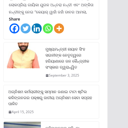
ଲୋକପ୍ରିୟ ଗାୟିକା ଯୁଗଳ ଅନ୍ତରା ନନ୍ଦୀ ଏବଂ ଅଙ୍କିତା
ନନ୍ଦୀଙ୍କୁ ନେଇ “କେୟାର୍ ୱାହାଁ ଜହାଁ ଡାବର ଆମଲା,
Share
ମୁଖ୍ୟମନ୍ତ୍ରୀ ନାୟାବ ସିଂହ
ସଇନୀଙ୍କ ନେତୃତ୍ୱରେ
ହରିୟାଣାରେ ଜନ କୈନ୍ଦ୍ରୀକ
ସଂସ୍କାର ତ୍ୱରାନ୍ୱିତ
September 3, 2025
ଅଗ୍ନିଶମ କର୍ମଚାରୀଙ୍କୁ ସମ୍ମାନ ଜଣାଇ ଟାଟା ଷ୍ଟିଲ
କଳିଙ୍ଗନଗର ପକ୍ଷରୁ ଜାତୀୟ ଅଗ୍ନିଶମ ସେବା ସପ୍ତାହ
ପାଳିତ
April 15, 2025