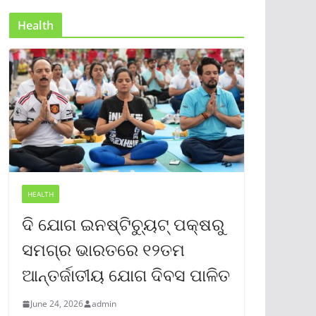
Health
HEALTH
ଦି ଯୋଗ ଇନଷ୍ଟିଚ୍ୟୁଟ୍ ପକ୍ଷରୁ
ସମଗ୍ର ଭାରତରେ ୧୨ତମ
ଆନ୍ତର୍ଜାତୀୟ ଯୋଗ ଦିବସ ପାଳିତ
June 24, 2026
admin