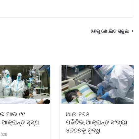
୨୬ରୁ ଖୋଲିବ ସ୍କୁଲ
ରେ ଆଉ ୯୯
ଆଉ ୧୬୫
ଆକ୍ରାନ୍ତ ସୁସ୍ଥ
ପଜିଟିଭ,ଆକ୍ରାନ୍ତ ସଂଖ୍ୟା
୪୬୭୭କୁ ବୃଦ୍ଧି
 2020