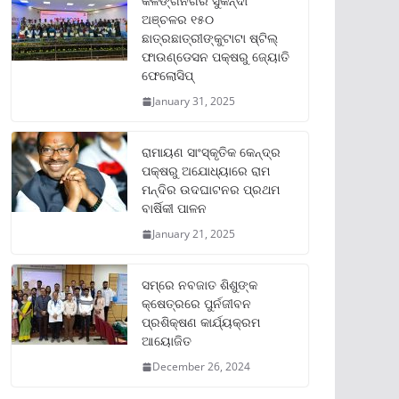
କଳିଙ୍ଗନଗର ସୁକିନ୍ଦା
ଅଞ୍ଚଳର ୧୫୦
ଛାତ୍ରଛାତ୍ରୀଙ୍କୁଟାଟା ଷ୍ଟିଲ୍
ଫାଉଣ୍ଡେସନ ପକ୍ଷରୁ ଜ୍ୟୋତି
ଫେଲୋସିପ୍‌
January 31, 2025
ରାମାୟଣ ସାଂସ୍କୃତିକ କେନ୍ଦ୍ର
ପକ୍ଷରୁ ଅଯୋଧ୍ୟାରେ ରାମ
ମନ୍ଦିର ଉଦଘାଟନର ପ୍ରଥମ
ବାର୍ଷିକୀ ପାଳନ
January 21, 2025
ସମ୍‌ରେ ନବଜାତ ଶିଶୁଙ୍କ
କ୍ଷେତ୍ରରେ ପୁର୍ନଜୀବନ
ପ୍ରଶିକ୍ଷଣ କାର୍ଯ୍ୟକ୍ରମ
ଆୟୋଜିତ
December 26, 2024