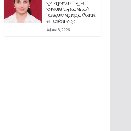
ମୁଖ ସ୍ୱାସ୍ଥ୍ୟ ଓ ତ୍ୱଚା
ସମସ୍ୟାର ଅଦୃଶ୍ୟ ସମ୍ପର୍କ
:ପ୍ରଖ୍ୟାତ ସ୍ୱାସ୍ଥ୍ୟ ବିଶେଷଜ୍ଞ
ଡା. ସୋନିଆ ଦତ୍ତ
June 8, 2026