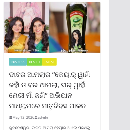
BUSINESS
HEALTH
LATEST
ଡାବର ଆମଲାର “କେୟାର୍ ୱାହାଁ
ଜହାଁ ଡାବର ଆମଲା, ଘର୍ ୱାହାଁ
ମେରୀ ମାଁ ଜହାଁ” ଅଭିଯାନ
ମାଧ୍ୟମରେ ମାତୃଦିବସ ପାଳନ
May 13, 2026
admin
ଭୁବନେଶ୍ୱର: ଡାବର ଆମଲା ହେୟାର ଅଏଲ୍ ପକ୍ଷରୁ