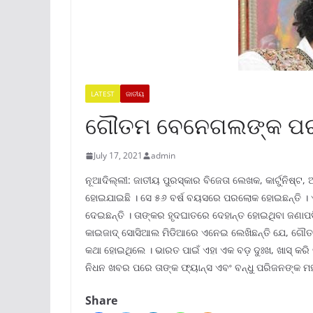
LATEST
ଜାତୀୟ
ଗୌତମ ବେନେଗଲଙ୍କ ପ
July 17, 2021
admin
ନୂଆଦିଲ୍ଲୀ: ଜାତୀୟ ପୁରସ୍କାର ବିଜେତା ଲେଖକ, କାର୍ଟୁନିଷ୍
ହୋଇଯାଇଛି । ସେ ୫୬ ବର୍ଷ ବୟସରେ ପରଲୋକ ହୋଇଛନ୍ତି । ଏ
ଦେଇଛନ୍ତି । ତାଙ୍କର ହୃଦଘାତରେ ଦେହାନ୍ତ ହୋଇଥିବା ଜଣାପଡ଼ି
କାଇଜାଦ୍ ସୋସିଆଲ ମିଡିଆରେ ଏନେଇ ଲେଖିଛନ୍ତି ଯେ, ଗୌତମ 
କଥା ହୋଇଥିଲେ । ଭାରତ ପାଇଁ ଏହା ଏକ ବଡ଼ ଦୁଃଖ, ଖାସ୍ କରି ତା
ନିଧନ ଖବର ପରେ ତାଙ୍କ ଫ୍ୟାନ୍ସ ଏବଂ ବନ୍ଧୁ ପରିଜନଙ୍କ 
Share