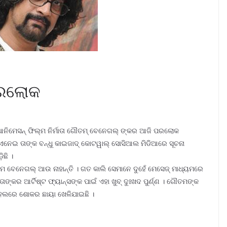
ରଲୋକ
ଟ, ଆନିମେସନ୍ ଫିଲ୍ମ ନିର୍ମାତା ଗୌତମ୍ ବେନେଗଲ୍ ଙ୍କର ଆଜି ପରଲୋକ
ନେଇ ତାଙ୍କ ବନ୍ଧୁ କାଇଜାଦ୍ କୋଟୱାଲ୍ ସୋସିଆଲ ମିଡିଆରେ ସୂଚନା
ଛି ।
ବେନେଗଲ୍ ଆଉ ନାହାନ୍ତି । ଗତ କାଲି ସେମାନେ ଦୁହେଁ ମେସେଜ୍ ମାଧ୍ୟମରେ
ଙ୍କର ଆର୍ଟିଷ୍ଟ ଫ୍ୟାନ୍ସଙ୍କ ପାଇଁ ଏହା ଖୁବ୍ ଦୁଃଖଦ ପୁର୍ଣ୍ଣ । ଗୌତମଙ୍କ
ମହଲରେ ଶୋକର ଛାୟା ଖେଳିଯାଇଛି ।