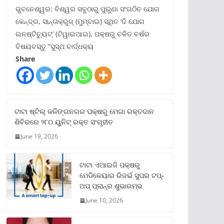
ଭୁବନେଶ୍ୱର: ବିଶ୍ୱର ସବୁଠାରୁ ପୁରୁଣା ସଂଗଠିତ ଯୋଗ
କେନ୍ଦ୍ର, ସାନ୍ତାକ୍ରୁଜ୍ (ମୁମ୍ବାଇ) ସ୍ଥିତ ‘ଦି ଯୋଗ
ଇନଷ୍ଟିଚ୍ୟୁଟ୍‌’ (ଟିୱାଇଆଇ), ପକ୍ଷରୁ ଚଳିତ ବର୍ଷର
ବିଷୟବସ୍ତୁ “ସୁସ୍ଥ ବାର୍ଦ୍ଧକ୍ୟ
Share
ଟାଟା ଷ୍ଟିଲ୍‌ କଳିଙ୍ଗନଗର ପକ୍ଷରୁ ମେଗା ରକ୍ତଦାନ
ଶିବିରରେ ୨୮୦ ୟୁନିଟ୍‌ ରକ୍ତ ସଂଗୃହୀତ
June 19, 2026
ଟାଟା ଏଆଇଜି ପକ୍ଷରୁ
ମେଡିକେୟାର ରିଜର୍ଭ ସୁପର ଟପ୍‌-
ଅପ୍ ପ୍ଲାନ୍‌ର ଶୁଭାରମ୍ଭ
June 10, 2026