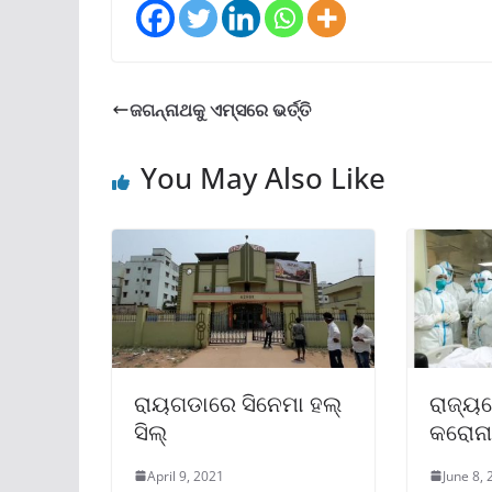
ଜଗନ୍ନାଥକୁ ଏମ୍ସରେ ଭର୍ତ୍ତି
You May Also Like
ରାୟଗଡାରେ ସିନେମା ହଲ୍
ରାଜ୍ୟ
ସିଲ୍
କରୋନା 
April 9, 2021
June 8,