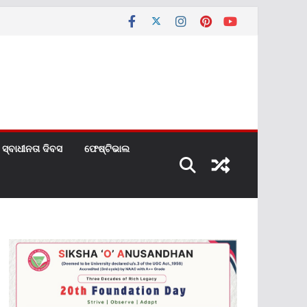
ସ୍ବାଧୀନତା ଦିବସ
ଫେଷ୍ଟିଭାଲ