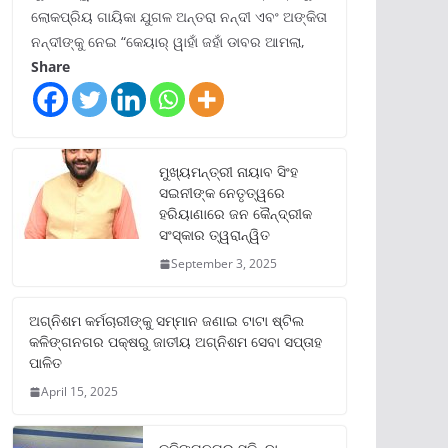
ଲୋକପ୍ରିୟ ଗାୟିକା ଯୁଗଳ ଅନ୍ତରା ନନ୍ଦୀ ଏବଂ ଅଙ୍କିତା
ନନ୍ଦୀଙ୍କୁ ନେଇ “କେୟାର୍ ୱାହାଁ ଜହାଁ ଡାବର ଆମଲା,
Share
ମୁଖ୍ୟମନ୍ତ୍ରୀ ନାୟାବ ସିଂହ
ସଇନୀଙ୍କ ନେତୃତ୍ୱରେ
ହରିୟାଣାରେ ଜନ କୈନ୍ଦ୍ରୀକ
ସଂସ୍କାର ତ୍ୱରାନ୍ୱିତ
September 3, 2025
ଅଗ୍ନିଶମ କର୍ମଚାରୀଙ୍କୁ ସମ୍ମାନ ଜଣାଇ ଟାଟା ଷ୍ଟିଲ
କଳିଙ୍ଗନଗର ପକ୍ଷରୁ ଜାତୀୟ ଅଗ୍ନିଶମ ସେବା ସପ୍ତାହ
ପାଳିତ
April 15, 2025