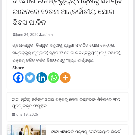
ଦି ଯୋଗ ଇନଷ୍ଟିଚ୍ୟୁଟ୍ ପକ୍ଷରୁ ସମଗ୍ର
ଭାରତରେ ୧୨ତମ ଆନ୍ତର୍ଜାତୀୟ ଯୋଗ
ଦିବସ ପାଳିତ
June 24, 2026
admin
ଭୁବନେଶ୍ୱର: ବିଶ୍ୱର ସବୁଠାରୁ ପୁରୁଣା ସଂଗଠିତ ଯୋଗ କେନ୍ଦ୍ର,
ସାନ୍ତାକ୍ରୁଜ୍ (ମୁମ୍ବାଇ) ସ୍ଥିତ ‘ଦି ଯୋଗ ଇନଷ୍ଟିଚ୍ୟୁଟ୍‌’ (ଟିୱାଇଆଇ),
ପକ୍ଷରୁ ଚଳିତ ବର୍ଷର ବିଷୟବସ୍ତୁ “ସୁସ୍ଥ ବାର୍ଦ୍ଧକ୍ୟ
Share
ଟାଟା ଷ୍ଟିଲ୍‌ କଳିଙ୍ଗନଗର ପକ୍ଷରୁ ମେଗା ରକ୍ତଦାନ ଶିବିରରେ ୨୮୦
ୟୁନିଟ୍‌ ରକ୍ତ ସଂଗୃହୀତ
June 19, 2026
ଟାଟା ଏଆଇଜି ପକ୍ଷରୁ ମେଡିକେୟାର ରିଜର୍ଭ