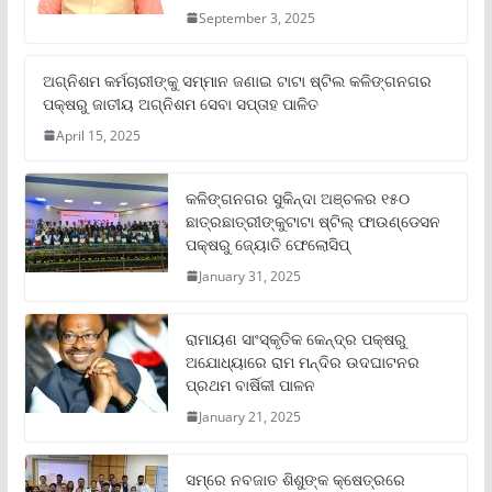
September 3, 2025
ଅଗ୍ନିଶମ କର୍ମଚାରୀଙ୍କୁ ସମ୍ମାନ ଜଣାଇ ଟାଟା ଷ୍ଟିଲ କଳିଙ୍ଗନଗର
ପକ୍ଷରୁ ଜାତୀୟ ଅଗ୍ନିଶମ ସେବା ସପ୍ତାହ ପାଳିତ
April 15, 2025
କଳିଙ୍ଗନଗର ସୁକିନ୍ଦା ଅଞ୍ଚଳର ୧୫୦
ଛାତ୍ରଛାତ୍ରୀଙ୍କୁଟାଟା ଷ୍ଟିଲ୍ ଫାଉଣ୍ଡେସନ
ପକ୍ଷରୁ ଜ୍ୟୋତି ଫେଲୋସିପ୍‌
January 31, 2025
ରାମାୟଣ ସାଂସ୍କୃତିକ କେନ୍ଦ୍ର ପକ୍ଷରୁ
ଅଯୋଧ୍ୟାରେ ରାମ ମନ୍ଦିର ଉଦଘାଟନର
ପ୍ରଥମ ବାର୍ଷିକୀ ପାଳନ
January 21, 2025
ସମ୍‌ରେ ନବଜାତ ଶିଶୁଙ୍କ କ୍ଷେତ୍ରରେ