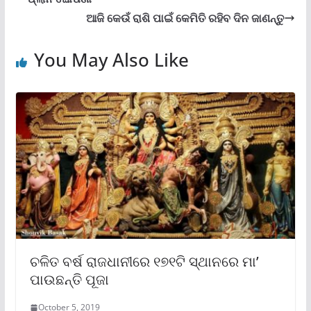
ଆଜି କେଉଁ ରାଶି ପାଇଁ କେମିତି ରହିବ ଦିନ ଜାଣନ୍ତୁ
You May Also Like
ଚଳିତ ବର୍ଷ ରାଜଧାନୀରେ ୧୭୧ଟି ସ୍ଥାନରେ ମା’
ପାଉଛନ୍ତି ପୂଜା
October 5, 2019