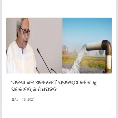
‘ଓଡ଼ିଶା ଜଳ ଏକାଡେମୀ’ ପ୍ରତିଷ୍ଠା କରିବାକୁ
ସରକାରଙ୍କ ନିଷ୍ପତ୍ତି
April 13, 2021