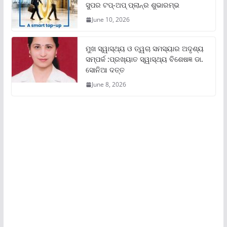
ସୁପର ଟପ୍‌-ଅପ୍ ପ୍ଲାନ୍‌ର ଶୁଭାରମ୍ଭ
June 10, 2026
ମୁଖ ସ୍ୱାସ୍ଥ୍ୟ ଓ ତ୍ୱଚା ସମସ୍ୟାର ଅଦୃଶ୍ୟ
ସମ୍ପର୍କ :ପ୍ରଖ୍ୟାତ ସ୍ୱାସ୍ଥ୍ୟ ବିଶେଷଜ୍ଞ ଡା.
ସୋନିଆ ଦତ୍ତ
June 8, 2026