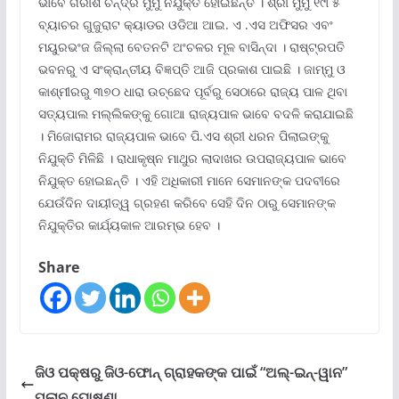
ଭାବେ ଗିରୀଶ ଚନ୍ଦ୍ର ମୁର୍ମୁ ନିଯୁକ୍ତ ହୋଇଛନ୍ତି । ଶ୍ରୀ ମୁର୍ମୁ ୧୯୮୫
ବ୍ୟାଚର ଗୁଜୁରାଟ କ୍ୟାଡର ଓଡିଆ ଆଇ. ଏ .ଏସ ଅଫିସର ଏବଂ
ମୟୁରଭଂଜ ଜିଲ୍ଲା ବେତନଟି ଅଂଚଳର ମୂଳ ବାସିନ୍ଦା । ରାଷ୍ଟ୍ରପତି
ଭବନରୁ ଏ ସଂକ୍ରାନ୍ତୀୟ ବିଜ୍ଞପ୍ତି ଆଜି ପ୍ରକାଶ ପାଇଛି । ଜାମ୍ମୁ ଓ
କାଶ୍ମୀରରୁ ୩୭୦ ଧାରା ଉଚ୍ଛେଦ ପୂର୍ବରୁ ସେଠାରେ ରାଜ୍ୟ ପାଳ ଥିବା
ସତ୍ୟପାଲ ମଲ୍ଲିକଙ୍କୁ ଗୋଆ ରାଜ୍ୟପାଳ ଭାବେ ବଦଳି କରାଯାଇଛି
। ମିଜୋରାମର ରାଜ୍ୟପାଳ ଭାବେ ପି.ଏସ ଶ୍ରୀ ଧରନ ପିଲାଇଙ୍କୁ
ନିଯୁକ୍ତି ମିଳିଛି । ରାଧାକୃଷ୍ନ ମାଥୁର ଲାଦାଖର ଉପରାଜ୍ୟପାଳ ଭାବେ
ନିଯୁକ୍ତ ହୋଇଛନ୍ତି । ଏହି ଅଧିକାରୀ ମାନେ ସେମାନଙ୍କ ପଦବୀରେ
ଯେଉଁଦିନ ଦାୟୀତ୍ୱ ଗ୍ରହଣ କରିବେ ସେହି ଦିନ ଠାରୁ ସେମାନଙ୍କ
ନିଯୁକ୍ତିର କାର୍ଯ୍ୟକାଳ ଆରମ୍ଭ ହେବ ।
Share
ଜିଓ ପକ୍ଷରୁ ଜିଓ-ଫୋନ୍ ଗ୍ରାହକଙ୍କ ପାଇଁ “ଅଲ୍-ଇନ୍-ୱାନ”
ପ୍ଲାନ ଘୋଷଣା