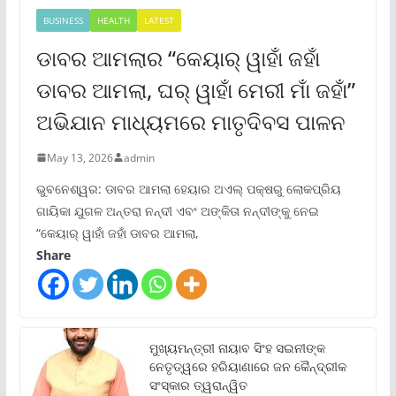
BUSINESS
HEALTH
LATEST
ଡାବର ଆମଲାର “କେୟାର୍ ୱାହାଁ ଜହାଁ
ଡାବର ଆମଲା, ଘର୍ ୱାହାଁ ମେରୀ ମାଁ ଜହାଁ”
ଅଭିଯାନ ମାଧ୍ୟମରେ ମାତୃଦିବସ ପାଳନ
May 13, 2026
admin
ଭୁବନେଶ୍ୱର: ଡାବର ଆମଲା ହେୟାର ଅଏଲ୍ ପକ୍ଷରୁ ଲୋକପ୍ରିୟ
ଗାୟିକା ଯୁଗଳ ଅନ୍ତରା ନନ୍ଦୀ ଏବଂ ଅଙ୍କିତା ନନ୍ଦୀଙ୍କୁ ନେଇ
“କେୟାର୍ ୱାହାଁ ଜହାଁ ଡାବର ଆମଲା,
Share
ମୁଖ୍ୟମନ୍ତ୍ରୀ ନାୟାବ ସିଂହ ସଇନୀଙ୍କ
ନେତୃତ୍ୱରେ ହରିୟାଣାରେ ଜନ କୈନ୍ଦ୍ରୀକ
ସଂସ୍କାର ତ୍ୱରାନ୍ୱିତ