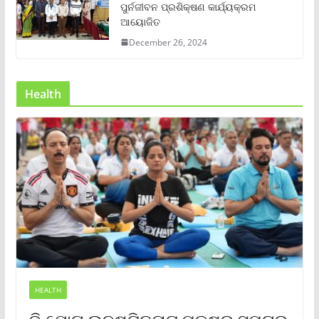
ପୁର୍ନଜୀବନ ପ୍ରଶିକ୍ଷଣ କାର୍ଯ୍ୟକ୍ରମ
ଆୟୋଜିତ
December 26, 2024
Health
HEALTH