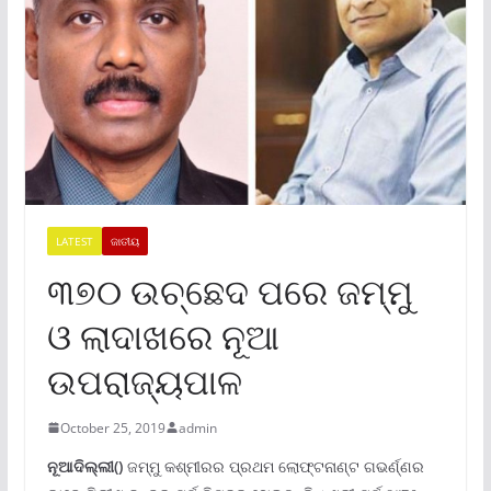
LATEST
ଜାତୀୟ
୩୭୦ ଉଚ୍ଛେଦ ପରେ ଜମ୍ମୁ
ଓ ଲାଦାଖରେ ନୂଆ
ଉପରାଜ୍ୟପାଳ
October 25, 2019
admin
ନୂଆଦିଲ୍ଲୀ()
ଜମ୍ମୁ କଶ୍ମୀରର ପ୍ରଥମ ଲୋଫ୍ଟନାଣ୍ଟ ଗଭର୍ଣ୍ଣର