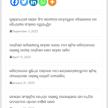
ମୁଖ୍ୟମନ୍ତ୍ରୀ ନାୟାବ ସିଂହ ସଇନୀଙ୍କ ନେତୃତ୍ୱରେ ହରିୟାଣାରେ ଜନ
କୈନ୍ଦ୍ରୀକ ସଂସ୍କାର ତ୍ୱରାନ୍ୱିତ
September 3, 2025
ଅଗ୍ନିଶମ କର୍ମଚାରୀଙ୍କୁ ସମ୍ମାନ ଜଣାଇ ଟାଟା ଷ୍ଟିଲ କଳିଙ୍ଗନଗର
ପକ୍ଷରୁ ଜାତୀୟ ଅଗ୍ନିଶମ ସେବା ସପ୍ତାହ ପାଳିତ
April 15, 2025
କଳିଙ୍ଗନଗର ସୁକିନ୍ଦା ଅଞ୍ଚଳର ୧୫୦ ଛାତ୍ରଛାତ୍ରୀଙ୍କୁଟାଟା ଷ୍ଟିଲ୍
ଫାଉଣ୍ଡେସନ ପକ୍ଷରୁ ଜ୍ୟୋତି ଫେଲୋସିପ୍‌
January 31, 2025
ରାମାୟଣ ସାଂସ୍କୃତିକ କେନ୍ଦ୍ର ପକ୍ଷରୁ ଅଯୋଧ୍ୟାରେ ରାମ ମନ୍ଦିର
ଉଦଘାଟନର ପ୍ରଥମ ବାର୍ଷିକୀ ପାଳନ