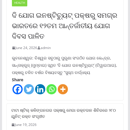
HEALTH
ଦି ଯୋଗ ଇନଷ୍ଟିଚ୍ୟୁଟ୍ ପକ୍ଷରୁ ସମଗ୍ର
ଭାରତରେ ୧୨ତମ ଆନ୍ତର୍ଜାତୀୟ ଯୋଗ
ଦିବସ ପାଳିତ
June 24, 2026
admin
ଭୁବନେଶ୍ୱର: ବିଶ୍ୱର ସବୁଠାରୁ ପୁରୁଣା ସଂଗଠିତ ଯୋଗ କେନ୍ଦ୍ର,
ସାନ୍ତାକ୍ରୁଜ୍ (ମୁମ୍ବାଇ) ସ୍ଥିତ ‘ଦି ଯୋଗ ଇନଷ୍ଟିଚ୍ୟୁଟ୍‌’ (ଟିୱାଇଆଇ),
ପକ୍ଷରୁ ଚଳିତ ବର୍ଷର ବିଷୟବସ୍ତୁ “ସୁସ୍ଥ ବାର୍ଦ୍ଧକ୍ୟ
Share
ଟାଟା ଷ୍ଟିଲ୍‌ କଳିଙ୍ଗନଗର ପକ୍ଷରୁ ମେଗା ରକ୍ତଦାନ ଶିବିରରେ ୨୮୦
ୟୁନିଟ୍‌ ରକ୍ତ ସଂଗୃହୀତ
June 19, 2026