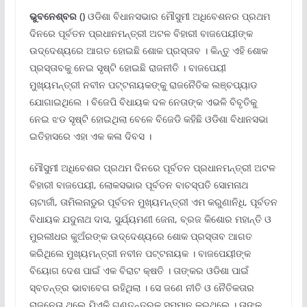
ଭୁବନେଶ୍ବର ()
ଓଡିଶା ବିଧାନସଭାର ମୌସୁମୀ ଅଧିବେଶନର ପ୍ରଥମ
ଦିନରେ ପୂର୍ବତନ ପ୍ରଧାନମନ୍ତ୍ରୀ ଅଟଳ ବିହାରୀ ବାଜପେୟୀଙ୍କ
ଉଦ୍ଦେଶ୍ୟରେ ଆଗତ ହୋଇଛି ଶୋକ ପ୍ରସ୍ତାବ । କିନ୍ତୁ ଏହି ଶୋକ
ପ୍ରସ୍ତାବକୁ ନେଇ ସୃଷ୍ଟି ହୋଇଛି ରାଜନୀତି । ବାଜପେୟୀ
ମୁଖ୍ୟମନ୍ତ୍ରୀ ନବୀନ ପଟ୍ଟନାୟକଙ୍କୁ ରାଜନୈତିକ ଲଞ୍ଚପ୍ୟାଡ
ଯୋଗାଇଥିଲେ । ବିଜେପି ବିଧାୟକ ଦଳ ନେତାଙ୍କ ଏଭଳି ବିବୃତିକୁ
ନେଇ ଝଡ ସୃଷ୍ଟି ହୋଇଥିଲା ବେଳେ ବିଜେଡି କହିଛି ଓଡିଶା ବିଧାନସଭା
ଇତିହାସରେ ଏହା ଏକ କଳା ଦିବସ ।
ମୌସୁମୀ ଅଧିବେଶର ପ୍ରଥମ ଦିନରେ ପୂର୍ବତନ ପ୍ରଧାନମନ୍ତ୍ରୀ ଅଟଳ
ବିହାରୀ ବାଜପେୟୀ, ଲୋକସଭାର ପୂର୍ବତନ ବାଚସ୍ପତି ସୋମନାଥ
ଚାଟାର୍ଜୀ, ତାମିଲନାଡୁର ପୂର୍ବତନ ମୁଖ୍ୟମନ୍ତ୍ରୀ ଏମ କରୁଣାନିଧି, ପୂର୍ବତନ
ବିଧାୟକ ଯଦୁନାଥ ଦାସ, ସୁର୍ଯ୍ୟମଣୀ ଜେନା, ବ୍ରଜ କିଶୋର ମହାନ୍ତି ଓ
ମୁରଲୀଧର କୁଅଁରଙ୍କ ଉଦ୍ଦେଶ୍ୟରେ ଶୋକ ପ୍ରସ୍ତାବ ଆଗତ
କରିଥିଲେ ମୁଖ୍ୟମନ୍ତ୍ରୀ ନବୀନ ପଟ୍ଟନାୟକ । ବାଜପେୟୀଙ୍କ
ବିୟୋଗ ଦେଶ ପାଇଁ ଏକ ବିରାଟ କ୍ଷତି । ତାଙ୍କର ଓଡିଶା ପାଇଁ
ସ୍ବତନ୍ତ୍ର ଭାବାବେଗ ରହିଥିଲା । ସେ ଜଣେ ନୀତି ଓ ନୈତିକତାର
ରାଜନେତା ଥିଲେ ଯିଏକି ଗଣତନ୍ତ୍ରକୁ ସମ୍ମାନ କରୁଥିଲେ । ତାଙ୍କ