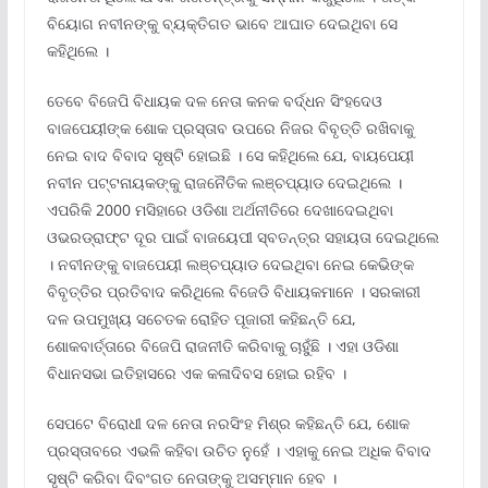
ବିୟୋଗ ନବୀନଙ୍କୁ ବ୍ୟକ୍ତିଗତ ଭାବେ ଆଘାତ ଦେଇଥିବା ସେ
କହିଥିଲେ ।
ତେବେ ବିଜେପି ବିଧାୟକ ଦଳ ନେତା କନକ ବର୍ଦ୍ଧନ ସିଂହଦେଓ
ବାଜପେୟୀଙ୍କ ଶୋକ ପ୍ରସ୍ତାବ ଉପରେ ନିଜର ବିବୃତ୍ତି ରଖିବାକୁ
ନେଇ ବାଦ ବିବାଦ ସୃଷ୍ଟି ହୋଇଛି । ସେ କହିଥିଲେ ଯେ, ବାୟପେୟୀ
ନବୀନ ପଟ୍ଟନାୟକଙ୍କୁ ରାଜନୈତିକ ଲଞ୍ଚପ୍ୟାଡ ଦେଇଥିଲେ ।
ଏପରିକି 2000 ମସିହାରେ ଓଡିଶା ଅର୍ଥନୀତିରେ ଦେଖାଦେଇଥିବା
ଓଭରଡ୍ରାଫ୍ଟ ଦୂର ପାଇଁ ବାଜୟେପୀ ସ୍ବତନ୍ତ୍ର ସହାୟତା ଦେଇଥିଲେ
। ନବୀନଙ୍କୁ ବାଜପେୟୀ ଲଞ୍ଚପ୍ୟାଡ ଦେଇଥିବା ନେଇ କେଭିଙ୍କ
ବିବୃତ୍ତିର ପ୍ରତିବାଦ କରିଥିଲେ ବିଜେଡି ବିଧାୟକମାନେ । ସରକାରୀ
ଦଳ ଉପମୁଖ୍ୟ ସଚେତକ ରୋହିତ ପୂଜାରୀ କହିଛନ୍ତି ଯେ,
ଶୋକବାର୍ତ୍ତାରେ ବିଜେପି ରାଜନୀତି କରିବାକୁ ଚାହୁଁଛି । ଏହା ଓଡିଶା
ବିଧାନସଭା ଇତିହାସରେ ଏକ କଳାଦିବସ ହୋଇ ରହିବ ।
ସେପଟେ ବିରୋଧୀ ଦଳ ନେତା ନରସିଂହ ମିଶ୍ର କହିଛନ୍ତି ଯେ, ଶୋକ
ପ୍ରସ୍ତାବରେ ଏଭଳି କହିବା ଉଚିତ ନୁହେଁ । ଏହାକୁ ନେଇ ଅଧିକ ବିବାଦ
ସୃଷ୍ଟି କରିବା ଦିବଂଗତ ନେତାଙ୍କୁ ଅସମ୍ମାନ ହେବ ।