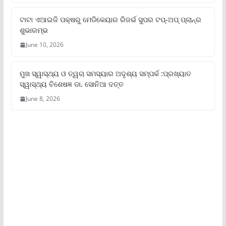
ଟାଟା ଏଆଇଜି ପକ୍ଷରୁ ମେଡିକେୟାର ରିଜର୍ଭ ସୁପର ଟପ୍‌-ଅପ୍ ପ୍ଲାନ୍‌ର
ଶୁଭାରମ୍ଭ
June 10, 2026
ମୁଖ ସ୍ୱାସ୍ଥ୍ୟ ଓ ତ୍ୱଚା ସମସ୍ୟାର ଅଦୃଶ୍ୟ ସମ୍ପର୍କ :ପ୍ରଖ୍ୟାତ
ସ୍ୱାସ୍ଥ୍ୟ ବିଶେଷଜ୍ଞ ଡା. ସୋନିଆ ଦତ୍ତ
June 8, 2026