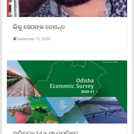
ଭିକୁ ସେଠଙ୍କ ଦେହାନ୍ତ
September 12, 2020
ଅଭିବୃଦ୍ଧି (-) ୪.୯୨ ପ୍ରତିଶତ