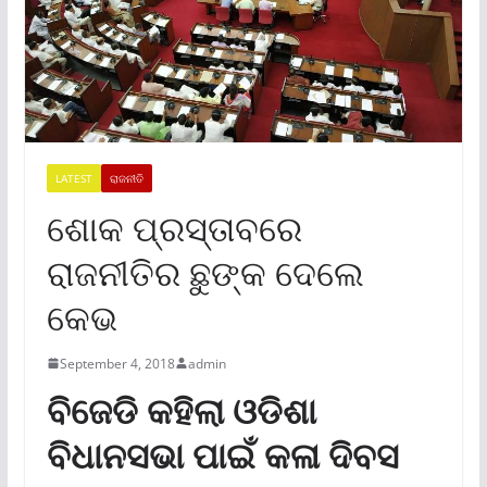
LATEST
ରାଜନୀତି
ଶୋକ ପ୍ରସ୍ତାବରେ
ରାଜନୀତିର ଛୁଙ୍କ ଦେଲେ
କେଭ
September 4, 2018
admin
ବିଜେଡି କହିଲା ଓଡିଶା
ବିଧାନସଭା ପାଇଁ କଳା ଦିବସ