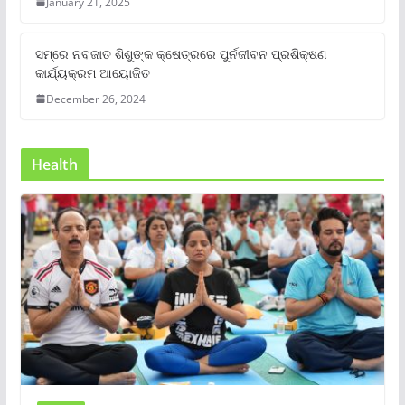
January 21, 2025
ସମ୍‌ରେ ନବଜାତ ଶିଶୁଙ୍କ କ୍ଷେତ୍ରରେ ପୁର୍ନଜୀବନ ପ୍ରଶିକ୍ଷଣ
କାର୍ଯ୍ୟକ୍ରମ ଆୟୋଜିତ
December 26, 2024
Health