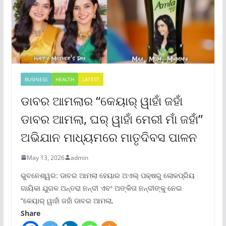
BUSINESS
HEALTH
LATEST
ଡାବର ଆମଲାର “କେୟାର୍ ୱାହାଁ ଜହାଁ
ଡାବର ଆମଲା, ଘର୍ ୱାହାଁ ମେରୀ ମାଁ ଜହାଁ”
ଅଭିଯାନ ମାଧ୍ୟମରେ ମାତୃଦିବସ ପାଳନ
May 13, 2026
admin
ଭୁବନେଶ୍ୱର: ଡାବର ଆମଲା ହେୟାର ଅଏଲ୍ ପକ୍ଷରୁ ଲୋକପ୍ରିୟ
ଗାୟିକା ଯୁଗଳ ଅନ୍ତରା ନନ୍ଦୀ ଏବଂ ଅଙ୍କିତା ନନ୍ଦୀଙ୍କୁ ନେଇ
“କେୟାର୍ ୱାହାଁ ଜହାଁ ଡାବର ଆମଲା,
Share