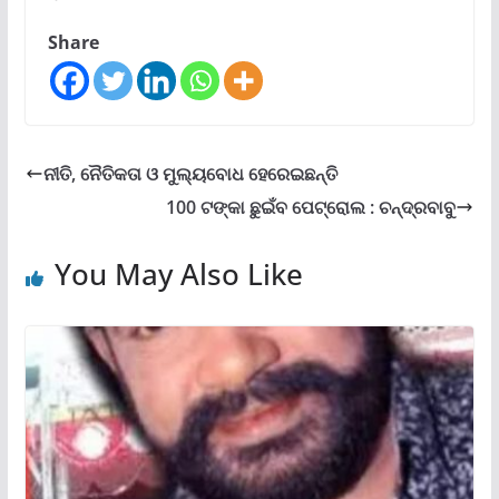
Share
ନୀତି, ନୈତିକତା ଓ ମୁଲ୍ୟବୋଧ ହେରେଇଛନ୍ତି
100 ଟଙ୍କା ଛୁଇଁବ ପେଟ୍ରୋଲ : ଚନ୍ଦ୍ରବାବୁ
You May Also Like