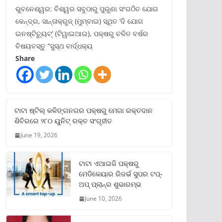
ଭୁବନେଶ୍ୱର: ବିଶ୍ୱର ସବୁଠାରୁ ପୁରୁଣା ସଂଗଠିତ ଯୋଗ
କେନ୍ଦ୍ର, ସାନ୍ତାକ୍ରୁଜ୍ (ମୁମ୍ବାଇ) ସ୍ଥିତ ‘ଦି ଯୋଗ
ଇନଷ୍ଟିଚ୍ୟୁଟ୍‌’ (ଟିୱାଇଆଇ), ପକ୍ଷରୁ ଚଳିତ ବର୍ଷର
ବିଷୟବସ୍ତୁ “ସୁସ୍ଥ ବାର୍ଦ୍ଧକ୍ୟ
Share
ଟାଟା ଷ୍ଟିଲ୍‌ କଳିଙ୍ଗନଗର ପକ୍ଷରୁ ମେଗା ରକ୍ତଦାନ
ଶିବିରରେ ୨୮୦ ୟୁନିଟ୍‌ ରକ୍ତ ସଂଗୃହୀତ
June 19, 2026
ଟାଟା ଏଆଇଜି ପକ୍ଷରୁ
ମେଡିକେୟାର ରିଜର୍ଭ ସୁପର ଟପ୍‌-
ଅପ୍ ପ୍ଲାନ୍‌ର ଶୁଭାରମ୍ଭ
June 10, 2026