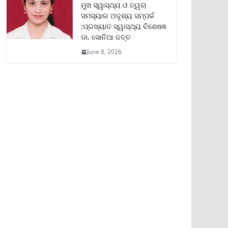
ମୁଖ ସ୍ୱାସ୍ଥ୍ୟ ଓ ତ୍ୱଚା
ସମସ୍ୟାର ଅଦୃଶ୍ୟ ସମ୍ପର୍କ
:ପ୍ରଖ୍ୟାତ ସ୍ୱାସ୍ଥ୍ୟ ବିଶେଷଜ୍ଞ
ଡା. ସୋନିଆ ଦତ୍ତ
June 8, 2026