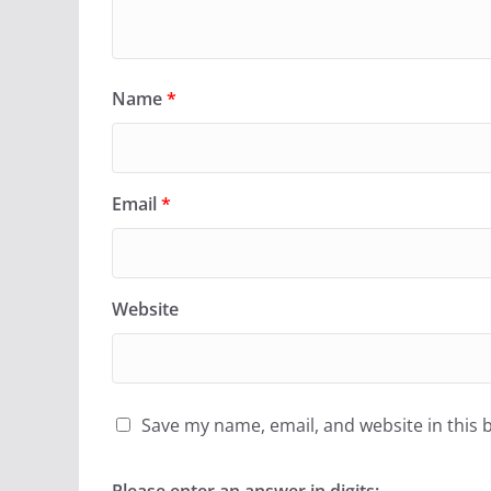
Name
*
Email
*
Website
Save my name, email, and website in this 
Please enter an answer in digits: