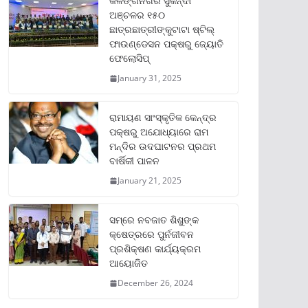
କଳିଙ୍ଗନଗର ସୁକିନ୍ଦା
ଅଞ୍ଚଳର ୧୫୦
ଛାତ୍ରଛାତ୍ରୀଙ୍କୁଟାଟା ଷ୍ଟିଲ୍
ଫାଉଣ୍ଡେସନ ପକ୍ଷରୁ ଜ୍ୟୋତି
ଫେଲୋସିପ୍‌
January 31, 2025
ରାମାୟଣ ସାଂସ୍କୃତିକ କେନ୍ଦ୍ର
ପକ୍ଷରୁ ଅଯୋଧ୍ୟାରେ ରାମ
ମନ୍ଦିର ଉଦଘାଟନର ପ୍ରଥମ
ବାର୍ଷିକୀ ପାଳନ
January 21, 2025
ସମ୍‌ରେ ନବଜାତ ଶିଶୁଙ୍କ
କ୍ଷେତ୍ରରେ ପୁର୍ନଜୀବନ
ପ୍ରଶିକ୍ଷଣ କାର୍ଯ୍ୟକ୍ରମ
ଆୟୋଜିତ
December 26, 2024