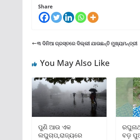
Share
୩ ଦିନିଆ ଗ୍ରସ୍ତରେ ଦିଲ୍ଲୀ ଯାଉଛନ୍ତି ମୁଖ୍ୟମନ୍ତ୍ରୀ
You May Also Like
ପୁଣି ଆଉ ଏକ
ରଘୁନା
ଲଘୁଚାପ,ରାଜ୍ୟରେ
ବଡ଼ ପ