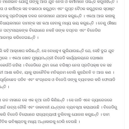
ନ ମନୋଭାବ ଯୋଗୁଁ ତାଙ୍କୁ ଆଉ ଯୁବ ନେତା ଓ କର୍ମୀମାନେ ପସନ୍ଦ କରୁନାହାଁନ୍ତି ।
ତା ଓ କର୍ମୀଙ୍କ ସହ ବସାଉଠା କରୁଥିବା ଏବଂ ଗୁପ୍ତ ବୈଠକ କରୁଥିବାର ସ୍ପଷ୍ଟ
ଭବନକୁ ପ୍ରତିପକ୍ଷ ଦଳର ନେତାମାନେ ଯାଆସ କରୁଛନ୍ତି । ଏକଥା ଆଉ କାହାକୁ
 ଓ ବିଧାୟକମାନେ ଦାମଙ୍କ ସହ କଥା ହେବାକୁ ମଧ୍ୟ ଭୟ କରୁଛନ୍ତି । ତେଣୁ ଔଷଧ
ବୀନ ପଟ୍ଟନାୟକଙ୍କ ବିରୋଧରେ ନକହି ତାଙ୍କ ଦପ୍ତର ଏବଂ ବିଜେଡିର
ା ଆରମ୍ଭ କରିଦେଇଛନ୍ତି ।
 କହି ଆକ୍ଷେପ କରିଛନ୍ତି, ସେ ବୋଧହୁଏ ଭୁଲିଯାଉଛନ୍ତି ଯେ, ସେହି ଦୁଇ ଯୁବ
ଥିଲେ । ଏକଥା ଖୋଦ ମୁଖ୍ୟମନ୍ତ୍ରୀ ବିଜେଡି କାର୍ଯ୍ୟାଳୟରେ ଘୋଷଣା
 କେଉଁଠି ରହିଲା । ବିଜେଡିରେ ଥିବା ଜଣେ ବରିଷ୍ଠ ନେତା ପ୍ରତିପକ୍ଷ ଦଳ ସହ
ପଦବୀ ଆଶା କରିବ, ୟାକୁ ରାଜନୈତିକ ମତିଭ୍ରମ ବୋଲି କୁହଯିବନି ତ ଆଉ କଣ ।
ପୂର୍ଣ୍ଣଛେଦ ପଡିବ ଏବଂ କଂଗ୍ରେସ ଓ ବିଜେପି ତାଙ୍କୁ ବ୍ୟବହାର କରି ଫୋପାଡି
ନ୍ତି ।
ାରଣ ଗତ ମାସରେ ସେ ଏକ ନୂଆ ଗାଡି କିଣିଛନ୍ତି । ସେ ଗାଡି ଏବେ ଗ୍ୟାରେଜରେ
ଇଁ ଉଚ୍ଚା ଚୌକି ଏବଂ ଡାକବାଜୀ ଯନ୍ତ୍ରର ବ୍ୟବସ୍ଥା କରାଯାଉଛି । ବିଜେଡିରୁ
 କରି ବିଜେଡି ବିରୋଧରେ ରାଜ୍ୟବ୍ୟାପୀ ବୁଲିବାକୁ ଯୋଜନା କରୁଛନ୍ତି । ଦାମ
ନୈତିକ ଭବିଷ୍ୟତକୁ ମଧ୍ୟ ଅନ୍ଧକାରକୁ ଠେଲି ଦେଉଛି ।