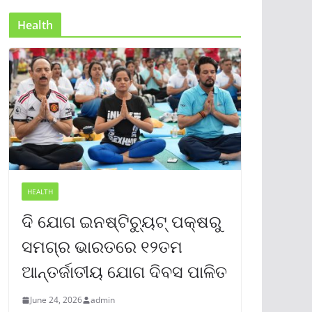
Health
HEALTH
ଦି ଯୋଗ ଇନଷ୍ଟିଚ୍ୟୁଟ୍ ପକ୍ଷରୁ
ସମଗ୍ର ଭାରତରେ ୧୨ତମ
ଆନ୍ତର୍ଜାତୀୟ ଯୋଗ ଦିବସ ପାଳିତ
June 24, 2026
admin