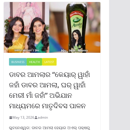
BUSINESS
HEALTH
LATEST
ଡାବର ଆମଲାର “କେୟାର୍ ୱାହାଁ
ଜହାଁ ଡାବର ଆମଲା, ଘର୍ ୱାହାଁ
ମେରୀ ମାଁ ଜହାଁ” ଅଭିଯାନ
ମାଧ୍ୟମରେ ମାତୃଦିବସ ପାଳନ
May 13, 2026
admin
ଭୁବନେଶ୍ୱର: ଡାବର ଆମଲା ହେୟାର ଅଏଲ୍ ପକ୍ଷରୁ