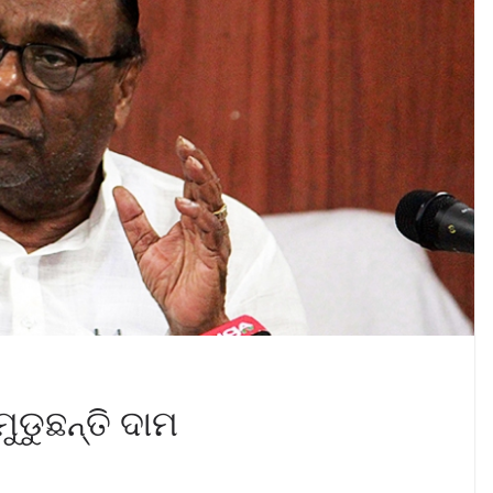
ଡୁଛନ୍ତି ଦାମ