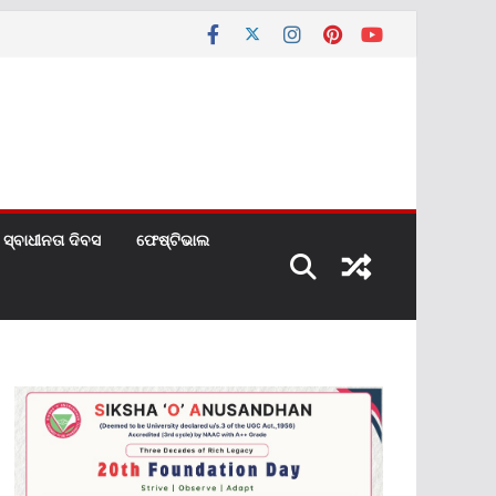
ସ୍ବାଧୀନତା ଦିବସ
ଫେଷ୍ଟିଭାଲ