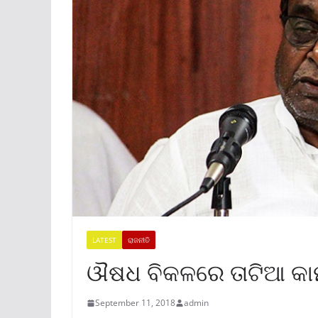
LATEST
ରାଜନୀତି
ଔଷଧ ବିକଳରେ ତାଟିଆ କାମୁ
September 11, 2018
admin