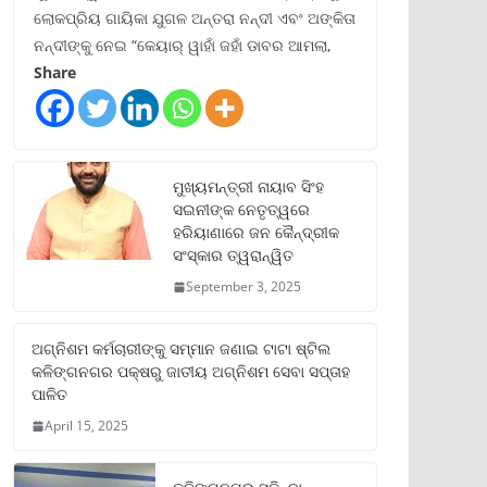
ଲୋକପ୍ରିୟ ଗାୟିକା ଯୁଗଳ ଅନ୍ତରା ନନ୍ଦୀ ଏବଂ ଅଙ୍କିତା
ନନ୍ଦୀଙ୍କୁ ନେଇ “କେୟାର୍ ୱାହାଁ ଜହାଁ ଡାବର ଆମଲା,
Share
ମୁଖ୍ୟମନ୍ତ୍ରୀ ନାୟାବ ସିଂହ
ସଇନୀଙ୍କ ନେତୃତ୍ୱରେ
ହରିୟାଣାରେ ଜନ କୈନ୍ଦ୍ରୀକ
ସଂସ୍କାର ତ୍ୱରାନ୍ୱିତ
September 3, 2025
ଅଗ୍ନିଶମ କର୍ମଚାରୀଙ୍କୁ ସମ୍ମାନ ଜଣାଇ ଟାଟା ଷ୍ଟିଲ
କଳିଙ୍ଗନଗର ପକ୍ଷରୁ ଜାତୀୟ ଅଗ୍ନିଶମ ସେବା ସପ୍ତାହ
ପାଳିତ
April 15, 2025