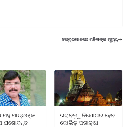
ବଜ୍ର୍ରପାତରେ ମହିଳାଙ୍କ ମୃତ୍ୟୁ
ଥ ମହାପାତ୍ରଙ୍କ
ଗରାବଡ଼ୁ ନିଯୋଗର ହେବ
ୁଅ ଯଶୋବନ୍ତ
କୋଭିଡ଼ ପରୀକ୍ଷା