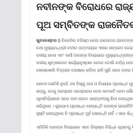
ନବୀନଙ୍କ ବିରୋଧରେ ରାଜ୍ୟ
ପୂଅ ସମ୍ବିତଙ୍କ ରାଜନୈତକ
ଭୁବନେଶ୍ବର ()
ବିଜେଡିର ବରିଷ୍ଠ ନେତା ଦାମୋଦର ରାଉତଙ୍କ ବ
ତଥା ମୁଖ୍ୟମନ୍ତ୍ରୀ ନବୀନ ପଟ୍ଟନାୟକ ଏହାର ସଙ୍କେତ ଦେଇସ
ଦଳୀୟ ନେତା ଏବଂ କର୍ମୀ ଦାମଙ୍କ ବିରୋଧରେ ମୁଖ୍ୟମନ୍ତ୍ରୀଙ
ଦଳୀୟ ଶୃଙ୍ଖଳାଗତ କାର୍ଯ୍ୟାନୁଷ୍ଠାନ ନେବେ ବୋଲି ଚର୍ଚ୍ଚା ହେଉଛି 
ଖୋଲାଖୋଲି ବିଦ୍ରୋହ ଘୋଷଣା କରିବା ଭଳି ପୁଣି ଥରେ ଦଳର କ
କେବଳ ସେତିକି ନୁହେଁ, ସେ ବିଷ୍ଣୁ ଦାସ ଓ ବିଧାୟକ ପ୍ରଶାନ୍ତ 
ଶତ୍ରୁ, ତେଣୁ ପରସ୍ପର ପରସ୍ପରର ଚେର କଟାକଟି ହେବା କୌଣସି ନୂ
ପୂନଃନିର୍ଦ୍ଧାରଣ ପରେ ଦାମ ରାଉତ ପାରାଦ୍ବୀପକୁ ଛିଡା ହୋଇଥିଲେ
କରିଥିଲେ । କୁହାଯାଏ ପ୍ରଶାନ୍ତ ହେଉଛନ୍ତି ଦାମଙ୍କ ରାଜନୈତି
ସୃଷ୍ଟି ହୋଇଥିଲେ ବି ପ୍ରଶାନ୍ତ ମୁହଁ ଖୋଲନ୍ତି ନାହିଁ । ଏବେ କି
ଏମିତିକି ଦାମଙ୍କ ବିରୋଧରେ ଏବେ ଜିଲ୍ଲାର ବିଭିନ୍ନ ସ୍ଥାନରୁ