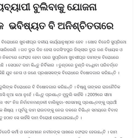
ବ୍ୟାପୀ ବୁଲିବାକୁ ଯୋଜନା
 ଭବିଷ୍ୟତ ବି ଅନିଶ୍ଚିତତାରେ
ିରୋଧରେ ଖୁବଶୀଘ୍ର ଦଳୀୟ କାର୍ଯ୍ୟାନୁଷ୍ଠାନ ହେବ । ଖୋଦ ବିଜେଡି ସୁପ୍ରିମୋ
ାରିଲେଣି । ଗତ ଦୁଇ ଦିନ ହେଲା ଜଗସିଂହପୁର ଜିଲ୍ଲାର ଦୁଇ ଜଣ ବିଧାୟକ ଓ
୍କ ନିକଟରେ ଫେରାଦ ହେବା ପରେ ସୁପ୍ରିମୋ ଖୁବଶୀଘ୍ର ଦାମଙ୍କ ବିରୋଧରେ
। ସେପଟେ ଦାମ କିନ୍ତୁ ନିର୍ବିକାର । ତୁଣ୍ଡରେ ତୁଣ୍ଡି ବାନ୍ଧିବା ପରିବର୍ତ୍ତେ
ିଛି ଯୁବ ନେତା ଓ ଜଣେ ପ୍ରଶାସକଙ୍କ ବିରୋଧରେ ବିଷୋଦଗାର କରିଛନ୍ତି ।
ମୁଦୁଲିଙ୍କ ବିରୋଧରେ ବି ବିଷୋଦଗାର କରିଛନ୍ତି । ବିଷ୍ଣୁ ତାଙ୍କର ରାଜନୈତିକ
ଆ କଥା ନୁହେଁ । କିନ୍ତୁ ପ୍ରଶାନ୍ତ ମୁଦୁଲି କାହିଁକି । 2009ରେ ସୀମା
 ଏବଂ ନିଜ ନିର୍ବାଚନମଣ୍ଡଳୀ ବାଲିକୁଦା-ଏରସମାରୁ ପ୍ରଶାନ୍ତଙ୍କୁ ପ୍ରାର୍ଥୀ
କ ଶିଷ୍ୟ । ପୂର୍ବରୁ ଦାମ ରାଉତଙ୍କୁ ନେଇ ଦଳରେ ବିଭିନ୍ନ ସମୟରେ ବିବାଦ
ନ୍ତୁ ହଠାତ ସେ କାହିଁକି ଦାମ ବିରୋଧୀ ହୋଇଯାଇଛନ୍ତି ।
 ବିଜେଡି କର୍ମୀ ଓ ନେତାମାନେ ନବୀନଙ୍କ ପାଖରେ ଫେରାଦ ହେଉଛନ୍ତି । ଦାମ