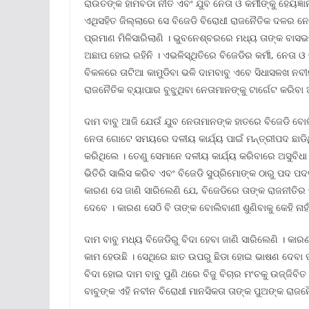
ରାଉତଙ୍କ ହାମବଡା ନୀତି ଏବଂ ଯୁବ ନେତା ଓ କର୍ମୀଙ୍କୁ ହେୟଜ୍ଞା
ଏଥିସହିତ ଜିଲ୍ଲାରେ ସେ ବିଜେଡି ବିରୋଧୀ ରାଜନୈତିକ ଦଳର ନେ
ପ୍ରମାଣ ମିଳିସାରିଲାଣି । ଭୁବନେଶ୍ବରରେ ମଧ୍ୟ ତାଙ୍କ ବାସ
ଅଛାପ ହୋଇ ରହିନି । ଏଭଳିସ୍ଥିତିରେ ବିଜେଡିର କର୍ମୀ, ନେତା
ବିକଳରେ ତାଟିଆ କାମୁଡିବା ଭଳି ଦାମବାବୁ ଏବେ ସିଧାସଳଖ ନ
ରାଜନୈତିକ ବ୍ୟାପାର ବୁଝୁଥିବା ନେତାମାନଙ୍କୁ ଟାର୍ଗେଟ କରିବ
ଦାମ ବାବୁ ଆଜି ଯେଉଁ ଯୁବ ନେତାମାନଙ୍କ ହାତରେ ବିଜେଡି ବୋଲି
ନେତା ଗୋଟେ ସମୟରେ ଦଳୀୟ କାର୍ଯ୍ୟ ପାଇଁ ମନ୍ତ୍ରୀପଦ ଛାଡି
କରିଥିଲେ । ତେଣୁ ସେମାନେ ଦଳୀୟ କାର୍ଯ୍ୟ କରିବାରେ ଅସୁବିଧା
ଭିତିରି ସାଲିସ କରିବ ଏବଂ ବିଜେଡି ସୁପ୍ରିମୋଙ୍କ ଠାରୁ ପଦ 
କାରଣ ସେ ଜାଣି ସାରିଲେଣି ଯେ, ବିଜେଡିରେ ତାଙ୍କ ରାଜନୀତିର 
ଦେବେ । କାରଣ ସେଠି ବି ତାଙ୍କ ବୋଲିବାଣୀ ଶୁଣିବାକୁ କେହି ନାହାଁ
ଦାମ ବାବୁ ମଧ୍ୟ ବିଜେଡିରୁ ବିଦା ହେବା ଜାଣି ସାରିଲେଣି । କ
କାମ ହେଉଛି । ସେଥିରେ ଛାତ ଉପରୁ ଛିଡା ହୋଇ ଭାଷଣ ଦେବା ପା
ବିଦା ହୋଇ ଦାମ ବାବୁ ପୁଣି ଥରେ ବିଜୁ ବିଚାର ମଂଚକୁ ଉଜ୍ଜିବିତ
ବାବୁଙ୍କ ଏହି ନବୀନ ବିରୋଧୀ ମାନସିକତା ତାଙ୍କ ପୁଅଙ୍କ ରାଜ