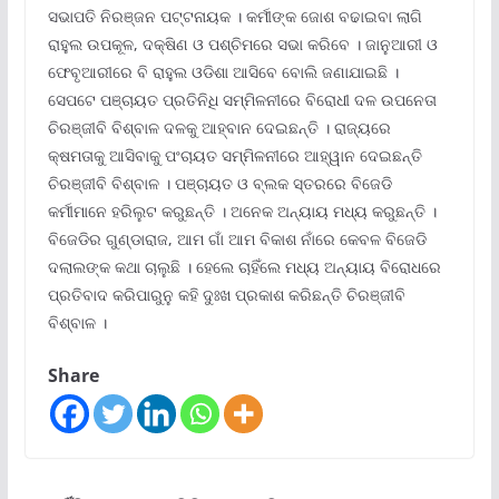
ସଭାପତି ନିରଞ୍ଜନ ପଟ୍ଟନାୟକ । କର୍ମୀଙ୍କ ଜୋଶ ବଢାଇବା ଲାଗି
ରାହୁଲ ଉପକୂଳ, ଦକ୍ଷିଣ ଓ ପଶ୍ଚିମରେ ସଭା କରିବେ । ଜାନୁଆରୀ ଓ
ଫେବୃଆରୀରେ ବି ରାହୁଲ ଓଡିଶା ଆସିବେ ବୋଲି ଜଣାଯାଇଛି ।
ସେପଟେ ପଞ୍ଚାୟତ ପ୍ରତିନିଧି ସମ୍ମିଳନୀରେ ବିରୋଧୀ ଦଳ ଉପନେତା
ଚିରଞ୍ଜୀବି ବିଶ୍ବାଳ ଦଳକୁ ଆହ୍ବାନ ଦେଇଛନ୍ତି । ରାଜ୍ୟରେ
କ୍ଷମତାକୁ ଆସିବାକୁ ପଂଚାୟତ ସମ୍ମିଳନୀରେ ଆହ୍ୱାନ ଦେଇଛନ୍ତି
ଚିରଞ୍ଜୀବି ବିଶ୍ବାଳ । ପଞ୍ଚାୟତ ଓ ବ୍ଲକ ସ୍ତରରେ ବିଜେଡି
କର୍ମୀମାନେ ହରିଲୁଟ କରୁଛନ୍ତି । ଅନେକ ଅନ୍ୟାୟ ମଧ୍ୟ କରୁଛନ୍ତି ।
ବିଜେଡିର ଗୁଣ୍ଡାରାଜ, ଆମ ଗାଁ ଆମ ବିକାଶ ନାଁରେ କେବଳ ବିଜେଡି
ଦଲାଲଙ୍କ କଥା ଚାଲୁଛି । ହେଲେ ଚାହିଁଲେ ମଧ୍ୟ ଅନ୍ୟାୟ ବିରୋଧରେ
ପ୍ରତିବାଦ କରିପାରୁନୁ କହି ଦୁଃଖ ପ୍ରକାଶ କରିଛନ୍ତି ଚିରଞ୍ଜୀବି
ବିଶ୍ବାଳ ।
Share