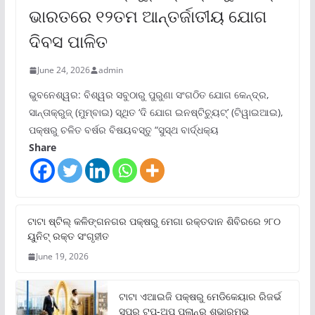
ଭାରତରେ ୧୨ତମ ଆନ୍ତର୍ଜାତୀୟ ଯୋଗ
ଦିବସ ପାଳିତ
June 24, 2026
admin
ଭୁବନେଶ୍ୱର: ବିଶ୍ୱର ସବୁଠାରୁ ପୁରୁଣା ସଂଗଠିତ ଯୋଗ କେନ୍ଦ୍ର,
ସାନ୍ତାକ୍ରୁଜ୍ (ମୁମ୍ବାଇ) ସ୍ଥିତ ‘ଦି ଯୋଗ ଇନଷ୍ଟିଚ୍ୟୁଟ୍‌’ (ଟିୱାଇଆଇ),
ପକ୍ଷରୁ ଚଳିତ ବର୍ଷର ବିଷୟବସ୍ତୁ “ସୁସ୍ଥ ବାର୍ଦ୍ଧକ୍ୟ
Share
ଟାଟା ଷ୍ଟିଲ୍‌ କଳିଙ୍ଗନଗର ପକ୍ଷରୁ ମେଗା ରକ୍ତଦାନ ଶିବିରରେ ୨୮୦
ୟୁନିଟ୍‌ ରକ୍ତ ସଂଗୃହୀତ
June 19, 2026
ଟାଟା ଏଆଇଜି ପକ୍ଷରୁ ମେଡିକେୟାର ରିଜର୍ଭ
ସୁପର ଟପ୍‌-ଅପ୍ ପ୍ଲାନ୍‌ର ଶୁଭାରମ୍ଭ