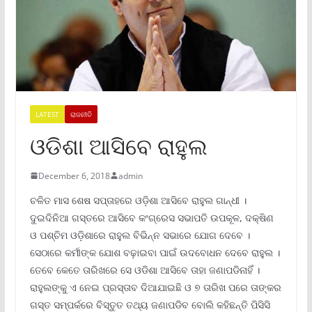
LATEST
ରାଜନୀତି
ଓଡିଶା ଆସିବେ ରାହୁଲ
December 6, 2018
admin
ଚଳିତ ମାସ ଶେଷ ସପ୍ତାହରେ ଓଡ଼ିଶା ଆସିବେ ରାହୁଲ ଗାନ୍ଧୀ ।
ଦୁଇଦିନିଆ ଗସ୍ତରେ ଆସିବେ କଂଗ୍ରେସ ସଭାପତି ଉପକୂଳ, ଦକ୍ଷିଣ
ଓ ପଶ୍ଚିମ ଓଡ଼ିଶାରେ ରାହୁଲ ବିଭିନ୍ନ ସଭାରେ ଯୋଗ ଦେବେ ।
ସେଠାରେ କର୍ମୀଙ୍କ ଯୋଶ ବଢ଼ାଇବା ପାଇଁ ଉଦବୋଧନ ଦେବେ ରାହୁଲ ।
ତେବେ କେତେ ତାରିଖରେ ସେ ଓଡିଶା ଆସିବେ ତାହା ଜଣାପଡିନାହିଁ ।
ରାହୁଲଙ୍କୁ ଏ ନେଇ ପ୍ରସ୍ତାବ ଦିଆଯାଇଛି ଓ ୭ ତାରିଖ ପରେ ତାଙ୍କର
ଗସ୍ତ ସମ୍ପର୍କରେ ବିସ୍ତୁତ ତଥ୍ୟ ଜଣାପଡିବ ବୋଲି କହିଛନ୍ତି ପିସିସି