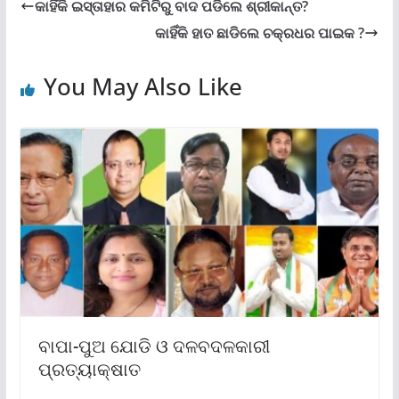
କାହିଁକି ଇସ୍ତାହାର କମିଟିରୁ ବାଦ ପଡିଲେ ଶ୍ରୀକାନ୍ତ?
କାହିଁକି ହାତ ଛାଡିଲେ ଚକ୍ରଧର ପାଇକ ?
You May Also Like
ବାପା-ପୁଅ ଯୋଡି ଓ ଦଳବଦଳକାରୀ
ପ୍ରତ୍ୟାକ୍ଷାତ