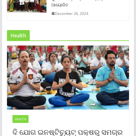
ଆୟୋଜିତ
December 26, 2024
Health
HEALTH
ଦି ଯୋଗ ଇନଷ୍ଟିଚ୍ୟୁଟ୍ ପକ୍ଷରୁ ସମଗ୍ର