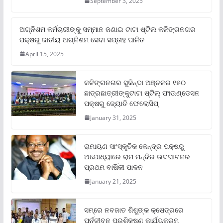
September 3, 2025
ଅଗ୍ନିଶମ କର୍ମଚାରୀଙ୍କୁ ସମ୍ମାନ ଜଣାଇ ଟାଟା ଷ୍ଟିଲ କଳିଙ୍ଗନଗର
ପକ୍ଷରୁ ଜାତୀୟ ଅଗ୍ନିଶମ ସେବା ସପ୍ତାହ ପାଳିତ
April 15, 2025
କଳିଙ୍ଗନଗର ସୁକିନ୍ଦା ଅଞ୍ଚଳର ୧୫୦
ଛାତ୍ରଛାତ୍ରୀଙ୍କୁଟାଟା ଷ୍ଟିଲ୍ ଫାଉଣ୍ଡେସନ
ପକ୍ଷରୁ ଜ୍ୟୋତି ଫେଲୋସିପ୍‌
January 31, 2025
ରାମାୟଣ ସାଂସ୍କୃତିକ କେନ୍ଦ୍ର ପକ୍ଷରୁ
ଅଯୋଧ୍ୟାରେ ରାମ ମନ୍ଦିର ଉଦଘାଟନର
ପ୍ରଥମ ବାର୍ଷିକୀ ପାଳନ
January 21, 2025
ସମ୍‌ରେ ନବଜାତ ଶିଶୁଙ୍କ କ୍ଷେତ୍ରରେ
ପୁର୍ନଜୀବନ ପ୍ରଶିକ୍ଷଣ କାର୍ଯ୍ୟକ୍ରମ