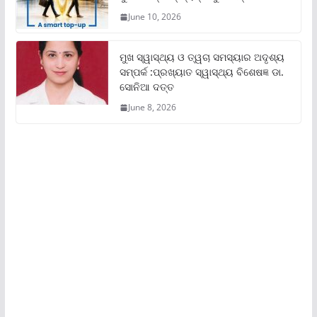
June 10, 2026
ମୁଖ ସ୍ୱାସ୍ଥ୍ୟ ଓ ତ୍ୱଚା ସମସ୍ୟାର ଅଦୃଶ୍ୟ
ସମ୍ପର୍କ :ପ୍ରଖ୍ୟାତ ସ୍ୱାସ୍ଥ୍ୟ ବିଶେଷଜ୍ଞ ଡା.
ସୋନିଆ ଦତ୍ତ
June 8, 2026