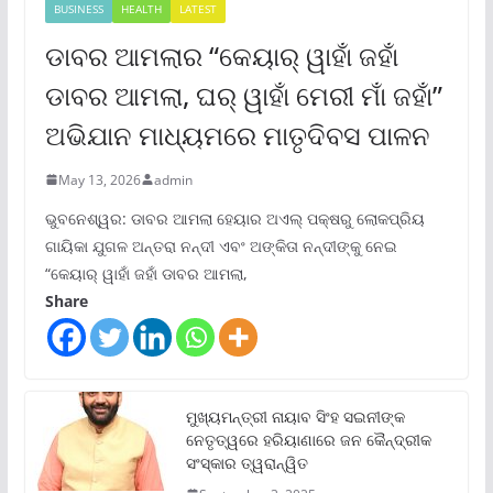
BUSINESS
HEALTH
LATEST
ଡାବର ଆମଲାର “କେୟାର୍ ୱାହାଁ ଜହାଁ
ଡାବର ଆମଲା, ଘର୍ ୱାହାଁ ମେରୀ ମାଁ ଜହାଁ”
ଅଭିଯାନ ମାଧ୍ୟମରେ ମାତୃଦିବସ ପାଳନ
May 13, 2026
admin
ଭୁବନେଶ୍ୱର: ଡାବର ଆମଲା ହେୟାର ଅଏଲ୍ ପକ୍ଷରୁ ଲୋକପ୍ରିୟ
ଗାୟିକା ଯୁଗଳ ଅନ୍ତରା ନନ୍ଦୀ ଏବଂ ଅଙ୍କିତା ନନ୍ଦୀଙ୍କୁ ନେଇ
“କେୟାର୍ ୱାହାଁ ଜହାଁ ଡାବର ଆମଲା,
Share
ମୁଖ୍ୟମନ୍ତ୍ରୀ ନାୟାବ ସିଂହ ସଇନୀଙ୍କ
ନେତୃତ୍ୱରେ ହରିୟାଣାରେ ଜନ କୈନ୍ଦ୍ରୀକ
ସଂସ୍କାର ତ୍ୱରାନ୍ୱିତ