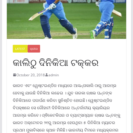
LATEST
କ୍ରୀଡା
କାଲିଠୁ ଦିନିକିଆ ଟକ୍କର
October 20, 2018
admin
ଭାରତ ଏବଂ ୱେଷ୍ଟଇଣ୍ଡିଜ ମଧ୍ୟରେ ଆସନ୍ତାକାଲି ଠାରୁ ଆରମ୍ଭ
ହେବାକୁ ଯାଉଛି ଦିନିକିଆ ଲଢେଇ । ଯୁବ ତାରକା ଋଷଭ ପନ୍ତଙ୍କ
ଦିନିକିଆରେ ପଦାର୍ପଣ କରିବା ସୁନିଶ୍ଚିତ ହୋଇଛି। ୱେଷ୍ଟଇଣ୍ଡିଜ
ବିପକ୍ଷରେ ସେ ଗୌହାଟୀ ଦିନିକିଆରେ ଅନ୍ତର୍ଜାତୀୟ କ୍ୟାରିୟର
ଆରମ୍ଭ କରିବେ। ଓ୍ଵିକେଟକିପର ଓ ବ୍ୟାଟ୍ସମ୍ୟାନ ଋଷଭ ପନ୍ତଙ୍କୁ
ଭାରତ ଅକ୍ଟୋବର ୨୧ରୁ ଆରମ୍ଭ ହେଉଥିବା ୫ ଦିନିକିଆ ମ୍ୟାଚର
ପ୍ରଥମ ମୁକାବିଲାରେ ସ୍ଥାନ ମିଳିଛି। ଭାରତୀୟ ଟିମରେ ମଧ୍ୟକ୍ରମର