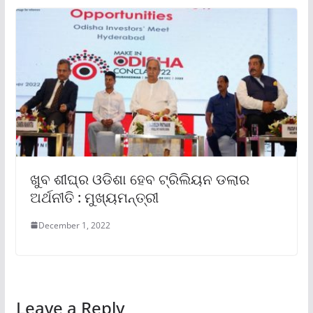
ଖୁବ ଶୀଘ୍ର ଓଡିଶା ହେବ ଟ୍ରିଲିୟନ ଡଲାର
ଅର୍ଥନୀତି : ମୁଖ୍ୟମନ୍ତ୍ରୀ
December 1, 2022
Leave a Reply