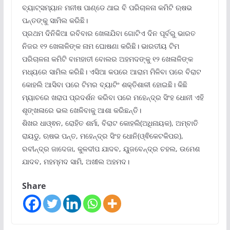
ବ୍ୟାଟ୍ସମ୍ୟାନ ମନୀଷ ପାଣ୍ଡେ ଥାଇ ବି ପରିଚାଳନା କମିଟି ଋଷଭ
ପନ୍ତଙ୍କୁ ସାମିଲ କରିଛି।
ପ୍ରଥମ ଦିନିକିଆ ରବିବାର ଖେଳାଯିବା ଗୋଟିଏ ଦିନ ପୂର୍ବରୁ ଭାରତ
ନିଜର ୧୨ ଖେଳାଳିଙ୍କ ନାମ ଘୋଷଣା କରିଛି। ଭାରତୀୟ ଟିମ
ପରିଚାଳନା କମିଟି ବାମହାତୀ ବୋଲର ଅହମଦଙ୍କୁ ୧୨ ଖେଳାଳିଙ୍କ
ମଧ୍ୟରେ ସାମିଲ କରିଛି। ଏସିଆ କପରେ ଆରାମ ମିଳିବା ପରେ ବିରାଟ
କୋହଲି ଆସିବା ପରେ ଟିମର ବ୍ୟାଟିଂ ଶକ୍ତିଶାଳୀ ହୋଇଛି। କିଛି
ମ୍ୟାଚରେ ଖରାପ ପ୍ରଦର୍ଶନ କରିବା ପରେ ମହେନ୍ଦ୍ର ସିଂହ ଧୋନୀ ଏହି
ଶୃଙ୍ଖଳାରେ ଭଲ ଖେଳିବାକୁ ଆଶା କରିଛନ୍ତି।
ଶିଖର ଧାଓ୍ଵନ, ରୋହିତ ଶର୍ମା, ବିରାଟ କୋହଲି(ଅଧିନାୟକ), ଅମ୍ବାତି
ରାୟଡୁ, ଋଷଭ ପନ୍ତ, ମହେନ୍ଦ୍ର ସିଂହ ଧୋନି(ଓ୍ଵିକେଟକିପର),
ରବୀନ୍ଦ୍ର ଜାଦେଜା, କୁଳଦୀପ ଯାଦବ, ୟୁଜବେନ୍ଦ୍ର ଚହଲ, ଉମେଶ
ଯାଦବ, ମହମ୍ମଦ ସାମି, ଅଖୀଲ ଅହମଦ।
Share