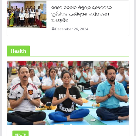
ସମ୍‌ରେ ନବଜାତ ଶିଶୁଙ୍କ କ୍ଷେତ୍ରରେ
ପୁର୍ନଜୀବନ ପ୍ରଶିକ୍ଷଣ କାର୍ଯ୍ୟକ୍ରମ
ଆୟୋଜିତ
December 26, 2024
Health
HEALTH