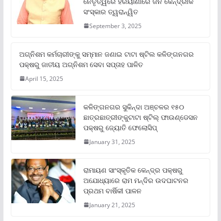
ନେତୃତ୍ୱରେ ହରିୟାଣାରେ ଜନ କୈନ୍ଦ୍ରୀକ
ସଂସ୍କାର ତ୍ୱରାନ୍ୱିତ
September 3, 2025
ଅଗ୍ନିଶମ କର୍ମଚାରୀଙ୍କୁ ସମ୍ମାନ ଜଣାଇ ଟାଟା ଷ୍ଟିଲ କଳିଙ୍ଗନଗର
ପକ୍ଷରୁ ଜାତୀୟ ଅଗ୍ନିଶମ ସେବା ସପ୍ତାହ ପାଳିତ
April 15, 2025
କଳିଙ୍ଗନଗର ସୁକିନ୍ଦା ଅଞ୍ଚଳର ୧୫୦
ଛାତ୍ରଛାତ୍ରୀଙ୍କୁଟାଟା ଷ୍ଟିଲ୍ ଫାଉଣ୍ଡେସନ
ପକ୍ଷରୁ ଜ୍ୟୋତି ଫେଲୋସିପ୍‌
January 31, 2025
ରାମାୟଣ ସାଂସ୍କୃତିକ କେନ୍ଦ୍ର ପକ୍ଷରୁ
ଅଯୋଧ୍ୟାରେ ରାମ ମନ୍ଦିର ଉଦଘାଟନର
ପ୍ରଥମ ବାର୍ଷିକୀ ପାଳନ
January 21, 2025