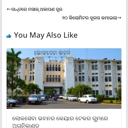
ଦାନ୍ତରେ ମସାଜ୍ ଥକାପଣ ଦୂର
୨୦ କିଲୋମିଟର ଦୂରତା କମାଇଲା
You May Also Like
ଲୋକସେବା ଭବନର କେୟାର ଟେକର ରୁମରେ
ଅଗ୍ନିକାଣ୍ଡ