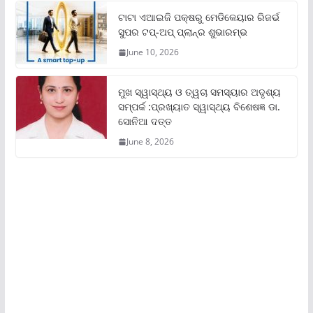
ଟାଟା ଏଆଇଜି ପକ୍ଷରୁ ମେଡିକେୟାର ରିଜର୍ଭ
ସୁପର ଟପ୍‌-ଅପ୍ ପ୍ଲାନ୍‌ର ଶୁଭାରମ୍ଭ
June 10, 2026
ମୁଖ ସ୍ୱାସ୍ଥ୍ୟ ଓ ତ୍ୱଚା ସମସ୍ୟାର ଅଦୃଶ୍ୟ
ସମ୍ପର୍କ :ପ୍ରଖ୍ୟାତ ସ୍ୱାସ୍ଥ୍ୟ ବିଶେଷଜ୍ଞ ଡା.
ସୋନିଆ ଦତ୍ତ
June 8, 2026