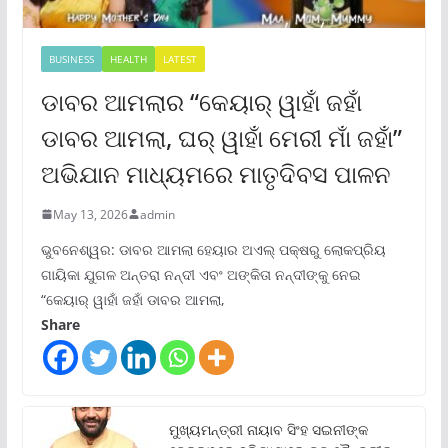
BUSINESS
HEALTH
LATEST
ଡାବର ଆମଲାର “କେୟାର୍ ୱାହାଁ ଜହାଁ
ଡାବର ଆମଲା, ଘର୍ ୱାହାଁ ମେରୀ ମାଁ ଜହାଁ”
ଅଭିଯାନ ମାଧ୍ୟମରେ ମାତୃଦିବସ ପାଳନ
May 13, 2026
admin
ଭୁବନେଶ୍ୱର: ଡାବର ଆମଲା ହେୟାର ଅଏଲ୍ ପକ୍ଷରୁ ଲୋକପ୍ରିୟ
ଗାୟିକା ଯୁଗଳ ଅନ୍ତରା ନନ୍ଦୀ ଏବଂ ଅଙ୍କିତା ନନ୍ଦୀଙ୍କୁ ନେଇ
“କେୟାର୍ ୱାହାଁ ଜହାଁ ଡାବର ଆମଲା,
Share
ମୁଖ୍ୟମନ୍ତ୍ରୀ ନାୟାବ ସିଂହ ସଇନୀଙ୍କ