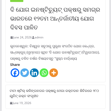
ଦି ଯୋଗ ଇନଷ୍ଟିଚ୍ୟୁଟ୍ ପକ୍ଷରୁ ସମଗ୍ର
ଭାରତରେ ୧୨ତମ ଆନ୍ତର୍ଜାତୀୟ ଯୋଗ
ଦିବସ ପାଳିତ
June 24, 2026
admin
ଭୁବନେଶ୍ୱର: ବିଶ୍ୱର ସବୁଠାରୁ ପୁରୁଣା ସଂଗଠିତ ଯୋଗ କେନ୍ଦ୍ର,
ସାନ୍ତାକ୍ରୁଜ୍ (ମୁମ୍ବାଇ) ସ୍ଥିତ ‘ଦି ଯୋଗ ଇନଷ୍ଟିଚ୍ୟୁଟ୍‌’ (ଟିୱାଇଆଇ),
ପକ୍ଷରୁ ଚଳିତ ବର୍ଷର ବିଷୟବସ୍ତୁ “ସୁସ୍ଥ ବାର୍ଦ୍ଧକ୍ୟ
Share
ଟାଟା ଷ୍ଟିଲ୍‌ କଳିଙ୍ଗନଗର ପକ୍ଷରୁ ମେଗା ରକ୍ତଦାନ ଶିବିରରେ ୨୮୦
ୟୁନିଟ୍‌ ରକ୍ତ ସଂଗୃହୀତ
June 19, 2026