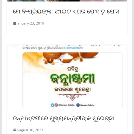
ମୋଦି-ପ୍ରିୟଙ୍କା ଫାଇଟ ଏଥର ଫେସ ଟୁ ଫେସ
January 23, 2019
ଜନ୍ମାଷ୍ଟମୀରେ ମୁଖ୍ୟମନ୍ତ୍ରୀଙ୍କ ଶୁଭେଚ୍ଛା
August 30, 2021