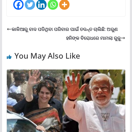
କାଳିଆରୁ ବାଦ ପଡିଥିବା ପରିବାର ପାଇଁ ତଦନ୍ତ ଚାଲିଛି: ଅରୁଣ
ହନିଙ୍କ ବିରୋଧରେ ମାମଲା ରୁଜୁ
You May Also Like