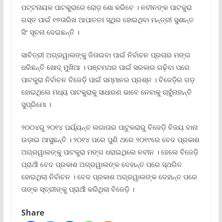
ପଟ୍ଟନାୟକ ପାଟକୁରାରେ ରୋଡ଼ ଶୋ କରିବେ । ନବୀନଙ୍କ ପାଟକୁରା
ଗସ୍ତ ପାଇଁ ୧୭ତାରିଖ ଆପାତତଃ ସ୍ଥିର ହୋଇଥିବା ମନ୍ତ୍ରୀ ସୁଶାନ୍ତ
ସିଂ ସୂଚନା ଦେଇଛନ୍ତି ।
ସାବିତ୍ରୀ ଅଗ୍ରୱାଲଙ୍କୁ ଜିତାଇବା ପାଇଁ ନିର୍ବାଚନ ପ୍ରଚାର ମଙ୍ଗ
ଧରିଛନ୍ତି ଖୋଦ୍ ମୁଖିଆ । ପଞ୍ଚମଥର ପାଇଁ ସରକାର ଗଢ଼ିବା ପରେ
ପାଟକୁରା ନିର୍ବାଚନ ବିଜେଡ଼ି ପାଇଁ ସମ୍ମାନର ପ୍ରଶ୍ନ । ବିଜେଡ଼ିର ଗଡ଼
ହୋଇଥିଲେ ମଧ୍ୟ ପାଟକୁରାକୁ ସାଧାରଣ ଭାବେ ନେବାକୁ ଚାହୁଁନାହାନ୍ତି
ସୁପ୍ରିମୋ ।
୨୦୦୪ରୁ ୨୦୧୪ ପର୍ୟ୍ୟନ୍ତ ଲଗାତାର ପାଟୁକରାରୁ ବିଜେଡ଼ି ବିଜୟ ବାନା
ଉଡ଼ାଇ ଆସୁଛନ୍ତି । ୨୦୧୪ ପରେ ପୁଣି ଥରେ ୨୦୧୯ରେ ବେଦ ପ୍ରକାଶ
ଅଗ୍ରୱାଲଙ୍କୁ ପାଟକୁରା ମଙ୍ଗ ଧରାଇଥିଲେ ନବୀନ । ହେଲେ ବିଜେଡ଼ି
ପ୍ରାର୍ଥୀ ବେଦ ପ୍ରକାଶ ଅଗ୍ରୱାଲଙ୍କ ଦେହାନ୍ତ ପରେ ସ୍ଥଗିତ
ହୋଇଥିଲା ନିର୍ବାଚନ । ବେଦ ପ୍ରକାଶ ଅଗ୍ରୱାଲଙ୍କ ଦେହାନ୍ତ ପରେ
ତାଙ୍କ ସ୍ତ୍ରୀଙ୍କୁ ପ୍ରାର୍ଥୀ କରିଥିଲା ବିଜେଡ଼ି ।
Share