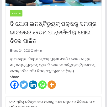
HEALTH
ଦି ଯୋଗ ଇନଷ୍ଟିଚ୍ୟୁଟ୍ ପକ୍ଷରୁ ସମଗ୍ର
ଭାରତରେ ୧୨ତମ ଆନ୍ତର୍ଜାତୀୟ ଯୋଗ
ଦିବସ ପାଳିତ
June 24, 2026
admin
ଭୁବନେଶ୍ୱର: ବିଶ୍ୱର ସବୁଠାରୁ ପୁରୁଣା ସଂଗଠିତ ଯୋଗ କେନ୍ଦ୍ର,
ସାନ୍ତାକ୍ରୁଜ୍ (ମୁମ୍ବାଇ) ସ୍ଥିତ ‘ଦି ଯୋଗ ଇନଷ୍ଟିଚ୍ୟୁଟ୍‌’ (ଟିୱାଇଆଇ),
ପକ୍ଷରୁ ଚଳିତ ବର୍ଷର ବିଷୟବସ୍ତୁ “ସୁସ୍ଥ ବାର୍ଦ୍ଧକ୍ୟ
Share
ଟାଟା ଷ୍ଟିଲ୍‌ କଳିଙ୍ଗନଗର ପକ୍ଷରୁ ମେଗା ରକ୍ତଦାନ ଶିବିରରେ ୨୮୦
ୟୁନିଟ୍‌ ରକ୍ତ ସଂଗୃହୀତ