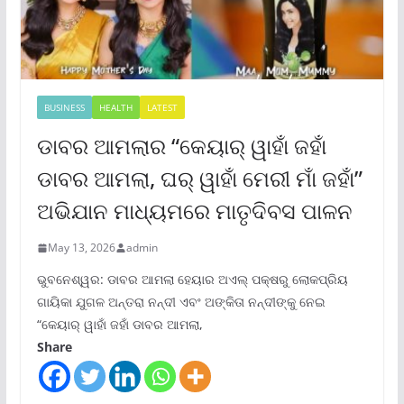
BUSINESS
HEALTH
LATEST
ଡାବର ଆମଲାର “କେୟାର୍ ୱାହାଁ ଜହାଁ
ଡାବର ଆମଲା, ଘର୍ ୱାହାଁ ମେରୀ ମାଁ ଜହାଁ”
ଅଭିଯାନ ମାଧ୍ୟମରେ ମାତୃଦିବସ ପାଳନ
May 13, 2026
admin
ଭୁବନେଶ୍ୱର: ଡାବର ଆମଲା ହେୟାର ଅଏଲ୍ ପକ୍ଷରୁ ଲୋକପ୍ରିୟ
ଗାୟିକା ଯୁଗଳ ଅନ୍ତରା ନନ୍ଦୀ ଏବଂ ଅଙ୍କିତା ନନ୍ଦୀଙ୍କୁ ନେଇ
“କେୟାର୍ ୱାହାଁ ଜହାଁ ଡାବର ଆମଲା,
Share