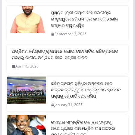
ମୁଖ୍ୟମନ୍ତ୍ରୀ ନାୟାବ ସିଂହ ସଇନୀଙ୍କ
ନେତୃତ୍ୱରେ ହରିୟାଣାରେ ଜନ କୈନ୍ଦ୍ରୀକ
ସଂସ୍କାର ତ୍ୱରାନ୍ୱିତ
September 3, 2025
ଅଗ୍ନିଶମ କର୍ମଚାରୀଙ୍କୁ ସମ୍ମାନ ଜଣାଇ ଟାଟା ଷ୍ଟିଲ କଳିଙ୍ଗନଗର
ପକ୍ଷରୁ ଜାତୀୟ ଅଗ୍ନିଶମ ସେବା ସପ୍ତାହ ପାଳିତ
April 15, 2025
କଳିଙ୍ଗନଗର ସୁକିନ୍ଦା ଅଞ୍ଚଳର ୧୫୦
ଛାତ୍ରଛାତ୍ରୀଙ୍କୁଟାଟା ଷ୍ଟିଲ୍ ଫାଉଣ୍ଡେସନ
ପକ୍ଷରୁ ଜ୍ୟୋତି ଫେଲୋସିପ୍‌
January 31, 2025
ରାମାୟଣ ସାଂସ୍କୃତିକ କେନ୍ଦ୍ର ପକ୍ଷରୁ
ଅଯୋଧ୍ୟାରେ ରାମ ମନ୍ଦିର ଉଦଘାଟନର
ପ୍ରଥମ ବାର୍ଷିକୀ ପାଳନ