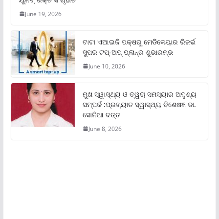
June 19, 2026
ଟାଟା ଏଆଇଜି ପକ୍ଷରୁ ମେଡିକେୟାର ରିଜର୍ଭ
ସୁପର ଟପ୍‌-ଅପ୍ ପ୍ଲାନ୍‌ର ଶୁଭାରମ୍ଭ
June 10, 2026
ମୁଖ ସ୍ୱାସ୍ଥ୍ୟ ଓ ତ୍ୱଚା ସମସ୍ୟାର ଅଦୃଶ୍ୟ
ସମ୍ପର୍କ :ପ୍ରଖ୍ୟାତ ସ୍ୱାସ୍ଥ୍ୟ ବିଶେଷଜ୍ଞ ଡା.
ସୋନିଆ ଦତ୍ତ
June 8, 2026