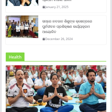
January 21, 2025
ସମ୍‌ରେ ନବଜାତ ଶିଶୁଙ୍କ କ୍ଷେତ୍ରରେ
ପୁର୍ନଜୀବନ ପ୍ରଶିକ୍ଷଣ କାର୍ଯ୍ୟକ୍ରମ
ଆୟୋଜିତ
December 26, 2024
Health