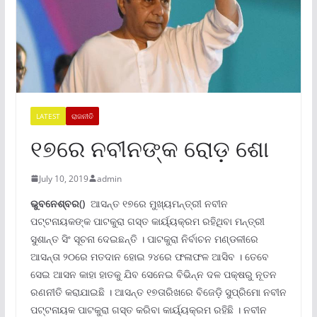
LATEST
ରାଜନୀତି
୧୭ରେ ନବୀନଙ୍କ ରୋଡ଼ ଶୋ
July 10, 2019
admin
ଭୁବନେଶ୍ବର()
ଆସନ୍ତ ୧୭ରେ ମୁଖ୍ୟମନ୍ତ୍ରୀ ନବୀନ
ପଟ୍ଟନାୟକଙ୍କ ପାଟକୁରା ଗସ୍ତ କାର୍ୟ୍ୟକ୍ରମ ରହିଥିବା ମନ୍ତ୍ରୀ
ସୁଶାନ୍ତ ସିଂ ସୂଚନା ଦେଇଛନ୍ତି । ପାଟକୁରା ନିର୍ବାଚନ ମଣ୍ଡଳୀରେ
ଆସନ୍ତା ୨୦ରେ ମତଦାନ ହୋଇ ୨୪ରେ ଫଳାଫଳ ଆସିବ । ତେବେ
ସେଇ ଆସନ କାହା ହାତକୁ ଯିବ ସେନେଇ ବିଭିନ୍ନ ଦଳ ପକ୍ଷରୁ ନୂତନ
ରଣନୀତି କରାଯାଇଛି । ଆସନ୍ତ ୧୭ତାରିଖରେ ବିଜେଡ଼ି ସୁପ୍ରିମୋ ନବୀନ
ପଟ୍ଟନାୟକ ପାଟକୁରା ଗସ୍ତ କରିବା କାର୍ୟ୍ୟକ୍ରମ ରହିଛି । ନବୀନ