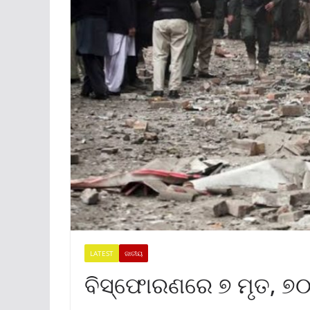
LATEST
ଜାତୀୟ
ବିସ୍ଫୋରଣରେ ୭ ମୃତ, ୭୦ର