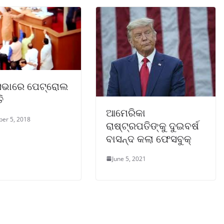
ସଭାରେ ପେଟ୍ରୋଲ
ି
ଆମେରିକା
er 5, 2018
ରାଷ୍ଟ୍ରପତିଙ୍କୁ ଦୁଇବର୍ଷ
ବାସନ୍ଦ କଲା ଫେସବୁକ୍‌
June 5, 2021