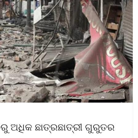
ୁ ଅଧିକ ଛାତ୍ରଛାତ୍ରୀ ଗୁରୁତର