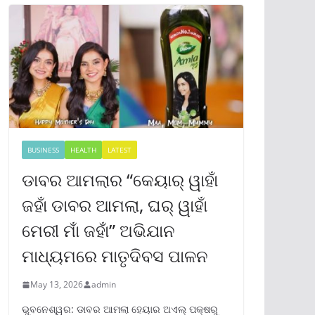
BUSINESS
HEALTH
LATEST
ଡାବର ଆମଲାର “କେୟାର୍ ୱାହାଁ
ଜହାଁ ଡାବର ଆମଲା, ଘର୍ ୱାହାଁ
ମେରୀ ମାଁ ଜହାଁ” ଅଭିଯାନ
ମାଧ୍ୟମରେ ମାତୃଦିବସ ପାଳନ
May 13, 2026
admin
ଭୁବନେଶ୍ୱର: ଡାବର ଆମଲା ହେୟାର ଅଏଲ୍ ପକ୍ଷରୁ