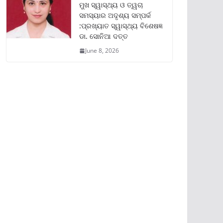
ମୁଖ ସ୍ୱାସ୍ଥ୍ୟ ଓ ତ୍ୱଚା
ସମସ୍ୟାର ଅଦୃଶ୍ୟ ସମ୍ପର୍କ
:ପ୍ରଖ୍ୟାତ ସ୍ୱାସ୍ଥ୍ୟ ବିଶେଷଜ୍ଞ
ଡା. ସୋନିଆ ଦତ୍ତ
June 8, 2026