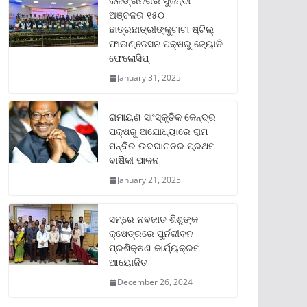
କଳିଙ୍ଗନଗର ସୁକିନ୍ଦା
ଅଞ୍ଚଳର ୧୫୦
ଛାତ୍ରଛାତ୍ରୀଙ୍କୁଟାଟା ଷ୍ଟିଲ୍
ଫାଉଣ୍ଡେସନ ପକ୍ଷରୁ ଜ୍ୟୋତି
ଫେଲୋସିପ୍‌
January 31, 2025
ରାମାୟଣ ସାଂସ୍କୃତିକ କେନ୍ଦ୍ର
ପକ୍ଷରୁ ଅଯୋଧ୍ୟାରେ ରାମ
ମନ୍ଦିର ଉଦଘାଟନର ପ୍ରଥମ
ବାର୍ଷିକୀ ପାଳନ
January 21, 2025
ସମ୍‌ରେ ନବଜାତ ଶିଶୁଙ୍କ
କ୍ଷେତ୍ରରେ ପୁର୍ନଜୀବନ
ପ୍ରଶିକ୍ଷଣ କାର୍ଯ୍ୟକ୍ରମ
ଆୟୋଜିତ
December 26, 2024