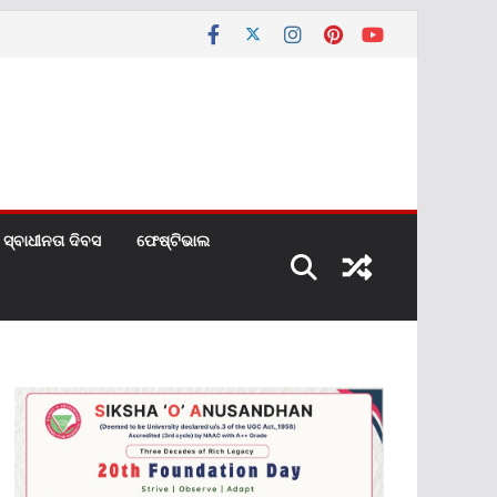
ସ୍ବାଧୀନତା ଦିବସ
ଫେଷ୍ଟିଭାଲ