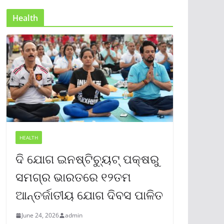
Health
HEALTH
ଦି ଯୋଗ ଇନଷ୍ଟିଚ୍ୟୁଟ୍ ପକ୍ଷରୁ
ସମଗ୍ର ଭାରତରେ ୧୨ତମ
ଆନ୍ତର୍ଜାତୀୟ ଯୋଗ ଦିବସ ପାଳିତ
June 24, 2026
admin