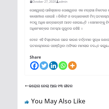
October 27, 2020
admin
ପେଶୱାର() ପାକିସ୍ତାନର ପେଶାୱରର ଏକ ମଦ୍ରାସା ନିକଟରେ 
କଲୋନୀରେ ହୋଇଛି । ରିଲିଫ ଓ ଉଦ୍ଧାରକାରୀ ଟିମ୍ ଘଟଣାସ୍ଥ
୭୦ରୁ ଅଧିକ ଛାତ୍ରଛାତ୍ରୀ ଆହତ ହୋଇଛନ୍ତି । ସେମାନଙ୍କୁ ଚିକ
ଅଧିକାଂଶଙ୍କର ଅବସ୍ଥା ଗୁରୁତର ରହିଛି ।
ତେବେ ଏହି ବିସ୍ଫୋରଣ ପଛର କାରଣ ବର୍ତ୍ତମାନ ସୁଦ୍ଧା ଜଣାପଡି
ଘଟଣାସ୍ଥଳରେ ପହଞ୍ଚିଥିବା ଅଫିସର ମାମଲାର ତଦନ୍ତ କରୁଛନ୍
Share
କରୋନା ନେଲା ଆଉ ୧୩ ଜୀବନ
You May Also Like