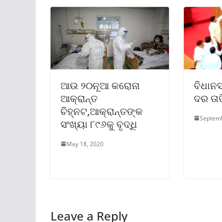
ଆଉ ୨୦ନୂଆ କରୋନା
ବିଧାନ
ଆକ୍ରାନ୍ତ
ଦର ତାତ
ଚିହ୍ନଟ,ଆକ୍ରାନ୍ତଙ୍କ
Septemb
ସଂଖ୍ୟା ୮୯୬କୁ ବୃଦ୍ଧି
May 18, 2020
Leave a Reply