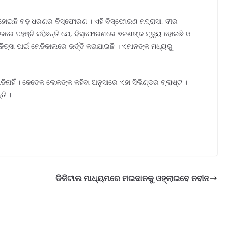
ହୋଇଛି ବଡ଼ ଧରଣର ବିସ୍ଫୋରଣ । ଏହି ବିସ୍ଫୋରଣ ମଦ୍ରାସା, ଦୀର
ଳରେ ପହଞ୍ଚି କହିଛନ୍ତି ଯେ, ବିସ୍ଫୋରଣରେ ୭ଜଣଙ୍କ ମୃତ୍ୟୁ ହୋଇଛି ଓ
ିତ୍ସା ପାଇଁ ମେଡିକାଲରେ ଭର୍ତ୍ତି କରାଯାଇଛି । ଏମାନଙ୍କ ମଧ୍ୟରୁ
ନାହିଁ । କେତେକ ଲୋକଙ୍କ କହିବା ଅନୁସାରେ ଏହା ସିଲିଣ୍ଡର ବ୍ଲାଷ୍ଟ ।
ତି ।
ଡିଜିଟାଲ ମାଧ୍ୟମରେ ମଇଦାନକୁ ଓହ୍ଲାଇବେ ନବୀନ