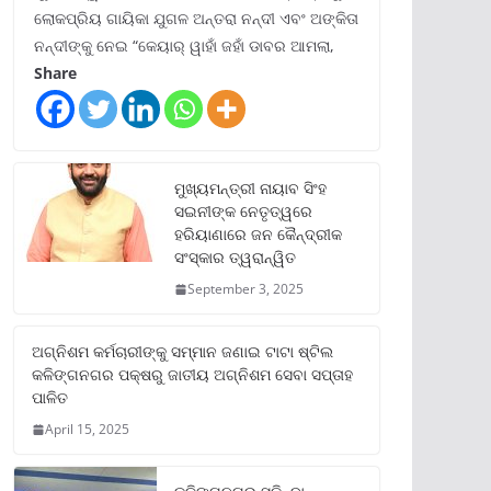
ଲୋକପ୍ରିୟ ଗାୟିକା ଯୁଗଳ ଅନ୍ତରା ନନ୍ଦୀ ଏବଂ ଅଙ୍କିତା
ନନ୍ଦୀଙ୍କୁ ନେଇ “କେୟାର୍ ୱାହାଁ ଜହାଁ ଡାବର ଆମଲା,
Share
ମୁଖ୍ୟମନ୍ତ୍ରୀ ନାୟାବ ସିଂହ
ସଇନୀଙ୍କ ନେତୃତ୍ୱରେ
ହରିୟାଣାରେ ଜନ କୈନ୍ଦ୍ରୀକ
ସଂସ୍କାର ତ୍ୱରାନ୍ୱିତ
September 3, 2025
ଅଗ୍ନିଶମ କର୍ମଚାରୀଙ୍କୁ ସମ୍ମାନ ଜଣାଇ ଟାଟା ଷ୍ଟିଲ
କଳିଙ୍ଗନଗର ପକ୍ଷରୁ ଜାତୀୟ ଅଗ୍ନିଶମ ସେବା ସପ୍ତାହ
ପାଳିତ
April 15, 2025