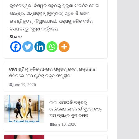
ଭୁବନେଶ୍ୱର: ବିଶ୍ୱର ସବୁଠାରୁ ପୁରୁଣା ସଂଗଠିତ ଯୋଗ
କେନ୍ଦ୍ର, ସାନ୍ତାକ୍ରୁଜ୍ (ମୁମ୍ବାଇ) ସ୍ଥିତ ‘ଦି ଯୋଗ
ଇନଷ୍ଟିଚ୍ୟୁଟ୍‌’ (ଟିୱାଇଆଇ), ପକ୍ଷରୁ ଚଳିତ ବର୍ଷର
ବିଷୟବସ୍ତୁ “ସୁସ୍ଥ ବାର୍ଦ୍ଧକ୍ୟ
Share
ଟାଟା ଷ୍ଟିଲ୍‌ କଳିଙ୍ଗନଗର ପକ୍ଷରୁ ମେଗା ରକ୍ତଦାନ
ଶିବିରରେ ୨୮୦ ୟୁନିଟ୍‌ ରକ୍ତ ସଂଗୃହୀତ
June 19, 2026
ଟାଟା ଏଆଇଜି ପକ୍ଷରୁ
ମେଡିକେୟାର ରିଜର୍ଭ ସୁପର ଟପ୍‌-
ଅପ୍ ପ୍ଲାନ୍‌ର ଶୁଭାରମ୍ଭ
June 10, 2026