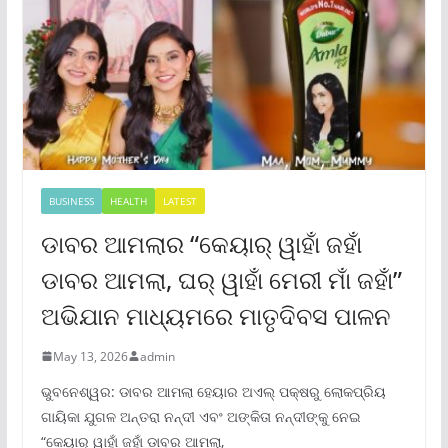
BUSINESS
HEALTH
LATEST
ଡାବର ଆମଲାର “କେୟାର୍ ୱାହାଁ ଜହାଁ
ଡାବର ଆମଲା, ଘର୍ ୱାହାଁ ମେରୀ ମାଁ ଜହାଁ”
ଅଭିଯାନ ମାଧ୍ୟମରେ ମାତୃଦିବସ ପାଳନ
May 13, 2026
admin
ଭୁବନେଶ୍ୱର: ଡାବର ଆମଲା ହେୟାର ଅଏଲ୍ ପକ୍ଷରୁ ଲୋକପ୍ରିୟ
ଗାୟିକା ଯୁଗଳ ଅନ୍ତରା ନନ୍ଦୀ ଏବଂ ଅଙ୍କିତା ନନ୍ଦୀଙ୍କୁ ନେଇ
“କେୟାର୍ ୱାହାଁ ଜହାଁ ଡାବର ଆମଲା,