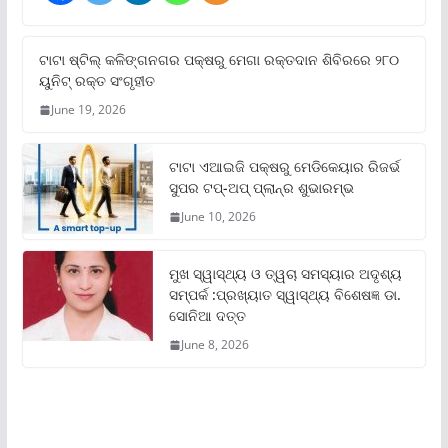
ଟାଟା ଷ୍ଟିଲ୍‌ କଳିଙ୍ଗନଗର ପକ୍ଷରୁ ମେଗା ରକ୍ତଦାନ ଶିବିରରେ ୨୮୦
ୟୁନିଟ୍‌ ରକ୍ତ ସଂଗୃହୀତ
June 19, 2026
ଟାଟା ଏଆଇଜି ପକ୍ଷରୁ ମେଡିକେୟାର ରିଜର୍ଭ
ସୁପର ଟପ୍‌-ଅପ୍ ପ୍ଲାନ୍‌ର ଶୁଭାରମ୍ଭ
June 10, 2026
ମୁଖ ସ୍ୱାସ୍ଥ୍ୟ ଓ ତ୍ୱଚା ସମସ୍ୟାର ଅଦୃଶ୍ୟ
ସମ୍ପର୍କ :ପ୍ରଖ୍ୟାତ ସ୍ୱାସ୍ଥ୍ୟ ବିଶେଷଜ୍ଞ ଡା.
ସୋନିଆ ଦତ୍ତ
June 8, 2026