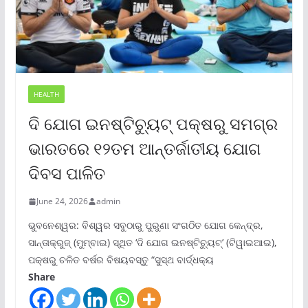
HEALTH
ଦି ଯୋଗ ଇନଷ୍ଟିଚ୍ୟୁଟ୍ ପକ୍ଷରୁ ସମଗ୍ର
ଭାରତରେ ୧୨ତମ ଆନ୍ତର୍ଜାତୀୟ ଯୋଗ
ଦିବସ ପାଳିତ
June 24, 2026
admin
ଭୁବନେଶ୍ୱର: ବିଶ୍ୱର ସବୁଠାରୁ ପୁରୁଣା ସଂଗଠିତ ଯୋଗ କେନ୍ଦ୍ର,
ସାନ୍ତାକ୍ରୁଜ୍ (ମୁମ୍ବାଇ) ସ୍ଥିତ ‘ଦି ଯୋଗ ଇନଷ୍ଟିଚ୍ୟୁଟ୍‌’ (ଟିୱାଇଆଇ),
ପକ୍ଷରୁ ଚଳିତ ବର୍ଷର ବିଷୟବସ୍ତୁ “ସୁସ୍ଥ ବାର୍ଦ୍ଧକ୍ୟ
Share