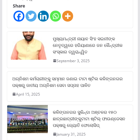
Share
ମୁଖ୍ୟମନ୍ତ୍ରୀ ନାୟାବ ସିଂହ ସଇନୀଙ୍କ
ନେତୃତ୍ୱରେ ହରିୟାଣାରେ ଜନ କୈନ୍ଦ୍ରୀକ
ସଂସ୍କାର ତ୍ୱରାନ୍ୱିତ
September 3, 2025
ଅଗ୍ନିଶମ କର୍ମଚାରୀଙ୍କୁ ସମ୍ମାନ ଜଣାଇ ଟାଟା ଷ୍ଟିଲ କଳିଙ୍ଗନଗର
ପକ୍ଷରୁ ଜାତୀୟ ଅଗ୍ନିଶମ ସେବା ସପ୍ତାହ ପାଳିତ
April 15, 2025
କଳିଙ୍ଗନଗର ସୁକିନ୍ଦା ଅଞ୍ଚଳର ୧୫୦
ଛାତ୍ରଛାତ୍ରୀଙ୍କୁଟାଟା ଷ୍ଟିଲ୍ ଫାଉଣ୍ଡେସନ
ପକ୍ଷରୁ ଜ୍ୟୋତି ଫେଲୋସିପ୍‌
January 31, 2025