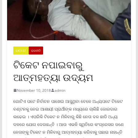
LATEST
ରାଜନୀତି
ଟିକେଟ ନପାଇବାରୁ
ଆତ୍ମହତ୍ୟା ଉଦ୍ୟମ
November 10, 2018
admin
ଗୋଟିଏ ପଟେ ନିର୍ବାଚନ ପାଖେଇ ଆସୁଥିବା ବେଳେ ଅନ୍ୟପଟେ ଟିକେଟ
ବଣ୍ଟନକୁ ନେଇ ଆଶାୟୀ ପ୍ରାର୍ଥୀଙ୍କ ମଧ୍ୟରେ ଚାଲିଛି ଜୋରଦାର
ଲଢେଇ । ଏପରିକି ଟିକେଟ ନ ମିଳିବାରୁ କିଛି ନେତା ଦଳ ଛାଡି ଅନ୍ୟ
ଦଳରେ ଯୋଗ ଦେଉଛନ୍ତି । ଆଉ ଏଭଳି ସ୍ଥିତିରେ କଂଗ୍ରେସର ଜଣେ
ନେତାଙ୍କୁ ଟିକେଟ ନ ମିଳିବାରୁ ଆତ୍ମହତ୍ୟା କରିବାକୁ ପଛାଇ ନାହାନ୍ତି