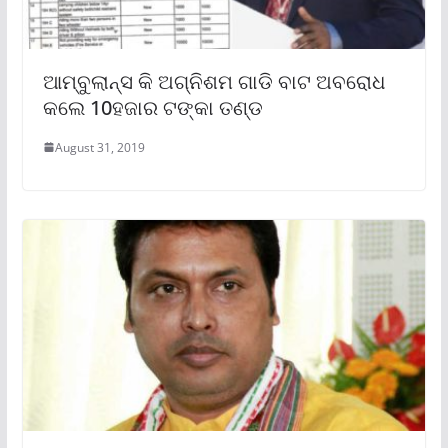
ଆମ୍ବୁଲାନ୍ସ କି ଅଗ୍ନିଶମ ଗାଡି ବାଟ ଅବରୋଧ
କଲେ 10ହଜାର ଟଙ୍କା ତଣ୍ଡ
August 31, 2019