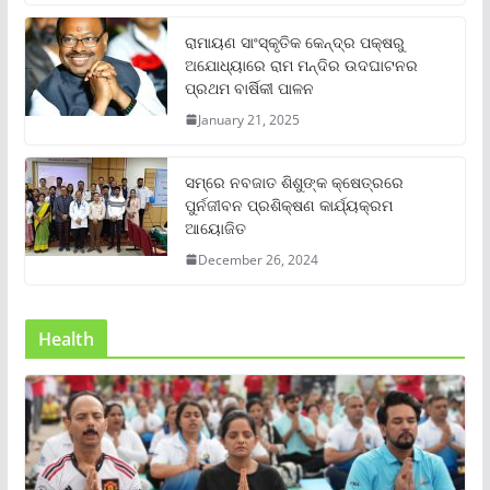
ରାମାୟଣ ସାଂସ୍କୃତିକ କେନ୍ଦ୍ର ପକ୍ଷରୁ
ଅଯୋଧ୍ୟାରେ ରାମ ମନ୍ଦିର ଉଦଘାଟନର
ପ୍ରଥମ ବାର୍ଷିକୀ ପାଳନ
January 21, 2025
ସମ୍‌ରେ ନବଜାତ ଶିଶୁଙ୍କ କ୍ଷେତ୍ରରେ
ପୁର୍ନଜୀବନ ପ୍ରଶିକ୍ଷଣ କାର୍ଯ୍ୟକ୍ରମ
ଆୟୋଜିତ
December 26, 2024
Health