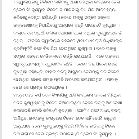
। ଗ୍ୱାଲିୟରରୁ ନିର୍ବାଚନ ଲଢିବାକୁ ଆଶା ରଖିଥିବା କଂଗ୍ରେସ ନେତା
ପ୍ରେମ ସିଂ କୁଶୱାହା ଟିକେଟ ନ ପାଇବାରୁ ବିଷ ପିଇ ଆତ୍ମହତ୍ୟା
କରିବାକୁ ଚେଷ୍ଟା କରିଛନ୍ତି । ତେବେ ତାଙ୍କୁ ସଙ୍ଗେ ସଙ୍ଗେ
ଡାକ୍ତରଖାନାକୁ ନିଆଯିବାରୁ ଅଳ୍ପକେ ବଞ୍ଚି ଯାଇଛନ୍ତି କୁଶୱାହା ।
କଂଗ୍ରେସର ପ୍ରାର୍ଥୀ ତାଲିକା ଘୋଷଣା ପରେ ଏଥିରେ କୁଶୱାହାଙ୍କ ନାଁ
ନଥିଲା । ଫଳରେ ଗ୍ୱାଲିୟର ସହରରେ ଥିବା ମାଧବରାଓ ସିନ୍ଧିଆଙ୍କ
ପ୍ରତିମୂର୍ତ୍ତି ତଳେ ବିଷ ପିଇ ଦେଇଥିଲେ କୁଶୱାହା । ପରେ ତାଙ୍କୁ
ସଙ୍ଗେ ସଙ୍ଗେ ମେଡିକାଲରେ ଭର୍ତ୍ତି କରାଯାଇଛି । ଏବେ ତାଙ୍କର
ସ୍ୱାସ୍ଥ୍ୟବସ୍ଥ୍ା ସ୍ୱାଭାବିକ ରହିଛି । ତେବେ ବିଷ ପିଇବା ନେଇ
କୁଶୱାହା କହିଛନ୍ତି, ବାହାର ଦଳରୁ ଆସୁଥିବା ନେତାଙ୍କୁ ଦଳ ଟିକେଟ
ଦେଉଥିବା ବେଳେ ତାଙ୍କ ପ୍ରତି ଅବହେଳା କରାଯାଇଥିଲା । ଯାହାକୁ
ନେଇ ସେ ପ୍ରଶ୍ନ ଉଠାଇଥିଲେ ।
ମାତ୍ର ଦେଢ ବର୍ଷ ତଳେ ବିଏସପିରୁ ଆସି କଂଗ୍ରେସ ଦଳରେ ମିଶିଥିବା
ମଦନ କୁଶୱାହାଙ୍କୁ ଟିକେଟ ଦିଆଯାଇଥିବା ବେଳେ ତାଙ୍କୁ ଅଣଦେଖା
କରାଯାଇଛି ବୋଲି କହିଛନ୍ତି କୁଶୱାହା । ଗୋଟିଏ ପଟେ ଅନ୍ୟ ଦଳରୁ
ଆସିଥିବା ନେତାଙ୍କୁ କଂଗ୍ରେସ ଟିକେଟ ଦେବ ନାହିଁ ବୋଲି କହୁଥିବା
ଅନ୍ୟପଟେ ମଦନ କୁଶୱାହଙ୍କୁ କିପରି ନିର୍ବାଚନ ଲଢିବାକୁ ଟିକେଟ
ଦିଆଗଲା ସେ ନେଇ ପ୍ରଶ୍ନ ଉଠାଇଛନ୍ତି ପ୍ରେମ ସିଂ କୁଶୱାହା ।