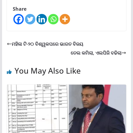
Share
ମହିଳା ଟି-୨୦ ବିଶ୍ୱକପରେ ଭାରତ ବିଜୟ
ତେଲ କମିଲା, ଏଲପିଜି ବଢିଲା
You May Also Like