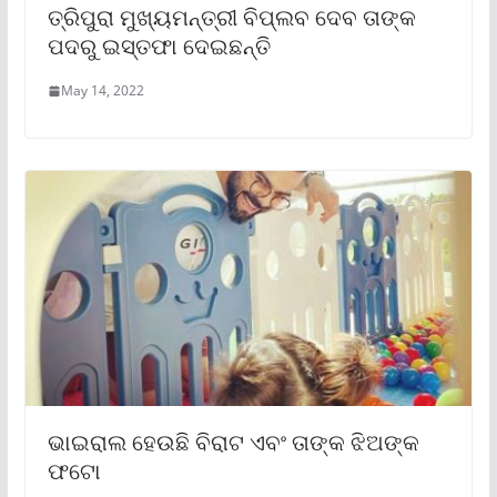
ତ୍ରିପୁରା ମୁଖ୍ୟମନ୍ତ୍ରୀ ବିପ୍ଲବ ଦେବ ତାଙ୍କ
ପଦରୁ ଇସ୍ତଫା ଦେଇଛନ୍ତି
May 14, 2022
ଭାଇରାଲ ହେଉଛି ବିରାଟ ଏବଂ ତାଙ୍କ ଝିଅଙ୍କ
ଫଟୋ