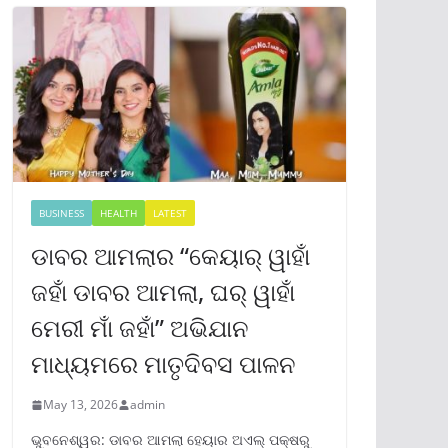
BUSINESS
HEALTH
LATEST
ଡାବର ଆମଲାର “କେୟାର୍ ୱାହାଁ
ଜହାଁ ଡାବର ଆମଲା, ଘର୍ ୱାହାଁ
ମେରୀ ମାଁ ଜହାଁ” ଅଭିଯାନ
ମାଧ୍ୟମରେ ମାତୃଦିବସ ପାଳନ
May 13, 2026
admin
ଭୁବନେଶ୍ୱର: ଡାବର ଆମଲା ହେୟାର ଅଏଲ୍ ପକ୍ଷରୁ