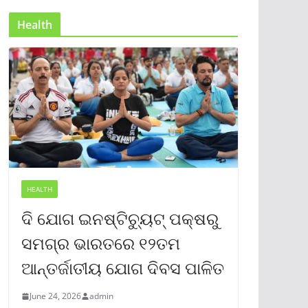
Health
HEALTH
ଦି ଯୋଗ ଇନଷ୍ଟିଚ୍ୟୁଟ୍ ପକ୍ଷରୁ
ସମଗ୍ର ଭାରତରେ ୧୨ତମ
ଆନ୍ତର୍ଜାତୀୟ ଯୋଗ ଦିବସ ପାଳିତ
June 24, 2026
admin