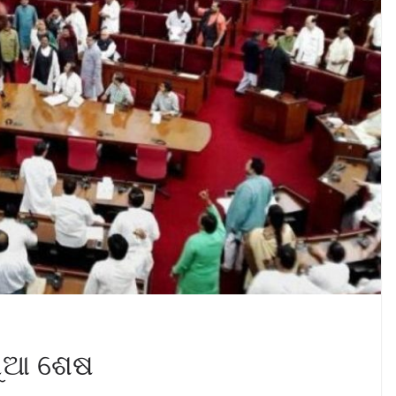
ଗୁଆ ଶେଷ