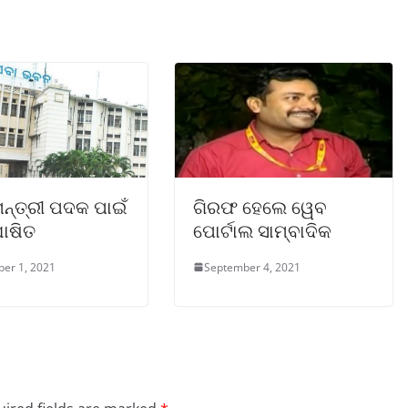
ନ୍ତ୍ରୀ ପଦକ ପାଇଁ
ଗିରଫ ହେଲେ ୱେବ
ୋଷିତ
ପୋର୍ଟାଲ ସାମ୍ବାଦିକ
er 1, 2021
September 4, 2021