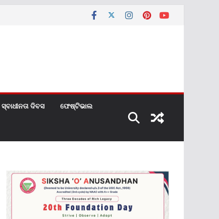
ସ୍ବାଧୀନତା ଦିବସ
ଫେଷ୍ଟିଭାଲ