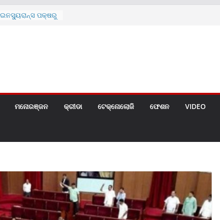
ନସ୍ୟୁରାନ୍ସ ପକ୍ଷରୁ
 ନେଇ ପ୍ରସ୍ତୁତ ନୂଆ
ନ୍ମୋଚିତ
ାରଙ୍କୁ ଚେୟାର ମାଡ଼
ରେ ସ୍କୁଲ ଛୁଟି
ୁଣୀର ମୃତ୍ୟୁ
଼ିତଙ୍କୁ ହତ୍ୟା,
ଆକ୍ରମଣର ଧମକ
ମନୋରଞ୍ଜନ
କ୍ରୀଡା
ଟେକ୍ନୋଲୋଜି
ଫେଶନ
VIDEO