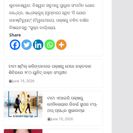
ଭୁବନେଶ୍ୱର: ବିଶ୍ୱର ସବୁଠାରୁ ପୁରୁଣା ସଂଗଠିତ ଯୋଗ
କେନ୍ଦ୍ର, ସାନ୍ତାକ୍ରୁଜ୍ (ମୁମ୍ବାଇ) ସ୍ଥିତ ‘ଦି ଯୋଗ
ଇନଷ୍ଟିଚ୍ୟୁଟ୍‌’ (ଟିୱାଇଆଇ), ପକ୍ଷରୁ ଚଳିତ ବର୍ଷର
ବିଷୟବସ୍ତୁ “ସୁସ୍ଥ ବାର୍ଦ୍ଧକ୍ୟ
Share
ଟାଟା ଷ୍ଟିଲ୍‌ କଳିଙ୍ଗନଗର ପକ୍ଷରୁ ମେଗା ରକ୍ତଦାନ
ଶିବିରରେ ୨୮୦ ୟୁନିଟ୍‌ ରକ୍ତ ସଂଗୃହୀତ
June 19, 2026
ଟାଟା ଏଆଇଜି ପକ୍ଷରୁ
ମେଡିକେୟାର ରିଜର୍ଭ ସୁପର ଟପ୍‌-
ଅପ୍ ପ୍ଲାନ୍‌ର ଶୁଭାରମ୍ଭ
June 10, 2026