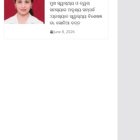
ମୁଖ ସ୍ୱାସ୍ଥ୍ୟ ଓ ତ୍ୱଚା
ସମସ୍ୟାର ଅଦୃଶ୍ୟ ସମ୍ପର୍କ
:ପ୍ରଖ୍ୟାତ ସ୍ୱାସ୍ଥ୍ୟ ବିଶେଷଜ୍ଞ
ଡା. ସୋନିଆ ଦତ୍ତ
June 8, 2026