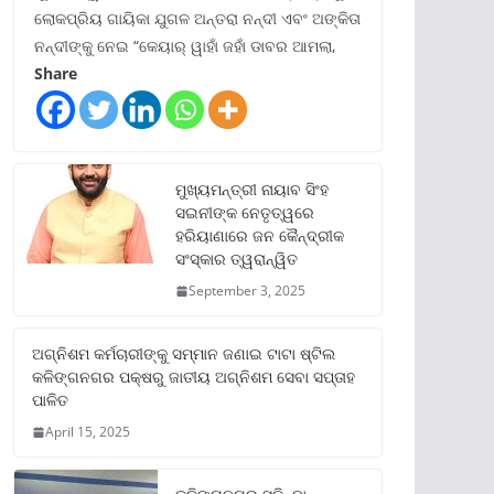
ଲୋକପ୍ରିୟ ଗାୟିକା ଯୁଗଳ ଅନ୍ତରା ନନ୍ଦୀ ଏବଂ ଅଙ୍କିତା
ନନ୍ଦୀଙ୍କୁ ନେଇ “କେୟାର୍ ୱାହାଁ ଜହାଁ ଡାବର ଆମଲା,
Share
ମୁଖ୍ୟମନ୍ତ୍ରୀ ନାୟାବ ସିଂହ
ସଇନୀଙ୍କ ନେତୃତ୍ୱରେ
ହରିୟାଣାରେ ଜନ କୈନ୍ଦ୍ରୀକ
ସଂସ୍କାର ତ୍ୱରାନ୍ୱିତ
September 3, 2025
ଅଗ୍ନିଶମ କର୍ମଚାରୀଙ୍କୁ ସମ୍ମାନ ଜଣାଇ ଟାଟା ଷ୍ଟିଲ
କଳିଙ୍ଗନଗର ପକ୍ଷରୁ ଜାତୀୟ ଅଗ୍ନିଶମ ସେବା ସପ୍ତାହ
ପାଳିତ
April 15, 2025