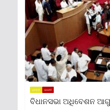
LATEST
ରାଜନୀତି
ବିଧାନସଭା ଅଧିବେଶନ ଆ