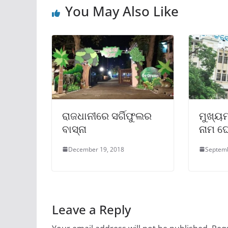
You May Also Like
ରାଜଧାନୀରେ ସର୍ଗିଫୁଲର
ମୁଖ୍ୟମ
ବାସ୍ନା
ନାମ ଘ
December 19, 2018
Septemb
Leave a Reply