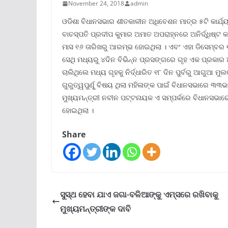
November 24, 2018
admin
ଓଡିଶା ବିଧାନସଭାର ଶୀତକାଳୀନ ଅଧିବେଶନ ମାତ୍ର ୫ଟି କାର୍ଯ୍ୟକ
ବାଚସ୍ପତି ପ୍ରଦୀପ କୁମାର ଅମାତ ଅପରାହ୍ନରେ ଅନିର୍ଦ୍ଧିଷ୍ଟ
ମାସ ୧୬ ତାରିଖରୁ ଆରମ୍ଭ ହୋଇଥିଲା । ଏବଂ ଏହା ଡିସେମ୍ବର ୧୫
ସେଥି ମଧ୍ୟରୁ ୪ଦିନ ବିଭିନ୍ନ ପ୍ରସଙ୍ଗରେ ଗୃହ ଏକ ପ୍ରକାର
ଚାଲିଥିଲେ ମଧ୍ୟ ଗୃହକୁ ନିର୍ଦ୍ଧାରିତ ୧୮ ଦିନ ପୁର୍ବରୁ ଆଗୁଆ ମ
ଗୁରୁତ୍ୱପୁର୍ଣୃୂ ବିଷୟ ଥିଲା ମହିଳାଙ୍କ ପାଇଁ ବିଧାନସଭାରେ ୩୩
ମୁଖ୍ୟମନ୍ତ୍ରୀ ନବୀନ ପଟ୍ଟନାୟକ ଏ ସମ୍ପର୍କରେ ବିଧାନସଭାର
ହୋଇଥିଲା ।
Share
ସୁସ୍ଥ ହେବା ଯାଏ ଜଗା-ବଳିଆଙ୍କୁ ଏମ୍ସରେ ରଖିବାକୁ
ମୁଖ୍ୟମନ୍ତ୍ରୀଙ୍କ ଦାବି