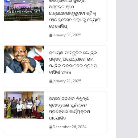
କଳିଙ୍ଗନଗର ସୁକିନ୍ଦା
ଅଞ୍ଚଳର ୧୫୦
ଛାତ୍ରଛାତ୍ରୀଙ୍କୁଟାଟା ଷ୍ଟିଲ୍
ଫାଉଣ୍ଡେସନ ପକ୍ଷରୁ ଜ୍ୟୋତି
ଫେଲୋସିପ୍‌
January 31, 2025
ରାମାୟଣ ସାଂସ୍କୃତିକ କେନ୍ଦ୍ର
ପକ୍ଷରୁ ଅଯୋଧ୍ୟାରେ ରାମ
ମନ୍ଦିର ଉଦଘାଟନର ପ୍ରଥମ
ବାର୍ଷିକୀ ପାଳନ
January 21, 2025
ସମ୍‌ରେ ନବଜାତ ଶିଶୁଙ୍କ
କ୍ଷେତ୍ରରେ ପୁର୍ନଜୀବନ
ପ୍ରଶିକ୍ଷଣ କାର୍ଯ୍ୟକ୍ରମ
ଆୟୋଜିତ
December 26, 2024