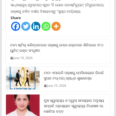
ସାନ୍ତାକ୍ରୁଜ୍ (ମୁମ୍ବାଇ) ସ୍ଥିତ ‘ଦି ଯୋଗ ଇନଷ୍ଟିଚ୍ୟୁଟ୍‌’ (ଟିୱାଇଆଇ),
ପକ୍ଷରୁ ଚଳିତ ବର୍ଷର ବିଷୟବସ୍ତୁ “ସୁସ୍ଥ ବାର୍ଦ୍ଧକ୍ୟ
Share
ଟାଟା ଷ୍ଟିଲ୍‌ କଳିଙ୍ଗନଗର ପକ୍ଷରୁ ମେଗା ରକ୍ତଦାନ ଶିବିରରେ ୨୮୦
ୟୁନିଟ୍‌ ରକ୍ତ ସଂଗୃହୀତ
June 19, 2026
ଟାଟା ଏଆଇଜି ପକ୍ଷରୁ ମେଡିକେୟାର ରିଜର୍ଭ
ସୁପର ଟପ୍‌-ଅପ୍ ପ୍ଲାନ୍‌ର ଶୁଭାରମ୍ଭ
June 10, 2026
ମୁଖ ସ୍ୱାସ୍ଥ୍ୟ ଓ ତ୍ୱଚା ସମସ୍ୟାର ଅଦୃଶ୍ୟ
ସମ୍ପର୍କ :ପ୍ରଖ୍ୟାତ ସ୍ୱାସ୍ଥ୍ୟ ବିଶେଷଜ୍ଞ ଡା.
ସୋନିଆ ଦତ୍ତ