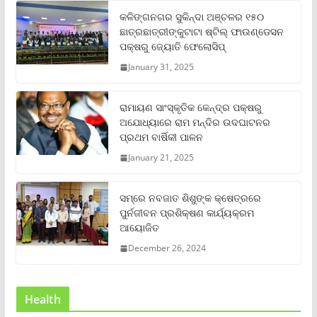
କଳିଙ୍ଗନଗର ସୁକିନ୍ଦା ଅଞ୍ଚଳର ୧୫୦
ଛାତ୍ରଛାତ୍ରୀଙ୍କୁଟାଟା ଷ୍ଟିଲ୍ ଫାଉଣ୍ଡେସନ
ପକ୍ଷରୁ ଜ୍ୟୋତି ଫେଲୋସିପ୍‌
January 31, 2025
ରାମାୟଣ ସାଂସ୍କୃତିକ କେନ୍ଦ୍ର ପକ୍ଷରୁ
ଅଯୋଧ୍ୟାରେ ରାମ ମନ୍ଦିର ଉଦଘାଟନର
ପ୍ରଥମ ବାର୍ଷିକୀ ପାଳନ
January 21, 2025
ସମ୍‌ରେ ନବଜାତ ଶିଶୁଙ୍କ କ୍ଷେତ୍ରରେ
ପୁର୍ନଜୀବନ ପ୍ରଶିକ୍ଷଣ କାର୍ଯ୍ୟକ୍ରମ
ଆୟୋଜିତ
December 26, 2024
Health