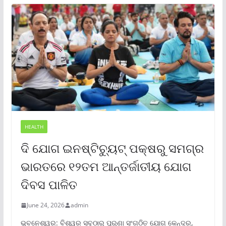
HEALTH
ଦି ଯୋଗ ଇନଷ୍ଟିଚ୍ୟୁଟ୍ ପକ୍ଷରୁ ସମଗ୍ର
ଭାରତରେ ୧୨ତମ ଆନ୍ତର୍ଜାତୀୟ ଯୋଗ
ଦିବସ ପାଳିତ
June 24, 2026
admin
ଭୁବନେଶ୍ୱର: ବିଶ୍ୱର ସବୁଠାରୁ ପୁରୁଣା ସଂଗଠିତ ଯୋଗ କେନ୍ଦ୍ର,