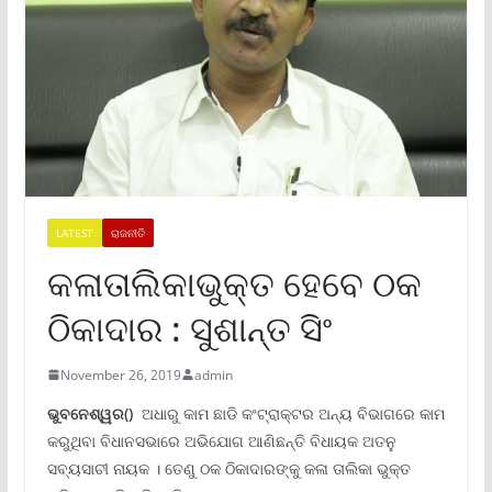
LATEST
ରାଜନୀତି
କଳାତାଲିକାଭୁକ୍ତ ହେବେ ଠକ
ଠିକାଦାର : ସୁଶାନ୍ତ ସିଂ
November 26, 2019
admin
ଭୁବନେଶ୍ୱର()
ଅଧାରୁ କାମ ଛାଡି କଂଟ୍ରାକ୍ଟର ଅନ୍ୟ ବିଭାଗରେ କାମ
କରୁଥିବା ବିଧାନସଭାରେ ଅଭିଯୋଗ ଆଣିଛନ୍ତି ବିଧାୟକ ଅତନୁ
ସବ୍ୟସାଚୀ ନାୟକ । ତେଣୁ ଠକ ଠିକାଦାରଙ୍କୁ କଳା ତାଲିକା ଭୁକ୍ତ