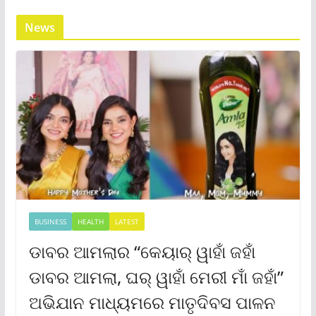
News
BUSINESS
HEALTH
LATEST
ଡାବର ଆମଲାର “କେୟାର୍ ୱାହାଁ ଜହାଁ
ଡାବର ଆମଲା, ଘର୍ ୱାହାଁ ମେରୀ ମାଁ ଜହାଁ”
ଅଭିଯାନ ମାଧ୍ୟମରେ ମାତୃଦିବସ ପାଳନ