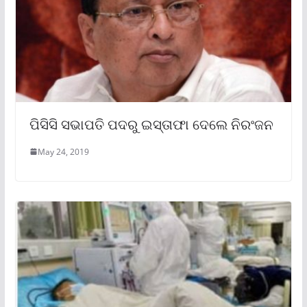
ପିସିସି ସଭାପତି ପଦରୁ ଇସ୍ତାଫା ଦେଲେ ନିରଂଜନ
May 24, 2019