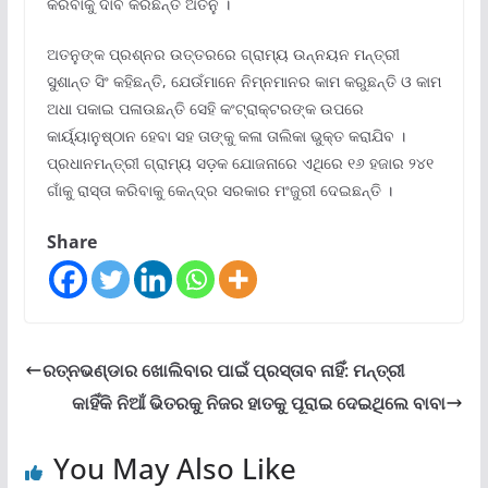
କରିବାକୁ ଦାବି କରିଛନ୍ତି ଅତନୁ ।
ଅତନୁଙ୍କ ପ୍ରଶ୍ନର ଉତ୍ତରରେ ଗ୍ରାମ୍ୟ ଉନ୍ନୟନ ମନ୍ତ୍ରୀ
ସୁଶାନ୍ତ ସିଂ କହିଛନ୍ତି, ଯେଉଁମାନେ ନିମ୍ନମାନର କାମ କରୁଛନ୍ତି ଓ କାମ
ଅଧା ପକାଇ ପଳାଉଛନ୍ତି ସେହି କଂଟ୍ରାକ୍ଟରଙ୍କ ଉପରେ
କାର୍ୟ୍ୟାନୁଷ୍ଠାନ ହେବା ସହ ତାଙ୍କୁ କଳା ତାଲିକା ଭୁକ୍ତ କରାଯିବ ।
ପ୍ରଧାନମନ୍ତ୍ରୀ ଗ୍ରାମ୍ୟ ସଡ଼କ ଯୋଜନାରେ ଏଥିରେ ୧୬ ହଜାର ୨୪୧
ଗାଁକୁ ରାସ୍ତା କରିବାକୁ କେନ୍ଦ୍ର ସରକାର ମଂଜୁରୀ ଦେଇଛନ୍ତି ।
Share
ରତ୍ନଭଣ୍ଡାର ଖୋଲିବାର ପାଇଁ ପ୍ରସ୍ତାବ ନାହିଁ: ମନ୍ତ୍ରୀ
କାହିଁକି ନିଆଁ ଭିତରକୁ ନିଜର ହାତକୁ ପୂରାଇ ଦେଇଥିଲେ ବାବା
You May Also Like