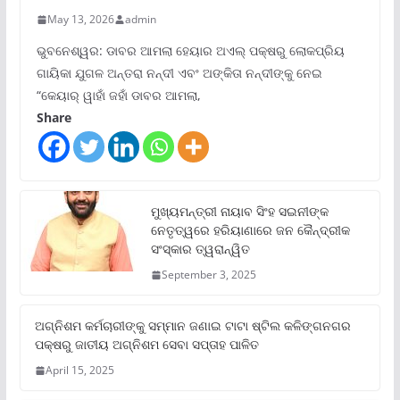
May 13, 2026
admin
ଭୁବନେଶ୍ୱର: ଡାବର ଆମଲା ହେୟାର ଅଏଲ୍ ପକ୍ଷରୁ ଲୋକପ୍ରିୟ
ଗାୟିକା ଯୁଗଳ ଅନ୍ତରା ନନ୍ଦୀ ଏବଂ ଅଙ୍କିତା ନନ୍ଦୀଙ୍କୁ ନେଇ
“କେୟାର୍ ୱାହାଁ ଜହାଁ ଡାବର ଆମଲା,
Share
ମୁଖ୍ୟମନ୍ତ୍ରୀ ନାୟାବ ସିଂହ ସଇନୀଙ୍କ
ନେତୃତ୍ୱରେ ହରିୟାଣାରେ ଜନ କୈନ୍ଦ୍ରୀକ
ସଂସ୍କାର ତ୍ୱରାନ୍ୱିତ
September 3, 2025
ଅଗ୍ନିଶମ କର୍ମଚାରୀଙ୍କୁ ସମ୍ମାନ ଜଣାଇ ଟାଟା ଷ୍ଟିଲ କଳିଙ୍ଗନଗର
ପକ୍ଷରୁ ଜାତୀୟ ଅଗ୍ନିଶମ ସେବା ସପ୍ତାହ ପାଳିତ
April 15, 2025