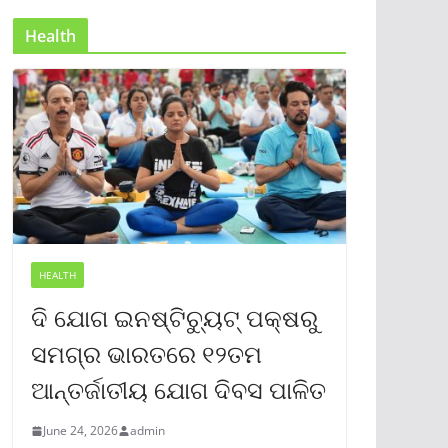
Health
HEALTH
ଦି ଯୋଗ ଇନଷ୍ଟିଚ୍ୟୁଟ୍ ପକ୍ଷରୁ
ସମଗ୍ର ଭାରତରେ ୧୨ତମ
ଆନ୍ତର୍ଜାତୀୟ ଯୋଗ ଦିବସ ପାଳିତ
June 24, 2026
admin