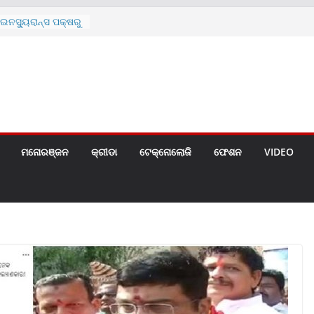
ନସ୍ୟୁରାନ୍ସ ପକ୍ଷରୁ
 ନେଇ ପ୍ରସ୍ତୁତ ନୂଆ
ନ୍ମୋଚିତ
ାରଙ୍କୁ ଚେୟାର ମାଡ଼
ରେ ସ୍କୁଲ ଛୁଟି
ୁଣୀର ମୃତ୍ୟୁ
଼ିତଙ୍କୁ ହତ୍ୟା,
ଆକ୍ରମଣର ଧମକ
ମନୋରଞ୍ଜନ
କ୍ରୀଡା
ଟେକ୍ନୋଲୋଜି
ଫେଶନ
VIDEO