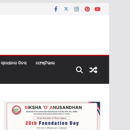
ସ୍ବାଧୀନତା ଦିବସ
ଫେଷ୍ଟିଭାଲ