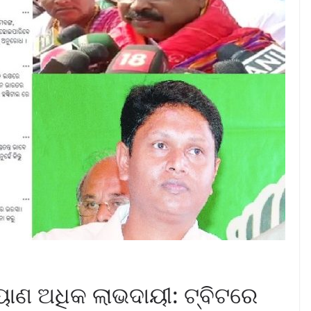
କଲ୍ୟାଣ ଅଧିକ ଲାଭଦାୟୀ: ଟ୍ବିଟରେ