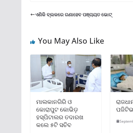
ଏଣିକି ବ୍ଲକରେ ଗଣାହେବ ପଞ୍ଚାୟତ ଭୋଟ୍
You May Also Like
ମାଲକାନଗିରି ଓ
ରାଜଧା
କୋରାପୁଟ କୋଭିଡ଼
ପଜିଟି
ହସ୍ପିଟାଲର ତଦାରଖ
Septemb
କଲେ ୫ଟି ସଚିବ