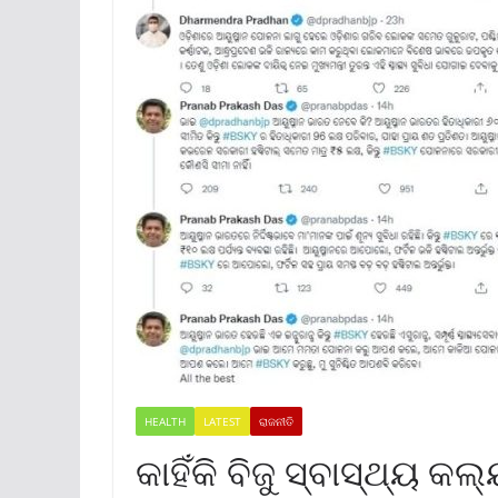
HEALTH
LATEST
ରାଜନୀତି
କାହିଁକି ବିଜୁ ସ୍ବାସ୍ଥ୍ୟ 