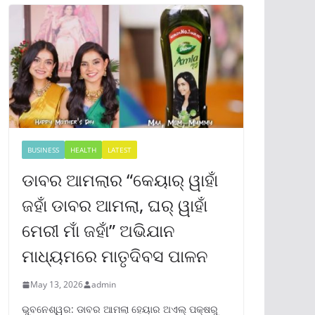
BUSINESS
HEALTH
LATEST
ଡାବର ଆମଲାର “କେୟାର୍ ୱାହାଁ
ଜହାଁ ଡାବର ଆମଲା, ଘର୍ ୱାହାଁ
ମେରୀ ମାଁ ଜହାଁ” ଅଭିଯାନ
ମାଧ୍ୟମରେ ମାତୃଦିବସ ପାଳନ
May 13, 2026
admin
ଭୁବନେଶ୍ୱର: ଡାବର ଆମଲା ହେୟାର ଅଏଲ୍ ପକ୍ଷରୁ