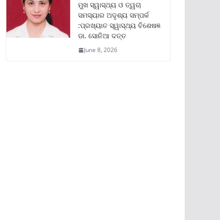
ମୁଖ ସ୍ୱାସ୍ଥ୍ୟ ଓ ତ୍ୱଚା
ସମସ୍ୟାର ଅଦୃଶ୍ୟ ସମ୍ପର୍କ
:ପ୍ରଖ୍ୟାତ ସ୍ୱାସ୍ଥ୍ୟ ବିଶେଷଜ୍ଞ
ଡା. ସୋନିଆ ଦତ୍ତ
June 8, 2026