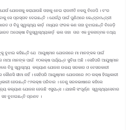
ଯେଉଁ ଯୋଜନାକୁ କରାଯାଉଛି ତାହାକୁ ନେଇ ରାଜନୀତି ନକରୁ ବିଜେପି । ବଂର
କୁ ସେ ପ୍ରସ୍ତାବ ଦେଇଛନ୍ତି । ଯେଉଁଥି ପାଇଁ ପୁଣିଥରେ କେନ୍ଦ୍ରମନ୍ତ୍ରୀ
ାରତ ଓ ବିଜୁ ସ୍ୱାସ୍ଥ୍ୟ କାର୍ଡ଼ ମଧ୍ୟର ଫରକ କଣ ତାହା ବୁଝାଇଛନ୍ତି ବିଜେଡ଼ି
ଭାରତ ଅପେକ୍ଷା ବିଜୁସ୍ୱାସ୍ଥ୍ୟକାର୍ଡ଼ ଭଲ ତାହା ତାର ଏକ ତୁଳନାତ୍ମକ ତଥ୍ୟ
ନଙ୍କୁ ବୁଝାଇ କହିଛନ୍ତି ଯେ ଆୟୁଷ୍ମାନ ଯୋଜନାରେ ମା ମାନଙ୍କକ ପାଇଁ
ାରେ ମାଆ ମାନଙ୍କ ପାଇଁ ୧୦ଲକ୍ଷ ପର୍ଯ୍ୟନ୍ତ ସୁବିଧା ଅଛି । ସେହିପରି ଆୟୁଷ୍ମାନ
ହେଲେ ବିଜୁ ସ୍ୱାସ୍ଥ୍ୟ କଲ୍ୟାଣ ଯୋଜନା ଉଭୟ ସରକାର ଓ ବେସରକାରୀ
େ କୌଣସି ସୀମା ନାହିଁ । ସେହିପରି ଆୟୁଷ୍ମାନ ଯୋଜନାରେ ୬୦ ଲକ୍ଷ ହିତାଧିକାରୀ
ାଧିକାରୀ ହେଉଛନ୍ତି ୯୬ଲକ୍ଷ ପରିବାର । ତେଣୁ ସରଳଭାଷାରେ କହିଲେ
୍ର‌୍ୟ କଲ୍ୟାଣ ଯୋଜନା ହେଉଛି ଏସୁରାନ୍ସ । ଯାହାକି ସଂପୂର୍ଣ୍ଣ ସ୍ୱାସ୍ଥ୍ୟସେବାର
ୟ ସହ ବୁଝାଇଛନ୍ତି ପ୍ରଣବ ।