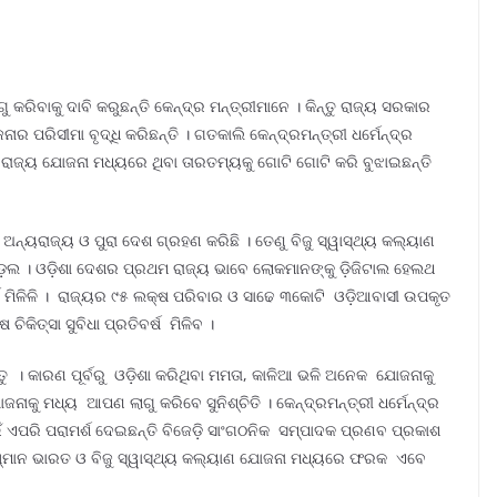
ରିବାକୁ ଦାବି କରୁଛନ୍ତି କେନ୍ଦ୍ର ମନ୍ତ୍ରୀମାନେ । କିନ୍ତୁ ରାଜ୍ୟ ସରକାର
ଜନାର ପରିସୀମା ବୃଦ୍ଧି କରିଛନ୍ତି । ଗତକାଲି କେନ୍ଦ୍ରମନ୍ତ୍ରୀ ଧର୍ମେନ୍ଦ୍ର
 ରାଜ୍ୟ ଯୋଜନା ମଧ୍ୟରେ ଥିବା ତାରତମ୍ୟକୁ ଗୋଟି ଗୋଟି କରି ବୁଝାଇଛନ୍ତି
୍ୟରାଜ୍ୟ ଓ ପୁରା ଦେଶ ଗ୍ରହଣ କରିଛି । ତେଣୁ ବିଜୁ ସ୍ୱାସ୍ଥ୍ୟ କଲ୍ୟାଣ
ଡ଼େଲ । ଓଡ଼ିଶା ଦେଶର ପ୍ରଥମ ରାଜ୍ୟ ଭାବେ ଲୋକମାନଙ୍କୁ ଡ଼ିଜିଟାଲ ହେଲଥ
ର୍ଡ଼ ମିଳିଳି । ରାଜ୍ୟର ୯୫ ଲକ୍ଷ ପରିବାର ଓ ସାଢେ ୩କୋଟି ଓଡ଼ିଆବାସୀ ଉପକୃତ
କିତ୍ସା ସୁବିଧା ପ୍ରତିବର୍ଷ ମିଳିବ ।
 । କାରଣ ପୂର୍ବରୁ ଓଡ଼ିଶା କରିଥିବା ମମତା, କାଳିଆ ଭଳି ଅନେକ ଯୋଜନାକୁ
ଜନାକୁ ମଧ୍ୟ ଆପଣ ଲାଗୁ କରିବେ ସୁନିଶ୍ଚିତି । କେନ୍ଦ୍ରମନ୍ତ୍ରୀ ଧର୍ମେନ୍ଦ୍ର
ଁ ଏପରି ପରାମର୍ଶ ଦେଇଛନ୍ତି ବିଜେଡ଼ି ସାଂଗଠନିକ ସମ୍ପାଦକ ପ୍ରଣବ ପ୍ରକାଶ
ଷ୍ମାନ ଭାରତ ଓ ବିଜୁ ସ୍ୱାସ୍ଥ୍ୟ କଲ୍ୟାଣ ଯୋଜନା ମଧ୍ୟରେ ଫରକ ଏବେ