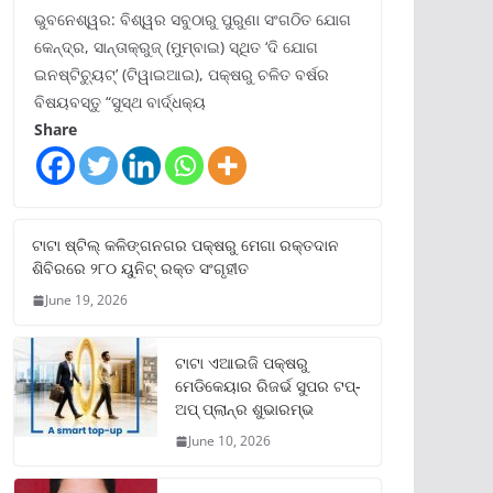
ଭୁବନେଶ୍ୱର: ବିଶ୍ୱର ସବୁଠାରୁ ପୁରୁଣା ସଂଗଠିତ ଯୋଗ
କେନ୍ଦ୍ର, ସାନ୍ତାକ୍ରୁଜ୍ (ମୁମ୍ବାଇ) ସ୍ଥିତ ‘ଦି ଯୋଗ
ଇନଷ୍ଟିଚ୍ୟୁଟ୍‌’ (ଟିୱାଇଆଇ), ପକ୍ଷରୁ ଚଳିତ ବର୍ଷର
ବିଷୟବସ୍ତୁ “ସୁସ୍ଥ ବାର୍ଦ୍ଧକ୍ୟ
Share
ଟାଟା ଷ୍ଟିଲ୍‌ କଳିଙ୍ଗନଗର ପକ୍ଷରୁ ମେଗା ରକ୍ତଦାନ
ଶିବିରରେ ୨୮୦ ୟୁନିଟ୍‌ ରକ୍ତ ସଂଗୃହୀତ
June 19, 2026
ଟାଟା ଏଆଇଜି ପକ୍ଷରୁ
ମେଡିକେୟାର ରିଜର୍ଭ ସୁପର ଟପ୍‌-
ଅପ୍ ପ୍ଲାନ୍‌ର ଶୁଭାରମ୍ଭ
June 10, 2026