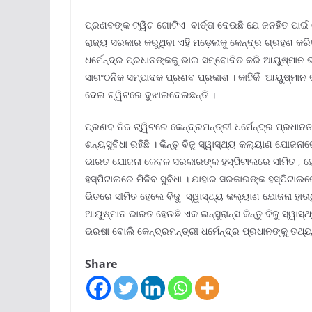
ପ୍ରଣବଙ୍କ ଟ୍ୱିଟ ଗୋଟିଏ ବାର୍ତ୍ତା ଦେଉଛି ଯେ ଜନହିତ ପାଇଁ 
ରାଜ୍ୟ ସରକାର କରୁଥିବା ଏହି ମଡ଼େଲକୁ କେନ୍ଦ୍ର ଗ୍ରହଣ କରିବା
ଧର୍ମେନ୍ଦ୍ର ପ୍ରଧାନଙ୍କକୁ ଭାଇ ସମ୍ବୋଦିତ କରି ଆୟୁଷ୍ମାନ ଭ
ସାଗଂଠନିକ ସମ୍ପାଦକ ପ୍ରଣବ ପ୍ରକାଶ । କାହିକିଁ ଆୟୁଷ୍ମାନ 
ଦେଇ ଟ୍ୱିଟରେ ବୁଝାଇଦେଇଛନ୍ତି ।
ପ୍ରଣବ ନିଜ ଟ୍ୱିଟରେ କେନ୍ଦ୍ରମନ୍ତ୍ରୀ ଧର୍ମେନ୍ଦ୍ର ପ୍ରଧା
ଶନ୍ୟସୁବିଧା ରହିଛି । କିନ୍ତୁ ବିଜୁ ସ୍ୱାସ୍ଥ୍ୟ କଲ୍ୟାଣ ଯୋଜନ
ଭାରତ ଯୋଜନା କେବଳ ସରକାରଙ୍କ ହସ୍ପିଟାଲରେ ସୀମିତ , 
ହସ୍ପିଟାଲରେ ମିଳିବ ସୁବିଧା । ଯାହାର ସରକାରଙ୍କ ହସ୍ପିଟାଲର
ଭିତରେ ସୀମିତ ହେଲେ ବିଜୁ ସ୍ୱାସ୍ଥ୍ୟ କଲ୍ୟାଣ ଯୋଜନା ହାତ
ଆୟୁଷ୍ମାନ ଭାରତ ହେଉଛି ଏକ ଇନ୍ସୁରାନ୍ସ କିନ୍ତୁ ବିଜୁ ସ୍ୱାସ୍ଥ
ଭରଷା ବୋଲି କେନ୍ଦ୍ରମନ୍ତ୍ରୀ ଧର୍ମେନ୍ଦ୍ର ପ୍ରଧାନଙ୍କୁ ତଥ୍
Share