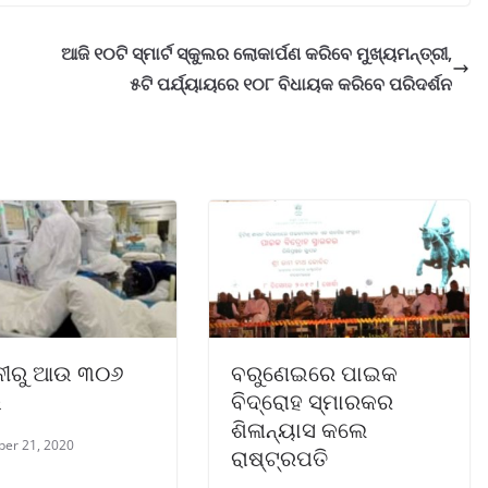
ଆଜି ୧୦ଟି ସ୍ମାର୍ଟ ସ୍କୁଲର ଲୋକାର୍ପଣ କରିବେ ମୁଖ୍ୟମନ୍ତ୍ରୀ,
୫ଟି ପର୍ଯ୍ୟାୟରେ ୧୦୮ ବିଧାୟକ କରିବେ ପରିଦର୍ଶନ
ନୀରୁ ଆଉ ୩୦୬
ବରୁଣେଇରେ ପାଇକ
ଭ
ବିଦ୍ରୋହ ସ୍ମାରକର
ଶିଳାନ୍ୟାସ କଲେ
er 21, 2020
ରାଷ୍ଟ୍ରପତି