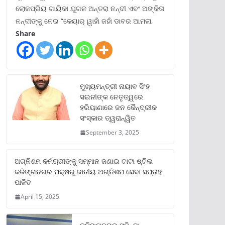
ଲୋକପ୍ରିୟ ଗାୟିକା ଯୁଗଳ ଅନ୍ତରା ନନ୍ଦୀ ଏବଂ ଅଙ୍କିତା
ନନ୍ଦୀଙ୍କୁ ନେଇ “କେୟାର୍ ୱାହାଁ ଜହାଁ ଡାବର ଆମଲା,
Share
ମୁଖ୍ୟମନ୍ତ୍ରୀ ନାୟାବ ସିଂହ
ସଇନୀଙ୍କ ନେତୃତ୍ୱରେ
ହରିୟାଣାରେ ଜନ କୈନ୍ଦ୍ରୀକ
ସଂସ୍କାର ତ୍ୱରାନ୍ୱିତ
September 3, 2025
ଅଗ୍ନିଶମ କର୍ମଚାରୀଙ୍କୁ ସମ୍ମାନ ଜଣାଇ ଟାଟା ଷ୍ଟିଲ
କଳିଙ୍ଗନଗର ପକ୍ଷରୁ ଜାତୀୟ ଅଗ୍ନିଶମ ସେବା ସପ୍ତାହ
ପାଳିତ
April 15, 2025