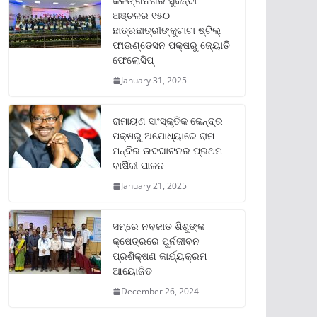
କଳିଙ୍ଗନଗର ସୁକିନ୍ଦା
ଅଞ୍ଚଳର ୧୫୦
ଛାତ୍ରଛାତ୍ରୀଙ୍କୁଟାଟା ଷ୍ଟିଲ୍
ଫାଉଣ୍ଡେସନ ପକ୍ଷରୁ ଜ୍ୟୋତି
ଫେଲୋସିପ୍‌
January 31, 2025
ରାମାୟଣ ସାଂସ୍କୃତିକ କେନ୍ଦ୍ର
ପକ୍ଷରୁ ଅଯୋଧ୍ୟାରେ ରାମ
ମନ୍ଦିର ଉଦଘାଟନର ପ୍ରଥମ
ବାର୍ଷିକୀ ପାଳନ
January 21, 2025
ସମ୍‌ରେ ନବଜାତ ଶିଶୁଙ୍କ
କ୍ଷେତ୍ରରେ ପୁର୍ନଜୀବନ
ପ୍ରଶିକ୍ଷଣ କାର୍ଯ୍ୟକ୍ରମ
ଆୟୋଜିତ
December 26, 2024