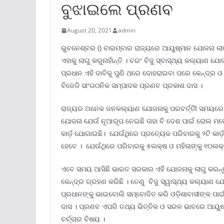
ବୁଝାଇଲେ ପ୍ରଣବ
August 20, 2021
admin
ଭୁବନେଶ୍ବର () ବାରମ୍ବାର ରାଜ୍ୟରେ ଆୟୁଷ୍ମାନ ଯୋଜନା ଲାଗୁ କ
ଏହାକୁ ଲାଗୁ କରୁନାହାଁନ୍ତି । ବରଂ ବିଜୁ ସ୍ବାସ୍ଥ୍ୟ କଲ୍ୟାଣ ଯୋ
ପ୍ରଧାନ ଏହି ଦାବିକୁ ପୁଣି ଥରେ ଦୋହରାଇବା ପରେ କେନ୍ଦ୍ର ଓ
ବିଜେଡି ସାଂଗଠନିକ ସମ୍ପାଦକ ପ୍ରଣବ ପ୍ରକାଶ ଦାସ ।
ରାଜ୍ୟର ଅନେକ ଜନକଲ୍ୟାଣ ଯୋଜନାକୁ ପରବର୍ତ୍ତିୀ ସମୟରେ ଅନ
ଯୋଜନା ଯେଉଁ ନୂଆରୂପ ନେଇଛି ତାହା ବି ଦେଶ ପାଇଁ ରୋଲ ମ
କାର୍ଡ଼ ଯୋଗାଇଛି। ଯେଉଁଥିରେ ପ୍ରତ୍ୟେକ ପରିବାରକୁ ୨ଟି କା
ହେବେ । ଯେଉଁଥିରେ ପରିବାରକୁ ୫ଲକ୍ଷ ଓ ମହିଳାଙ୍କୁ ୧୦ଲକ୍ଷ ଚି
ଏବେ ସମୟ ଆସିଛି ଭାରତ ସରକାର ଏହି ଯୋଜନାକୁ ଲାଗୁ କରନ୍ତୁ
କେନ୍ଦ୍ର ଗ୍ରହଣ କରିଛି । ତେଣୁ ବିଜୁ ସ୍ୱାସ୍ଥ୍ୟ କଲ୍ୟାଣ ଯୋ
ପ୍ରଧାନଙ୍କୁ ଭାଇବୋଲି ସମ୍ବୋଦିତ କରି ଓଡ଼ିଶାବାସୀଙ୍କ ପାଇ
ଦାସ । ପ୍ରଣବ ଏପରି ତଥ୍ୟ ଭିତ୍ତିକ ଓ ସରଳ ଭାବରେ ଆୟୁ
ଚର୍ଚ୍ଚାର ବିଷୟ ।