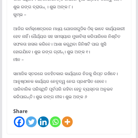
ଶୁଭ ରଙ୍ଗ ବ୍ରାଉନ୍ । ଶୁଭ ଅଙ୍କ ୮।
କୁମ୍ଭ –
ଆଜିର କର୍ମକ୍ଷେତ୍ରରେ ମଧ୍ୟ ଯୋଜନାଗୁଡିକ ଠିକ୍ ଭାବେ କାର୍ଯ୍ୟକାରୀ
ହେବ ନାହିଁ। ଧୈର୍ଯ୍ୟର ସହ ସମସ୍ୟାର ମୁକାବିଲା କରିପାରିଲେ ନିଶ୍ଚିତ
ସଫଳତା ହାସଲ କରିବେ। ଆଶା କରୁଥିବା ଜିନିଷଟି ପାଇ ଖୁସି
ହୋଇଯିବେ। ଶୁଭ ରଙ୍ଗ ଗ୍ରୀନ୍। ଶୁଭ ଅଙ୍କ ୧।
ମୀନ –
ସାମାଜିକ ସ୍ତରରେ ଜନହିତକାର କାର୍ଯ୍ୟରେ ନିଜକୁ ଲିପ୍ତ ରଖିବେ।
ଆନୁଷ୍ଠାନକ କାର୍ଯ୍ୟର ନେତୃତ୍ୱ ନେଇ ପ୍ରଶଂସିତ ହେବେ।
ପାରିବାରିକ ପରିସ୍ଥିତି ପୂର୍ବପରି ରହିବା ହେତୁ ବ୍ୟସ୍ତତା ଅନୁଭବ
କରିପାରନ୍ତି। ଶୁଭ ରଙ୍ଗ ନୀଳ। ଶୁଭ ଅଙ୍କ ୬
Share