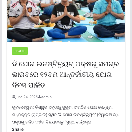
HEALTH
ଦି ଯୋଗ ଇନଷ୍ଟିଚ୍ୟୁଟ୍ ପକ୍ଷରୁ ସମଗ୍ର
ଭାରତରେ ୧୨ତମ ଆନ୍ତର୍ଜାତୀୟ ଯୋଗ
ଦିବସ ପାଳିତ
June 24, 2026
admin
ଭୁବନେଶ୍ୱର: ବିଶ୍ୱର ସବୁଠାରୁ ପୁରୁଣା ସଂଗଠିତ ଯୋଗ କେନ୍ଦ୍ର,
ସାନ୍ତାକ୍ରୁଜ୍ (ମୁମ୍ବାଇ) ସ୍ଥିତ ‘ଦି ଯୋଗ ଇନଷ୍ଟିଚ୍ୟୁଟ୍‌’ (ଟିୱାଇଆଇ),
ପକ୍ଷରୁ ଚଳିତ ବର୍ଷର ବିଷୟବସ୍ତୁ “ସୁସ୍ଥ ବାର୍ଦ୍ଧକ୍ୟ
Share