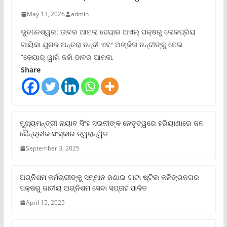
May 13, 2026
admin
ଭୁବନେଶ୍ୱର: ଡାବର ଆମଲା ହେୟାର ଅଏଲ୍ ପକ୍ଷରୁ ଲୋକପ୍ରିୟ
ଗାୟିକା ଯୁଗଳ ଅନ୍ତରା ନନ୍ଦୀ ଏବଂ ଅଙ୍କିତା ନନ୍ଦୀଙ୍କୁ ନେଇ
“କେୟାର୍ ୱାହାଁ ଜହାଁ ଡାବର ଆମଲା,
Share
ମୁଖ୍ୟମନ୍ତ୍ରୀ ନାୟାବ ସିଂହ ସଇନୀଙ୍କ ନେତୃତ୍ୱରେ ହରିୟାଣାରେ ଜନ
କୈନ୍ଦ୍ରୀକ ସଂସ୍କାର ତ୍ୱରାନ୍ୱିତ
September 3, 2025
ଅଗ୍ନିଶମ କର୍ମଚାରୀଙ୍କୁ ସମ୍ମାନ ଜଣାଇ ଟାଟା ଷ୍ଟିଲ କଳିଙ୍ଗନଗର
ପକ୍ଷରୁ ଜାତୀୟ ଅଗ୍ନିଶମ ସେବା ସପ୍ତାହ ପାଳିତ
April 15, 2025