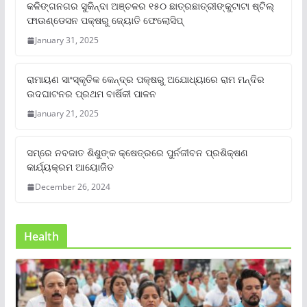
କଳିଙ୍ଗନଗର ସୁକିନ୍ଦା ଅଞ୍ଚଳର ୧୫୦ ଛାତ୍ରଛାତ୍ରୀଙ୍କୁଟାଟା ଷ୍ଟିଲ୍
ଫାଉଣ୍ଡେସନ ପକ୍ଷରୁ ଜ୍ୟୋତି ଫେଲୋସିପ୍‌
January 31, 2025
ରାମାୟଣ ସାଂସ୍କୃତିକ କେନ୍ଦ୍ର ପକ୍ଷରୁ ଅଯୋଧ୍ୟାରେ ରାମ ମନ୍ଦିର
ଉଦଘାଟନର ପ୍ରଥମ ବାର୍ଷିକୀ ପାଳନ
January 21, 2025
ସମ୍‌ରେ ନବଜାତ ଶିଶୁଙ୍କ କ୍ଷେତ୍ରରେ ପୁର୍ନଜୀବନ ପ୍ରଶିକ୍ଷଣ
କାର୍ଯ୍ୟକ୍ରମ ଆୟୋଜିତ
December 26, 2024
Health