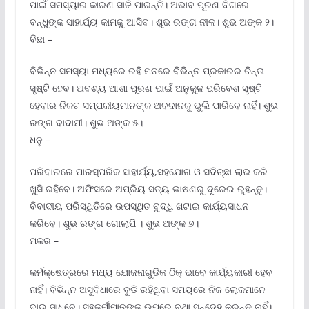
ପାଇଁ ସମସ୍ୟାର କାରଣ ସାଜି ପାରନ୍ତି। ଅଭାବ ପୂରଣ ଦିଗରେ
ବନ୍ଧୁଙ୍କ ସାହାର୍ଯ୍ୟ କାମକୁ ଆସିବ। ଶୁଭ ରଙ୍ଗ ନୀଳ। ଶୁଭ ଅଙ୍କ ୨।
ବିଛା –
ବିଭିନ୍ନ ସମସ୍ୟା ମଧ୍ୟରେ ରହି ମନରେ ବିଭିନ୍ନ ପ୍ରକାରର ଚିନ୍ତା
ସୃଷ୍ଟି ହେବ। ଅବଶ୍ୟ ଆଶା ପୂରଣ ପାଇଁ ଅନୁକୁଳ ପରିବେଶ ସୃଷ୍ଟି
ହେବାର ନିକଟ ସମ୍ପକୀୟମାନଙ୍କ ଅବଦାନକୁ ଭୁଲି ପାରିବେ ନାହିଁ। ଶୁଭ
ରଙ୍ଗ ବାଦାମୀ। ଶୁଭ ଅଙ୍କ ୫।
ଧନୁ –
ପରିବାରରେ ପାରସ୍ପରିକ ସାହାର୍ଯ୍ୟ,ସହଯୋଗ ଓ ସଦିଚ୍ଛା ଲାଭ କରି
ଖୁସି ରହିବେ। ଅଫିସରେ ଅପ୍ରିୟ ସତ୍ୟ ଭାଷଣରୁ ଦୂରେଇ ରୁହନ୍ତୁ।
ବିବାଦୀୟ ପରିସ୍ଥିତିରେ ଉପସ୍ଥିତ ବୁଦ୍ଧି ଖଟାଇ କାର୍ଯ୍ୟସାଧନ
କରିବେ। ଶୁଭ ରଙ୍ଗ ଗୋଲାପି । ଶୁଭ ଅଙ୍କ ୭।
ମକର –
କର୍ମକ୍ଷେତ୍ରରେ ମଧ୍ୟ ଯୋଜନାଗୁଡିକ ଠିକ୍ ଭାବେ କାର୍ଯ୍ୟକାରୀ ହେବ
ନାହିଁ। ବିଭିନ୍ନ ଅସୁବିଧାରେ ବୁଡି ରହିଥିବା ସମୟରେ ନିଜ ଲୋକମାନେ
ଦାଉ ସାଧିବେ। ସହକର୍ମୀମାନଙ୍କ ଉପରେ ବୃଥା ସନ୍ଦେହ କରନ୍ତୁ ନାହିଁ।