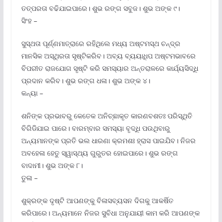
ତତ୍ପରତା ବଢିଯାଇପାରେ। ଶୁଭ ରଙ୍ଗ ସବୁଜ। ଶୁଭ ଅଙ୍କ ୯।
ସିଂହ –
ସୁସ୍ଥତା ପୂର୍ଣ୍ଣମାତ୍ରାରେ ରହିଥିଲେ ମଧ୍ୟ ଅଷ୍ଟମସ୍ଥ ଚନ୍ଦ୍ର
ମାନସିକ ଅସ୍ଥିରତା ସୃଷ୍ଟିକରିବ। ଅବ୍ୟ ବ୍ୟୟାଧିପ ଅଷ୍ଟମଭାବରେ
ବିପରୀତ ରାଜଯୋଗ ସୃଷ୍ଟି କରି ସମସ୍ୟାର ଅନ୍ତରାଳରେ କାର୍ଯ୍ୟସିଦ୍ଧି
ପ୍ରଦାନ କରିବ। ଶୁଭ ରଙ୍ଗ ଧଳା। ଶୁଭ ଅଙ୍କ ୪।
କନ୍ୟା –
ଶନିଙ୍କ ପ୍ରଭାବରୁ କେତେକ ଅନିଚ୍ଛାକୃତ କାରଣବଶତଃ ପରିସ୍ଥିତି
ବିଗିଡିଯାଇ ପାରେ। ବାରମ୍ବାର ସମସ୍ୟା ବୃଦ୍ଧି ପଉଥିବାରୁ
ଅନ୍ୟମାନଙ୍କ ପ୍ରତି ଭଲ ଧାରଣା କ୍ରମଶଃ ହ୍ରାସ ପାଇଯିବ। ନିଜର
ଅବହେଳା ହେତୁ ସ୍ୱାସ୍ଥ୍ୟ ଗୁରୁତର ହୋଇପାରେ। ଶୁଭ ରଙ୍ଗ
ବାଦାମୀ। ଶୁଭ ଅଙ୍କ ୮।
ତୁଳା –
ଶୁକ୍ରଙ୍କ ଦୃଷ୍ଟି ଆପଣଙ୍କୁ ବିଳାସବ୍ୟସନ ଦିଗକୁ ଆକର୍ଷିତ
କରିପାରେ। ଅନ୍ୟମାନେ ନିଜର ସୁବିଧା ଅନୁଯାୟୀ କାମ କରି ଆପଣଙ୍କ