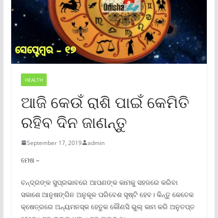
HEALTH
ଆଜି କେଉଁ ରାଶି ପାଇଁ କେମିତି
ରହିବ ଦିନ ଜାଣନ୍ତୁ
September 17, 2019
admin
ମେଷ –
ଚନ୍ଦ୍ରଙ୍କ ସୁପ୍ରଭାବରେ ଆପଣଙ୍କ କାମକୁ ସହଜରେ କରିବା
ସକାଶେ ଆନୁଷଙ୍ଗିନ ଅନୁକୂଳ ପରିବେଶ ସୃଷ୍ଟି ହେବ। କିନ୍ତୁ କେତେକ
କ୍ଷେତ୍ରରେ ଅନ୍ୟମନସ୍କ ହେତୁକ କୌଣସି ଭୁଲ୍ କାମ କରି ଅନୁତପ୍ତ