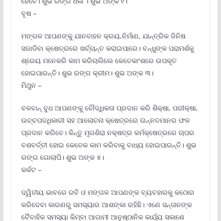
ହେବେ। ଶୁଭ ରଙ୍ଗ ଧଳା । ଶୁଭ ଅଙ୍କ ୧।
ବୃଷ –
ମଙ୍ଗଳ ଆପଣଙ୍କୁ ଯାନବାହନ କ୍ରୟ,ନିର୍ମାଣ, ଯାନ୍ତ୍ରିକ ଜିନିଷ
ସଜାଡିବା କ୍ଷେତ୍ରରେ ଖର୍ଚ୍ଚାନ୍ତ କରାଇପାରେ। ବନ୍ଧୁଙ୍କ ପରାମର୍ଶକୁ
ଶ୍ରେୟ ମନେକରି କାମ କରିଚାଲିଲେ କେତେକାଂଶରେ ଉପକୃତ
ହୋଇପାରନ୍ତି। ଶୁଭ ରଙ୍ଗ କ୍ରୀମ। ଶୁଭ ଅଙ୍କ ୩।
ମିଥୁନ –
ବଳବାନ୍ ବୁଧ ଆପଣଙ୍କୁ ବୌଦ୍ଧିକତା ପ୍ରଦାନ କରି ଶିକ୍ଷା, ପରୀକ୍ଷା,
ଉଚ୍ଚପଦଧିକାରୀ ସହ ଆଲୋଚନା କ୍ଷେତ୍ରରେ ଉନ୍ନତମାନର ଫଳ
ପ୍ରଦାନ କରିବେ। କିନ୍ତୁ ମୃଗଶିରା ନକ୍ଷତ୍ର କର୍ମକ୍ଷେତ୍ରରେ ଚାପର
ବଶବର୍ତ୍ତୀ ହୋଇ କେତେକ କାମ କରିବାକୁ ବାଧ୍ୟ ହୋଇପାରନ୍ତି। ଶୁଭ
ରଙ୍ଗ ଗୋଲାପି। ଶୁଭ ଅଙ୍କ ୫।
କର୍କଟ –
ଦ୍ୱିତୀୟ ଭାବରେ ରବି ଓ ମଙ୍ଗଳ ଆପଣଙ୍କ ବ୍ୟବହାରକୁ କଠୋର
କରିଦେବା କାରଣରୁ ସମସ୍ୟାର ଆଶଙ୍କା ରହିଛି। ଏଣେ ସନ୍ତାନଙ୍କ
ବୈବାହିକ ସମସ୍ୟା କିମ୍ବା ଆଗାମୀ ଆନୁଷ୍ଠାନିକ କାର୍ଯ୍ୟ ସକାଶେ