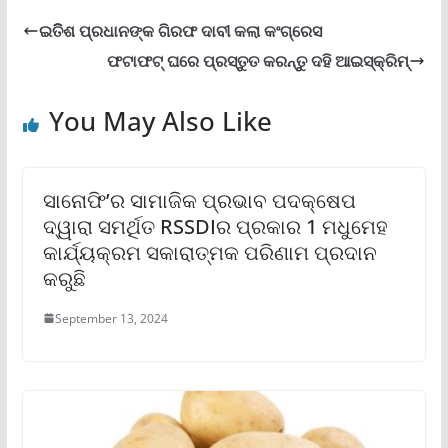
ଇତିିଶ ପ୍ରଧାନଙ୍କ ଗିରଫ ଦାବୀ କଲା କଂଗ୍ରେସ
ଫଟାଫଟ୍‌ ଘରେ ପ୍ରସ୍ତୁତ କରନ୍ତୁ ଦହି ଆଇସ୍‌କ୍ରିମ୍‌
You May Also Like
ସାନୋଫି’ର ସାମାଜିକ ପ୍ରଭାବ ପଦକ୍ଷେପ
ଦ୍ୱାରା ସମର୍ଥିତ RSSDIର ପ୍ରକାର 1 ମଧୁମେହ
କାର୍ଯ୍ୟକ୍ରମ ସକାରାତ୍ମକ ପରିଣାମ ପ୍ରଦାନ
କରୁଛି
September 13, 2024