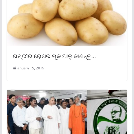
ଗମ୍ଭୀର ରୋଗର ମୂଳ ଆଳୁ ଜାଣନ୍ତୁ…
January 15, 2019