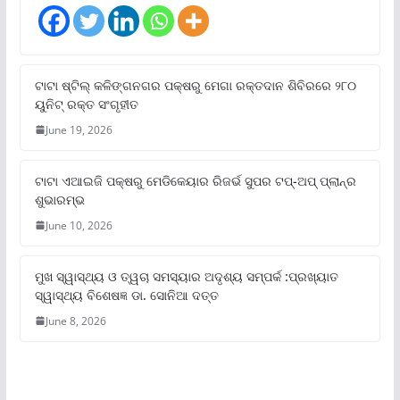
ଟାଟା ଷ୍ଟିଲ୍‌ କଳିଙ୍ଗନଗର ପକ୍ଷରୁ ମେଗା ରକ୍ତଦାନ ଶିବିରରେ ୨୮୦
ୟୁନିଟ୍‌ ରକ୍ତ ସଂଗୃହୀତ
June 19, 2026
ଟାଟା ଏଆଇଜି ପକ୍ଷରୁ ମେଡିକେୟାର ରିଜର୍ଭ ସୁପର ଟପ୍‌-ଅପ୍ ପ୍ଲାନ୍‌ର
ଶୁଭାରମ୍ଭ
June 10, 2026
ମୁଖ ସ୍ୱାସ୍ଥ୍ୟ ଓ ତ୍ୱଚା ସମସ୍ୟାର ଅଦୃଶ୍ୟ ସମ୍ପର୍କ :ପ୍ରଖ୍ୟାତ
ସ୍ୱାସ୍ଥ୍ୟ ବିଶେଷଜ୍ଞ ଡା. ସୋନିଆ ଦତ୍ତ
June 8, 2026