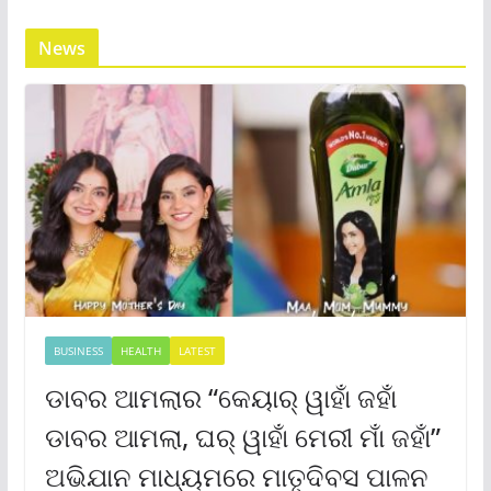
News
BUSINESS
HEALTH
LATEST
ଡାବର ଆମଲାର “କେୟାର୍ ୱାହାଁ ଜହାଁ
ଡାବର ଆମଲା, ଘର୍ ୱାହାଁ ମେରୀ ମାଁ ଜହାଁ”
ଅଭିଯାନ ମାଧ୍ୟମରେ ମାତୃଦିବସ ପାଳନ