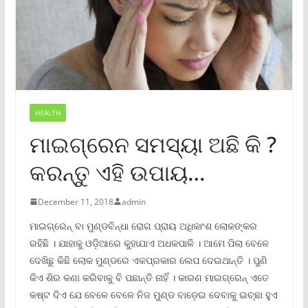
HEALTH
ମାଇଗ୍ରେନ ସମସ୍ୟା ଅଛି କି ?
କରନ୍ତୁ ଏହି ଉପାୟ…
December 11, 2018
admin
ମାଇଗ୍ରେନ୍ ବା ମୁଣ୍ଡବିନ୍ଧା ରୋଗ ପ୍ରାୟ ଅଧିକାଂଶ ଲୋକଙ୍କର
ରହିଛି । ଯାହାକୁ ଓଡ଼ିଆରେ କୁହାଯାଏ ଅଧକପାଳି । ଆମେ ପିଲା ବେଳେ
ଦେଖିଛୁ କିଛି ଲୋକ ମୁଣ୍ଡରେ ଏକପ୍ରକାର ଲେପ ଦେଇଥାନ୍ତି । ପୁଣି
କିଏ ଶିର କଣା କରିବାକୁ ବି ପଛାନ୍ତି ନାହିଁ । କାରଣ ମାଇଗ୍ରେନ୍ ଏତେ
କଷ୍ଟ ଦିଏ ଯେ ବେଳେ ବେଳେ ନିଜ ମୁଣ୍ଡ ବାଡ଼େଇ ଦେବାକୁ ଇଚ୍ଛା ହୁଏ