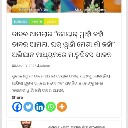
BUSINESS
HEALTH
LATEST
ଡାବର ଆମଲାର “କେୟାର୍ ୱାହାଁ ଜହାଁ
ଡାବର ଆମଲା, ଘର୍ ୱାହାଁ ମେରୀ ମାଁ ଜହାଁ”
ଅଭିଯାନ ମାଧ୍ୟମରେ ମାତୃଦିବସ ପାଳନ
May 13, 2026
admin
ଭୁବନେଶ୍ୱର: ଡାବର ଆମଲା ହେୟାର ଅଏଲ୍ ପକ୍ଷରୁ ଲୋକପ୍ରିୟ
ଗାୟିକା ଯୁଗଳ ଅନ୍ତରା ନନ୍ଦୀ ଏବଂ ଅଙ୍କିତା ନନ୍ଦୀଙ୍କୁ ନେଇ
“କେୟାର୍ ୱାହାଁ ଜହାଁ ଡାବର ଆମଲା,
Share
ମୁଖ୍ୟମନ୍ତ୍ରୀ ନାୟାବ ସିଂହ ସଇନୀଙ୍କ