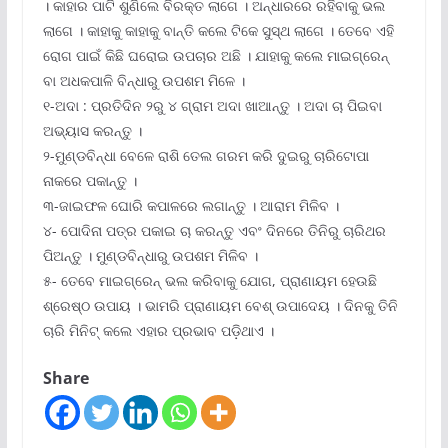
। କାହାର ପାଟି ଶୁଣିଲେ ବିରକ୍ତ ଲାଗେ । ଅନ୍ଧାରରେ ରହିବାକୁ ଭଲ
ଲାଗେ । କାହାକୁ କାହାକୁ ବାନ୍ତି କଲେ ଟିକେ ସୁସ୍ଥ ଲାଗେ । ତେବେ ଏହି
ରୋଗ ପାଇଁ କିଛି ଘରୋଇ ଉପଚାର ଅଛି । ଯାହାକୁ କଲେ ମାଇଗ୍ରେନ୍
ବା ଅଧକପାଳି ବିନ୍ଧାରୁ ଉପଶମ ମିଳେ ।
୧-ଅଦା : ପ୍ରତିଦିନ ୨ରୁ ୪ ଗ୍ରାମ ଅଦା ଖାଆନ୍ତୁ । ଅଦା ଚା ପିଇବା
ଅଭ୍ୟାସ କରନ୍ତୁ ।
୨-ମୁଣ୍ଡବିନ୍ଧା ବେଳେ ରାଶି ତେଲ ଗରମ କରି ଦୁଇରୁ ଚାରିଟୋପା
ନାକରେ ପକାନ୍ତୁ ।
୩-ଜାଇଫଳ ଘୋରି କପାଳରେ ଲଗାନ୍ତୁ । ଆରାମ ମିଳିବ ।
୪- ପୋଦିନା ପତ୍ର ପକାଇ ଚା କରନ୍ତୁ ଏବଂ ଦିନରେ ତିନିରୁ ଚାରିଥର
ପିଅନ୍ତୁ । ମୁଣ୍ଡବିନ୍ଧାରୁ ଉପଶମ ମିଳିବ ।
୫- ତେବେ ମାଇଗ୍ରେନ୍ ଭଲ କରିବାକୁ ଯୋଗ, ପ୍ରାଣାୟମ ହେଉଛି
ଶ୍ରେଷ୍ଠ ଉପାୟ । ଭାମରି ପ୍ରାଣାୟମ ବେଶ୍ ଉପାଦେୟ । ଦିନକୁ ତିନି
ଚାରି ମିନିଟ୍ କଲେ ଏହାର ପ୍ରଭାବ ପଡ଼ିଥାଏ ।
Share