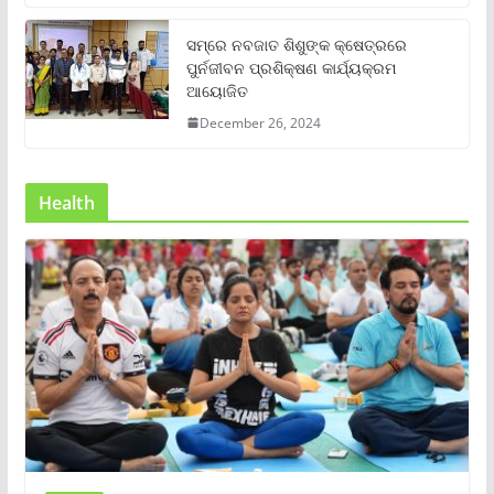
ସମ୍‌ରେ ନବଜାତ ଶିଶୁଙ୍କ କ୍ଷେତ୍ରରେ
ପୁର୍ନଜୀବନ ପ୍ରଶିକ୍ଷଣ କାର୍ଯ୍ୟକ୍ରମ
ଆୟୋଜିତ
December 26, 2024
Health