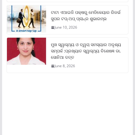
ଟାଟା ଏଆଇଜି ପକ୍ଷରୁ ମେଡିକେୟାର ରିଜର୍ଭ
ସୁପର ଟପ୍‌-ଅପ୍ ପ୍ଲାନ୍‌ର ଶୁଭାରମ୍ଭ
June 10, 2026
ମୁଖ ସ୍ୱାସ୍ଥ୍ୟ ଓ ତ୍ୱଚା ସମସ୍ୟାର ଅଦୃଶ୍ୟ
ସମ୍ପର୍କ :ପ୍ରଖ୍ୟାତ ସ୍ୱାସ୍ଥ୍ୟ ବିଶେଷଜ୍ଞ ଡା.
ସୋନିଆ ଦତ୍ତ
June 8, 2026