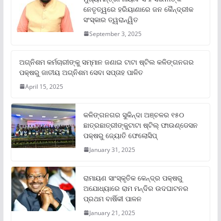
ନେତୃତ୍ୱରେ ହରିୟାଣାରେ ଜନ କୈନ୍ଦ୍ରୀକ
ସଂସ୍କାର ତ୍ୱରାନ୍ୱିତ
September 3, 2025
ଅଗ୍ନିଶମ କର୍ମଚାରୀଙ୍କୁ ସମ୍ମାନ ଜଣାଇ ଟାଟା ଷ୍ଟିଲ କଳିଙ୍ଗନଗର
ପକ୍ଷରୁ ଜାତୀୟ ଅଗ୍ନିଶମ ସେବା ସପ୍ତାହ ପାଳିତ
April 15, 2025
କଳିଙ୍ଗନଗର ସୁକିନ୍ଦା ଅଞ୍ଚଳର ୧୫୦
ଛାତ୍ରଛାତ୍ରୀଙ୍କୁଟାଟା ଷ୍ଟିଲ୍ ଫାଉଣ୍ଡେସନ
ପକ୍ଷରୁ ଜ୍ୟୋତି ଫେଲୋସିପ୍‌
January 31, 2025
ରାମାୟଣ ସାଂସ୍କୃତିକ କେନ୍ଦ୍ର ପକ୍ଷରୁ
ଅଯୋଧ୍ୟାରେ ରାମ ମନ୍ଦିର ଉଦଘାଟନର
ପ୍ରଥମ ବାର୍ଷିକୀ ପାଳନ
January 21, 2025