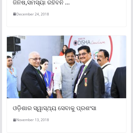
ଜିନିଷ,ସମସ୍ୟା ରହିବନି …
December 24, 2018
ଓଡ଼ିଶାର ସ୍ୱାସ୍ଥ୍ୟ ସେବାକୁ ପ୍ରଶଂସା
November 13, 2018