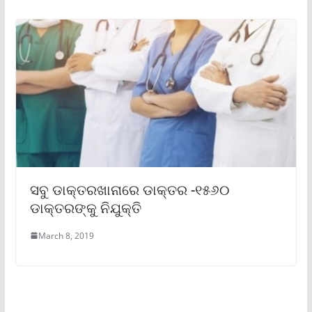
ସବୁ ଡାକ୍ତରଖାନାରେ ଡାକ୍ତର -୧୫୬୦
ଡାକ୍ତରଙ୍କୁ ନିଯୁକ୍ତି
March 8, 2019