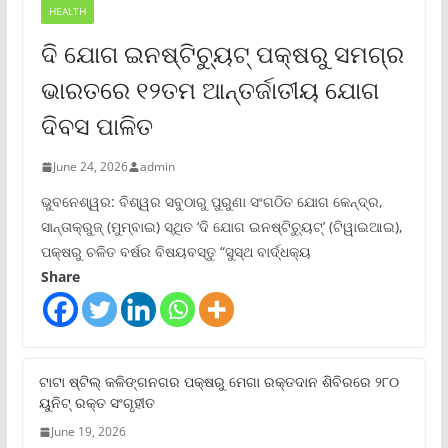
HEALTH
ଦି ଯୋଗ ଇନଷ୍ଟିଚ୍ୟୁଟ୍ ପକ୍ଷରୁ ସମଗ୍ର
ଭାରତରେ ୧୨ତମ ଆନ୍ତର୍ଜାତୀୟ ଯୋଗ
ଦିବସ ପାଳିତ
June 24, 2026
admin
ଭୁବନେଶ୍ୱର: ବିଶ୍ୱର ସବୁଠାରୁ ପୁରୁଣା ସଂଗଠିତ ଯୋଗ କେନ୍ଦ୍ର,
ସାନ୍ତାକ୍ରୁଜ୍ (ମୁମ୍ବାଇ) ସ୍ଥିତ ‘ଦି ଯୋଗ ଇନଷ୍ଟିଚ୍ୟୁଟ୍‌’ (ଟିୱାଇଆଇ),
ପକ୍ଷରୁ ଚଳିତ ବର୍ଷର ବିଷୟବସ୍ତୁ “ସୁସ୍ଥ ବାର୍ଦ୍ଧକ୍ୟ
Share
ଟାଟା ଷ୍ଟିଲ୍‌ କଳିଙ୍ଗନଗର ପକ୍ଷରୁ ମେଗା ରକ୍ତଦାନ ଶିବିରରେ ୨୮୦
ୟୁନିଟ୍‌ ରକ୍ତ ସଂଗୃହୀତ
June 19, 2026