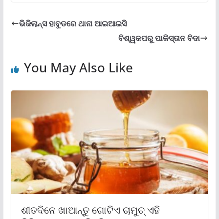
ଭିଜିଲାନ୍ସ ହାବୁଡରେ ଥାନା ଆଇଆଇସି
ବିଶ୍ୱକପରୁ ପାକିସ୍ତାନ ବିଦା
You May Also Like
ଶୀତଦିନେ ଖାଆନ୍ତୁ ଗୋଟିଏ ଚାମୁଚ୍ ଏହି