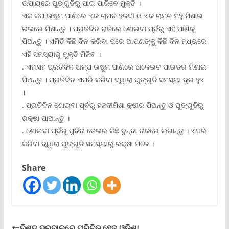
ଉପାୟରେ ଘୁଙ୍ଗୁଡିରୁ ପାଇ ପାରିବେ ମୁକ୍ତି ।
ଏକ କପ ଉଷୁମ ପାଣିରେ ଏକ ଚାମଚ ହଳଦୀ ଓ ଏକ ଚାମଚ ମହୁ ମିଶାଇ
ଭଲରେ ମିଶାନ୍ତୁ । ପ୍ରତିଦିନ ରାତିରେ ଶୋଇବା ପୂର୍ବରୁ ଏହି ପାଣିକୁ
ପିଅନ୍ତୁ । ଏମିତି କିଛି ଦିନ କରିବା ପରେ ଆପଣଙ୍କୁ କିଛି ଦିନ ମଧ୍ୟରେ
ଏହି ସମସ୍ୟାରୁ ମୁକ୍ତି ମିଳିବ ।
. ଏହାସହ ପ୍ରତିଦିନ ଅଳ୍ପ ଉଷୁମ ପାଣିରେ ଅଳେଇଚ ପାଉଡର ମିଶାଇ
ପିଅନ୍ତୁ । ପ୍ରତିଦିନ ଏପରି କରିବା ଦ୍ୱାରା ଘୁଙ୍ଗୁଡି ସମସ୍ୟା ଦୂର ହୁଏ
।
. ପ୍ରତିଦିନ ଶୋଇବା ପୂର୍ବରୁ ହଳଦୀମିଶା କ୍ଷୀର ପିଅନ୍ତୁ ଓ ଘୁଙ୍ଗୁଡିରୁ
ରକ୍ଷା ପାଆନ୍ତୁ ।
. ଶୋଇବା ପୂର୍ବରୁ ପୁଦିନା ତେଲର କିଛି ବୁନ୍ଦା ନାକରେ ଲଗାନ୍ତୁ । ଏପରି
କରିବା ଦ୍ୱାରା ଘୁଙ୍ଗୁଡି ସମସ୍ୟାରୁ ରକ୍ଷା ମିଳେ ।
Share
ବିଶ୍ବ ଦରବାରରେ ପରିଚିତ ହେବ ଓଡିଶା