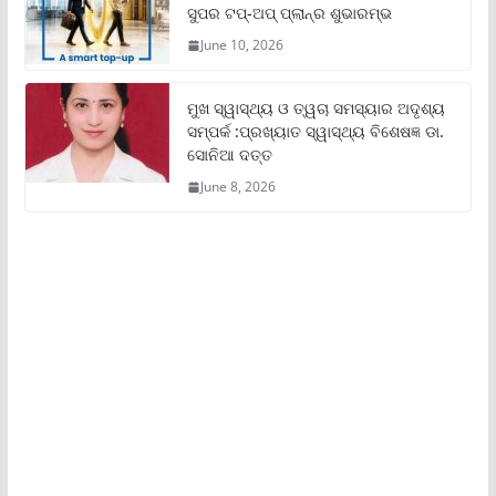
ସୁପର ଟପ୍‌-ଅପ୍ ପ୍ଲାନ୍‌ର ଶୁଭାରମ୍ଭ
June 10, 2026
ମୁଖ ସ୍ୱାସ୍ଥ୍ୟ ଓ ତ୍ୱଚା ସମସ୍ୟାର ଅଦୃଶ୍ୟ
ସମ୍ପର୍କ :ପ୍ରଖ୍ୟାତ ସ୍ୱାସ୍ଥ୍ୟ ବିଶେଷଜ୍ଞ ଡା.
ସୋନିଆ ଦତ୍ତ
June 8, 2026