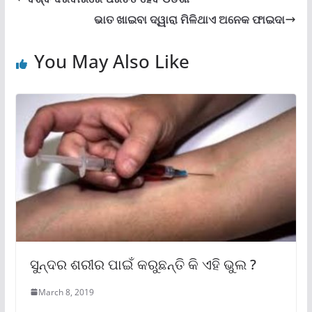
ଭାତ ଖାଇବା ଦ୍ୱାରା ମିଳିଥାଏ ଅନେକ ଫାଇଦା
You May Also Like
ସୁନ୍ଦର ଶରୀର ପାଇଁ କରୁଛନ୍ତି କି ଏହି ଭୁଲ ?
March 8, 2019