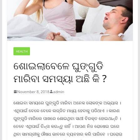
HEALTH
ଶୋଇଲାବେଳେ ଘୁଙ୍ଗୁଡି
ମାରିବା ସମସ୍ୟା ଅଛି କି ?
November 8, 2018
admin
ଶୋଇବା ସମୟରେ ଘୁଙ୍ଗୁଡି ମାରିବା ଅନେକ ଲୋକଙ୍କ ଅଭ୍ୟାସ ।
ଏଥିପାଇଁ ବେଳେ ବେଳେ ଲଜ୍ଜିତ ମଧ୍ୟ ହେବାକୁ ପଡିଥାଏ । କାରଣ
ଘୁଙ୍ଗୁଡି ମାରିଲେ ପାଖରେ ଶୋଇଥିବା ସାଥୀ ବିରକ୍ତ ହୋଇଥାନ୍ତି ।
ତେବେ ଏଥିପାଇଁ ଚିନ୍ତା କରନ୍ତୁ ନାହିଁ । ଆପଣ ନିଜ ରୋଷେଇ ଘରେ
ଥିବା ସାମଗ୍ରୀକୁ ଔଷଧ ଭାବରେ ବ୍ୟବହାର କରି ପାରିବେ । ଘରୋଇ