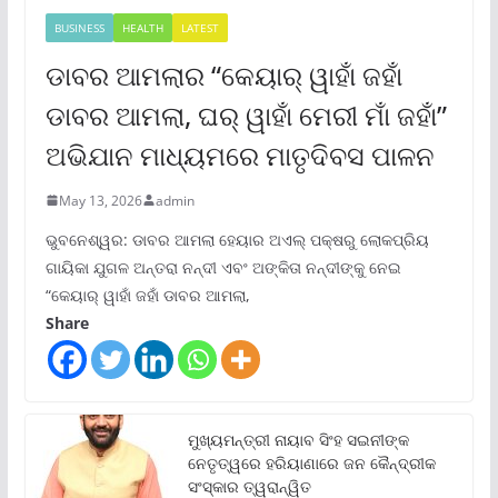
BUSINESS
HEALTH
LATEST
ଡାବର ଆମଲାର “କେୟାର୍ ୱାହାଁ ଜହାଁ
ଡାବର ଆମଲା, ଘର୍ ୱାହାଁ ମେରୀ ମାଁ ଜହାଁ”
ଅଭିଯାନ ମାଧ୍ୟମରେ ମାତୃଦିବସ ପାଳନ
May 13, 2026
admin
ଭୁବନେଶ୍ୱର: ଡାବର ଆମଲା ହେୟାର ଅଏଲ୍ ପକ୍ଷରୁ ଲୋକପ୍ରିୟ
ଗାୟିକା ଯୁଗଳ ଅନ୍ତରା ନନ୍ଦୀ ଏବଂ ଅଙ୍କିତା ନନ୍ଦୀଙ୍କୁ ନେଇ
“କେୟାର୍ ୱାହାଁ ଜହାଁ ଡାବର ଆମଲା,
Share
ମୁଖ୍ୟମନ୍ତ୍ରୀ ନାୟାବ ସିଂହ ସଇନୀଙ୍କ
ନେତୃତ୍ୱରେ ହରିୟାଣାରେ ଜନ କୈନ୍ଦ୍ରୀକ
ସଂସ୍କାର ତ୍ୱରାନ୍ୱିତ