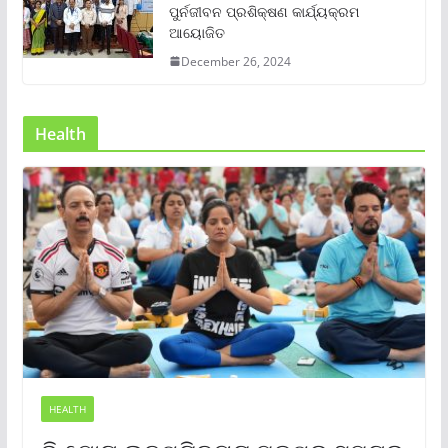
ପୁର୍ନଜୀବନ ପ୍ରଶିକ୍ଷଣ କାର୍ଯ୍ୟକ୍ରମ
ଆୟୋଜିତ
December 26, 2024
Health
HEALTH