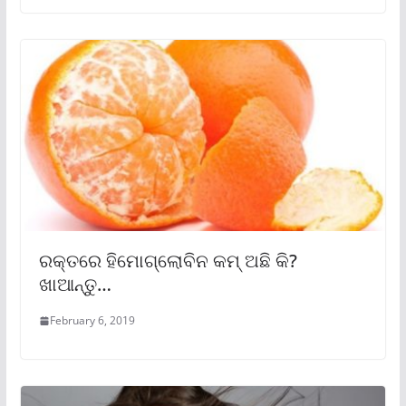
ରକ୍ତରେ ହିମୋଗ୍ଲୋବିନ କମ୍ ଅଛି କି?
ଖାଆନ୍ତୁ…
February 6, 2019