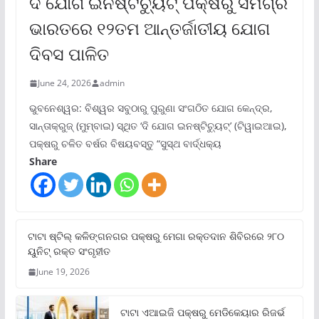
ଦି ଯୋଗ ଇନଷ୍ଟିଚ୍ୟୁଟ୍ ପକ୍ଷରୁ ସମଗ୍ର
ଭାରତରେ ୧୨ତମ ଆନ୍ତର୍ଜାତୀୟ ଯୋଗ
ଦିବସ ପାଳିତ
June 24, 2026
admin
ଭୁବନେଶ୍ୱର: ବିଶ୍ୱର ସବୁଠାରୁ ପୁରୁଣା ସଂଗଠିତ ଯୋଗ କେନ୍ଦ୍ର,
ସାନ୍ତାକ୍ରୁଜ୍ (ମୁମ୍ବାଇ) ସ୍ଥିତ ‘ଦି ଯୋଗ ଇନଷ୍ଟିଚ୍ୟୁଟ୍‌’ (ଟିୱାଇଆଇ),
ପକ୍ଷରୁ ଚଳିତ ବର୍ଷର ବିଷୟବସ୍ତୁ “ସୁସ୍ଥ ବାର୍ଦ୍ଧକ୍ୟ
Share
ଟାଟା ଷ୍ଟିଲ୍‌ କଳିଙ୍ଗନଗର ପକ୍ଷରୁ ମେଗା ରକ୍ତଦାନ ଶିବିରରେ ୨୮୦
ୟୁନିଟ୍‌ ରକ୍ତ ସଂଗୃହୀତ
June 19, 2026
ଟାଟା ଏଆଇଜି ପକ୍ଷରୁ ମେଡିକେୟାର ରିଜର୍ଭ