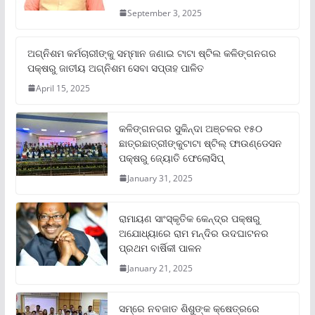
September 3, 2025
ଅଗ୍ନିଶମ କର୍ମଚାରୀଙ୍କୁ ସମ୍ମାନ ଜଣାଇ ଟାଟା ଷ୍ଟିଲ କଳିଙ୍ଗନଗର
ପକ୍ଷରୁ ଜାତୀୟ ଅଗ୍ନିଶମ ସେବା ସପ୍ତାହ ପାଳିତ
April 15, 2025
କଳିଙ୍ଗନଗର ସୁକିନ୍ଦା ଅଞ୍ଚଳର ୧୫୦
ଛାତ୍ରଛାତ୍ରୀଙ୍କୁଟାଟା ଷ୍ଟିଲ୍ ଫାଉଣ୍ଡେସନ
ପକ୍ଷରୁ ଜ୍ୟୋତି ଫେଲୋସିପ୍‌
January 31, 2025
ରାମାୟଣ ସାଂସ୍କୃତିକ କେନ୍ଦ୍ର ପକ୍ଷରୁ
ଅଯୋଧ୍ୟାରେ ରାମ ମନ୍ଦିର ଉଦଘାଟନର
ପ୍ରଥମ ବାର୍ଷିକୀ ପାଳନ
January 21, 2025
ସମ୍‌ରେ ନବଜାତ ଶିଶୁଙ୍କ କ୍ଷେତ୍ରରେ