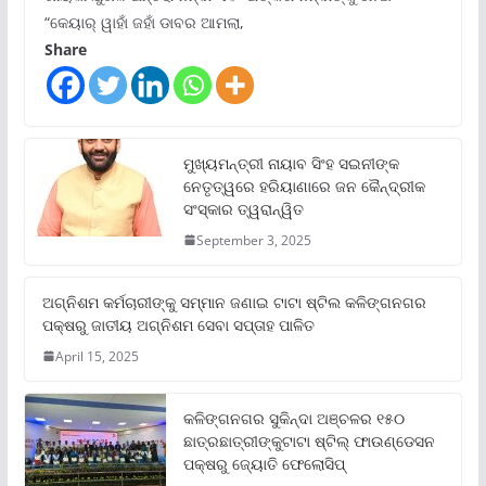
“କେୟାର୍ ୱାହାଁ ଜହାଁ ଡାବର ଆମଲା,
Share
ମୁଖ୍ୟମନ୍ତ୍ରୀ ନାୟାବ ସିଂହ ସଇନୀଙ୍କ
ନେତୃତ୍ୱରେ ହରିୟାଣାରେ ଜନ କୈନ୍ଦ୍ରୀକ
ସଂସ୍କାର ତ୍ୱରାନ୍ୱିତ
September 3, 2025
ଅଗ୍ନିଶମ କର୍ମଚାରୀଙ୍କୁ ସମ୍ମାନ ଜଣାଇ ଟାଟା ଷ୍ଟିଲ କଳିଙ୍ଗନଗର
ପକ୍ଷରୁ ଜାତୀୟ ଅଗ୍ନିଶମ ସେବା ସପ୍ତାହ ପାଳିତ
April 15, 2025
କଳିଙ୍ଗନଗର ସୁକିନ୍ଦା ଅଞ୍ଚଳର ୧୫୦
ଛାତ୍ରଛାତ୍ରୀଙ୍କୁଟାଟା ଷ୍ଟିଲ୍ ଫାଉଣ୍ଡେସନ
ପକ୍ଷରୁ ଜ୍ୟୋତି ଫେଲୋସିପ୍‌