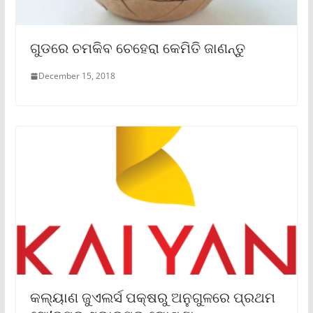
ଗୁଡରେ ଚମକିବ ଚେହେରା କେମିତି ଜାଣନ୍ତୁ
December 15, 2018
କଲ୍ୟାଣ ଜୁଏଲର୍ସ ପକ୍ଷରୁ ଅନୁଗୁଳରେ ପ୍ରଥମ