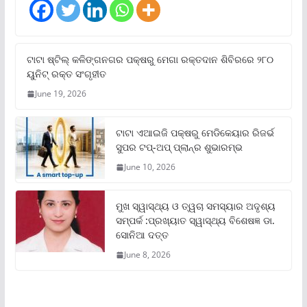
ଟାଟା ଷ୍ଟିଲ୍‌ କଳିଙ୍ଗନଗର ପକ୍ଷରୁ ମେଗା ରକ୍ତଦାନ ଶିବିରରେ ୨୮୦
ୟୁନିଟ୍‌ ରକ୍ତ ସଂଗୃହୀତ
June 19, 2026
ଟାଟା ଏଆଇଜି ପକ୍ଷରୁ ମେଡିକେୟାର ରିଜର୍ଭ
ସୁପର ଟପ୍‌-ଅପ୍ ପ୍ଲାନ୍‌ର ଶୁଭାରମ୍ଭ
June 10, 2026
ମୁଖ ସ୍ୱାସ୍ଥ୍ୟ ଓ ତ୍ୱଚା ସମସ୍ୟାର ଅଦୃଶ୍ୟ
ସମ୍ପର୍କ :ପ୍ରଖ୍ୟାତ ସ୍ୱାସ୍ଥ୍ୟ ବିଶେଷଜ୍ଞ ଡା.
ସୋନିଆ ଦତ୍ତ
June 8, 2026