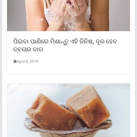
ପିଇବା ପାଣିରେ ମିଶାନ୍ତୁ ଏହି ଜିନିଷ, ଦୂର ହେବ
ତ୍ବଚାର ଦାଗ
April 4, 2019