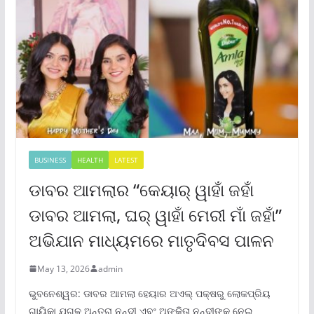
BUSINESS
HEALTH
LATEST
ଡାବର ଆମଲାର “କେୟାର୍ ୱାହାଁ ଜହାଁ
ଡାବର ଆମଲା, ଘର୍ ୱାହାଁ ମେରୀ ମାଁ ଜହାଁ”
ଅଭିଯାନ ମାଧ୍ୟମରେ ମାତୃଦିବସ ପାଳନ
May 13, 2026
admin
ଭୁବନେଶ୍ୱର: ଡାବର ଆମଲା ହେୟାର ଅଏଲ୍ ପକ୍ଷରୁ ଲୋକପ୍ରିୟ
ଗାୟିକା ଯୁଗଳ ଅନ୍ତରା ନନ୍ଦୀ ଏବଂ ଅଙ୍କିତା ନନ୍ଦୀଙ୍କୁ ନେଇ