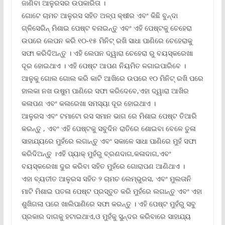
ଜାଣିବା ଆଳୁରସର ଉପକାରିତା ।
ଗୋଟେ ଚାମଚ ଆଳୁରସ ସହିତ ଅଳ୍ପ କ୍ଷୀର ଏବଂ କିଛି ବୁନ୍ଦା
ଗ୍ଳିସେରିନ୍ ମିଶାଇ ପେଷ୍ଟ ବନାଇନ୍ତୁ ଏବଂ ଏହି ପେଷ୍ଟକୁ ଚେହେରା
ଉପରେ ଲେପନ କରି ୧୦-୧୫ ମିନିଟ୍ ରଖି ସାଧା ପାଣିରେ ଚେହେରାକୁ
ସଫା କରିଦିଅନ୍ତୁ । ଏହି ଲେପନ ଦ୍ୱାରା ଚେହେରା ରୁ ବୟସ୍କରେଖା
ଦୂର ହୋଇଥାଏ । ଏହି ପେଷ୍ଟ ଆପଣ ନିୟମିତ ଳଗାଇପାରିବେ ।
ଆଳୁକୁ ଗୋଲ ଗୋଲ କରି କାଟି ଆଖିରେ ଉପରେ ୧୦ ମିନିଟ୍ ରଖି ପରେ
ହାଲକା ନଖ ଉଷୁମ ପାଣିରେ ସଫା କରିଦେବେ,ଏହା ଦ୍ୱାରା ଆଖିର
କଳାପଣ ଏବଂ କଳାରେଖା ସମସ୍ୟା ଦୂର ହୋଇଥାଏ ।
ଆଳୁରସ ଏବଂ ଟମାଟୋ ରସ ସମାନ ଭାଗ ରେ ମିଶାଇ ପେଷ୍ଟ ତିଆରି
କରନ୍ତୁ , ଏବଂ ଏହି ପେଷ୍ଟକୁ ସବୁଦିନ ରାତିରେ ଶୋଇବା ବେଳେ ତୁଳା
ସାହାଯ୍ୟରେ ମୁହଁରେ ଲଗାନ୍ତୁ ଏବଂ ସକାଳେ ସାଧା ପାଣିରେ ମୁହଁ ସଫା
କରିଦିଅନ୍ତୁ ।ଏହି ପ୍ୟାକ୍ ମୁହଁରୁ ବ୍ରଣଦାଗ,କଳାଦାଗ,ଏବଂ
ବୟସ୍କରେଖା ଦୁର କରିବା ସହିତ ମୁହଁରେ ଗୋରାପଣ ଆଣିଥାଏ ।
ଏହା ବ୍ୟତୀତ ଆଳୁରସ ସହିତ ୨ ଚାମଚ ଲେମ୍ଭୁରସ, ଏବଂ ମୁଲତାନି
ମାଟି ମିଶାଇ ପତଳା ପେଷ୍ଟ ପ୍ରସ୍ତୁତ କରି ମୁହଁରେ ଲଗାନ୍ତୁ ଏବଂ ଏହା
ଶୁଖିଗଲା ପରେ ଖାଲିପାଣିରେ ସଫା କରନ୍ତୁ । ଏହି ପେଷ୍ଟ ମୁହଁରୁ ସବୁ
ପ୍ରକାର ଦାଗକୁ ହଟାଇଥାଏ,ଓ ମୁହଁକୁ ସୁନ୍ଦର କରିବାରେ ସାହାଯ୍ୟ