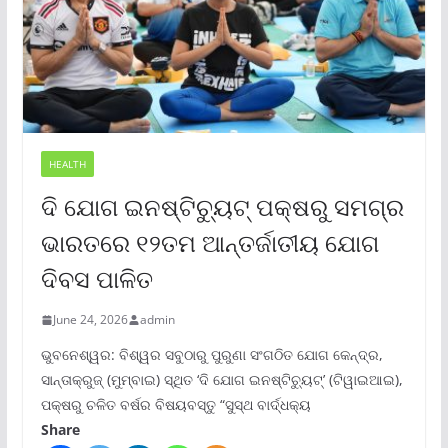
HEALTH
ଦି ଯୋଗ ଇନଷ୍ଟିଚ୍ୟୁଟ୍ ପକ୍ଷରୁ ସମଗ୍ର
ଭାରତରେ ୧୨ତମ ଆନ୍ତର୍ଜାତୀୟ ଯୋଗ
ଦିବସ ପାଳିତ
June 24, 2026
admin
ଭୁବନେଶ୍ୱର: ବିଶ୍ୱର ସବୁଠାରୁ ପୁରୁଣା ସଂଗଠିତ ଯୋଗ କେନ୍ଦ୍ର,
ସାନ୍ତାକ୍ରୁଜ୍ (ମୁମ୍ବାଇ) ସ୍ଥିତ ‘ଦି ଯୋଗ ଇନଷ୍ଟିଚ୍ୟୁଟ୍‌’ (ଟିୱାଇଆଇ),
ପକ୍ଷରୁ ଚଳିତ ବର୍ଷର ବିଷୟବସ୍ତୁ “ସୁସ୍ଥ ବାର୍ଦ୍ଧକ୍ୟ
Share