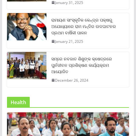
January 31, 2025
ରାମାୟଣ ସାଂସ୍କୃତିକ କେନ୍ଦ୍ର ପକ୍ଷରୁ
ଅଯୋଧ୍ୟାରେ ରାମ ମନ୍ଦିର ଉଦଘାଟନର
ପ୍ରଥମ ବାର୍ଷିକୀ ପାଳନ
January 21, 2025
ସମ୍‌ରେ ନବଜାତ ଶିଶୁଙ୍କ କ୍ଷେତ୍ରରେ
ପୁର୍ନଜୀବନ ପ୍ରଶିକ୍ଷଣ କାର୍ଯ୍ୟକ୍ରମ
ଆୟୋଜିତ
December 26, 2024
Health