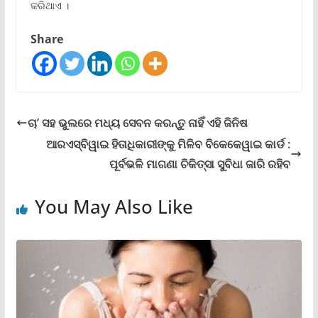
କରିଥାଏ ।
Share
ଚା’ ସହ ଭୁଲରେ ମଧ୍ୟ ସେବନ କରନ୍ତୁ ନାହିଁ ଏହି ଜିନିଷ
ଆରଏସ୍‍ବିୱାଇ ହିତାଧିକାରୀଙ୍କୁ ମିଳିବ ବିକେକେୱାଇ କାର୍ଡ :
ପୂର୍ବଭଳି ମାଗଣା ଚିକିତ୍ସା ସୁବିଧା ଜାରି ରହିବ
You May Also Like