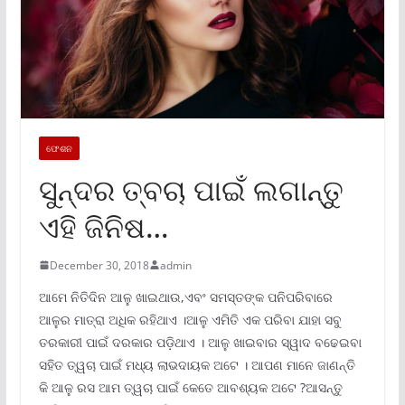
ଫେଶନ
ସୁନ୍ଦର ତ୍ବଚା ପାଇଁ ଲଗାନ୍ତୁ
ଏହି ଜିନିଷ…
December 30, 2018
admin
ଆମେ ନିତିଦିନ ଆଳୁ ଖାଇଥାଉ,ଏବଂ ସମସ୍ତଙ୍କ ପନିପରିବାରେ
ଆଳୁର ମାତ୍ରା ଅଧିକ ରହିଥାଏ ।ଆଳୁ ଏମିତି ଏକ ପରିବା ଯାହା ସବୁ
ତରକାରୀ ପାଇଁ ଦରକାର ପଡ଼ିଥାଏ । ଆଳୁ ଖାଇବାର ସ୍ୱାଦ ବଢେଇବା
ସହିତ ତ୍ୱଚା ପାଇଁ ମଧ୍ୟ ଲାଭଦାୟକ ଅଟେ । ଆପଣ ମାନେ ଜାଣନ୍ତି
କି ଆଳୁ ରସ ଆମ ତ୍ୱଚା ପାଇଁ କେତେ ଆବଶ୍ୟକ ଅଟେ ?ଆସନ୍ତୁ