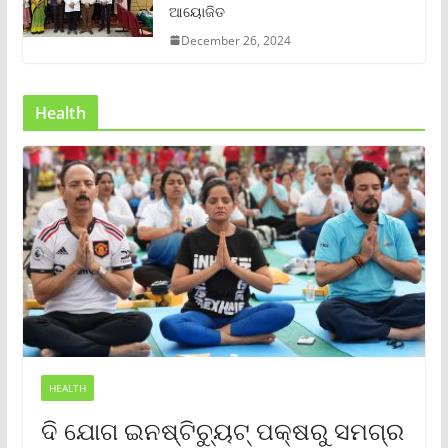
ଆୟୋଜିତ
December 26, 2024
Health
HEALTH
ଦି ଯୋଗ ଇନଷ୍ଟିଚ୍ୟୁଟ୍ ପକ୍ଷରୁ ସମଗ୍ର