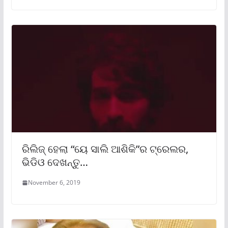
ରିଲିଜ୍ ହେଲା “ୟେ ସାଲି ଆଶିକି”ର ଟ୍ରେଲର,
ଭିଡିଓ ଦେଖନ୍ତୁ…
November 6, 2019