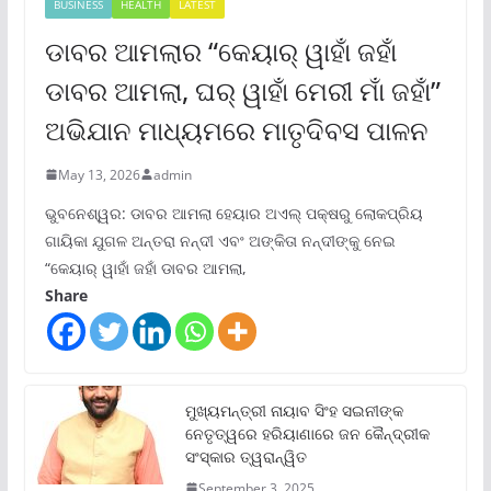
BUSINESS
HEALTH
LATEST
ଡାବର ଆମଲାର “କେୟାର୍ ୱାହାଁ ଜହାଁ
ଡାବର ଆମଲା, ଘର୍ ୱାହାଁ ମେରୀ ମାଁ ଜହାଁ”
ଅଭିଯାନ ମାଧ୍ୟମରେ ମାତୃଦିବସ ପାଳନ
May 13, 2026
admin
ଭୁବନେଶ୍ୱର: ଡାବର ଆମଲା ହେୟାର ଅଏଲ୍ ପକ୍ଷରୁ ଲୋକପ୍ରିୟ
ଗାୟିକା ଯୁଗଳ ଅନ୍ତରା ନନ୍ଦୀ ଏବଂ ଅଙ୍କିତା ନନ୍ଦୀଙ୍କୁ ନେଇ
“କେୟାର୍ ୱାହାଁ ଜହାଁ ଡାବର ଆମଲା,
Share
ମୁଖ୍ୟମନ୍ତ୍ରୀ ନାୟାବ ସିଂହ ସଇନୀଙ୍କ
ନେତୃତ୍ୱରେ ହରିୟାଣାରେ ଜନ କୈନ୍ଦ୍ରୀକ
ସଂସ୍କାର ତ୍ୱରାନ୍ୱିତ
September 3, 2025