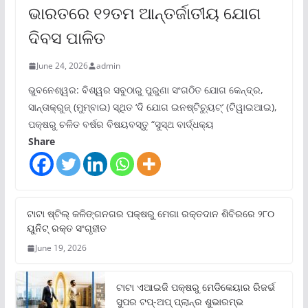
ଭାରତରେ ୧୨ତମ ଆନ୍ତର୍ଜାତୀୟ ଯୋଗ
ଦିବସ ପାଳିତ
June 24, 2026
admin
ଭୁବନେଶ୍ୱର: ବିଶ୍ୱର ସବୁଠାରୁ ପୁରୁଣା ସଂଗଠିତ ଯୋଗ କେନ୍ଦ୍ର,
ସାନ୍ତାକ୍ରୁଜ୍ (ମୁମ୍ବାଇ) ସ୍ଥିତ ‘ଦି ଯୋଗ ଇନଷ୍ଟିଚ୍ୟୁଟ୍‌’ (ଟିୱାଇଆଇ),
ପକ୍ଷରୁ ଚଳିତ ବର୍ଷର ବିଷୟବସ୍ତୁ “ସୁସ୍ଥ ବାର୍ଦ୍ଧକ୍ୟ
Share
ଟାଟା ଷ୍ଟିଲ୍‌ କଳିଙ୍ଗନଗର ପକ୍ଷରୁ ମେଗା ରକ୍ତଦାନ ଶିବିରରେ ୨୮୦
ୟୁନିଟ୍‌ ରକ୍ତ ସଂଗୃହୀତ
June 19, 2026
ଟାଟା ଏଆଇଜି ପକ୍ଷରୁ ମେଡିକେୟାର ରିଜର୍ଭ
ସୁପର ଟପ୍‌-ଅପ୍ ପ୍ଲାନ୍‌ର ଶୁଭାରମ୍ଭ