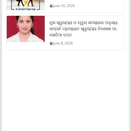
June 10, 2026
ମୁଖ ସ୍ୱାସ୍ଥ୍ୟ ଓ ତ୍ୱଚା ସମସ୍ୟାର ଅଦୃଶ୍ୟ
ସମ୍ପର୍କ :ପ୍ରଖ୍ୟାତ ସ୍ୱାସ୍ଥ୍ୟ ବିଶେଷଜ୍ଞ ଡା.
ସୋନିଆ ଦତ୍ତ
June 8, 2026