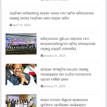
ଅଗ୍ନିଶମ କର୍ମଚାରୀଙ୍କୁ ସମ୍ମାନ ଜଣାଇ ଟାଟା ଷ୍ଟିଲ କଳିଙ୍ଗନଗର
ପକ୍ଷରୁ ଜାତୀୟ ଅଗ୍ନିଶମ ସେବା ସପ୍ତାହ ପାଳିତ
April 15, 2025
କଳିଙ୍ଗନଗର ସୁକିନ୍ଦା ଅଞ୍ଚଳର ୧୫୦
ଛାତ୍ରଛାତ୍ରୀଙ୍କୁଟାଟା ଷ୍ଟିଲ୍ ଫାଉଣ୍ଡେସନ
ପକ୍ଷରୁ ଜ୍ୟୋତି ଫେଲୋସିପ୍‌
January 31, 2025
ରାମାୟଣ ସାଂସ୍କୃତିକ କେନ୍ଦ୍ର ପକ୍ଷରୁ
ଅଯୋଧ୍ୟାରେ ରାମ ମନ୍ଦିର ଉଦଘାଟନର
ପ୍ରଥମ ବାର୍ଷିକୀ ପାଳନ
January 21, 2025
ସମ୍‌ରେ ନବଜାତ ଶିଶୁଙ୍କ କ୍ଷେତ୍ରରେ
ପୁର୍ନଜୀବନ ପ୍ରଶିକ୍ଷଣ କାର୍ଯ୍ୟକ୍ରମ