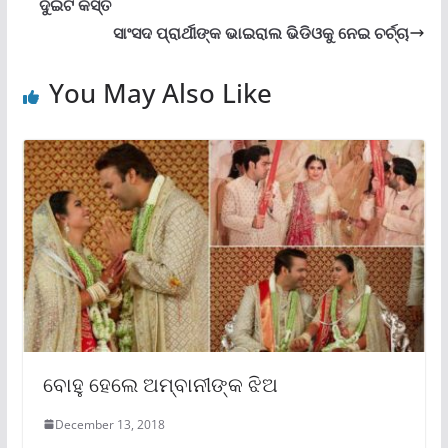
ଦୁଇଟି କିସ୍ତି
ସାଂସଦ ପ୍ରାର୍ଥୀଙ୍କ ଭାଇରାଲ ଭିଡିଓକୁ ନେଇ ଚର୍ଚ୍ଚା
You May Also Like
ବୋହୁ ହେଲେ ଅମ୍ବାନୀଙ୍କ ଝିଅ
December 13, 2018