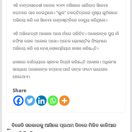
ଏହି ବାଙ୍ଗଲାଦେଶୀ ମଡେଲ ୨୦୧୧ ମସିହାରେ ଧାଲିଉଡ ସିନେମା
ଜଗତରେ ପାଦ ଦେଇଥିଲେ। “ଭୁଲ” ଚଳଚ୍ଚିତ୍ରରେ ମୁଖ୍ୟ ଭୁମିକାରେ
ଅଭିନୟ କରି ସେ ସିନେମା ଇଣ୍ଡଷ୍ଟ୍ରିରେ ଡେବ୍ୟୁ କରିଥିଲେ।
ଏହି ଅଭିନେତ୍ରୀ ଅକୋଲ ଅଖେ ନାଁରେ ପରିଚିତ। ଅକୋଲଙ୍କ ପୁରା ନାଁ
ନଫିସା ଜହାନ ଅକୋଲ ଅଖେ। ଅନେକ ରୋମାଣ୍ଟିକ ଫିଲ୍ମରେ
ଅଭିନୟ କରି ସେ ବେଶ୍ ଲୋକପ୍ରିୟତା ହାସଲ କରିଛନ୍ତି।
ଢାକାରେ ବାଣିଜ୍ୟରେ ସ୍ନାତକ ଡିଗ୍ରୀ କରିଛନ୍ତି ଅକୋଲ। ଅଧିକାଂଶ
ସମୟରେ ଅକୋଲଙ୍କ ହଟ୍ନେସ ପାଇଁ ତାଙ୍କ ଫଟୋ ଭାଇରାଲ
ହୋଇଥାଏ।
Share
ବିଜେଡି ସରକାରକୁ ଆସିଲେ ପ୍ରଥମ ଦିନରେ ମିଳିବ କାଳିଆର