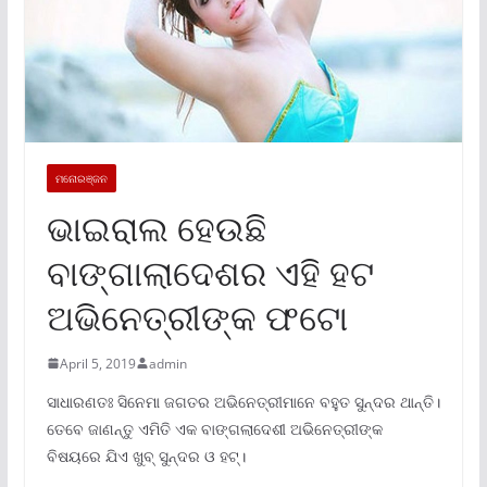
ମନୋରଞ୍ଜନ
ଭାଇରାଲ ହେଉଛି
ବାଙ୍ଗାଲାଦେଶର ଏହି ହଟ
ଅଭିନେତ୍ରୀଙ୍କ ଫଟୋ
April 5, 2019
admin
ସାଧାରଣତଃ ସିନେମା ଜଗତର ଅଭିନେତ୍ରୀମାନେ ବହୁତ ସୁନ୍ଦର ଥାନ୍ତି।
ତେବେ ଜାଣନ୍ତୁ ଏମିତି ଏକ ବାଙ୍ଗଲାଦେଶୀ ଅଭିନେତ୍ରୀଙ୍କ
ବିଷୟରେ ଯିଏ ଖୁବ୍ ସୁନ୍ଦର ଓ ହଟ୍।