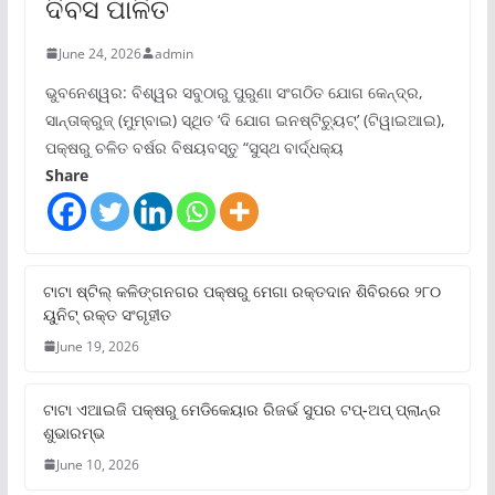
ଦିବସ ପାଳିତ
June 24, 2026
admin
ଭୁବନେଶ୍ୱର: ବିଶ୍ୱର ସବୁଠାରୁ ପୁରୁଣା ସଂଗଠିତ ଯୋଗ କେନ୍ଦ୍ର,
ସାନ୍ତାକ୍ରୁଜ୍ (ମୁମ୍ବାଇ) ସ୍ଥିତ ‘ଦି ଯୋଗ ଇନଷ୍ଟିଚ୍ୟୁଟ୍‌’ (ଟିୱାଇଆଇ),
ପକ୍ଷରୁ ଚଳିତ ବର୍ଷର ବିଷୟବସ୍ତୁ “ସୁସ୍ଥ ବାର୍ଦ୍ଧକ୍ୟ
Share
ଟାଟା ଷ୍ଟିଲ୍‌ କଳିଙ୍ଗନଗର ପକ୍ଷରୁ ମେଗା ରକ୍ତଦାନ ଶିବିରରେ ୨୮୦
ୟୁନିଟ୍‌ ରକ୍ତ ସଂଗୃହୀତ
June 19, 2026
ଟାଟା ଏଆଇଜି ପକ୍ଷରୁ ମେଡିକେୟାର ରିଜର୍ଭ ସୁପର ଟପ୍‌-ଅପ୍ ପ୍ଲାନ୍‌ର
ଶୁଭାରମ୍ଭ
June 10, 2026