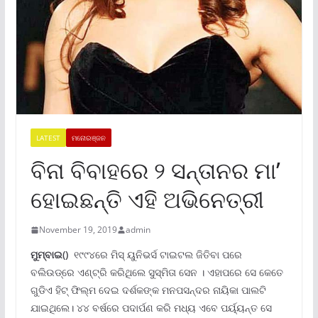
LATEST
ମନୋରଞ୍ଜନ
ବିନା ବିବାହରେ ୨ ସନ୍ତାନର ମା’
ହୋଇଛନ୍ତି ଏହି ଅଭିନେତ୍ରୀ
November 19, 2019
admin
ମୁମ୍ବାଇ()
୧୯୯୪ରେ ମିସ୍ ୟୁନିଭର୍ସ ଟାଇଟଲ ଜିତିବା ପରେ
ବଲିଉଡ୍ରେ ଏଣ୍ଟ୍ରି କରିଥିଲେ ସୁସ୍ମିତା ସେନ । ଏହାପରେ ସେ କେତେ
ଗୁଡିଏ ହିଟ୍ ଫିଲ୍ମ ଦେଇ ଦର୍ଶକଙ୍କ ମନପସନ୍ଦର ନାୟିକା ପାଲଟି
ଯାଇଥିଲେ। ୪୪ ବର୍ଷରେ ପଦାର୍ପଣ କରି ମଧ୍ୟ ଏବେ ପର୍ୟ୍ୟନ୍ତ ସେ