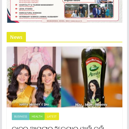
News
BUSINESS
HEALTH
LATEST
ଡାବର ଆମଲାର “କେୟାର୍ ୱାହାଁ ଜହାଁ