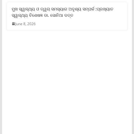
ମୁଖ ସ୍ୱାସ୍ଥ୍ୟ ଓ ତ୍ୱଚା ସମସ୍ୟାର ଅଦୃଶ୍ୟ ସମ୍ପର୍କ :ପ୍ରଖ୍ୟାତ
ସ୍ୱାସ୍ଥ୍ୟ ବିଶେଷଜ୍ଞ ଡା. ସୋନିଆ ଦତ୍ତ
June 8, 2026