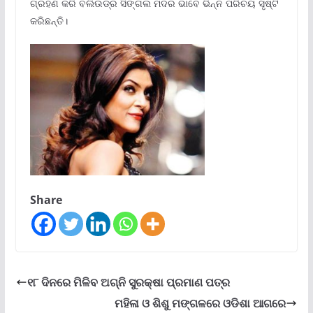
ଗ୍ରହଣ କରି ବଲିଉଡ୍ର ସିଙ୍ଗଲ ମଦର ଭାବେ ଭିନ୍ନ ପରିଚୟ ସୃଷ୍ଟି
କରିଛନ୍ତି।
Share
୧୮ ଦିନରେ ମିଳିବ ଅଗ୍ନି ସୁରକ୍ଷା ପ୍ରମାଣ ପତ୍ର
ମହିଳା ଓ ଶିଶୁ ମଙ୍ଗଳରେ ଓଡିଶା ଆଗରେ