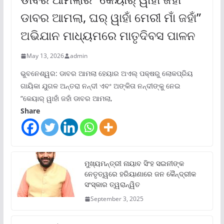
ଡାବର ଆମଲା, ଘର୍ ୱାହାଁ ମେରୀ ମାଁ ଜହାଁ”
ଅଭିଯାନ ମାଧ୍ୟମରେ ମାତୃଦିବସ ପାଳନ
May 13, 2026
admin
ଭୁବନେଶ୍ୱର: ଡାବର ଆମଲା ହେୟାର ଅଏଲ୍ ପକ୍ଷରୁ ଲୋକପ୍ରିୟ
ଗାୟିକା ଯୁଗଳ ଅନ୍ତରା ନନ୍ଦୀ ଏବଂ ଅଙ୍କିତା ନନ୍ଦୀଙ୍କୁ ନେଇ
“କେୟାର୍ ୱାହାଁ ଜହାଁ ଡାବର ଆମଲା,
Share
ମୁଖ୍ୟମନ୍ତ୍ରୀ ନାୟାବ ସିଂହ ସଇନୀଙ୍କ
ନେତୃତ୍ୱରେ ହରିୟାଣାରେ ଜନ କୈନ୍ଦ୍ରୀକ
ସଂସ୍କାର ତ୍ୱରାନ୍ୱିତ
September 3, 2025