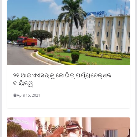
୨୧ ଆଇଏଏସଙ୍କୁ କୋଭିଡ୍ ପର୍ଯ୍ୟବେକ୍ଷକ
ଦାୟିତ୍ୱ
April 15, 2021