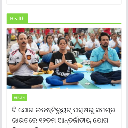
Health
HEALTH
ଦି ଯୋଗ ଇନଷ୍ଟିଚ୍ୟୁଟ୍ ପକ୍ଷରୁ ସମଗ୍ର
ଭାରତରେ ୧୨ତମ ଆନ୍ତର୍ଜାତୀୟ ଯୋଗ