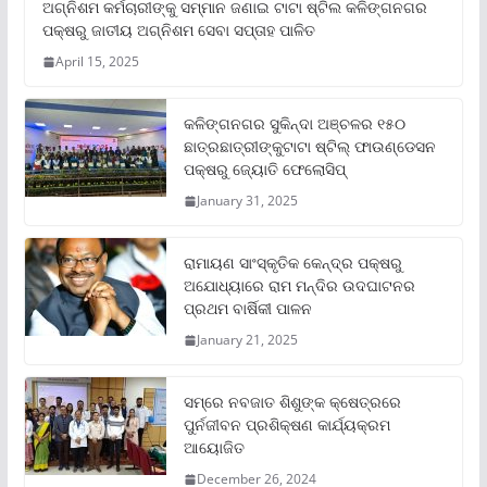
ଅଗ୍ନିଶମ କର୍ମଚାରୀଙ୍କୁ ସମ୍ମାନ ଜଣାଇ ଟାଟା ଷ୍ଟିଲ କଳିଙ୍ଗନଗର
ପକ୍ଷରୁ ଜାତୀୟ ଅଗ୍ନିଶମ ସେବା ସପ୍ତାହ ପାଳିତ
April 15, 2025
କଳିଙ୍ଗନଗର ସୁକିନ୍ଦା ଅଞ୍ଚଳର ୧୫୦
ଛାତ୍ରଛାତ୍ରୀଙ୍କୁଟାଟା ଷ୍ଟିଲ୍ ଫାଉଣ୍ଡେସନ
ପକ୍ଷରୁ ଜ୍ୟୋତି ଫେଲୋସିପ୍‌
January 31, 2025
ରାମାୟଣ ସାଂସ୍କୃତିକ କେନ୍ଦ୍ର ପକ୍ଷରୁ
ଅଯୋଧ୍ୟାରେ ରାମ ମନ୍ଦିର ଉଦଘାଟନର
ପ୍ରଥମ ବାର୍ଷିକୀ ପାଳନ
January 21, 2025
ସମ୍‌ରେ ନବଜାତ ଶିଶୁଙ୍କ କ୍ଷେତ୍ରରେ
ପୁର୍ନଜୀବନ ପ୍ରଶିକ୍ଷଣ କାର୍ଯ୍ୟକ୍ରମ
ଆୟୋଜିତ
December 26, 2024