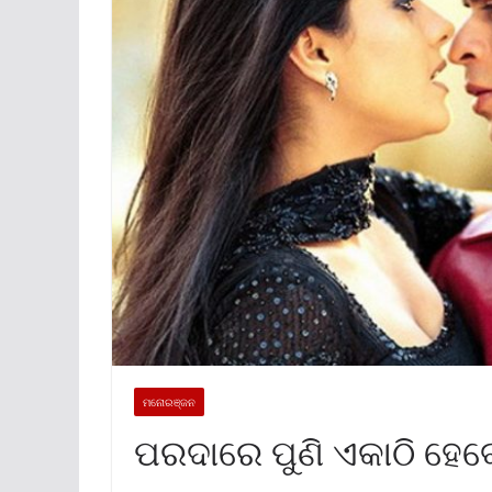
ମନୋରଞ୍ଜନ
ପରଦାରେ ପୁଣି ଏକାଠି ହେବ