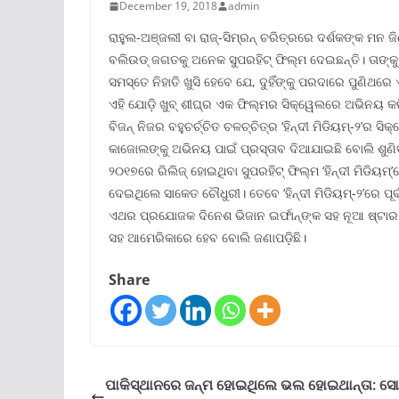
December 19, 2018
admin
ରାହୁଲ-ଅଞ୍ଜଲୀ ବା ରାଜ୍-ସିମ୍ରନ୍ ଚରିତ୍ରରେ ଦର୍ଶକଙ୍କ ମନ ଜିଣ
ବଲିଉଡ୍ ଜଗତକୁ ଅନେକ ସୁପରହିଟ୍ ଫିଲ୍ମ ଦେଇଛନ୍ତି। ତାଙ୍କୁ ସ୍
ସମସ୍ତେ ନିହାତି ଖୁସି ହେବେ ଯେ, ଦୁହିଁଙ୍କୁ ପରଦାରେ ପୁଣିଥରେ 
ଏହି ଯୋଡ଼ି ଖୁବ୍ ଶୀଘ୍ର ଏକ ଫିଲ୍ମର ସିକ୍ୱେଲରେ ଅଭିନୟ କରିବା 
ବିଜନ୍ ନିଜର ବହୁଚର୍ଚ୍ଚିତ ଚଳଚ୍ଚିତ୍ର ‘ହିନ୍ଦୀ ମିଡିୟମ୍-୨’ର ସି
କାଜୋଲଙ୍କୁ ଅଭିନୟ ପାଇଁ ପ୍ରସ୍ତାବ ଦିଆଯାଇଛି ବୋଲି ଶୁଣିବା
୨୦୧୭ରେ ରିଲିଜ୍ ହୋଇଥିବା ସୁପରହିଟ୍ ଫିଲ୍ମ ‘ହିନ୍ଦୀ ମିଡିୟମ
ଦେଇଥିଲେ ସାକେତ ଚୌଧୁରୀ। ତେବେ ‘ହିନ୍ଦୀ ମିଡିୟମ୍-୨’ରେ ପୂର
ଏଥର ପ୍ରଯୋଜକ ଦିନେଶ ଭିଜାନ ଇର୍ଫାନ୍ଙ୍କ ସହ ନୂଆ ଷ୍ଟାର କା
ସହ ଆମେରିକାରେ ହେବ ବୋଲି ଜଣାପଡ଼ିଛି।
Share
ପାକିସ୍ଥାନରେ ଜନ୍ମ ହୋଇଥିଲେ ଭଲ ହୋଇଥାନ୍ତା: ସୋ