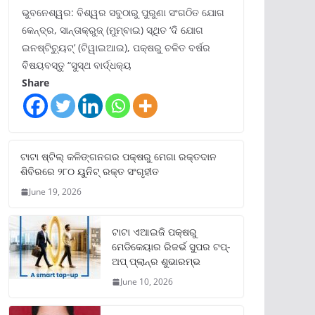
ଭୁବନେଶ୍ୱର: ବିଶ୍ୱର ସବୁଠାରୁ ପୁରୁଣା ସଂଗଠିତ ଯୋଗ
କେନ୍ଦ୍ର, ସାନ୍ତାକ୍ରୁଜ୍ (ମୁମ୍ବାଇ) ସ୍ଥିତ ‘ଦି ଯୋଗ
ଇନଷ୍ଟିଚ୍ୟୁଟ୍‌’ (ଟିୱାଇଆଇ), ପକ୍ଷରୁ ଚଳିତ ବର୍ଷର
ବିଷୟବସ୍ତୁ “ସୁସ୍ଥ ବାର୍ଦ୍ଧକ୍ୟ
Share
ଟାଟା ଷ୍ଟିଲ୍‌ କଳିଙ୍ଗନଗର ପକ୍ଷରୁ ମେଗା ରକ୍ତଦାନ
ଶିବିରରେ ୨୮୦ ୟୁନିଟ୍‌ ରକ୍ତ ସଂଗୃହୀତ
June 19, 2026
ଟାଟା ଏଆଇଜି ପକ୍ଷରୁ
ମେଡିକେୟାର ରିଜର୍ଭ ସୁପର ଟପ୍‌-
ଅପ୍ ପ୍ଲାନ୍‌ର ଶୁଭାରମ୍ଭ
June 10, 2026