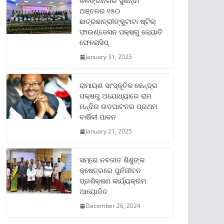
କଳିଙ୍ଗନଗର ସୁକିନ୍ଦା
ଅଞ୍ଚଳର ୧୫୦
ଛାତ୍ରଛାତ୍ରୀଙ୍କୁଟାଟା ଷ୍ଟିଲ୍
ଫାଉଣ୍ଡେସନ ପକ୍ଷରୁ ଜ୍ୟୋତି
ଫେଲୋସିପ୍‌
January 31, 2025
ରାମାୟଣ ସାଂସ୍କୃତିକ କେନ୍ଦ୍ର
ପକ୍ଷରୁ ଅଯୋଧ୍ୟାରେ ରାମ
ମନ୍ଦିର ଉଦଘାଟନର ପ୍ରଥମ
ବାର୍ଷିକୀ ପାଳନ
January 21, 2025
ସମ୍‌ରେ ନବଜାତ ଶିଶୁଙ୍କ
କ୍ଷେତ୍ରରେ ପୁର୍ନଜୀବନ
ପ୍ରଶିକ୍ଷଣ କାର୍ଯ୍ୟକ୍ରମ
ଆୟୋଜିତ
December 26, 2024