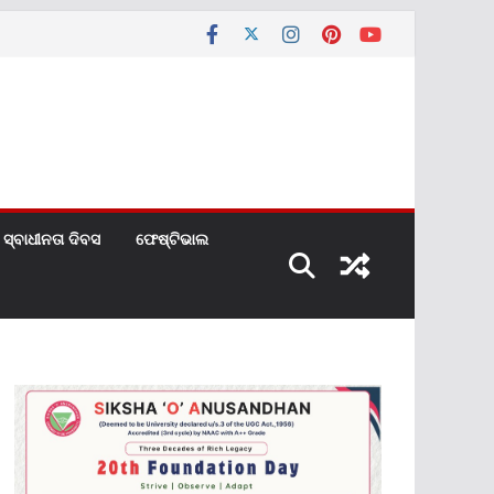
ସ୍ବାଧୀନତା ଦିବସ
ଫେଷ୍ଟିଭାଲ