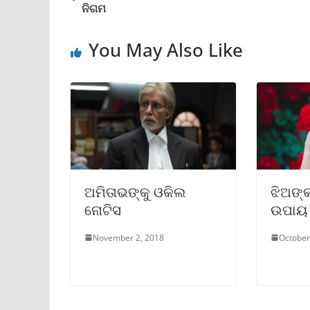
ନିଗମ
You May Also Like
ଅମିତାଭଙ୍କୁ ଓକିଲ
ଝିଅଙ୍
ନୋଟିସ
ଉପାୟ
November 2, 2018
October