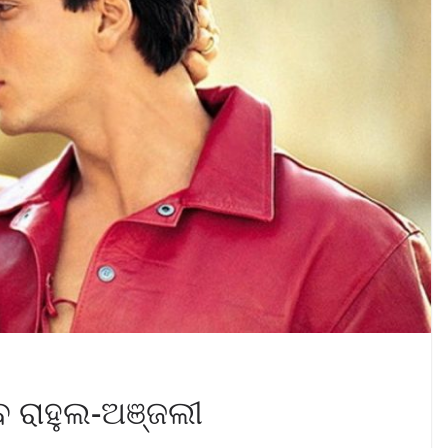
େ ରାହୁଲ-ଅଞ୍ଜଲୀ