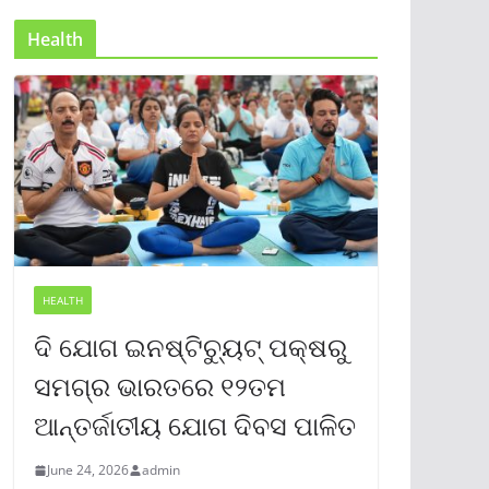
Health
HEALTH
ଦି ଯୋଗ ଇନଷ୍ଟିଚ୍ୟୁଟ୍ ପକ୍ଷରୁ
ସମଗ୍ର ଭାରତରେ ୧୨ତମ
ଆନ୍ତର୍ଜାତୀୟ ଯୋଗ ଦିବସ ପାଳିତ
June 24, 2026
admin