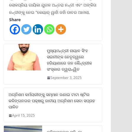
ଲୋକପ୍ରିୟ ଗାୟିକା ଯୁଗଳ ଅନ୍ତରା ନନ୍ଦୀ ଏବଂ ଅଙ୍କିତା
ନନ୍ଦୀଙ୍କୁ ନେଇ “କେୟାର୍ ୱାହାଁ ଜହାଁ ଡାବର ଆମଲା,
Share
ମୁଖ୍ୟମନ୍ତ୍ରୀ ନାୟାବ ସିଂହ
ସଇନୀଙ୍କ ନେତୃତ୍ୱରେ
ହରିୟାଣାରେ ଜନ କୈନ୍ଦ୍ରୀକ
ସଂସ୍କାର ତ୍ୱରାନ୍ୱିତ
September 3, 2025
ଅଗ୍ନିଶମ କର୍ମଚାରୀଙ୍କୁ ସମ୍ମାନ ଜଣାଇ ଟାଟା ଷ୍ଟିଲ
କଳିଙ୍ଗନଗର ପକ୍ଷରୁ ଜାତୀୟ ଅଗ୍ନିଶମ ସେବା ସପ୍ତାହ
ପାଳିତ
April 15, 2025