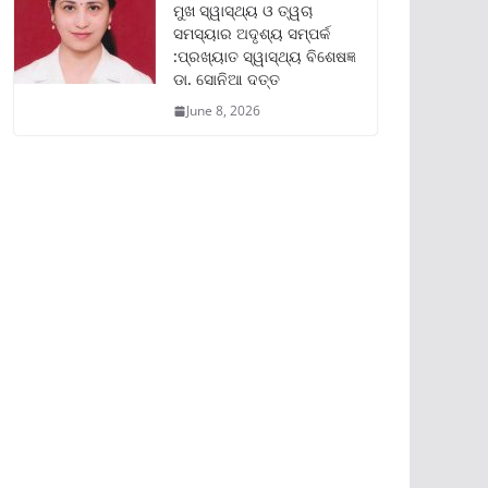
ମୁଖ ସ୍ୱାସ୍ଥ୍ୟ ଓ ତ୍ୱଚା
ସମସ୍ୟାର ଅଦୃଶ୍ୟ ସମ୍ପର୍କ
:ପ୍ରଖ୍ୟାତ ସ୍ୱାସ୍ଥ୍ୟ ବିଶେଷଜ୍ଞ
ଡା. ସୋନିଆ ଦତ୍ତ
June 8, 2026