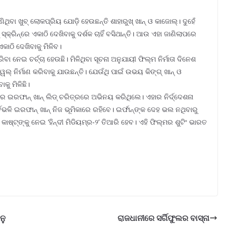
ିଥିବା ଖୁବ୍ ଲୋକପ୍ରିୟ ଯୋଡ଼ି ହେଉଛନ୍ତି ଶାହାରୁଖ୍ ଖାନ୍ ଓ କାଜୋଲ୍। ଦୁହେଁ
କ୍ରିନ୍ରେ ଏକାଠି ଦେଖିବାକୁ ଦର୍ଶକ ଚାହିଁ ବସିଥାନ୍ତି। ଆଉ ଏହା ଜାଣିଲାପରେ
ଏକାଠି ଦେଖିବାକୁ ମିଳିବ।
ନେଇ ଚର୍ଚ୍ଚା ହେଉଛି। ମିଳିଥିବା ସୂଚନା ଅନୁଯାୟୀ ଫିଲ୍ମ ନିର୍ମାତା ଦିନେଶ
କ୍ୱେଲ୍ ନିର୍ମାଣ କରିବାକୁ ଯାଉଛନ୍ତି। ଯେଉଁଥି ପାଇଁ ଉଭୟ କିଙ୍ଗ୍ ଖାନ୍ ଓ
କୁ ମିଳିଛି।
୍’ରେ ଇରଫାନ୍ ଖାନ୍ ଲିଡ୍ ଚରିତ୍ରରେ ଅଭିନୟ କରିଥିଲେ। ଏହାର ନିର୍ଦ୍ଦେଶନା
୍ବଭଳି ଇରଫାନ୍ ଖାନ୍ ନିଜ ଭୂମିକାରେ ରହିବେ। ଇର୍ଫାନ୍ଙ୍କ ଦେହ ଭଲ ନଥିବାରୁ
ଷ୍ଟ୍ଙ୍କୁ ନେଇ ‘ହିନ୍ଦୀ ମିଡିୟମ୍ର-୨’ ତିଆରି ହେବ। ଏହି ଫିଲ୍ମର ଶୁଟିଂ ଭାରତ
ନୁ
ରାଜଧାନୀରେ ସର୍ଗିଫୁଲର ବାସ୍ନା