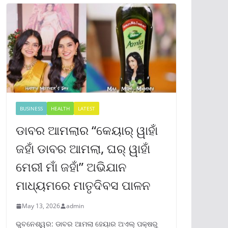
BUSINESS
HEALTH
LATEST
ଡାବର ଆମଲାର “କେୟାର୍ ୱାହାଁ
ଜହାଁ ଡାବର ଆମଲା, ଘର୍ ୱାହାଁ
ମେରୀ ମାଁ ଜହାଁ” ଅଭିଯାନ
ମାଧ୍ୟମରେ ମାତୃଦିବସ ପାଳନ
May 13, 2026
admin
ଭୁବନେଶ୍ୱର: ଡାବର ଆମଲା ହେୟାର ଅଏଲ୍ ପକ୍ଷରୁ