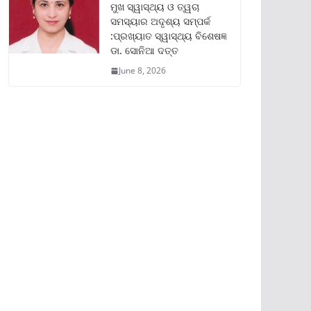
ମୁଖ ସ୍ୱାସ୍ଥ୍ୟ ଓ ତ୍ୱଚା
ସମସ୍ୟାର ଅଦୃଶ୍ୟ ସମ୍ପର୍କ
:ପ୍ରଖ୍ୟାତ ସ୍ୱାସ୍ଥ୍ୟ ବିଶେଷଜ୍ଞ
ଡା. ସୋନିଆ ଦତ୍ତ
June 8, 2026