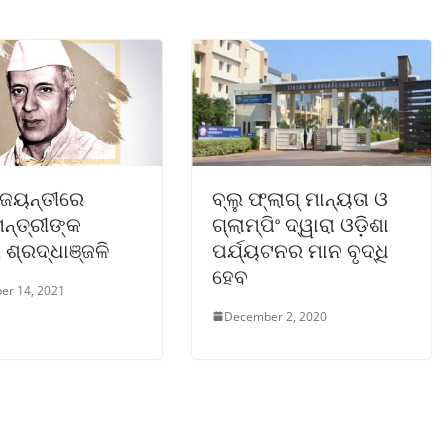
 ଜୟନ୍ତୀରେ
ବ୍ଲୁ ଫ୍ଲାଗ୍ ମାନ୍ୟତା ଓ
ନ୍ତ୍ରୀଙ୍କ
ଗ୍ଲାମ୍ପିଂ ଦ୍ୱାରା ଓଡ଼ିଶା
 ଶ୍ରଦ୍ଧାଞ୍ଜଳି
ପର୍ଯ୍ୟଟନର ମାନ ବୃଦ୍ଧି
ହେବ
er 14, 2021
December 2, 2020