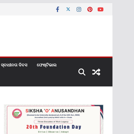
ସ୍ବାଧୀନତା ଦିବସ
ଫେଷ୍ଟିଭାଲ