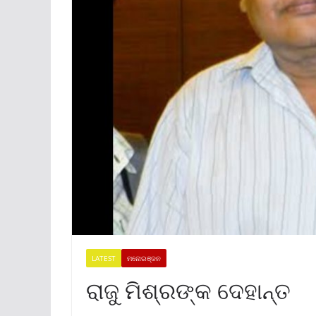
LATEST
ମନୋରଞ୍ଜନ
ରାଜୁ ମିଶ୍ରଙ୍କ ଦେହାନ୍ତ