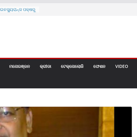
ନସ୍ୟୁରାନ୍ସ ପକ୍ଷରୁ
 ନେଇ ପ୍ରସ୍ତୁତ ନୂଆ
ନ୍ମୋଚିତ
ାରଙ୍କୁ ଚେୟାର ମାଡ଼
ରେ ସ୍କୁଲ ଛୁଟି
ୁଣୀର ମୃତ୍ୟୁ
଼ିତଙ୍କୁ ହତ୍ୟା,
ଆକ୍ରମଣର ଧମକ
ମନୋରଞ୍ଜନ
କ୍ରୀଡା
ଟେକ୍ନୋଲୋଜି
ଫେଶନ
VIDEO