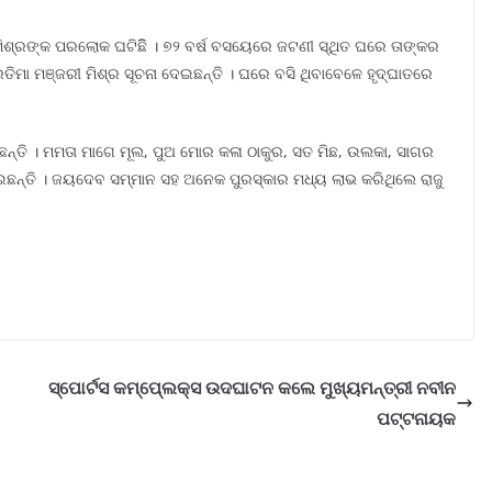
ୁ ମିଶ୍ରଙ୍କ ପରଲୋକ ଘଟିଛିି । ୭୨ ବର୍ଷ ବସୟେରେ ଜଟଣୀ ସ୍ଥିତ ଘରେ ତାଙ୍କର
ତିମା ମଞ୍ଜରୀ ମିଶ୍ର ସୂଚନା ଦେଇଛନ୍ତି । ଘରେ ବସି ଥିବାବେଳେ ହୃଦ୍ଘାତରେ
ଛନ୍ତି । ମମତା ମାଗେ ମୂଲ, ପୁଅ ମୋର କଳା ଠାକୁର, ସତ ମିଛ, ଉଲକା, ସାଗର
େଇଛନ୍ତି । ଜୟଦେବ ସମ୍ମାନ ସହ ଅନେକ ପୁରସ୍କାର ମଧ୍ୟ ଲାଭ କରିଥିଲେ ରାଜୁ
ସ୍ପୋର୍ଟସ କମ୍ପେ୍ଲକ୍ସ ଉଦଘାଟନ କଲେ ମୁଖ୍ୟମନ୍ତ୍ରୀ ନବୀନ
ପଟ୍ଟନାୟକ