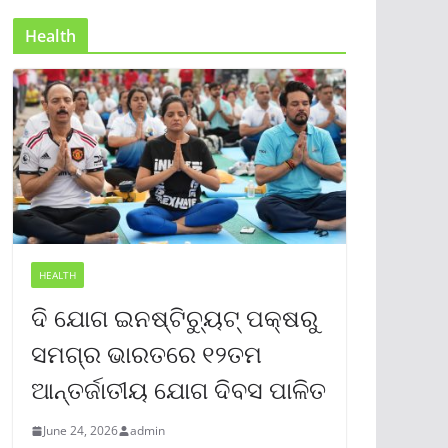
Health
HEALTH
ଦି ଯୋଗ ଇନଷ୍ଟିଚ୍ୟୁଟ୍ ପକ୍ଷରୁ
ସମଗ୍ର ଭାରତରେ ୧୨ତମ
ଆନ୍ତର୍ଜାତୀୟ ଯୋଗ ଦିବସ ପାଳିତ
June 24, 2026
admin