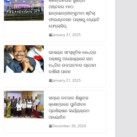
କଳିଙ୍ଗନଗର ସୁକିନ୍ଦା
ଅଞ୍ଚଳର ୧୫୦
ଛାତ୍ରଛାତ୍ରୀଙ୍କୁଟାଟା ଷ୍ଟିଲ୍
ଫାଉଣ୍ଡେସନ ପକ୍ଷରୁ ଜ୍ୟୋତି
ଫେଲୋସିପ୍‌
January 31, 2025
ରାମାୟଣ ସାଂସ୍କୃତିକ କେନ୍ଦ୍ର
ପକ୍ଷରୁ ଅଯୋଧ୍ୟାରେ ରାମ
ମନ୍ଦିର ଉଦଘାଟନର ପ୍ରଥମ
ବାର୍ଷିକୀ ପାଳନ
January 21, 2025
ସମ୍‌ରେ ନବଜାତ ଶିଶୁଙ୍କ
କ୍ଷେତ୍ରରେ ପୁର୍ନଜୀବନ
ପ୍ରଶିକ୍ଷଣ କାର୍ଯ୍ୟକ୍ରମ
ଆୟୋଜିତ
December 26, 2024