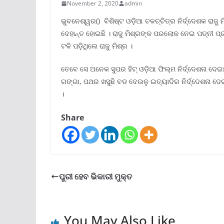
November 2, 2020
admin
ଭୁବନେଶ୍ୱର() ବିଶିଷ୍ଟ ଓଡ଼ିଆ ଚଳଚ୍ଚିତ୍ର ନିର୍ଦ୍ଦେଶକ ରାଜ
ଦେହାନ୍ତ ହୋଇଛି । ରାଜୁ ମିଶ୍ରଙ୍କ ପରଲୋକ ନେଇ ପତ୍ନୀ ପ୍ର
ଟଳି ପଡ଼ିଥିଲେ ରାଜୁ ମିଶ୍ର ।
ତେବେ ସେ ଅନେକ ସୁପର ହିଟ୍ ଓଡ଼ିଆ ଫିଲ୍ମ ନିର୍ଦ୍ଦେଶନା ଦେଇ
ଗଙ୍ଗା, ପଥର ଖସୁଛି ବଡ ଦେଉଳୁ ଇତ୍ୟାଦିର ନିର୍ଦ୍ଦେଶନା ଦ
।
Share
ପୁରୀ ହେବ ଭିକାରୀ ମୁକ୍ତ
You May Also Like