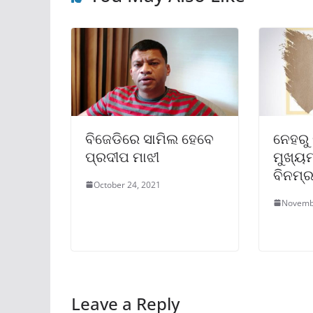
ବିଜେଡିରେ ସାମିଲ ହେବେ
ନେହରୁ
ପ୍ରଦୀପ ମାଝୀ
ମୁଖ୍ୟମ
ବିନମ୍ର
October 24, 2021
Novemb
Leave a Reply