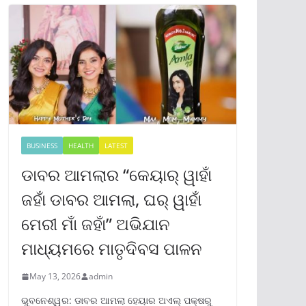
BUSINESS
HEALTH
LATEST
ଡାବର ଆମଲାର “କେୟାର୍ ୱାହାଁ
ଜହାଁ ଡାବର ଆମଲା, ଘର୍ ୱାହାଁ
ମେରୀ ମାଁ ଜହାଁ” ଅଭିଯାନ
ମାଧ୍ୟମରେ ମାତୃଦିବସ ପାଳନ
May 13, 2026
admin
ଭୁବନେଶ୍ୱର: ଡାବର ଆମଲା ହେୟାର ଅଏଲ୍ ପକ୍ଷରୁ