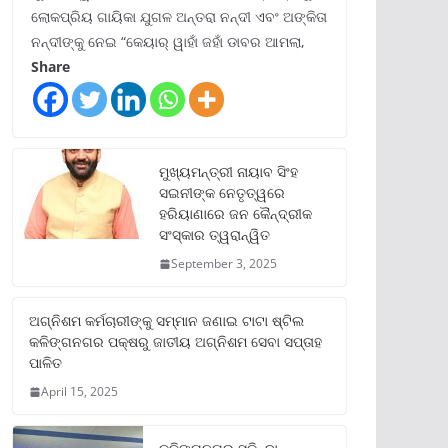
ଲୋକପ୍ରିୟ ଗାୟିକା ଯୁଗଳ ଅନ୍ତରା ନନ୍ଦୀ ଏବଂ ଅଙ୍କିତା
ନନ୍ଦୀଙ୍କୁ ନେଇ “କେୟାର୍ ୱାହାଁ ଜହାଁ ଡାବର ଆମଲା,
Share
ମୁଖ୍ୟମନ୍ତ୍ରୀ ନାୟାବ ସିଂହ
ସଇନୀଙ୍କ ନେତୃତ୍ୱରେ
ହରିୟାଣାରେ ଜନ କୈନ୍ଦ୍ରୀକ
ସଂସ୍କାର ତ୍ୱରାନ୍ୱିତ
September 3, 2025
ଅଗ୍ନିଶମ କର୍ମଚାରୀଙ୍କୁ ସମ୍ମାନ ଜଣାଇ ଟାଟା ଷ୍ଟିଲ
କଳିଙ୍ଗନଗର ପକ୍ଷରୁ ଜାତୀୟ ଅଗ୍ନିଶମ ସେବା ସପ୍ତାହ
ପାଳିତ
April 15, 2025