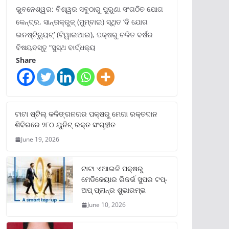
ଭୁବନେଶ୍ୱର: ବିଶ୍ୱର ସବୁଠାରୁ ପୁରୁଣା ସଂଗଠିତ ଯୋଗ
କେନ୍ଦ୍ର, ସାନ୍ତାକ୍ରୁଜ୍ (ମୁମ୍ବାଇ) ସ୍ଥିତ ‘ଦି ଯୋଗ
ଇନଷ୍ଟିଚ୍ୟୁଟ୍‌’ (ଟିୱାଇଆଇ), ପକ୍ଷରୁ ଚଳିତ ବର୍ଷର
ବିଷୟବସ୍ତୁ “ସୁସ୍ଥ ବାର୍ଦ୍ଧକ୍ୟ
Share
ଟାଟା ଷ୍ଟିଲ୍‌ କଳିଙ୍ଗନଗର ପକ୍ଷରୁ ମେଗା ରକ୍ତଦାନ
ଶିବିରରେ ୨୮୦ ୟୁନିଟ୍‌ ରକ୍ତ ସଂଗୃହୀତ
June 19, 2026
ଟାଟା ଏଆଇଜି ପକ୍ଷରୁ
ମେଡିକେୟାର ରିଜର୍ଭ ସୁପର ଟପ୍‌-
ଅପ୍ ପ୍ଲାନ୍‌ର ଶୁଭାରମ୍ଭ
June 10, 2026