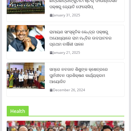
ଛାତ୍ରଛାତ୍ରୀଙ୍କୁଟାଟା ଷ୍ଟିଲ୍ ଫାଉଣ୍ଡେସନ
ପକ୍ଷରୁ ଜ୍ୟୋତି ଫେଲୋସିପ୍‌
January 31, 2025
ରାମାୟଣ ସାଂସ୍କୃତିକ କେନ୍ଦ୍ର ପକ୍ଷରୁ
ଅଯୋଧ୍ୟାରେ ରାମ ମନ୍ଦିର ଉଦଘାଟନର
ପ୍ରଥମ ବାର୍ଷିକୀ ପାଳନ
January 21, 2025
ସମ୍‌ରେ ନବଜାତ ଶିଶୁଙ୍କ କ୍ଷେତ୍ରରେ
ପୁର୍ନଜୀବନ ପ୍ରଶିକ୍ଷଣ କାର୍ଯ୍ୟକ୍ରମ
ଆୟୋଜିତ
December 26, 2024
Health