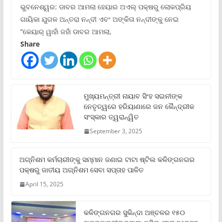
ଭୁବନେଶ୍ୱର: ଡାବର ଆମଲା ହେୟାର ଅଏଲ୍ ପକ୍ଷରୁ ଲୋକପ୍ରିୟ
ଗାୟିକା ଯୁଗଳ ଅନ୍ତରା ନନ୍ଦୀ ଏବଂ ଅଙ୍କିତା ନନ୍ଦୀଙ୍କୁ ନେଇ
“କେୟାର୍ ୱାହାଁ ଜହାଁ ଡାବର ଆମଲା,
Share
ମୁଖ୍ୟମନ୍ତ୍ରୀ ନାୟାବ ସିଂହ ସଇନୀଙ୍କ
ନେତୃତ୍ୱରେ ହରିୟାଣାରେ ଜନ କୈନ୍ଦ୍ରୀକ
ସଂସ୍କାର ତ୍ୱରାନ୍ୱିତ
September 3, 2025
ଅଗ୍ନିଶମ କର୍ମଚାରୀଙ୍କୁ ସମ୍ମାନ ଜଣାଇ ଟାଟା ଷ୍ଟିଲ କଳିଙ୍ଗନଗର
ପକ୍ଷରୁ ଜାତୀୟ ଅଗ୍ନିଶମ ସେବା ସପ୍ତାହ ପାଳିତ
April 15, 2025
କଳିଙ୍ଗନଗର ସୁକିନ୍ଦା ଅଞ୍ଚଳର ୧୫୦