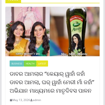
BUSINESS
HEALTH
LATEST
ଡାବର ଆମଲାର “କେୟାର୍ ୱାହାଁ ଜହାଁ
ଡାବର ଆମଲା, ଘର୍ ୱାହାଁ ମେରୀ ମାଁ ଜହାଁ”
ଅଭିଯାନ ମାଧ୍ୟମରେ ମାତୃଦିବସ ପାଳନ
May 13, 2026
admin