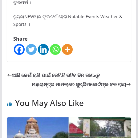
ଫୁଲଫର୍ମ ।
ନ୍ୟୁଜ(NEWS)ର ଫୁଲଫର୍ମ ହେଲା Notable Events Weather &
Sports ।
Share
ଆଜି କେଉଁ ରାଶି ପାଇଁ କେମିତି ରହିବ ଦିନ ଜାଣନ୍ତୁ
ମହାରାଷ୍ଟ୍ର ମାମଲାରେ ସୁପ୍ରିମକୋର୍ଟଙ୍କ ବଡ ରାୟ
You May Also Like