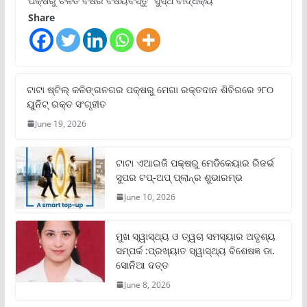
ପକ୍ଷରୁ ଚଳିତ ବର୍ଷର ବିଷୟବସ୍ତୁ “ସୁସ୍ଥ ବାର୍ଦ୍ଧକ୍ୟ
Share
ଟାଟା ଷ୍ଟିଲ୍‌ କଳିଙ୍ଗନଗର ପକ୍ଷରୁ ମେଗା ରକ୍ତଦାନ ଶିବିରରେ ୨୮୦
ୟୁନିଟ୍‌ ରକ୍ତ ସଂଗୃହୀତ
June 19, 2026
ଟାଟା ଏଆଇଜି ପକ୍ଷରୁ ମେଡିକେୟାର ରିଜର୍ଭ
ସୁପର ଟପ୍‌-ଅପ୍ ପ୍ଲାନ୍‌ର ଶୁଭାରମ୍ଭ
June 10, 2026
ମୁଖ ସ୍ୱାସ୍ଥ୍ୟ ଓ ତ୍ୱଚା ସମସ୍ୟାର ଅଦୃଶ୍ୟ
ସମ୍ପର୍କ :ପ୍ରଖ୍ୟାତ ସ୍ୱାସ୍ଥ୍ୟ ବିଶେଷଜ୍ଞ ଡା.
ସୋନିଆ ଦତ୍ତ
June 8, 2026