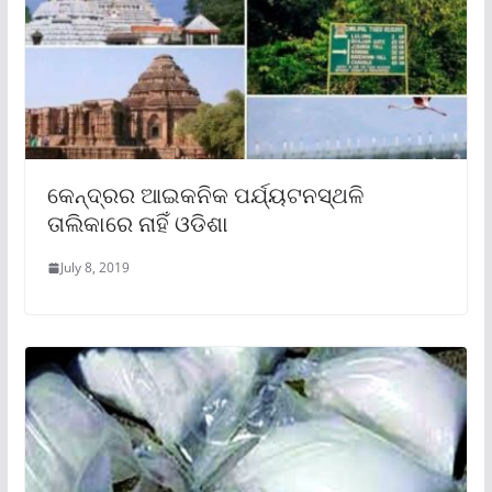
କେନ୍ଦ୍ରର ଆଇକନିକ ପର୍ଯ୍ୟଟନସ୍ଥଳି
ତାଲିକାରେ ନାହିଁ ଓଡିଶା
July 8, 2019