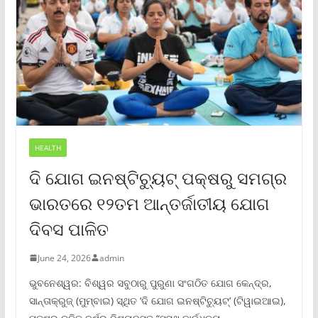
HEALTH
ଦି ଯୋଗ ଇନଷ୍ଟିଚ୍ୟୁଟ୍ ପକ୍ଷରୁ ସମଗ୍ର
ଭାରତରେ ୧୨ତମ ଆନ୍ତର୍ଜାତୀୟ ଯୋଗ
ଦିବସ ପାଳିତ
June 24, 2026
admin
ଭୁବନେଶ୍ୱର: ବିଶ୍ୱର ସବୁଠାରୁ ପୁରୁଣା ସଂଗଠିତ ଯୋଗ କେନ୍ଦ୍ର,
ସାନ୍ତାକ୍ରୁଜ୍ (ମୁମ୍ବାଇ) ସ୍ଥିତ ‘ଦି ଯୋଗ ଇନଷ୍ଟିଚ୍ୟୁଟ୍‌’ (ଟିୱାଇଆଇ),