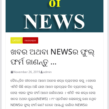
LATEST
ମନୋରଞ୍ଜନ
ଖବର ଅଥବା NEWSର ଫୁଲ୍
ଫର୍ମ ଜାଣନ୍ତୁ …
November 26, 2019
admin
ଦୈନନ୍ଦିନ ଜୀବନରେ ଆମେ ଅନେକ ଶଦ୍ଧ ବ୍ୟବହାର କରୁ । ହେଲେ
ଏମିତି କିଛି ଶଦ୍ଧ ଅଛି ଯାହା ଆମେ ପ୍ରତ୍ୟକ ଦିନ ବ୍ୟବହାର କରୁ
ହେଲା ଏହାର ଫୁଲ ଫର୍ମ ଆମେ ଜାଣିନଥାଉ । ଏମିତି ଏକ ଶଦ୍ଧ ହେଲା
ଖବର ଅଥବା ନ୍ୟୁଜ(NEWS) । ୯୯ ପ୍ରତିଶତ ଲୋକଙ୍କୁ ଜଣା ନଥିବ
NEWSର ଫୁଲ୍ ଫର୍ମ କଣ? ତେବେ ଆସନ୍ତୁ ଜାଣିବା NEWSର