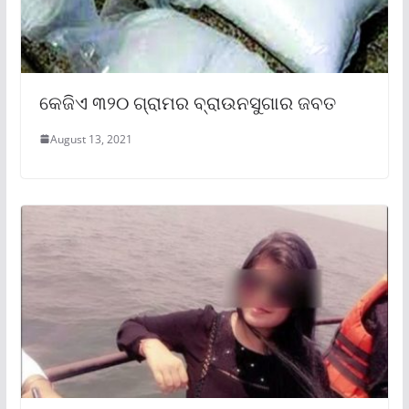
କେଜିଏ ୩୨୦ ଗ୍ରାମର ବ୍ରାଉନସୁଗାର ଜବତ
August 13, 2021