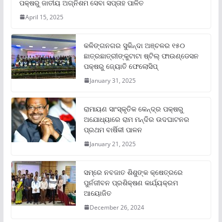
ପକ୍ଷରୁ ଜାତୀୟ ଅଗ୍ନିଶମ ସେବା ସପ୍ତାହ ପାଳିତ
April 15, 2025
କଳିଙ୍ଗନଗର ସୁକିନ୍ଦା ଅଞ୍ଚଳର ୧୫୦
ଛାତ୍ରଛାତ୍ରୀଙ୍କୁଟାଟା ଷ୍ଟିଲ୍ ଫାଉଣ୍ଡେସନ
ପକ୍ଷରୁ ଜ୍ୟୋତି ଫେଲୋସିପ୍‌
January 31, 2025
ରାମାୟଣ ସାଂସ୍କୃତିକ କେନ୍ଦ୍ର ପକ୍ଷରୁ
ଅଯୋଧ୍ୟାରେ ରାମ ମନ୍ଦିର ଉଦଘାଟନର
ପ୍ରଥମ ବାର୍ଷିକୀ ପାଳନ
January 21, 2025
ସମ୍‌ରେ ନବଜାତ ଶିଶୁଙ୍କ କ୍ଷେତ୍ରରେ
ପୁର୍ନଜୀବନ ପ୍ରଶିକ୍ଷଣ କାର୍ଯ୍ୟକ୍ରମ
ଆୟୋଜିତ
December 26, 2024