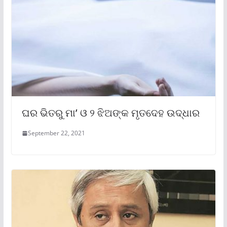
ଘର ଭିତରୁ ମା’ ଓ ୨ ଝିଅଙ୍କ ମୃତଦେହ ଉଦ୍ଧାର
September 22, 2021