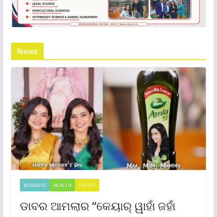
News
BUSINESS
HEALTH
LATEST
ଡାବର ଆମଲାର “କେୟାର୍ ୱାହାଁ ଜହାଁ