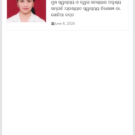
ମୁଖ ସ୍ୱାସ୍ଥ୍ୟ ଓ ତ୍ୱଚା ସମସ୍ୟାର ଅଦୃଶ୍ୟ
ସମ୍ପର୍କ :ପ୍ରଖ୍ୟାତ ସ୍ୱାସ୍ଥ୍ୟ ବିଶେଷଜ୍ଞ ଡା.
ସୋନିଆ ଦତ୍ତ
June 8, 2026