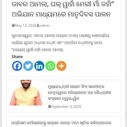
ଡାବର ଆମଲା, ଘର୍ ୱାହାଁ ମେରୀ ମାଁ ଜହାଁ”
ଅଭିଯାନ ମାଧ୍ୟମରେ ମାତୃଦିବସ ପାଳନ
May 13, 2026
admin
ଭୁବନେଶ୍ୱର: ଡାବର ଆମଲା ହେୟାର ଅଏଲ୍ ପକ୍ଷରୁ ଲୋକପ୍ରିୟ
ଗାୟିକା ଯୁଗଳ ଅନ୍ତରା ନନ୍ଦୀ ଏବଂ ଅଙ୍କିତା ନନ୍ଦୀଙ୍କୁ ନେଇ
“କେୟାର୍ ୱାହାଁ ଜହାଁ ଡାବର ଆମଲା,
Share
ମୁଖ୍ୟମନ୍ତ୍ରୀ ନାୟାବ ସିଂହ ସଇନୀଙ୍କ
ନେତୃତ୍ୱରେ ହରିୟାଣାରେ ଜନ କୈନ୍ଦ୍ରୀକ
ସଂସ୍କାର ତ୍ୱରାନ୍ୱିତ
September 3, 2025
ଅଗ୍ନିଶମ କର୍ମଚାରୀଙ୍କୁ ସମ୍ମାନ ଜଣାଇ ଟାଟା ଷ୍ଟିଲ କଳିଙ୍ଗନଗର