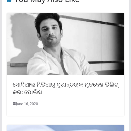
ସୋସିଆଲ ମିଡିଆରୁ ସୁଶାନ୍ତଙ୍କ ମୃତଦେହ ଡିଲିଟ୍
କର: ପୋଲିସ
June 16, 2020