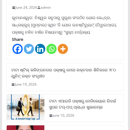
June 24, 2026
admin
ଭୁବନେଶ୍ୱର: ବିଶ୍ୱର ସବୁଠାରୁ ପୁରୁଣା ସଂଗଠିତ ଯୋଗ କେନ୍ଦ୍ର,
ସାନ୍ତାକ୍ରୁଜ୍ (ମୁମ୍ବାଇ) ସ୍ଥିତ ‘ଦି ଯୋଗ ଇନଷ୍ଟିଚ୍ୟୁଟ୍‌’ (ଟିୱାଇଆଇ),
ପକ୍ଷରୁ ଚଳିତ ବର୍ଷର ବିଷୟବସ୍ତୁ “ସୁସ୍ଥ ବାର୍ଦ୍ଧକ୍ୟ
Share
ଟାଟା ଷ୍ଟିଲ୍‌ କଳିଙ୍ଗନଗର ପକ୍ଷରୁ ମେଗା ରକ୍ତଦାନ ଶିବିରରେ ୨୮୦
ୟୁନିଟ୍‌ ରକ୍ତ ସଂଗୃହୀତ
June 19, 2026
ଟାଟା ଏଆଇଜି ପକ୍ଷରୁ ମେଡିକେୟାର ରିଜର୍ଭ
ସୁପର ଟପ୍‌-ଅପ୍ ପ୍ଲାନ୍‌ର ଶୁଭାରମ୍ଭ
June 10, 2026