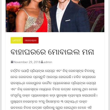
LATEST
ମନୋରଞ୍ଜନ
ବାହାଘରରେ ମୋବାଇଲ ମନା
November 29, 2018
admin
ଚର୍ଚ୍ଚିତ ଯୋଡ଼ି ପ୍ରିୟଙ୍କା ଚୋପ୍ରା ଏବଂ ନିକ୍ ଜୋନସ୍ଙ୍କ ବିବାହକୁ
ନେଇ ଜୋରଦାର ପ୍ରସ୍ତୁତି ଆରମ୍ଭ ହୋଇଇଛି। ଚଳିତ ସପ୍ତାହରେ
ରାଜସ୍ତାନ୍ର ଜୋଧପୁରର ଉମୈଦ ପ୍ୟାଲେସରେ ପ୍ରିୟଙ୍କା ଚୋପ୍ରା
ଏବଂ ନିକ୍ ଜୋନସ୍ଙ୍କ ମଧ୍ୟରେ ବିବାହ ଉତ୍ସବ ହେବାକୁ ଥିବା ବେଳେ
ତା’ପୂର୍ବରୁ ଉକ୍ତ ପ୍ୟାଲେସ୍ରେ କଡ଼ା ସୁରକ୍ଷା ବ୍ୟବସ୍ଥା କରାଯାଇଛି।
ମୁଖ୍ୟତଃ ନଭେମ୍ବର ୨୯ରୁ ଡିସେମ୍ବର ୩ ପର‌୍ୟ୍ୟନ୍ତ ଉକ୍ତ
ଭବନରେ ବିବାହ ଉତ୍ସବ ଚାଲିବାକୁ ସ୍ଥିର ହୋଇଥିବା ବେଳେ ଏହି