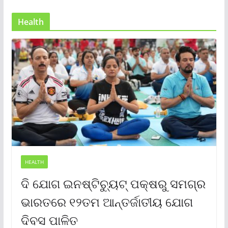
Health
HEALTH
ଦି ଯୋଗ ଇନଷ୍ଟିଚ୍ୟୁଟ୍ ପକ୍ଷରୁ ସମଗ୍ର
ଭାରତରେ ୧୨ତମ ଆନ୍ତର୍ଜାତୀୟ ଯୋଗ
ଦିବସ ପାଳିତ