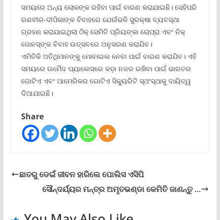
ସମୟରେ ଅନ୍ୟ ଲୋକଙ୍କ ରହିବା ପାଇଁ ବାରଣ କରାଯାଇଛି। ସେହିପରି
ରଣବୀର-ଦୀପିକାଙ୍କ ବିବାହରେ ଯେଉଁଭଳି ସୁରକ୍ଷା ବ୍ୟବସ୍ଥା
ଗ୍ରହଣ କରାଯାଇଥିଲା ଠିକ୍ ସେମିତି ପ୍ରିୟଙ୍କା ଚୋପ୍ରା ଏବଂ ନିକ୍
ଜୋନସ୍ଙ୍କ ବିବାହ ଉତ୍ସବରେ ଅନୁସରଣ କରାଯିବ।
ଏମିତିକି ଅତିଥିମାନଙ୍କୁ ମୋବାଇଲ ନେବା ପାଇଁ ବାରଣ କରାଯିବ। ଏହି
ସମୟରେ ଉମୈଦ ପ୍ୟାଲେସରେ କଡ଼ା ନଜର ରଖିବା ପାଇଁ ଭାରତର
ଗୋଟିଏ ଏବଂ ଆମେରିକର ଗୋଟିଏ ସିକ୍ୟୁରିଟି ସ୍ଥଂସ୍ଥାକୁ ଦାୟିତ୍ୱ
ଦିଆଯାଇଛି।
Share
ଛାତରୁ ଡେଇଁ ଜୀବନ ହାରିଲେ ପୋଲିସ ଏସିପି
ସୌନ୍ଦର୍ଯ୍ୟର ମନ୍ତ୍ର ଅମୃତଭଣ୍ଡା କେମିତି ଜାଣନ୍ତୁ …
You May Also Like