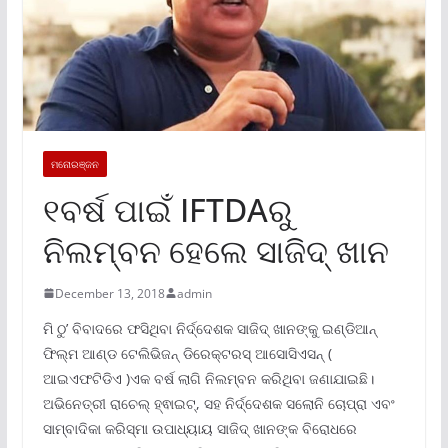
ମନୋରଞ୍ଜନ
୧ବର୍ଷ ପାଇଁ IFTDAରୁ
ନିଲମ୍ବନ ହେଲେ ସାଜିଦ୍ ଖାନ
December 13, 2018
admin
ମି ଠୁ’ ବିବାଦରେ ଫସିଥିବା ନିର୍ଦ୍ଦେଶକ ସାଜିଦ୍ ଖାନଙ୍କୁ ଇଣ୍ଡିଆନ୍
ଫିଲ୍ମ ଆଣ୍ଡ ଟେଲିଭିଜନ୍ ଡିରେକ୍ଟରସ୍ ଆସୋସିଏସନ୍ (
ଆଇଏଫଟିଡିଏ )ଏକ ବର୍ଷ ଲାଗି ନିଲମ୍ବନ କରିଥିବା ଜଣାଯାଇଛି।
ଅଭିନେତ୍ରୀ ରାଚେଲ୍ ହ୍ଵାଇଟ୍, ସହ ନିର୍ଦ୍ଦେଶକ ସଲୋନି ଚୋପ୍ରା ଏବଂ
ସାମ୍ବାଦିକା କରିସ୍ମା ଉପାଧ୍ୟାୟ ସାଜିଦ୍ ଖାନଙ୍କ ବିରୋଧରେ