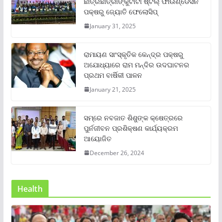
ଛାତ୍ରଛାତ୍ରୀଙ୍କୁଟାଟା ଷ୍ଟିଲ୍ ଫାଉଣ୍ଡେସନ
ପକ୍ଷରୁ ଜ୍ୟୋତି ଫେଲୋସିପ୍‌
January 31, 2025
ରାମାୟଣ ସାଂସ୍କୃତିକ କେନ୍ଦ୍ର ପକ୍ଷରୁ
ଅଯୋଧ୍ୟାରେ ରାମ ମନ୍ଦିର ଉଦଘାଟନର
ପ୍ରଥମ ବାର୍ଷିକୀ ପାଳନ
January 21, 2025
ସମ୍‌ରେ ନବଜାତ ଶିଶୁଙ୍କ କ୍ଷେତ୍ରରେ
ପୁର୍ନଜୀବନ ପ୍ରଶିକ୍ଷଣ କାର୍ଯ୍ୟକ୍ରମ
ଆୟୋଜିତ
December 26, 2024
Health