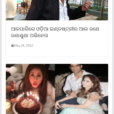
ଆରପାରିରେ ଓଡ଼ିଆ ଇଣ୍ଡଷ୍ଟ୍ରୀର ଆଉ ଜଣେ
ଜଣାଶୁଣା ଅଭିନେତା
May 26, 2022