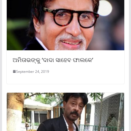
ଅମିତାଭଙ୍କୁ ‘ଦାଦା ସାହେବ ଫାଲକେ’
September 24, 2019