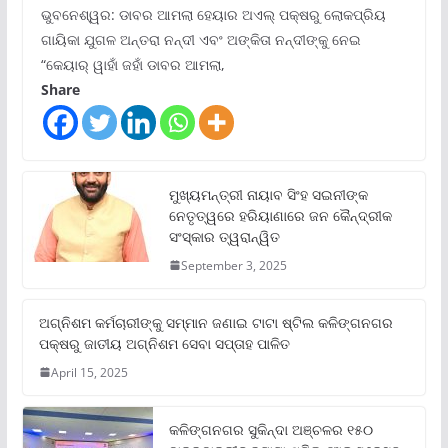
ଭୁବନେଶ୍ୱର: ଡାବର ଆମଲା ହେୟାର ଅଏଲ୍ ପକ୍ଷରୁ ଲୋକପ୍ରିୟ
ଗାୟିକା ଯୁଗଳ ଅନ୍ତରା ନନ୍ଦୀ ଏବଂ ଅଙ୍କିତା ନନ୍ଦୀଙ୍କୁ ନେଇ
“କେୟାର୍ ୱାହାଁ ଜହାଁ ଡାବର ଆମଲା,
Share
ମୁଖ୍ୟମନ୍ତ୍ରୀ ନାୟାବ ସିଂହ ସଇନୀଙ୍କ
ନେତୃତ୍ୱରେ ହରିୟାଣାରେ ଜନ କୈନ୍ଦ୍ରୀକ
ସଂସ୍କାର ତ୍ୱରାନ୍ୱିତ
September 3, 2025
ଅଗ୍ନିଶମ କର୍ମଚାରୀଙ୍କୁ ସମ୍ମାନ ଜଣାଇ ଟାଟା ଷ୍ଟିଲ କଳିଙ୍ଗନଗର
ପକ୍ଷରୁ ଜାତୀୟ ଅଗ୍ନିଶମ ସେବା ସପ୍ତାହ ପାଳିତ
April 15, 2025
କଳିଙ୍ଗନଗର ସୁକିନ୍ଦା ଅଞ୍ଚଳର ୧୫୦