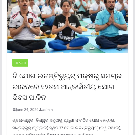
HEALTH
ଦି ଯୋଗ ଇନଷ୍ଟିଚ୍ୟୁଟ୍ ପକ୍ଷରୁ ସମଗ୍ର
ଭାରତରେ ୧୨ତମ ଆନ୍ତର୍ଜାତୀୟ ଯୋଗ
ଦିବସ ପାଳିତ
June 24, 2026
admin
ଭୁବନେଶ୍ୱର: ବିଶ୍ୱର ସବୁଠାରୁ ପୁରୁଣା ସଂଗଠିତ ଯୋଗ କେନ୍ଦ୍ର,
ସାନ୍ତାକ୍ରୁଜ୍ (ମୁମ୍ବାଇ) ସ୍ଥିତ ‘ଦି ଯୋଗ ଇନଷ୍ଟିଚ୍ୟୁଟ୍‌’ (ଟିୱାଇଆଇ),