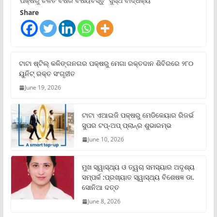
ପକ୍ଷରୁ ଚଳିତ ବର୍ଷର ବିଷୟବସ୍ତୁ “ସୁସ୍ଥ ବାର୍ଦ୍ଧକ୍ୟ
Share
ଟାଟା ଷ୍ଟିଲ୍‌ କଳିଙ୍ଗନଗର ପକ୍ଷରୁ ମେଗା ରକ୍ତଦାନ ଶିବିରରେ ୨୮୦
ୟୁନିଟ୍‌ ରକ୍ତ ସଂଗୃହୀତ
June 19, 2026
ଟାଟା ଏଆଇଜି ପକ୍ଷରୁ ମେଡିକେୟାର ରିଜର୍ଭ
ସୁପର ଟପ୍‌-ଅପ୍ ପ୍ଲାନ୍‌ର ଶୁଭାରମ୍ଭ
June 10, 2026
ମୁଖ ସ୍ୱାସ୍ଥ୍ୟ ଓ ତ୍ୱଚା ସମସ୍ୟାର ଅଦୃଶ୍ୟ
ସମ୍ପର୍କ :ପ୍ରଖ୍ୟାତ ସ୍ୱାସ୍ଥ୍ୟ ବିଶେଷଜ୍ଞ ଡା.
ସୋନିଆ ଦତ୍ତ
June 8, 2026