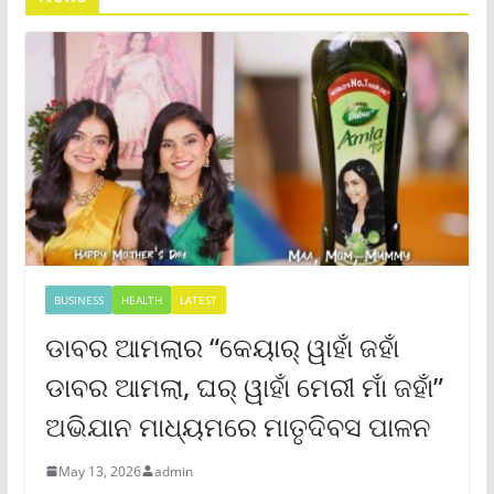
BUSINESS
HEALTH
LATEST
ଡାବର ଆମଲାର “କେୟାର୍ ୱାହାଁ ଜହାଁ
ଡାବର ଆମଲା, ଘର୍ ୱାହାଁ ମେରୀ ମାଁ ଜହାଁ”
ଅଭିଯାନ ମାଧ୍ୟମରେ ମାତୃଦିବସ ପାଳନ
May 13, 2026
admin