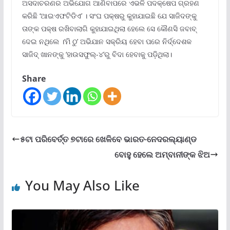
ଅସଦାଚରଣର ଅଭିଯୋଗ ଆଣିବାପରେ ଏଭଳି ପଦକ୍ଷେପ ଗ୍ରହଣ
କରିଛି ‘ଆଇଏଫଟିଡିଏ’ । ସଂଘ ପକ୍ଷରୁ କୁହାଯାଇଛି ଯେ ସାଜିଦଙ୍କୁ
ତାଙ୍କ ପକ୍ଷ ରଖିବାଲାଗି କୁହାଯାଇଥିଲା ହେଲେ ସେ କୌଣସି ଜବାବ୍
ଦେଇ ନଥିଲେ ।‘ମି ଠୁ’ ଅଭିଯାନ ସକ୍ରିୟ ହେବା ପରେ ନିର୍ଦ୍ଦେଶକ
ସାଜିଦ୍ ଖାନଙ୍କୁ ‘ହାଉସଫୁଲ୍-୪’ରୁ ବିଦା ହେବାକୁ ପଡ଼ିଥିଲା।
Share
୫ଟା ପରିବେର୍ତ୍ତ ୭ଟାରେ ଖେଳିବେ ଭାରତ-ନେଦରଲ୍ୟାଣ୍ଡ
ବୋହୁ ହେଲେ ଅମ୍ବାନୀଙ୍କ ଝିଅ
You May Also Like