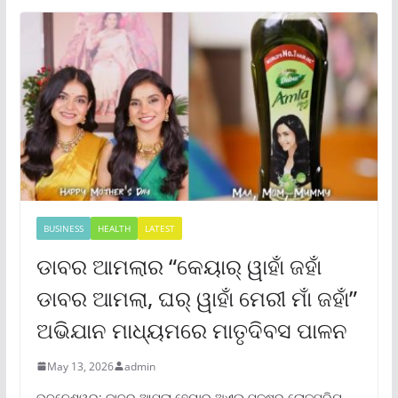
BUSINESS
HEALTH
LATEST
ଡାବର ଆମଲାର “କେୟାର୍ ୱାହାଁ ଜହାଁ
ଡାବର ଆମଲା, ଘର୍ ୱାହାଁ ମେରୀ ମାଁ ଜହାଁ”
ଅଭିଯାନ ମାଧ୍ୟମରେ ମାତୃଦିବସ ପାଳନ
May 13, 2026
admin
ଭୁବନେଶ୍ୱର: ଡାବର ଆମଲା ହେୟାର ଅଏଲ୍ ପକ୍ଷରୁ ଲୋକପ୍ରିୟ