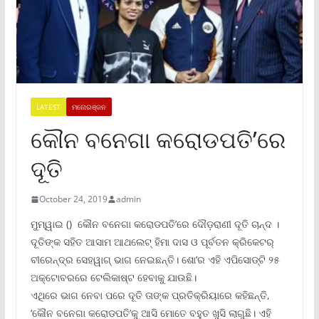
LATEST
ମନୋରଞ୍ଜନ
କୌନ ବନେଗା କରୋଡପତି’ରେ
ଦୂତି
October 24, 2019
admin
ମୁମ୍ୱାଇ () କୌନ ବନେଗା କରୋଡପତି’ରେ ଦୌଡ଼ରାଣୀ ଦୂତି ଚାନ୍ଦ ।
ଦୂତିଙ୍କ ସହିତ ଆସାମ ଆଥଲେଟ୍ ହିମା ଦାସ ଓ ପୂର୍ବତନ କ୍ରିକେଟର୍
ବୀରେନ୍ଦ୍ର ସେହୱାଗ୍ ଭାଗ ନେଇଛନ୍ତି। ଶୋ’ର ଏହି ଏପିସୋଡ୍ଟି ୨୫
ଅକ୍ଟୋବରରେ ଟେଲିକାଷ୍ଟ ହେବାକୁ ଯାଉଛି।
ଏଥିରେ ଭାଗ ନେବା ପରେ ଦୂତି ତାଙ୍କ ପ୍ରତିକ୍ରିୟାରେ କହିଛନ୍ତି,
‘କୌନ ବନେଗା କରୋଡପତି’କୁ ଆସି ମୋତେ ବହୁତ ଖୁସି ଲାଗୁଛି। ଏହି