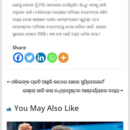
ଶୋ’କୁ କେବଳ ମୁଁ ଟିଭି ପରଦାରେ ଦେଖିଥିଲି। କିନ୍ତୁ ଏଠାକୁ ଆସି
ଅନୁଭବ କଲି। ବଲିଉଡ୍ର ବାଦ୍ଶାହା ଅମିତାଭ ବଚ୍ଚନଙ୍କ ସହିତ
ମଧ୍ୟ ଦେଖା ସାକ୍ଷାତ ହେଲା। ସମସ୍ତଙ୍କର ସ୍ୱପ୍ନ ଥାଏ
ମେଗାଷ୍ଟାର ଅମିତାଭ ବଚ୍ଚନଙ୍କୁ ଦେଖା କରିବା ପାଇଁ, ଯାହାର
ସୁଯୋଗ ମୋତେ ମିଳିଛି। ଏହା ମୋ ପାଇଁ ବହୁତ ଗର୍ବର କଥା।’
Share
ଓକିଲଙ୍କ ପ୍ରତି ଆହୁରି କଠୋର ହେଲେ ସୁପି୍ରମକୋର୍ଟ
ଇସ୍ରୋ ଜାରି କଲା ଚନ୍ଦ୍ରପୃଷ୍ଠର ଆଶ୍ଚର୍ଯ୍ୟକର ତଥ୍ୟ
You May Also Like