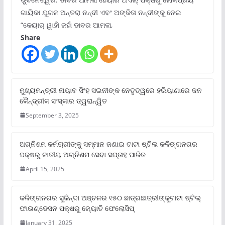
ଗାୟିକା ଯୁଗଳ ଅନ୍ତରା ନନ୍ଦୀ ଏବଂ ଅଙ୍କିତା ନନ୍ଦୀଙ୍କୁ ନେଇ
“କେୟାର୍ ୱାହାଁ ଜହାଁ ଡାବର ଆମଲା,
Share
ମୁଖ୍ୟମନ୍ତ୍ରୀ ନାୟାବ ସିଂହ ସଇନୀଙ୍କ ନେତୃତ୍ୱରେ ହରିୟାଣାରେ ଜନ
କୈନ୍ଦ୍ରୀକ ସଂସ୍କାର ତ୍ୱରାନ୍ୱିତ
September 3, 2025
ଅଗ୍ନିଶମ କର୍ମଚାରୀଙ୍କୁ ସମ୍ମାନ ଜଣାଇ ଟାଟା ଷ୍ଟିଲ କଳିଙ୍ଗନଗର
ପକ୍ଷରୁ ଜାତୀୟ ଅଗ୍ନିଶମ ସେବା ସପ୍ତାହ ପାଳିତ
April 15, 2025
କଳିଙ୍ଗନଗର ସୁକିନ୍ଦା ଅଞ୍ଚଳର ୧୫୦ ଛାତ୍ରଛାତ୍ରୀଙ୍କୁଟାଟା ଷ୍ଟିଲ୍
ଫାଉଣ୍ଡେସନ ପକ୍ଷରୁ ଜ୍ୟୋତି ଫେଲୋସିପ୍‌
January 31, 2025