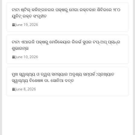
ଟାଟା ଷ୍ଟିଲ୍‌ କଳିଙ୍ଗନଗର ପକ୍ଷରୁ ମେଗା ରକ୍ତଦାନ ଶିବିରରେ ୨୮୦
ୟୁନିଟ୍‌ ରକ୍ତ ସଂଗୃହୀତ
June 19, 2026
ଟାଟା ଏଆଇଜି ପକ୍ଷରୁ ମେଡିକେୟାର ରିଜର୍ଭ ସୁପର ଟପ୍‌-ଅପ୍ ପ୍ଲାନ୍‌ର
ଶୁଭାରମ୍ଭ
June 10, 2026
ମୁଖ ସ୍ୱାସ୍ଥ୍ୟ ଓ ତ୍ୱଚା ସମସ୍ୟାର ଅଦୃଶ୍ୟ ସମ୍ପର୍କ :ପ୍ରଖ୍ୟାତ
ସ୍ୱାସ୍ଥ୍ୟ ବିଶେଷଜ୍ଞ ଡା. ସୋନିଆ ଦତ୍ତ
June 8, 2026