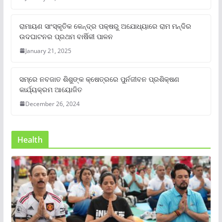
ରାମାୟଣ ସାଂସ୍କୃତିକ କେନ୍ଦ୍ର ପକ୍ଷରୁ ଅଯୋଧ୍ୟାରେ ରାମ ମନ୍ଦିର
ଉଦଘାଟନର ପ୍ରଥମ ବାର୍ଷିକୀ ପାଳନ
January 21, 2025
ସମ୍‌ରେ ନବଜାତ ଶିଶୁଙ୍କ କ୍ଷେତ୍ରରେ ପୁର୍ନଜୀବନ ପ୍ରଶିକ୍ଷଣ
କାର୍ଯ୍ୟକ୍ରମ ଆୟୋଜିତ
December 26, 2024
Health