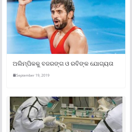
ଅଲିମ୍ପିକକୁ ବଜରଙ୍ଗ ଓ ରବିଙ୍କ ଯୋଗ୍ୟତା
September 19, 2019