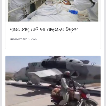
ରାଜଧାନୀରୁ ଆଜି ୭୫ ଆକ୍ରାନ୍ତ ଚିହ୍ନଟ
November 4, 2020