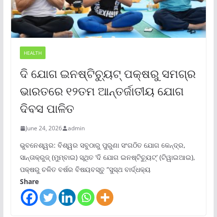
HEALTH
ଦି ଯୋଗ ଇନଷ୍ଟିଚ୍ୟୁଟ୍ ପକ୍ଷରୁ ସମଗ୍ର
ଭାରତରେ ୧୨ତମ ଆନ୍ତର୍ଜାତୀୟ ଯୋଗ
ଦିବସ ପାଳିତ
June 24, 2026
admin
ଭୁବନେଶ୍ୱର: ବିଶ୍ୱର ସବୁଠାରୁ ପୁରୁଣା ସଂଗଠିତ ଯୋଗ କେନ୍ଦ୍ର,
ସାନ୍ତାକ୍ରୁଜ୍ (ମୁମ୍ବାଇ) ସ୍ଥିତ ‘ଦି ଯୋଗ ଇନଷ୍ଟିଚ୍ୟୁଟ୍‌’ (ଟିୱାଇଆଇ),
ପକ୍ଷରୁ ଚଳିତ ବର୍ଷର ବିଷୟବସ୍ତୁ “ସୁସ୍ଥ ବାର୍ଦ୍ଧକ୍ୟ
Share