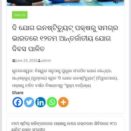
HEALTH
ଦି ଯୋଗ ଇନଷ୍ଟିଚ୍ୟୁଟ୍ ପକ୍ଷରୁ ସମଗ୍ର
ଭାରତରେ ୧୨ତମ ଆନ୍ତର୍ଜାତୀୟ ଯୋଗ
ଦିବସ ପାଳିତ
June 24, 2026
admin
ଭୁବନେଶ୍ୱର: ବିଶ୍ୱର ସବୁଠାରୁ ପୁରୁଣା ସଂଗଠିତ ଯୋଗ କେନ୍ଦ୍ର,
ସାନ୍ତାକ୍ରୁଜ୍ (ମୁମ୍ବାଇ) ସ୍ଥିତ ‘ଦି ଯୋଗ ଇନଷ୍ଟିଚ୍ୟୁଟ୍‌’ (ଟିୱାଇଆଇ),
ପକ୍ଷରୁ ଚଳିତ ବର୍ଷର ବିଷୟବସ୍ତୁ “ସୁସ୍ଥ ବାର୍ଦ୍ଧକ୍ୟ
Share
ଟାଟା ଷ୍ଟିଲ୍‌ କଳିଙ୍ଗନଗର ପକ୍ଷରୁ ମେଗା ରକ୍ତଦାନ ଶିବିରରେ ୨୮୦
ୟୁନିଟ୍‌ ରକ୍ତ ସଂଗୃହୀତ