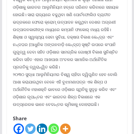
ଓଡ଼ିଶାକୁ ଭାରତର ଆଲୁମିନିୟମ ହବ୍‌ରେ ପରିଣତ କରିବାରେ ସହାୟକ
ହୋଇଛି। ସାରା ରାଜ୍ୟରେ ବଢୁଥିବା ଖଣି ପୋର୍ଟଫୋଲିଓ ବ୍ୟତୀତ
ଭଦ୍ରକରେ ଫେରୋ କ୍ରୋମ୍ ଉତ୍ପାଦନ କରୁଥିବା ଦେଶର ଅଗ୍ରଣୀ
ଉତ୍ପାଦନକାରୀଙ୍କ ମଧ୍ୟରେ କମ୍ପାନି ଫାକୋର୍ ମଧ୍ୟ ରହିଛି।
ଶିକ୍ଷା ଓ ସ୍ୱାସ୍ଥ୍ୟ ସେବା ସୁବିଧା, ଦକ୍ଷତା ବିକାଶ କେନ୍ଦ୍ର ଏବଂ
ନନ୍ଦଘର (ଆଧୁନିକ ଅଙ୍ଗନବାଡ଼ି କେନ୍ଦ୍ର) ସୃଷ୍ଟି ଉପରେ କଂପାନି
ଗୁରୁତ୍ୱ ଦେବା ସହିତ ଓଡ଼ିଶାର ସାମଗ୍ରିକ ଗୋଷ୍ଠୀ ବିକାଶ ସୁନିଶ୍ଚିତ
କରିବା ସହିତ ଏହାର ଆଖପାଖ ଅଂଚଳର ସାମାଜିକ-ଅର୍ଥନୈତିକ
ପ୍ରଗତିକୁ ତ୍ୱରାନ୍ୱିତ କରିଛି।
୨୦୩୦ ସୁଦ୍ଧା ଆଲୁମିନିୟମର ବିଶ୍ୱ ଚାହିଦା ଦ୍ୱିଗୁଣିତ ହେବ ବୋଲି
ଆଶା କରାଯାଉଥିବା ବେଳେ ଏହି ବୁଝାମଣାପତ୍ର ଏକ ଶିଳ୍ପ ଓ
ଅର୍ଥନୈତିକ ମହାଶକ୍ତି ଭାବରେ ଓଡ଼ିଶାର ସ୍ଥିତିକୁ ସୁଦୃଢ଼ କରିବ ଏବଂ
ଓଡ଼ିଶାର ରୂପାନ୍ତର ଏବଂ ଭାରତର ଶିଳ୍ପ ବିକାଶରେ ଏକ
ଉତ୍‌ପ୍ରେରକ ଭାବେ ବେଦାନ୍ତର ଭୂମିକାକୁ ଦୋହରାଇଛି।
Share