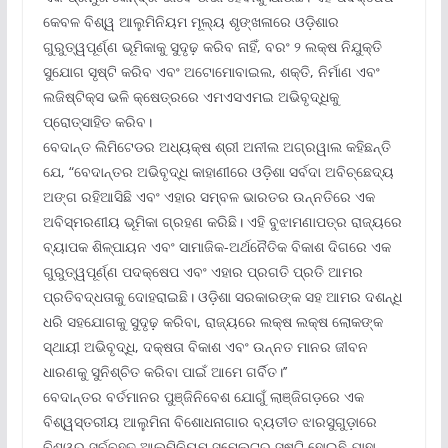
କେବଳ ବିଶ୍ୱ ଆଲୁମିନିୟମ ମୂଲ୍ୟ ଶୃଙ୍ଖଳାରେ ଓଡ଼ିଶାର
ଗୁରୁତ୍ୱପୂର୍ଣ୍ଣ ଭୂମିକାକୁ ସୁଦୃଢ଼ କରିବ ନାହିଁ, ବରଂ ୨ ଲକ୍ଷ ନିଯୁକ୍ତି
ସୁଯୋଗ ସୃଷ୍ଟି କରିବ ଏବଂ ଅଟୋମୋବାଇଲ, ଶକ୍ତି, ନିର୍ମାଣ ଏବଂ
ଲଜିଷ୍ଟିକ୍ସ ଭଳି କ୍ଷେତ୍ରରେ ଏମଏସଏମଇ ଅଭିବୃଦ୍ଧିକୁ
ପ୍ରୋତ୍ସାହିତ କରିବ।
ବେଦାନ୍ତ ଲିମିଟେଡର ଅଧ୍ୟକ୍ଷ ଶ୍ରୀ ଅନୀଲ ଅଗ୍ରୱାଲ କହିଛନ୍ତି
ଯେ, “ବେଦାନ୍ତର ଅଭିବୃଦ୍ଧି କାହାଣୀରେ ଓଡ଼ିଶା ସର୍ବଦା ଅବିଚ୍ଛେଦ୍ୟ
ଅଙ୍ଗ ରହିଆସିଛି ଏବଂ ଏହାର ସମ୍ବଳ ଭାରତର ଉନ୍ନତିରେ ଏକ
ଅବିସ୍ମରଣୀୟ ଭୂମିକା ଗ୍ରହଣ କରିଛି। ଏହି ବୁଝାମଣାପତ୍ର ରାଜ୍ୟରେ
ବ୍ୟାପକ ଶିଳ୍ପାୟନ ଏବଂ ସାମାଜିକ-ଅର୍ଥନୈତିକ ବିକାଶ ଦିଗରେ ଏକ
ଗୁରୁତ୍ୱପୂର୍ଣ୍ଣ ପଦକ୍ଷେପ ଏବଂ ଏହାର ପ୍ରଗତି ପ୍ରତି ଆମର
ପ୍ରତିବଦ୍ଧତାକୁ ଦୋହରାଇଛି। ଓଡ଼ିଶା ସରକାରଙ୍କ ସହ ଆମର ଦଶନ୍ଧି
ଧରି ସହଯୋଗକୁ ସୁଦୃଢ଼ କରିବା, ରାଜ୍ୟରେ ଲକ୍ଷ ଲକ୍ଷ ଲୋକଙ୍କ
ସ୍ଥାୟୀ ଅଭିବୃଦ୍ଧି, ଦକ୍ଷତା ବିକାଶ ଏବଂ ଉନ୍ନତ ମାନର ଜୀବନ
ଧାରଣକୁ ସୁନିଶ୍ଚିତ କରିବା ପାଇଁ ଆମେ ଗର୍ବିତ।’’
ବେଦାନ୍ତର ବର୍ତମାନର ପୁଞ୍ଜିନିବେଶ ଯୋଗୁଁ ଲାଞ୍ଜିଗଡ଼ରେ ଏକ
ବିଶ୍ୱସ୍ତରୀୟ ଆଲୁମିନା ବିଶୋଧନାଗାର ବ୍ୟତୀତ ଝାରସୁଗୁଡ଼ାରେ
ବିଶ୍ୱର ସର୍ବବୃହତ ଆଲୁମିନିୟମ ସ୍ମେଲଟର ସୃଷ୍ଟି ହୋଇଛି ଯାହା