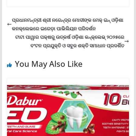
ପ୍ରଧାନମନ୍ତ୍ରୀ ଶ୍ରୀ ନରେନ୍ଦ୍ର ମୋଦୀଙ୍କ ମେକ୍ ଇନ୍ ଓଡ଼ିଶା
କନକ୍ଲେଭରେ ଇରେଡ଼ା ପାଭିଲିୟନ ପରିଦର୍ଶନ
ଟାଟା ପାୱାର ପକ୍ଷରୁ ଉତ୍କର୍ଷ ଓଡ଼ିଶା କନ୍‌କ୍ଲେଭ୍ ୨୦୨୫ରେ
ବଂଟନ ପ୍ରଯୁକ୍ତି ଓ ସବୁଜ ଶକ୍ତି ସମାଧାନ ପ୍ରଦର୍ଶିତ
You May Also Like