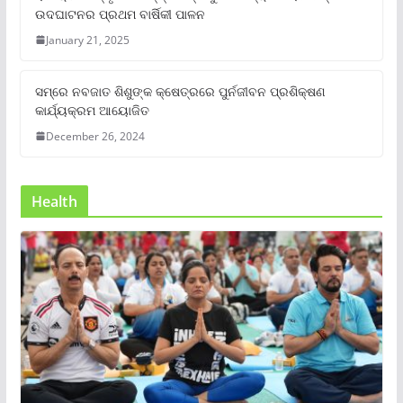
ଉଦଘାଟନର ପ୍ରଥମ ବାର୍ଷିକୀ ପାଳନ
January 21, 2025
ସମ୍‌ରେ ନବଜାତ ଶିଶୁଙ୍କ କ୍ଷେତ୍ରରେ ପୁର୍ନଜୀବନ ପ୍ରଶିକ୍ଷଣ
କାର୍ଯ୍ୟକ୍ରମ ଆୟୋଜିତ
December 26, 2024
Health