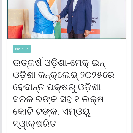
BUSINESS
ଉତ୍କର୍ଷ ଓଡ଼ିଶା-ମେକ୍ ଇନ୍
ଓଡ଼ିଶା କନ୍‌କ୍ଲେଭ୍ ୨୦୨୫ରେ
ବେଦାନ୍ତ ପକ୍ଷରୁ ଓଡ଼ିଶା
ସରକାରଙ୍କ ସହ ୧ ଲକ୍ଷ
କୋଟି ଟଙ୍କା ଏମ୍‌ଓୟୁ
ସ୍ୱାକ୍ଷରିତ