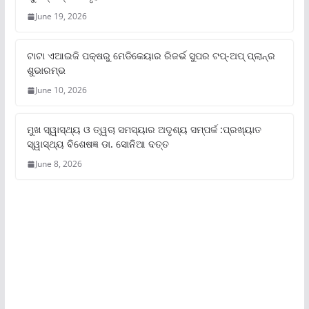
June 19, 2026
ଟାଟା ଏଆଇଜି ପକ୍ଷରୁ ମେଡିକେୟାର ରିଜର୍ଭ ସୁପର ଟପ୍‌-ଅପ୍ ପ୍ଲାନ୍‌ର
ଶୁଭାରମ୍ଭ
June 10, 2026
ମୁଖ ସ୍ୱାସ୍ଥ୍ୟ ଓ ତ୍ୱଚା ସମସ୍ୟାର ଅଦୃଶ୍ୟ ସମ୍ପର୍କ :ପ୍ରଖ୍ୟାତ
ସ୍ୱାସ୍ଥ୍ୟ ବିଶେଷଜ୍ଞ ଡା. ସୋନିଆ ଦତ୍ତ
June 8, 2026