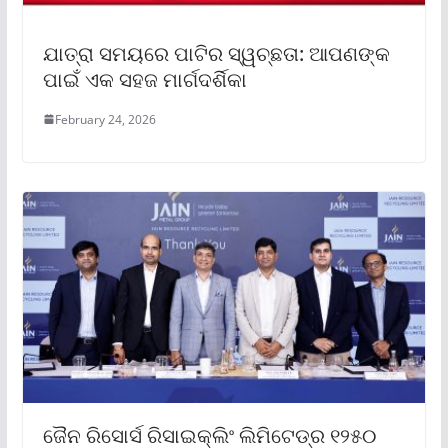
ଯାତ୍ରା ସମୟରେ ପାଟିର ସ୍ୱଚ୍ଛତା: ଆପଣଙ୍କ
ପାଇଁ ଏକ ସହଜ ମାର୍ଗଦର୍ଶିକା
February 24, 2026
ଜୈନ ରିସୋର୍ସ ରିସାଇକ୍ଲିଂ ଲିମିଟେଡ୍‌ର ୧୨୫୦