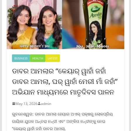
BUSINESS
HEALTH
LATEST
ଡାବର ଆମଲାର “କେୟାର୍ ୱାହାଁ ଜହାଁ
ଡାବର ଆମଲା, ଘର୍ ୱାହାଁ ମେରୀ ମାଁ ଜହାଁ”
ଅଭିଯାନ ମାଧ୍ୟମରେ ମାତୃଦିବସ ପାଳନ
May 13, 2026
admin
ଭୁବନେଶ୍ୱର: ଡାବର ଆମଲା ହେୟାର ଅଏଲ୍ ପକ୍ଷରୁ ଲୋକପ୍ରିୟ
ଗାୟିକା ଯୁଗଳ ଅନ୍ତରା ନନ୍ଦୀ ଏବଂ ଅଙ୍କିତା ନନ୍ଦୀଙ୍କୁ ନେଇ
“କେୟାର୍ ୱାହାଁ ଜହାଁ ଡାବର ଆମଲା,