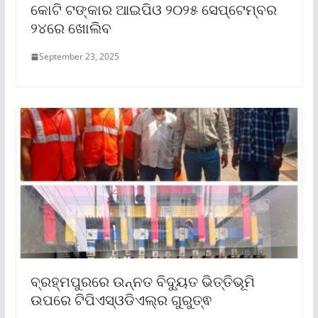
କୋଟି ଟଙ୍କାର ଆଇପିଓ ୨୦୨୫ ସେପ୍ଟେମ୍ବର
୨୪ରେ ଖୋଲିବ
September 23, 2025
ବ୍ରହ୍ମପୁରରେ ଉନ୍ନତ ବିଦ୍ୟୁତ ଭିତ୍ତିଭୂମି
ଉପରେ ଟିପିଏସ୍‌ଓଡିଏଲ୍‌ର ଗୁରୁତ୍ଵ