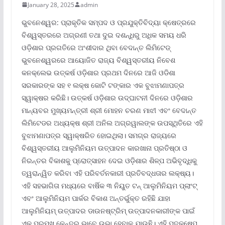
January 28, 2025
admin
ଭୁବନେଶ୍ୱର: ପ୍ରାକୃତିକ ସମ୍ପଦ ଓ ପ୍ରଯୁକ୍ତିବିଦ୍ୟା କ୍ଷେତ୍ରରେ
ବିଶ୍ୱସ୍ତରରେ ଅଗ୍ରଣୀ ତଥା ଦୁଇ ଦଶନ୍ଧିରୁ ଅଧିକ ସମୟ ଧରି
ଓଡ଼ିଶାର ପ୍ରଗତିରେ ଅଂଶୀଦାର ଥିବା ବେଦାନ୍ତ ଲିମିଟେଡ୍
ଭୁବନେଶ୍ୱରରେ ଆୟୋଜିତ ରାଜ୍ୟ ବିଶ୍ୱସ୍ତରୀୟ ନିବେଶ
କନକ୍ଲେଭ ଉତ୍କର୍ଷ ଓଡ଼ିଶାର ପ୍ରଥମ ଦିନରେ ଆଜି ଓଡିଶା
ସରକାରଙ୍କ ସହ ୧ ଲକ୍ଷ କୋଟି ଟଙ୍କାର ଏକ ବୁଝାମଣାପତ୍ର
ସ୍ୱାକ୍ଷର କରିଛି। ଉତ୍କର୍ଷ ଓଡ଼ିଶାର ଉଦ୍‌ଘାଟନୀ ଦିନରେ ଓଡ଼ିଶାର
ମାନ୍ୟବର ମୁଖ୍ୟମନ୍ତ୍ରୀ ଶ୍ରୀ ମୋହନ ଚରଣ ମାଝୀ ଏବଂ ବେଦାନ୍ତ
ଲିମିଟେଡର ଅଧ୍ୟକ୍ଷ ଶ୍ରୀ ଅନିଲ ଅଗ୍ରୱାଲଙ୍କ ଉପସ୍ଥିତିରେ ଏହି
ବୁଝାମଣାପତ୍ର ସ୍ୱାକ୍ଷରିତ ହୋଇଥିଲା। ସମଗ୍ର ରାଜ୍ୟରେ
ବିଶ୍ୱସ୍ତରୀୟ ଆଲୁମିନିୟମ ଉତ୍ପାଦନ କାରଖାନା ପ୍ରତିଷ୍ଠା ଓ
ନିରନ୍ତର ବିକାଶକୁ ପ୍ରୋତ୍ସାହନ ଦେଇ ଓଡ଼ିଶାର ଶିଳ୍ପ ଅଭିବୃଦ୍ଧିକୁ
ତ୍ୱରାନ୍ୱିତ କରିବା ଏହି ପରିବର୍ତନକାରୀ ପ୍ରତିବଦ୍ଧତାର ଲକ୍ଷ୍ୟ।
ଏହି ସହଭାଗିତା ମଧ୍ୟରେ ବାର୍ଷିକ ୩ ନିୟୁତ ଟନ୍ ଆଲୁମିନିୟମ ପ୍ଲାଂଟ୍
ଏବଂ ଆଲୁମିନିୟମ ପାର୍କର ବିକାଶ ଅନ୍ତର୍ଭୁକ୍ତ ରହିଛି ଯାହା
ଆଲୁମିନିୟମ୍ ଉତ୍ପାଦର ଡାଉନଷ୍ଟ୍ରିମ୍ ଉତ୍ପାଦନକାରୀଙ୍କ ପାଇଁ
ଏକ ପ୍ରମୁଖ କେନ୍ଦ୍ର ଭାବେ ଉଭା ହେବାକୁ ଯାଉଛି। ଏହି ପଦକ୍ଷେପ