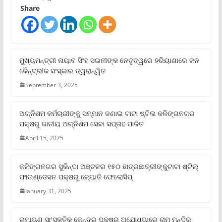
Share
ମୁଖ୍ୟମନ୍ତ୍ରୀ ନାୟାବ ସିଂହ ସଇନୀଙ୍କ ନେତୃତ୍ୱରେ ହରିୟାଣାରେ ଜନ
କୈନ୍ଦ୍ରୀକ ସଂସ୍କାର ତ୍ୱରାନ୍ୱିତ
September 3, 2025
ଅଗ୍ନିଶମ କର୍ମଚାରୀଙ୍କୁ ସମ୍ମାନ ଜଣାଇ ଟାଟା ଷ୍ଟିଲ କଳିଙ୍ଗନଗର
ପକ୍ଷରୁ ଜାତୀୟ ଅଗ୍ନିଶମ ସେବା ସପ୍ତାହ ପାଳିତ
April 15, 2025
କଳିଙ୍ଗନଗର ସୁକିନ୍ଦା ଅଞ୍ଚଳର ୧୫୦ ଛାତ୍ରଛାତ୍ରୀଙ୍କୁଟାଟା ଷ୍ଟିଲ୍
ଫାଉଣ୍ଡେସନ ପକ୍ଷରୁ ଜ୍ୟୋତି ଫେଲୋସିପ୍‌
January 31, 2025
ରାମାୟଣ ସାଂସ୍କୃତିକ କେନ୍ଦ୍ର ପକ୍ଷରୁ ଅଯୋଧ୍ୟାରେ ରାମ ମନ୍ଦିର