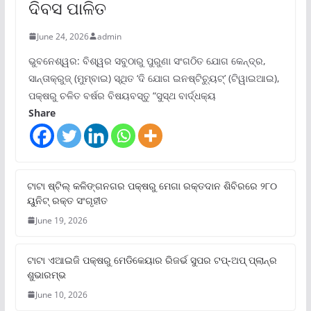
ଦିବସ ପାଳିତ
June 24, 2026
admin
ଭୁବନେଶ୍ୱର: ବିଶ୍ୱର ସବୁଠାରୁ ପୁରୁଣା ସଂଗଠିତ ଯୋଗ କେନ୍ଦ୍ର,
ସାନ୍ତାକ୍ରୁଜ୍ (ମୁମ୍ବାଇ) ସ୍ଥିତ ‘ଦି ଯୋଗ ଇନଷ୍ଟିଚ୍ୟୁଟ୍‌’ (ଟିୱାଇଆଇ),
ପକ୍ଷରୁ ଚଳିତ ବର୍ଷର ବିଷୟବସ୍ତୁ “ସୁସ୍ଥ ବାର୍ଦ୍ଧକ୍ୟ
Share
ଟାଟା ଷ୍ଟିଲ୍‌ କଳିଙ୍ଗନଗର ପକ୍ଷରୁ ମେଗା ରକ୍ତଦାନ ଶିବିରରେ ୨୮୦
ୟୁନିଟ୍‌ ରକ୍ତ ସଂଗୃହୀତ
June 19, 2026
ଟାଟା ଏଆଇଜି ପକ୍ଷରୁ ମେଡିକେୟାର ରିଜର୍ଭ ସୁପର ଟପ୍‌-ଅପ୍ ପ୍ଲାନ୍‌ର
ଶୁଭାରମ୍ଭ
June 10, 2026