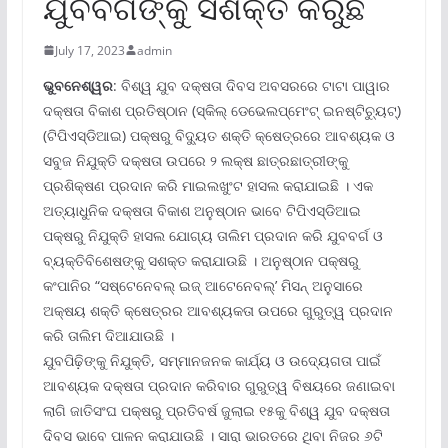
ଯୁବବର୍ଗଙ୍କୁ ସଶକ୍ତ କରୁଛି
July 17, 2023
admin
ଭୁବନେଶ୍ୱର
: ବିଶ୍ୱ ଯୁବ ଦକ୍ଷତା ଦିବସ ଅବସରରେ ଟାଟା ପାୱାର
ଦକ୍ଷତା ବିକାଶ ପ୍ରତିଷ୍ଠାନ (ସ୍କିଲ୍ ଡେଭେଲପ୍‌ମେଂଟ୍ ଇନଷ୍ଟିଚ୍ୟୁଟ୍‌)
(ଟିପିଏସ୍‌ଡିଆଇ) ପକ୍ଷରୁ ବିଦ୍ୟୁତ ଶକ୍ତି କ୍ଷେତ୍ରରେ ଆବଶ୍ୟକ ଓ
ସବୁଜ ନିଯୁକ୍ତି ଦକ୍ଷତା ଉପରେ ୨ ଲକ୍ଷ ଛାତ୍ରଛାତ୍ରୀଙ୍କୁ
ପ୍ରଶିକ୍ଷଣ ପ୍ରଦାନ କରି ମାଇଲଖୁଂଟ ହାସଲ କରାଯାଇଛି । ଏକ
ଅତ୍ୟାଧୁନିକ ଦକ୍ଷତା ବିକାଶ ଅନୁଷ୍ଠାନ ଭାବେ ଟିପିଏସ୍‌ଡିଆଇ
ପକ୍ଷରୁ ନିଯୁକ୍ତି ହାସଲ ଯୋଗ୍ୟ ତାଲିମ ପ୍ରଦାନ କରି ଯୁବବର୍ଗ ଓ
ବ୍ୟକ୍ତିବିଶେଷଙ୍କୁ ସଶକ୍ତ କରାଯାଉଛି । ଅନୁଷ୍ଠାନ ପକ୍ଷରୁ
କଂପାନିର “ସଷ୍ଟେନେବଲ୍ ଇଜ୍ ଆଟେନେବଲ୍‌’ ମିସନ୍ ଅନୁସାରେ
ଅକ୍ଷୟ ଶକ୍ତି କ୍ଷେତ୍ରର ଆବଶ୍ୟକତା ଉପରେ ଗୁରୁତ୍ୱ ପ୍ରଦାନ
କରି ତାଲିମ ଦିଆଯାଉଛି ।
ଯୁବପିଢ଼ିଙ୍କୁ ନିଯୁକ୍ତି, ସମ୍ମାନଜନକ କାର୍ଯ୍ୟ ଓ ଉଦ୍ୟେଗତା ପାଇଁ
ଆବଶ୍ୟକ ଦକ୍ଷତା ପ୍ରଦାନ କରିବାର ଗୁରୁତ୍ୱ ବିଷୟରେ ଜଣାଇବା
ଲାଗି ଜାତିସଂଘ ପକ୍ଷରୁ ପ୍ରତିବର୍ଷ ଜୁଲାଇ ୧୫କୁ ବିଶ୍ୱ ଯୁବ ଦକ୍ଷତା
ଦିବସ ଭାବେ ପାଳନ କରାଯାଉଛି । ସାରା ଭାରତରେ ଥିବା ନିଜର ୬ଟି