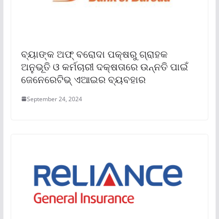
ବ୍ୟାଙ୍କ ଅଫ୍ ବରୋଦା ପକ୍ଷରୁ ଗ୍ରାହକ
ଅନୁଭୂତି ଓ କର୍ମଚାରୀ ଦକ୍ଷତାରେ ଉନ୍ନତି ପାଇଁ
ଜେନେରେଟିଭ୍ ଏଆଇର ବ୍ୟବହାର
September 24, 2024