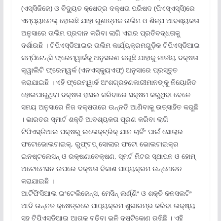
(ଏସ୍‌ସିଜିଜେ) ଓ ବିଦ୍ୟୁତ କ୍ଷେତ୍ର ଦକ୍ଷତା ପରିଷଦ (ପିଏସ୍‌ଏସ୍‌ସି)ରେ
ଏମ୍‌ପ୍ୟାନେଲ୍ ହୋଇଛି ଯାହା ଗୁଣାତ୍ମକ ତାଲିମ ଓ ଶିଳ୍ପ ଆବଶ୍ୟକତା
ଅନୁସାରେ ତାଲିମ ପ୍ରଦାନ କରିବା ଲାଗି ଏହାର ପ୍ରତିବଦ୍ଧତାକୁ
ଦର୍ଶାଉଛି । ଟିପିଏସ୍‌ଡିଆଇର ତାଲିମ କାର୍ଯ୍ୟକ୍ରମଗୁଡ଼ିକ ଟିପିଏସ୍‌ଡିଆଇ
କମ୍ପିଟେନ୍ସି ଫ୍ରେମ୍‌ୱାର୍କକୁ ଅନୁସରଣ କରୁଛି ଯାହାକୁ ଜାତୀୟ ଦକ୍ଷତା
କ୍ୱାଲିଟି ଫ୍ରେମ୍‌ୱର୍କ (ଏନଏସ୍‌କ୍ୟୁଏଫ୍‌) ଅନୁସାରେ ପ୍ରସ୍ତୁତ
କରାଯାଇଛି । ଏହି ଫ୍ରେମ୍‌ୱାର୍କ ଅଂଶଗ୍ରହଣକାରୀମାନଙ୍କୁ ନିୟୋଜିତ
ହୋଇପାରୁଥିବା ଦକ୍ଷତା ହାସଲ କରିବାରେ ସକ୍ଷମ କରୁଥିବା ବେଳେ
ସମୟ ଅନୁସାରେ ନିଜ ଦକ୍ଷତାରେ ଉନ୍ନତି ଆଣିବାକୁ ଉତ୍ସାହିତ କରୁଛି
। ଭାରତର ସ୍ମାର୍ଟ ଶକ୍ତି ଆବଶ୍ୟକତା ପୂରଣ କରିବା ଲାଗି
ଟିପିଏସ୍‌ଡିଆଇ ପକ୍ଷରୁ ଇଲେକ୍ଟ୍ରିକ୍ ଯାନ ଚାର୍ଜିଂ ପାଇଁ ସୋଲାର
ଫଟୋଭୋଲଟାଇକ୍‌, ରୁଫ୍‌ଟପ୍ ସୋଲାର ଫଟୋ ଭୋଲଟାଇକ୍‌ର
ଇନଷ୍ଟଲେସନ୍ ଓ ରକ୍ଷଣାବେକ୍ଷଣ, ସ୍ମର୍ଟ ମିଟର ସ୍ଥାପନ ଓ ହୋମ୍
ଅଟୋମେସନ ଉପରେ ଦକ୍ଷତା ବିକାଶ ପାଠ୍ୟକ୍ରମ ଉନ୍ମୋଚନ
କରାଯାଇଛି ।
ଆର୍ଟିଫିସିଆଲ ଇଂଟେଲିଜେନ୍ସ, ମେସିନ୍ ଲର୍ଣ୍ଣିଂ ଓ ଶକ୍ତି କନସଲଟିଂ
ଆଦି ଉନ୍ନତ କ୍ଷେତ୍ରରେ ପାଠ୍ୟକ୍ରମ ଶୁଭାରମ୍ଭ କରିବା ଲକ୍ଷ୍ୟ
ସହ ଟିପିଏସ୍‌ଡିଆଇ ଆଗକୁ ବଢ଼ିବା ଭଳି ଦୃଷ୍ଟିକୋଣ ରଖିଛି । ଏହି