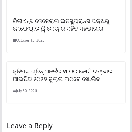
ରିଲାଏନ୍ସ ଜେନେରାଲ ଇନସ୍ୟୁରାନ୍ସ ପକ୍ଷରୁ
ମେଫେୟାର ୱି କେୟାର ସହିତ ସହଭାଗୀତା
October 15, 2025
ଜୁନିପର ଗ୍ରିନ୍ ଏନର୍ଜିର ୧୮୦୦ କୋଟି ଟଙ୍କାର
ଆଇପିଓ ୨୦୨୬ ଜୁଲାଇ ୩୦ରେ ଖୋଲିବ
July 30, 2026
Leave a Reply