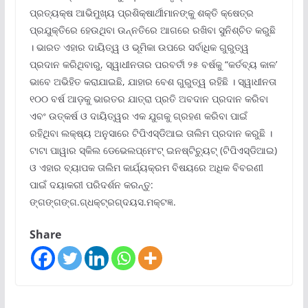
ପ୍ରତ୍ୟକ୍ଷ ଆଭିମୁଖ୍ୟ ପ୍ରଶିକ୍ଷାର୍ଥୀମାନଙ୍କୁ ଶକ୍ତି କ୍ଷେତ୍ର
ପ୍ରଯୁକ୍ତିରେ ହେଉଥିବା ଉନ୍ନତିରେ ଆଗରେ ରଖିବା ସୁନିଶ୍ଚିତ କରୁଛି
। ଭାରତ ଏହାର ଦାୟିତ୍ୱ ଓ ଭୂମିକା ଉପରେ ସର୍ବାଧିକ ଗୁରୁତ୍ୱ
ପ୍ରଦାନ କରିଥିବାରୁ, ସ୍ୱାଧୀନତାର ପରବର୍ତୀ ୨୫ ବର୍ଷକୁ “କର୍ତବ୍ୟ କାଳ’
ଭାବେ ଅଭିହିତ କରାଯାଇଛି, ଯାହାର ବେଶ ଗୁରୁତ୍ୱ ରହିଛି । ସ୍ୱାଧୀନତା
୧୦୦ ବର୍ଷ ଆଡ଼କୁ ଭାରତର ଯାତ୍ରା ପ୍ରତି ଅବଦାନ ପ୍ରଦାନ କରିବା
ଏବଂ ଉତ୍କର୍ଷ ଓ ଦାୟିତ୍ୱର ଏକ ଯୁଗକୁ ଗ୍ରହଣ କରିବା ପାଇଁ
ରହିଥିବା ଲକ୍ଷ୍ୟ ଅନୁସାରେ ଟିପିଏସ୍‌ଡିଆଇ ତାଲିମ ପ୍ରଦାନ କରୁଛି ।
ଟାଟା ପାୱାର ସ୍କିଲ ଡେଭେଲପ୍‌ମେଂଟ୍ ଇନଷ୍ଟିଚ୍ୟୁଟ୍ (ଟିପିଏସ୍‌ଡିଆଇ)
ଓ ଏହାର ବ୍ୟାପକ ତାଲିମ କାର୍ଯ୍ୟକ୍ରମ ବିଷୟରେ ଅଧିକ ବିବରଣୀ
ପାଇଁ ଦୟାକରୀ ପରିଦର୍ଶନ କରନ୍ତୁ:
ଙ୍ଗଙ୍ଗଙ୍ଗ.ଗ୍ଧକ୍ଟ୍ରଗ୍ଦୟସ.ମକ୍ଟଜ୍ଞ.
Share