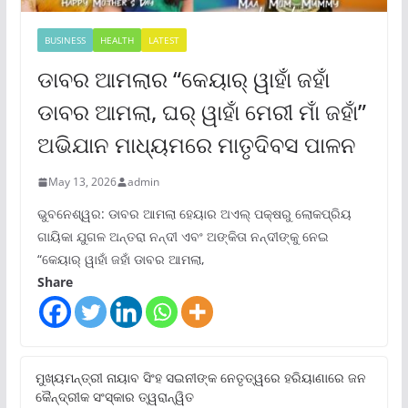
BUSINESS
HEALTH
LATEST
ଡାବର ଆମଲାର “କେୟାର୍ ୱାହାଁ ଜହାଁ
ଡାବର ଆମଲା, ଘର୍ ୱାହାଁ ମେରୀ ମାଁ ଜହାଁ”
ଅଭିଯାନ ମାଧ୍ୟମରେ ମାତୃଦିବସ ପାଳନ
May 13, 2026
admin
ଭୁବନେଶ୍ୱର: ଡାବର ଆମଲା ହେୟାର ଅଏଲ୍ ପକ୍ଷରୁ ଲୋକପ୍ରିୟ
ଗାୟିକା ଯୁଗଳ ଅନ୍ତରା ନନ୍ଦୀ ଏବଂ ଅଙ୍କିତା ନନ୍ଦୀଙ୍କୁ ନେଇ
“କେୟାର୍ ୱାହାଁ ଜହାଁ ଡାବର ଆମଲା,
Share
ମୁଖ୍ୟମନ୍ତ୍ରୀ ନାୟାବ ସିଂହ ସଇନୀଙ୍କ ନେତୃତ୍ୱରେ ହରିୟାଣାରେ ଜନ
କୈନ୍ଦ୍ରୀକ ସଂସ୍କାର ତ୍ୱରାନ୍ୱିତ