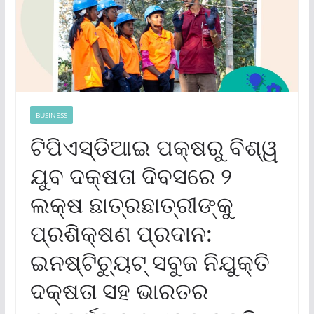
BUSINESS
ଟିପିଏସ୍‌ଡିଆଇ ପକ୍ଷରୁ ବିଶ୍ୱ
ଯୁବ ଦକ୍ଷତା ଦିବସରେ ୨
ଲକ୍ଷ ଛାତ୍ରଛାତ୍ରୀଙ୍କୁ
ପ୍ରଶିକ୍ଷଣ ପ୍ରଦାନ:
ଇନଷ୍ଟିଚ୍ୟୁଟ୍ ସବୁଜ ନିଯୁକ୍ତି
ଦକ୍ଷତା ସହ ଭାରତର