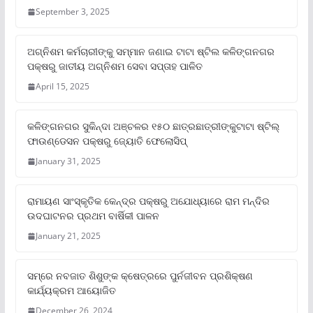
September 3, 2025
ଅଗ୍ନିଶମ କର୍ମଚାରୀଙ୍କୁ ସମ୍ମାନ ଜଣାଇ ଟାଟା ଷ୍ଟିଲ କଳିଙ୍ଗନଗର
ପକ୍ଷରୁ ଜାତୀୟ ଅଗ୍ନିଶମ ସେବା ସପ୍ତାହ ପାଳିତ
April 15, 2025
କଳିଙ୍ଗନଗର ସୁକିନ୍ଦା ଅଞ୍ଚଳର ୧୫୦ ଛାତ୍ରଛାତ୍ରୀଙ୍କୁଟାଟା ଷ୍ଟିଲ୍
ଫାଉଣ୍ଡେସନ ପକ୍ଷରୁ ଜ୍ୟୋତି ଫେଲୋସିପ୍‌
January 31, 2025
ରାମାୟଣ ସାଂସ୍କୃତିକ କେନ୍ଦ୍ର ପକ୍ଷରୁ ଅଯୋଧ୍ୟାରେ ରାମ ମନ୍ଦିର
ଉଦଘାଟନର ପ୍ରଥମ ବାର୍ଷିକୀ ପାଳନ
January 21, 2025
ସମ୍‌ରେ ନବଜାତ ଶିଶୁଙ୍କ କ୍ଷେତ୍ରରେ ପୁର୍ନଜୀବନ ପ୍ରଶିକ୍ଷଣ
କାର୍ଯ୍ୟକ୍ରମ ଆୟୋଜିତ
December 26, 2024