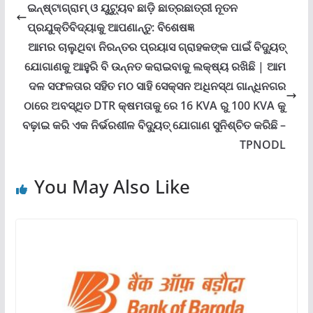
ଇନ୍‌ଷ୍ଟାଗ୍ରାମ୍ ଓ ୟୁଟ୍ୟୁବ ଛାଡ଼ି ଛାତ୍ରଛାତ୍ରୀ ନୂତନ
ପ୍ରଯୁକ୍ତିବିଦ୍ୟାକୁ ଆପଣାନ୍ତୁ: ବିଶେଷଜ୍ଞ
ଆମର ଚାଲୁଥିବା ନିରନ୍ତର ପ୍ରୟାସ ଗ୍ରାହକଙ୍କ ପାଇଁ ବିଦ୍ୟୁତ୍
ଯୋଗାଣକୁ ଆହୁରି ବି ଉନ୍ନତ କରାଇବାକୁ ଲକ୍ଷ୍ୟ ରଖିଛି | ଆମ
ଦଳ ସଫଳତାର ସହିତ ମଠ ସାହି ସେକ୍ସନ ଅଧିନସ୍ଥ ଗାନ୍ଧିନଗର
ଠାରେ ଅବସ୍ଥିତ DTR କ୍ଷମତାକୁ ରେ 16 KVA ରୁ 100 KVA କୁ
ବଢ଼ାଇ କରି ଏକ ନିର୍ଭରଶୀଳ ବିଦ୍ୟୁତ୍ ଯୋଗାଣ ସୁନିଶ୍ଚିତ କରିଛି –
TPNODL
You May Also Like