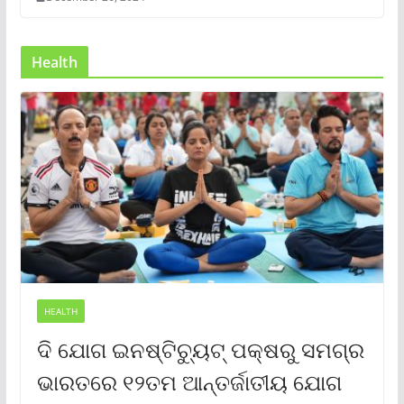
Health
HEALTH
ଦି ଯୋଗ ଇନଷ୍ଟିଚ୍ୟୁଟ୍ ପକ୍ଷରୁ ସମଗ୍ର
ଭାରତରେ ୧୨ତମ ଆନ୍ତର୍ଜାତୀୟ ଯୋଗ