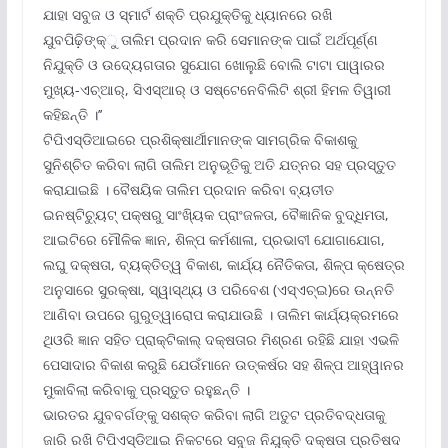
ଯାହା ସବୁଜ ଓ ସ୍ମାର୍ଟ ଶକ୍ତି ପ୍ରଯୁକ୍ତିକୁ ଧ୍ୟାନରେ ରଖି
ଯୁବପିଢ଼ିଙ୍କ୍‌ୁ ତାଲିମ ପ୍ରଦାନ କରି ସେମାନଙ୍କ ପାଇଁ ଅର୍ଥପୂର୍ଣ୍ଣ
ନିଯୁକ୍ତି ଓ ଉଦ୍ୟେଗତାର ସୁଯୋଗ ଖୋଲୁଛି ବୋଲି ଟାଟା ପାୱାରର
ମୁଖ୍ୟ-ଏଚ୍‌ଆର୍‌, ସିଏସ୍‌ଆର୍ ଓ ସଷ୍ଟେନେବିଲିଟି ଶ୍ରୀ ହିମଳ ତିୱାରୀ
କହିଛନ୍ତି ।’’
ଟିପିଏସ୍‌ଡିଆଇରେ ପ୍ରଶିକ୍ଷାର୍ଥୀମାନଙ୍କ ସାମଗ୍ରିକ ବିକାଶକୁ
ସୁନିଶ୍ଚିତ କରିବା ଲାଗି ତାଲିମ ଅନୁଭୂତିକୁ ଅତି ଯତ୍ନର ସହ ପ୍ରସ୍ତୁତ
କରାଯାଇଛି । ବୈଷୟିକ ତାଲିମ ପ୍ରଦାନ କରିବା ବ୍ୟତୀତ
ଇନଷ୍ଟିଚ୍ୟୁଟ୍ ପକ୍ଷରୁ ସାଂଖ୍ୟିକ ପ୍ରାଂଜଳତା, ବୈଜ୍ଞାନିକ ବୁଦ୍ଧିମତା,
ଆଇଟିରେ ମୌଳିକ ଜ୍ଞାନ, ଶିଳ୍ପ କର୍ମଶାଳା, ପ୍ରଭାବୀ ଯୋଗାଯୋଗ,
ଲଘୁ ଦକ୍ଷତା, ବ୍ୟକ୍ତିତ୍ୱ ବିକାଶ, କାର୍ଯ୍ୟ ନୈତିକତା, ଶିଳ୍ପ କ୍ଷେତ୍ର
ଅନୁସାରେ ସୁରକ୍ଷା, ସ୍ୱାସ୍ଥ୍ୟ ଓ ପରିବେଶ (ଏସ୍‌ଏଚ୍‌ଇ)ରେ ଉନ୍ନତି
ଆଣିବା ଉପରେ ଗୁରୁତ୍ୱାରୋପ କରାଯାଉଛି । ତାଲିମ କାର୍ଯ୍ୟକ୍ରମରେ
ଥିଓରି ଜ୍ଞାନ ସହିତ ପ୍ରାକ୍ଟିକାଲ୍ ଦକ୍ଷତାର ମିଶ୍ରଣ ରହିଛି ଯାହା ଏଭଳି
ପେସାଦାର ବିକାଶ କରୁଛି ଯେଉଁମାନେ ଉତ୍କର୍ଷର ସହ ଶିଳ୍ପ ଆହ୍ୱାନର
ମୁକାବିଲା କରିବାକୁ ପ୍ରସ୍ତୁତ ରହୁଛନ୍ତି ।
ଭାରତର ଯୁବବର୍ଗଙ୍କୁ ସଶକ୍ତ କରିବା ଲାଗି ଅତୁଟ ପ୍ରତିବଦ୍ଧତାକୁ
ଜାରି ରଖି ଟିପିଏସ୍‌ଡିଆଇ ନିକଟରେ ସବୁଜ ନିଯୁକ୍ତି ଦକ୍ଷତା ପ୍ରତିଷଦ