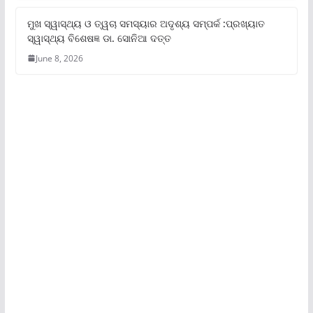
ମୁଖ ସ୍ୱାସ୍ଥ୍ୟ ଓ ତ୍ୱଚା ସମସ୍ୟାର ଅଦୃଶ୍ୟ ସମ୍ପର୍କ :ପ୍ରଖ୍ୟାତ
ସ୍ୱାସ୍ଥ୍ୟ ବିଶେଷଜ୍ଞ ଡା. ସୋନିଆ ଦତ୍ତ
June 8, 2026