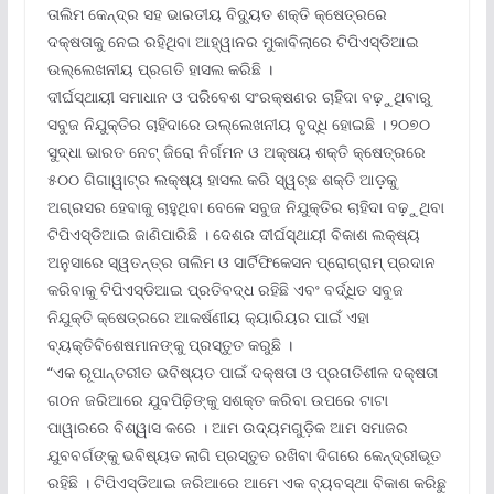
ତାଲିମ କେନ୍ଦ୍ର ସହ ଭାରତୀୟ ବିଦ୍ୟୁତ ଶକ୍ତି କ୍ଷେତ୍ରରେ
ଦକ୍ଷତାକୁ ନେଇ ରହିଥିବା ଆହ୍ୱାନର ମୁକାବିଲାରେ ଟିପିଏସ୍‌ଡିଆଇ
ଉଲ୍ଲେଖନୀୟ ପ୍ରଗତି ହାସଲ କରିଛି ।
ଦୀର୍ଘସ୍ଥାୟୀ ସମାଧାନ ଓ ପରିବେଶ ସଂରକ୍ଷଣର ଚାହିଦା ବଢ଼ୁଥିବାରୁ
ସବୁଜ ନିଯୁକ୍ତିର ଚାହିଦାରେ ଉଲ୍ଲେଖନୀୟ ବୃଦ୍ଧି ହୋଇଛି । ୨୦୭୦
ସୁଦ୍ଧା ଭାରତ ନେଟ୍ ଜିରୋ ନିର୍ଗମନ ଓ ଅକ୍ଷୟ ଶକ୍ତି କ୍ଷେତ୍ରରେ
୫୦୦ ଗିଗାୱାଟ୍‌ର ଲକ୍ଷ୍ୟ ହାସଲ କରି ସ୍ୱଚ୍ଛ ଶକ୍ତି ଆଡ଼କୁ
ଅଗ୍ରସର ହେବାକୁ ଚାହୁଥିବା ବେଳେ ସବୁଜ ନିଯୁକ୍ତିର ଚାହିଦା ବଢ଼ୁଥିବା
ଟିପିଏସ୍‌ଡିଆଇ ଜାଣିପାରିଛି । ଦେଶର ଦୀର୍ଘସ୍ଥାୟୀ ବିକାଶ ଲକ୍ଷ୍ୟ
ଅନୁସାରେ ସ୍ୱତନ୍ତ୍ର ତାଲିମ ଓ ସାର୍ଟିଫିକେସନ ପ୍ରୋଗ୍ରାମ୍ ପ୍ରଦାନ
କରିବାକୁ ଟିପିଏସ୍‌ଡିଆଇ ପ୍ରତିବଦ୍ଧ ରହିଛି ଏବଂ ବର୍ଦ୍ଧିତ ସବୁଜ
ନିଯୁକ୍ତି କ୍ଷେତ୍ରରେ ଆକର୍ଷଣୀୟ କ୍ୟାରିୟର ପାଇଁ ଏହା
ବ୍ୟକ୍ତିବିଶେଷମାନଙ୍କୁ ପ୍ରସ୍ତୁତ କରୁଛି ।
“ଏକ ରୂପାନ୍ତରୀତ ଭବିଷ୍ୟତ ପାଇଁ ଦକ୍ଷତା ଓ ପ୍ରଗତିଶୀଳ ଦକ୍ଷତା
ଗଠନ ଜରିଆରେ ଯୁବପିଢ଼ିଙ୍କୁ ସଶକ୍ତ କରିବା ଉପରେ ଟାଟା
ପାୱାରରେ ବିଶ୍ୱାସ କରେ । ଆମ ଉଦ୍ୟମଗୁଡ଼ିକ ଆମ ସମାଜର
ଯୁବବର୍ଗଙ୍କୁ ଭବିଷ୍ୟତ ଲାଗି ପ୍ରସ୍ତୁତ ରଖିବା ଦିଗରେ କେନ୍ଦ୍ରୀଭୂତ
ରହିଛି । ଟିପିଏସ୍‌ଡିଆଇ ଜରିଆରେ ଆମେ ଏକ ବ୍ୟବସ୍ଥା ବିକାଶ କରିଛୁ