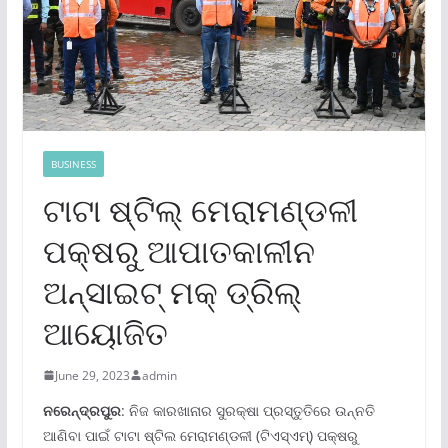
BUSINESS
ଟାଟା ଷ୍ଟିଲ୍ ମେରାମଣ୍ଡଳୀ
ପକ୍ଷରୁ ଆପାତକାଳୀନ
ଅନ୍‌ସାଇଟ୍ ମକ୍ ଡ୍ରିଲ୍
ଆୟୋଜିତ
June 29, 2023
admin
ନରେନ୍ଦ୍ରପୁର
: ନିଜ କାରଖାନାର ସୁରକ୍ଷା ପ୍ରସ୍ତୁତିରେ ଉନ୍ନତି
ଆଣିବା ପାଇଁ ଟାଟା ଷ୍ଟିଲ ମେରାମଣ୍ଡଳୀ (ଟିଏସ୍‌ଏମ୍‌) ପକ୍ଷରୁ