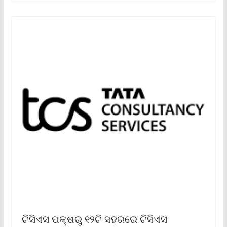
ଟିସିଏସ ପକ୍ଷରୁ ୧୨ଟି ସହରରେ ଟିସିଏସ