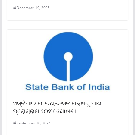
December 19, 2025
ଏସ୍‌ବିଆଇ ଫାଉଣ୍ଡେସନ ପକ୍ଷରୁ ଆଶା
ପ୍ରୋଗ୍ରାମ ୨୦୨୪ ଘୋଷଣା
September 10, 2024