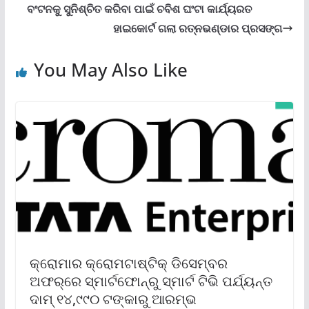
ବଂଟନକୁ ସୁନିଶ୍ଚିତ କରିବା ପାଇଁ ଚବିଶ ଘଂଟା କାର୍ଯ୍ୟରତ
ହାଇକୋର୍ଟ ଗଲା ରତ୍ନଭଣ୍ଡାର ପ୍ରସଙ୍ଗ
You May Also Like
କ୍ରୋମାର କ୍ରୋମଟାଷ୍ଟିକ୍ ଡିସେମ୍ବର
ଅଫର୍‌ରେ ସ୍ମାର୍ଟଫୋନ୍‌ରୁ ସ୍ମାର୍ଟ ଟିଭି ପର୍ଯ୍ୟନ୍ତ
ଦାମ୍ ୧୪,୯୯୦ ଟଙ୍କାରୁ ଆରମ୍ଭ