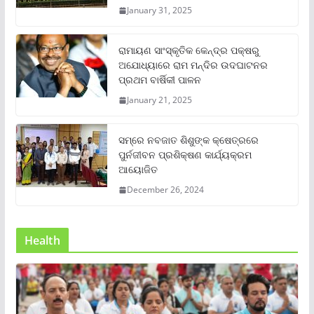
January 31, 2025
ରାମାୟଣ ସାଂସ୍କୃତିକ କେନ୍ଦ୍ର ପକ୍ଷରୁ
ଅଯୋଧ୍ୟାରେ ରାମ ମନ୍ଦିର ଉଦଘାଟନର
ପ୍ରଥମ ବାର୍ଷିକୀ ପାଳନ
January 21, 2025
ସମ୍‌ରେ ନବଜାତ ଶିଶୁଙ୍କ କ୍ଷେତ୍ରରେ
ପୁର୍ନଜୀବନ ପ୍ରଶିକ୍ଷଣ କାର୍ଯ୍ୟକ୍ରମ
ଆୟୋଜିତ
December 26, 2024
Health