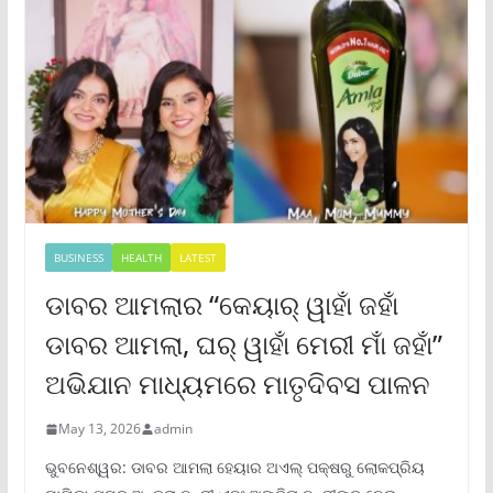
BUSINESS
HEALTH
LATEST
ଡାବର ଆମଲାର “କେୟାର୍ ୱାହାଁ ଜହାଁ
ଡାବର ଆମଲା, ଘର୍ ୱାହାଁ ମେରୀ ମାଁ ଜହାଁ”
ଅଭିଯାନ ମାଧ୍ୟମରେ ମାତୃଦିବସ ପାଳନ
May 13, 2026
admin
ଭୁବନେଶ୍ୱର: ଡାବର ଆମଲା ହେୟାର ଅଏଲ୍ ପକ୍ଷରୁ ଲୋକପ୍ରିୟ