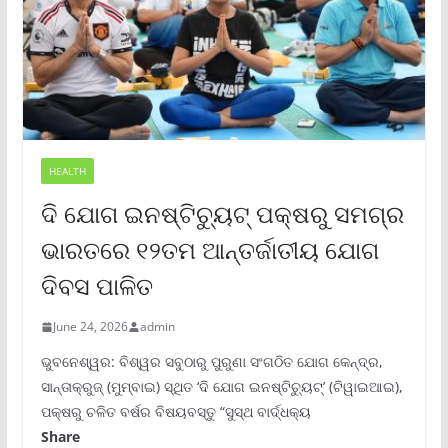
HEALTH
ଦି ଯୋଗ ଇନଷ୍ଟିଚ୍ୟୁଟ୍ ପକ୍ଷରୁ ସମଗ୍ର
ଭାରତରେ ୧୨ତମ ଆନ୍ତର୍ଜାତୀୟ ଯୋଗ
ଦିବସ ପାଳିତ
June 24, 2026
admin
ଭୁବନେଶ୍ୱର: ବିଶ୍ୱର ସବୁଠାରୁ ପୁରୁଣା ସଂଗଠିତ ଯୋଗ କେନ୍ଦ୍ର,
ସାନ୍ତାକ୍ରୁଜ୍ (ମୁମ୍ବାଇ) ସ୍ଥିତ ‘ଦି ଯୋଗ ଇନଷ୍ଟିଚ୍ୟୁଟ୍‌’ (ଟିୱାଇଆଇ),
ପକ୍ଷରୁ ଚଳିତ ବର୍ଷର ବିଷୟବସ୍ତୁ “ସୁସ୍ଥ ବାର୍ଦ୍ଧକ୍ୟ
Share