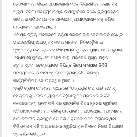
ଢେଙ୍କାନାଳର ଜିଲ୍ଳା ଆପାତକାଳୀନ ଦଳ (ଡିଷ୍ଟ୍ରିକ୍ଟ କ୍ରାାଇସିସ୍
ଗ୍ରୁପ୍‌- ଡିସିଜି) ସଦସ୍ୟମାନଙ୍କ ଉପସ୍ଥିତିରେ ନରେନ୍ଦ୍ରପୁରସ୍ଥିିତ
କାରଖାନା ପରିସରରେ ଏକ ଅନସାଇଟ୍ ଆପାତକାଳୀନ ମକ୍ ଡ୍ରିଲ୍
ଆୟୋଜନ କରାଯାଇଥିଲା ।
ଏହି ମକ୍ ଡ୍ରିଲ୍ ଅବସରରେ ଓଡ଼ିଶା ସରକାରଙ୍କ ଢେଙ୍କାନାଳ ଜୋନ୍‌ର
ଫ୍ୟାକ୍ଟ୍ରିଜ୍ ଆଣ୍ଡ୍ ବଏଲରର ସହକାରୀ ନିର୍ଦ୍ଦେଶି଼କା ଇଂ
ପୁଷ୍ପମିତ୍ରା ଜେନାଙ୍କ ସହ ଟିଏସ୍‌ଏମ୍‌ର ସୁରକ୍ଷା ମୁଖ୍ୟ ଅଗମ କୁମାର,
ଏସ୍‌ଏମ୍‌ଏସ୍ ମୁଖ୍ୟ ଏଚ୍ ମହେଶ ବାବୁ, ପରିବେଶ ମୁଖ୍ୟ ଅନୁପ
ଶ୍ରୀବାସ୍ତବ, ଢେଙ୍କାନାଳର ବିଭିନ୍ନ ଶିଳ୍ପ ସଂସ୍ଥାର ଡିସିଜି
ସଦସ୍ୟମାନେ ଓ ଟାଟା ଷ୍ଟିଲ୍ ମେରାମଣ୍ଡଳୀର ବରିଷ୍ଠ
କାର୍ଯ୍ୟନିର୍ବାହୀମାନେ ଉପସ୍ଥିତ ଥିଲେ ।
ଏଲ୍‌ଡି ଗ୍ୟାସ୍ ହୋଲ୍‌ଡର ସ୍ଥାନରେ “ଅତ୍ୟଧିକ ଚାପ ପାଇଁ ଗ୍ୟାସ୍
ହୋଲ୍‌ଡର୍‌ରୁ ଏଲ୍‌ଡି ଗ୍ୟାସ୍ ନିର୍ଗତ(୫୫ରୁ୬୦ ପ୍ରତିଶତ କାର୍ବନ
ମନୋକ୍ସାଇଟ୍‌) ହେବା’ ଭଳି ଏକ କାଳ୍ପନିକ ବିପଦଜ୍ଜନକ ସ୍ଥିତିରେ
ଏହି ଆପାତକାଳୀନ ମକ୍ ଡ୍ରିଲ୍ ଆୟୋଜନ କରାଯାଇଥିଲା । ଅନସାଇଟ୍
ଆପାତକାଳୀନ ପ୍ରସ୍ତୁତି ଯୋଜନା ଅନୁସାରେ ଗଠନ କରାଯାଇଥିବା
ବିଭିନ୍ନ ଦଳ ଏହି ଆପାତକାଳୀନ ସ୍ଥିତିର ମୁକାବିଲାରେ ନିଜର ବିଶେଷତା
ପ୍ରଦର୍ଶନ କରିଥିଲେ ।