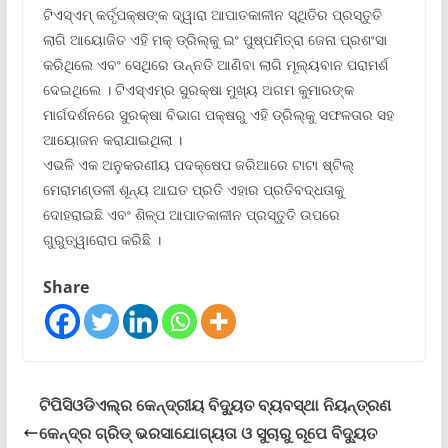
ଟିଏସ୍‌ଏମ୍ କର୍ତୃପକ୍ଷଙ୍କ ଦ୍ୱାରା ଆପାତକାଳୀନ ସ୍ଥିତିର ପ୍ରସ୍ତୁତି
ଲାଗି ଆୟୋଜିତ ଏହି ମକ୍ ଡ୍ରିଲ୍‌କୁ ଇଂ ପୁଷ୍ପମିତ୍ରା ଜେନା ପ୍ରଶଂସା
କରିଥିଲେ ଏବଂ ସେଥିରେ ଉନ୍ନତି ଆଣିବା ଲାଗି ମୂଲ୍ୟବାନ ପରାମର୍ଶ
ଦେଇଥିଲେ । ଟିଏସ୍‌ଏମ୍‌ର ସୁରକ୍ଷା ମୁଖ୍ୟ ଅଗମ କୁମାରଙ୍କ
ମାର୍ଗଦର୍ଶନରେ ସୁରକ୍ଷା ବିଭାଗ ପକ୍ଷରୁ ଏହି ଡ୍ରିଲ୍‌କୁ ସଫଳତାର ସହ
ଆୟୋଜନ କରାଯାଇଥିଲା ।
ଏଭଳି ଏକ ଅନୁକରଣୀୟ ପଦକ୍ଷେପ ଜରିଆରେ ଟାଟା ଷ୍ଟିଲ୍
ମେରାମଣ୍ଡଳୀ ଶୂନ୍ୟ ଆଘତ ପ୍ରତି ଏହାର ପ୍ରତିବଦ୍ଧତାକୁ
ଦୋହରାଇଛି ଏବଂ ଶିଳ୍ପ ଆପାତକାଳୀନ ପ୍ରସ୍ତୁତି ଉପରେ
ଗୁରୁତ୍ୱାରୋପ କରିଛି ।
Share
ଟିପିସିଓଡିଏଲ୍‌ର କେନ୍ଦ୍ରୀୟ ବିଦ୍ୟୁତ ବ୍ୟବସ୍ଥା ନିୟନ୍ତ୍ରଣ
କେନ୍ଦ୍ର ଗ୍ରିଡ୍ ଭରସାଯୋଗ୍ୟତା ଓ ସୁଚାରୁ ରୂପେ ବିଦ୍ୟୁତ