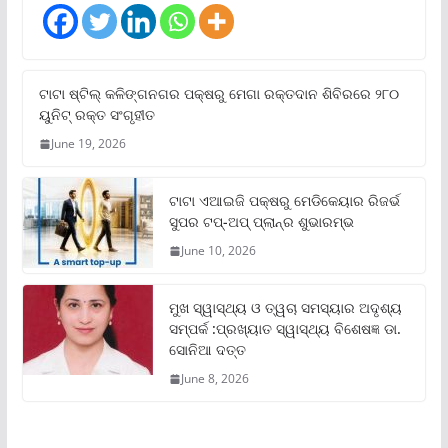
ଟାଟା ଷ୍ଟିଲ୍‌ କଳିଙ୍ଗନଗର ପକ୍ଷରୁ ମେଗା ରକ୍ତଦାନ ଶିବିରରେ ୨୮୦
ୟୁନିଟ୍‌ ରକ୍ତ ସଂଗୃହୀତ
June 19, 2026
ଟାଟା ଏଆଇଜି ପକ୍ଷରୁ ମେଡିକେୟାର ରିଜର୍ଭ
ସୁପର ଟପ୍‌-ଅପ୍ ପ୍ଲାନ୍‌ର ଶୁଭାରମ୍ଭ
June 10, 2026
ମୁଖ ସ୍ୱାସ୍ଥ୍ୟ ଓ ତ୍ୱଚା ସମସ୍ୟାର ଅଦୃଶ୍ୟ
ସମ୍ପର୍କ :ପ୍ରଖ୍ୟାତ ସ୍ୱାସ୍ଥ୍ୟ ବିଶେଷଜ୍ଞ ଡା.
ସୋନିଆ ଦତ୍ତ
June 8, 2026