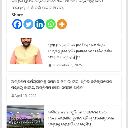
ଗାୟିକା ଯୁଗଳ ଅନ୍ତରା ନନ୍ଦୀ ଏବଂ ଅଙ୍କିତା ନନ୍ଦୀଙ୍କୁ ନେଇ
“କେୟାର୍ ୱାହାଁ ଜହାଁ ଡାବର ଆମଲା,
Share
ମୁଖ୍ୟମନ୍ତ୍ରୀ ନାୟାବ ସିଂହ ସଇନୀଙ୍କ
ନେତୃତ୍ୱରେ ହରିୟାଣାରେ ଜନ କୈନ୍ଦ୍ରୀକ
ସଂସ୍କାର ତ୍ୱରାନ୍ୱିତ
September 3, 2025
ଅଗ୍ନିଶମ କର୍ମଚାରୀଙ୍କୁ ସମ୍ମାନ ଜଣାଇ ଟାଟା ଷ୍ଟିଲ କଳିଙ୍ଗନଗର
ପକ୍ଷରୁ ଜାତୀୟ ଅଗ୍ନିଶମ ସେବା ସପ୍ତାହ ପାଳିତ
April 15, 2025
କଳିଙ୍ଗନଗର ସୁକିନ୍ଦା ଅଞ୍ଚଳର ୧୫୦
ଛାତ୍ରଛାତ୍ରୀଙ୍କୁଟାଟା ଷ୍ଟିଲ୍ ଫାଉଣ୍ଡେସନ
ପକ୍ଷରୁ ଜ୍ୟୋତି ଫେଲୋସିପ୍‌