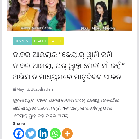
BUSINESS
HEALTH
LATEST
ଡାବର ଆମଲାର “କେୟାର୍ ୱାହାଁ ଜହାଁ
ଡାବର ଆମଲା, ଘର୍ ୱାହାଁ ମେରୀ ମାଁ ଜହାଁ”
ଅଭିଯାନ ମାଧ୍ୟମରେ ମାତୃଦିବସ ପାଳନ
May 13, 2026
admin
ଭୁବନେଶ୍ୱର: ଡାବର ଆମଲା ହେୟାର ଅଏଲ୍ ପକ୍ଷରୁ ଲୋକପ୍ରିୟ
ଗାୟିକା ଯୁଗଳ ଅନ୍ତରା ନନ୍ଦୀ ଏବଂ ଅଙ୍କିତା ନନ୍ଦୀଙ୍କୁ ନେଇ
“କେୟାର୍ ୱାହାଁ ଜହାଁ ଡାବର ଆମଲା,
Share