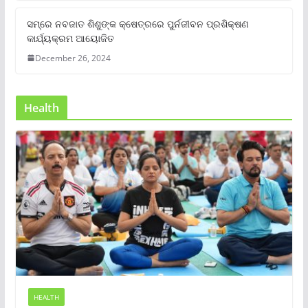
ସମ୍‌ରେ ନବଜାତ ଶିଶୁଙ୍କ କ୍ଷେତ୍ରରେ ପୁର୍ନଜୀବନ ପ୍ରଶିକ୍ଷଣ
କାର୍ଯ୍ୟକ୍ରମ ଆୟୋଜିତ
December 26, 2024
Health
HEALTH