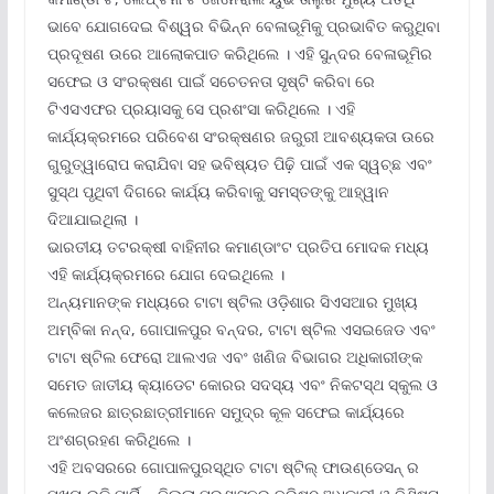
ଭାବେ ଯୋଗଦେଇ ବିଶ୍ୱର ବିଭିନ୍ନ ବେଳାଭୂମିକୁ ପ୍ରଭାବିତ କରୁଥିବା
ପ୍ରଦୂଷଣ ଉରେ ଆଲୋକପାତ କରିଥିଲେ । ଏହି ସୁନ୍ଦର ବେଳାଭୂମିର
ସଫେଇ ଓ ସଂରକ୍ଷଣ ପାଇଁ ସଚେତନତା ସୃଷ୍ଟି କରିବା ରେ
ଟିଏସଏଫର ପ୍ରୟାସକୁ ସେ ପ୍ରଶଂସା କରିଥିଲେ । ଏହି
କାର୍ଯ୍ୟକ୍ରମରେ ପରିବେଶ ସଂରକ୍ଷଣର ଜରୁରୀ ଆବଶ୍ୟକତା ଉରେ
ଗୁରୁତ୍ୱାରୋପ କରାଯିବା ସହ ଭବିଷ୍ୟତ ପିଢ଼ି ପାଇଁ ଏକ ସ୍ୱଚ୍ଛ ଏବଂ
ସୁସ୍ଥ ପୃଥିବୀ ଦିଗରେ କାର୍ଯ୍ୟ କରିବାକୁ ସମସ୍ତଙ୍କୁ ଆହ୍ୱାନ
ଦିଆଯାଇଥିଲା ।
ଭାରତୀୟ ତଟରକ୍ଷୀ ବାହିନୀର କମାଣ୍ଡାଂଟ ପ୍ରତିପ ମୋଦକ ମଧ୍ୟ
ଏହି କାର୍ଯ୍ୟକ୍ରମରେ ଯୋଗ ଦେଇଥିଲେ ।
ଅନ୍ୟମାନଙ୍କ ମଧ୍ୟରେ ଟାଟା ଷ୍ଟିଲ ଓଡ଼ିଶାର ସିଏସଆର ମୁଖ୍ୟ
ଅମ୍ବିକା ନନ୍ଦ, ଗୋପାଳପୁର ବନ୍ଦର, ଟାଟା ଷ୍ଟିଲ ଏସଇଜେଡ ଏବଂ
ଟାଟା ଷ୍ଟିଲ ଫେରୋ ଆଲଏଜ ଏବଂ ଖଣିଜ ବିଭାଗର ଅଧିକାରୀଙ୍କ
ସମେତ ଜାତୀୟ କ୍ୟାଡେଟ କୋରର ସଦସ୍ୟ ଏବଂ ନିକଟସ୍ଥ ସ୍କୁଲ ଓ
କଲେଜର ଛାତ୍ରଛାତ୍ରୀମାନେ ସମୁଦ୍ର କୂଳ ସଫେଇ କାର୍ଯ୍ୟରେ
ଅଂଶଗ୍ରହଣ କରିଥିଲେ ।
ଏହି ଅବସରରେ ଗୋପାଳପୁରସ୍ଥିତ ଟାଟା ଷ୍ଟିଲ୍ ଫାଉଣ୍ଡେସନ୍ ର