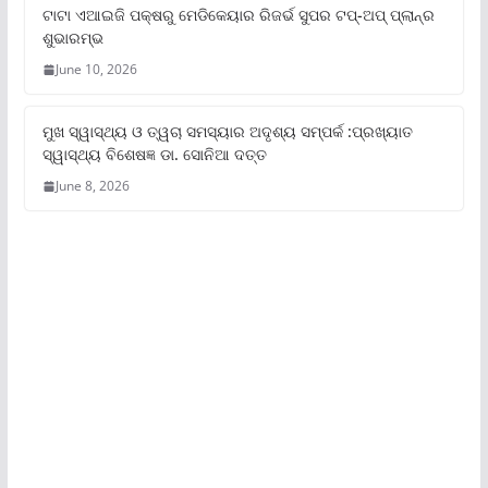
ଟାଟା ଏଆଇଜି ପକ୍ଷରୁ ମେଡିକେୟାର ରିଜର୍ଭ ସୁପର ଟପ୍‌-ଅପ୍ ପ୍ଲାନ୍‌ର
ଶୁଭାରମ୍ଭ
June 10, 2026
ମୁଖ ସ୍ୱାସ୍ଥ୍ୟ ଓ ତ୍ୱଚା ସମସ୍ୟାର ଅଦୃଶ୍ୟ ସମ୍ପର୍କ :ପ୍ରଖ୍ୟାତ
ସ୍ୱାସ୍ଥ୍ୟ ବିଶେଷଜ୍ଞ ଡା. ସୋନିଆ ଦତ୍ତ
June 8, 2026