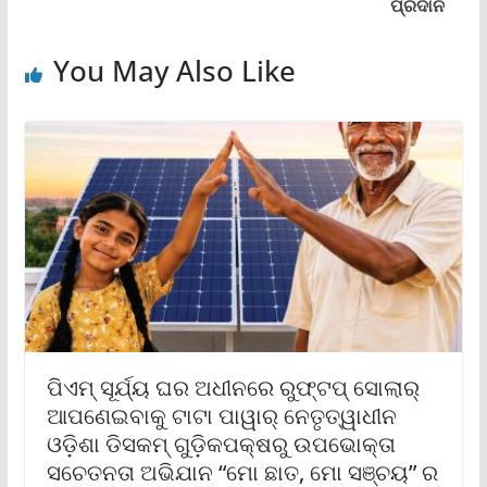
ପ୍ରଦାନ
You May Also Like
ପିଏମ୍ ସୂର୍ଯ୍ୟ ଘର ଅଧୀନରେ ରୁଫ୍‌ଟପ୍ ସୋଲାର୍
ଆପଣେଇବାକୁ ଟାଟା ପାୱାର୍ ନେତୃତ୍ୱାଧୀନ
ଓଡ଼ିଶା ଡିସକମ୍ ଗୁଡ଼ିକପକ୍ଷରୁ ଉପଭୋକ୍ତା
ସଚେତନତା ଅଭିଯାନ “ମୋ ଛାତ, ମୋ ସଞ୍ଚୟ” ର