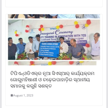
ଟିପିଏନ୍‌ଓଡିଏଲ୍‌ର ନୂଆ ସିଏସ୍‌ଆର୍ କାର୍ଯ୍ୟକ୍ରମ
ଗୋରୁମହିଷାଣୀ ଓ ଚଢ଼େଇପାହାଡ଼ିର ସ୍ଥାନୀୟ
ସମାଜକୁ କରୁଛି ସଶକ୍ତ
August 1, 2023