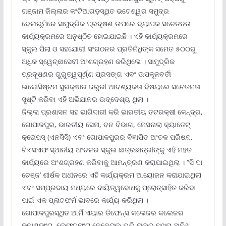
ଗଞ୍ଜାମ ଜିଲ୍ଲାର କଂଟିଆଗଡ଼ସ୍ଥିତ ଭଟେଶ୍ୱର ସମୁଦ୍ର
ବେଳାଭୂମିରେ ସାମୁଦ୍ରିକ ପ୍ରଦୂଷଣ ଉପରେ ବ୍ୟାପକ ସଚେତନତା
କାର୍ଯ୍ୟକ୍ରମରେ ଅନୁଷ୍ଠିତ ହୋଇଯାଇଛି । ଏହି କାର୍ଯ୍ୟକ୍ରମରେ
ସ୍କୁଲ ପିଲା ଓ ସହଯୋଗୀ ସଂଗଠନର ପ୍ରତିନିଧିଙ୍କ ସମେତ ୫୦୦ରୁ
ଅଧିକ ସ୍ୱେଚ୍ଛାସେବୀ ଅଂଶଗ୍ରହଣ କରିଥିଲେ । ସାମୁଦ୍ରିକ
ପ୍ରଦୂଷଣର ଗୁରୁତ୍ୱପୂର୍ଣ୍ଣ ପ୍ରସଙ୍ଗ ଏବଂ ଉପକୂଳବର୍ତୀ
ଇକୋସିଷ୍ଟମ ସୁରକ୍ଷାର ଜରୁରୀ ଆବଶ୍ୟକତା ବିଷୟରେ ସଚେତନତା
ସୃଷ୍ଟି କରିବା ଏହି ଅଭିଯାନର ଉଦ୍ଦେଶ୍ୟ ଥିଲା ।
ଜିଲ୍ଲା ପ୍ରଶାସନ ସହ ଭାଗିଦାରୀ କରି ଭାରତୀୟ ତଟରକ୍ଷୀ କେନ୍ଦ୍ର,
ଗୋପାଳପୁର, ଭାରତୀୟ ସେନା, ବନ ବିଭାଗ, ନେସନାଲା କ୍ୟାଡେଟ୍
କ୍ରୋପସ୍ (ଏନସିସି) ଏବଂ ଗୋପାଳପୁରର ବିଜ୍ଞାପିତ ଅଂଚଳ ପରିଷଦ,
ଟିଏସଏଫ ସ୍ଥାନୀୟ ଅଂଚଳର ସ୍କୁଲ ଛାତ୍ରଛାତ୍ରୀଙ୍କୁ ଏହି ମହତ
କାର୍ଯ୍ୟରେ ଅଂଶଗ୍ରହଣ କରିବାକୁ ଆମନ୍ତ୍ରଣ କରାଯାଇଥିଲା । “ସି ଦା
ଚେଞ୍ଜ’ ଶୀର୍ଷକ ଅଧୀନରେ ଏହି କାର୍ଯ୍ୟକ୍ରମ ଆୟୋଜନ କରାଯାଇଥିଲା
ଏବଂ ସମ୍ପ୍ରଦାୟ ମଧ୍ୟରେ ଦାୟିତ୍ୱବୋଧକୁ ପ୍ରୋତ୍ସାହିତ କରିବା
ପାଇଁ ଏକ ପ୍ଲାଟଫର୍ମ ଭାବରେ କାର୍ଯ୍ୟ କରିଥିଲା ।
ଗୋପାଳପୁରସ୍ଥିତ ଆର୍ମି ଏୟାର ଡିଫେନ୍ସ କଲେଜର କଲେଜର
କମାଣ୍ଡାଂଟ, ଲେଫ୍ଟନାଂଟ ଜେନେରାଲ ୟୁଭି ତାଲୁର ମୁଖ୍ୟ ଅତିଥି