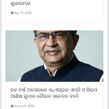
ଶୁଭାରମ୍ଭ
May 19, 2026
ନବ ବର୍ଷ ଅବସରରେ ଏନ୍‌ଏସ୍‌ଇର ଏମ୍‌ଡି ଓ ସିଇଓ
ଆଶିଷ କୁମାର ଚୌହାନ ସଚେତନ ବାର୍ତା
January 4, 2024