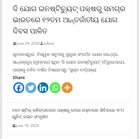
ଦି ଯୋଗ ଇନଷ୍ଟିଚ୍ୟୁଟ୍ ପକ୍ଷରୁ ସମଗ୍ର
ଭାରତରେ ୧୨ତମ ଆନ୍ତର୍ଜାତୀୟ ଯୋଗ
ଦିବସ ପାଳିତ
June 24, 2026
admin
ଭୁବନେଶ୍ୱର: ବିଶ୍ୱର ସବୁଠାରୁ ପୁରୁଣା ସଂଗଠିତ ଯୋଗ କେନ୍ଦ୍ର,
ସାନ୍ତାକ୍ରୁଜ୍ (ମୁମ୍ବାଇ) ସ୍ଥିତ ‘ଦି ଯୋଗ ଇନଷ୍ଟିଚ୍ୟୁଟ୍‌’ (ଟିୱାଇଆଇ),
ପକ୍ଷରୁ ଚଳିତ ବର୍ଷର ବିଷୟବସ୍ତୁ “ସୁସ୍ଥ ବାର୍ଦ୍ଧକ୍ୟ
Share
ଟାଟା ଷ୍ଟିଲ୍‌ କଳିଙ୍ଗନଗର ପକ୍ଷରୁ ମେଗା ରକ୍ତଦାନ ଶିବିରରେ ୨୮୦
ୟୁନିଟ୍‌ ରକ୍ତ ସଂଗୃହୀତ
June 19, 2026