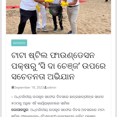
BUSINESS
ଟାଟା ଷ୍ଟିଲ ଫାଉଣ୍ଡେସନ
ପକ୍ଷରୁ ‘ସି ଦା ଚେଞ୍ଜ’ ଉପରେ
ସଚେତନତା ଅଭିଯାନ
September 18, 2023
admin
– ଅନ୍ତର୍ଜାତୀୟ ଉପକୂଳ ସଫେଇ ଦିବସରେ ଛାତ୍ରଛାତ୍ରୀଙ୍କ ସମେତ
୫୦୦ରୁ ଅଧିକ ଏହି କାର୍ଯ୍ୟକ୍ରମରେ ସାମିଲ
ଗୋପାଳପୁର
: ଅନ୍ତର୍ଜାତୀୟ ଉପକୂଳ ସଫେଇ ଦିବସ ଅବସରରେ ଟାଟା
ଷ୍ଟିଲ୍ ଫାଉଣ୍ଡେସନ୍ (ଟିଏସ୍‌ଏଫ୍‌) ଗୋପାଳପୁର ୟୁନିଟ୍ ପକ୍ଷରୁ