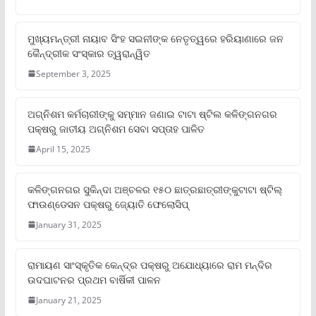
ମୁଖ୍ୟମନ୍ତ୍ରୀ ନାୟାବ ସିଂହ ସଇନୀଙ୍କ ନେତୃତ୍ୱରେ ହରିୟାଣାରେ ଜନ
କୈନ୍ଦ୍ରୀକ ସଂସ୍କାର ତ୍ୱରାନ୍ୱିତ
September 3, 2025
ଅଗ୍ନିଶମ କର୍ମଚାରୀଙ୍କୁ ସମ୍ମାନ ଜଣାଇ ଟାଟା ଷ୍ଟିଲ କଳିଙ୍ଗନଗର
ପକ୍ଷରୁ ଜାତୀୟ ଅଗ୍ନିଶମ ସେବା ସପ୍ତାହ ପାଳିତ
April 15, 2025
କଳିଙ୍ଗନଗର ସୁକିନ୍ଦା ଅଞ୍ଚଳର ୧୫୦ ଛାତ୍ରଛାତ୍ରୀଙ୍କୁଟାଟା ଷ୍ଟିଲ୍
ଫାଉଣ୍ଡେସନ ପକ୍ଷରୁ ଜ୍ୟୋତି ଫେଲୋସିପ୍‌
January 31, 2025
ରାମାୟଣ ସାଂସ୍କୃତିକ କେନ୍ଦ୍ର ପକ୍ଷରୁ ଅଯୋଧ୍ୟାରେ ରାମ ମନ୍ଦିର
ଉଦଘାଟନର ପ୍ରଥମ ବାର୍ଷିକୀ ପାଳନ
January 21, 2025