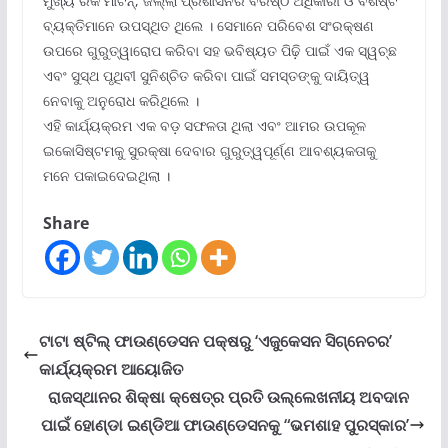
ମୁଖ୍ୟ ରକି ମାର୍ଟିନ୍‌, ଜିଲ୍ଲା ପ୍ରଶାସନର ବରିଷ୍ଠ ଅଧିକାରୀ ଓ ବିଶିଷ୍ଟ
ବ୍ୟକ୍ତିମାନେ ଉପସ୍ଥିତ ଥିଲେ । ସେମାନେ ପରିବେଶ ସଂରକ୍ଷଣ
ଉପରେ ଗୁରୁତ୍ୱାରୋପ କରିବା ସହ ଭବିଷ୍ୟତ ପିଢ଼ି ପାଇଁ ଏକ ସ୍ୱଚ୍ଛ
ଏବଂ ସୁସ୍ଥ ପୃଥିବୀ ସୁନିଶ୍ଚିତ କରିବା ପାଇଁ ସମସ୍ତଙ୍କୁ ଦାୟିତ୍ୱ
ନେବାକୁ ଅନୁରୋଧ କରିଥିଲେ ।
ଏହି କାର୍ଯ୍ୟକ୍ରମ ଏକ ବଡ଼ ସଫଳତା ଥିଲା ଏବଂ ଆମର ଉପକୂଳ
ଇକୋସିଷ୍ଟମକୁ ସୁରକ୍ଷା ଦେବାର ଗୁରୁତ୍ୱପୂର୍ଣ୍ଣ ଆବଶ୍ୟକତାକୁ
ମନେ ପକାଇଦେଇଥିଲା ।
Share
ଟାଟା ଷ୍ଟିଲ୍ ଫାଉଣ୍ଡେସନ ପକ୍ଷରୁ ‘ଏଜୁକେସନ ସିଗ୍ନେଚର’
କାର୍ଯ୍ୟକ୍ରମ ଆୟୋଜିତ
ରାଜସ୍ଥାନର ଶିକ୍ଷା କ୍ଷେତ୍ର ପ୍ରତି ଉଲ୍ଲେଖନୀୟ ଅବଦାନ
ପାଇଁ ହୋଣ୍ଡା ଇଣ୍ଡିଆ ଫାଉଣ୍ଡେସନକୁ “ଭମଶାହ ପୁରସ୍କାର’