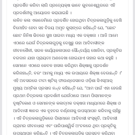
ପ୍ରଦର୍ଶିତ କରିବା ଲାଗି ପ୍ରତ୍ୟେକ୍ଷ ଭାବେ ଭୁବନେଶ୍ୱରରେ ଏହି
ପ୍ରଦର୍ଶନୀକୁ ଆୟୋଜନ କରାଯାଇଛି ।
ଲଳିତ କଳା ଏକାଡେମିରେ ପ୍ରଦର୍ଶିତ ହୋଇଥିବା ଚିତ୍ରକଳାଗୁଡ଼ିକୁ ଦେଖି
ବିମୋହିତ ହେବା ସହ ବିଜୟ ଅମୃତ କୁଲାଙ୍ଗେ କହିଛନ୍ତି ଯେ, “ଛୋଟ
ଛୋଟ ଜିନିଷ ଭିତରେ ସୁଖ ପାଇବା ମଧ୍ୟ ଏକ ଦକ୍ଷତା । ଆଜି ଆମେ
ଏଠାରେ ଯେଉଁ ଚିତ୍ରକଳାଗୁଡ଼କୁ ଦେଖୁଛୁ ତାହା ଆଦିବାସୀଙ୍କ
ଜୀବନଶୈଳୀ, ସରଳ କାର୍ଯ୍ୟକଳାପରେ ସୌନ୍ଦର୍ଯ୍ୟ ଖୋଜିବା, ପ୍ରକୃତିର
ବରଦାନ ଯାହା ପ୍ରାୟତଃ ଅଣଦେଖା ହୋଇଯାଏ ତାହାର କଥା କହୁଛି ।
ସେମାନେ ଏଠାରେ କେବଳ ହାସଲ କରିଥିବା ଶିକ୍ଷାକୁ ପ୍ରଦର୍ଶନ
କରିନାହାନ୍ତି, ବରଂ ଆମକୁ ମଧ୍ୟ ଏକ ଉପାୟରେ ଶିକ୍ଷା ଦେଉଛନ୍ତି ।’’
ଏହି ଅବସରରେ ଟାଟା ଷ୍ଟିଲ୍ ଫାଉଣ୍ଡେସନର ଓଡ଼ିଶା ସିଏସ୍‌ଆର୍
ମୁଖ୍ୟ ଅମ୍ବିକା ପ୍ରସାଦ ନନ୍ଦ କହିଛନ୍ତି ଯେ, “ଆମ ପାଇଁ ଏହା ହେଉଛି
ପ୍ରଥମ ଚିତ୍ରକଳା ପ୍ରଦର୍ଶନୀ ଯେଉଁଠାରେ ଆମେ ପିଲାମାନଙ୍କ
ଦୃଷ୍ଟିକୋଣ ଓ ସେମାନଙ୍କ କଳାତ୍ମକ ଦକ୍ଷତା ମାଧ୍ୟମରେ ଶିକ୍ଷା ଓ
ଆଦିବାସୀ ଜ୍ଞାନର ଏକ ବୃହତର ବର୍ଣ୍ଣନାକୁ ଉପସ୍ଥାପନ କରିବାକୁ ଚାହିଛୁ
। ଏହି ଚିତ୍ରକଳାଗୁଡ଼ିକରେ ପିଲାମାନେ ଆଦିବାସୀ ସଂସ୍କୃତି, ଆଦିବାସୀ
ଗ୍ରାମର ଜୀବନଧାରା ଏବଂ ପାରିପାଶ୍ୱିର୍କ ଅଂଚଳରେ ଥିବା ପ୍ରକୃତିକୁ
ଉପସ୍ଥାପନ କରିଛନ୍ତି । ଏହି ଚିତ୍ରକଳାଗୁଡ଼ିକୁ ପ୍ରସ୍ତୁତ କରିଥିବା