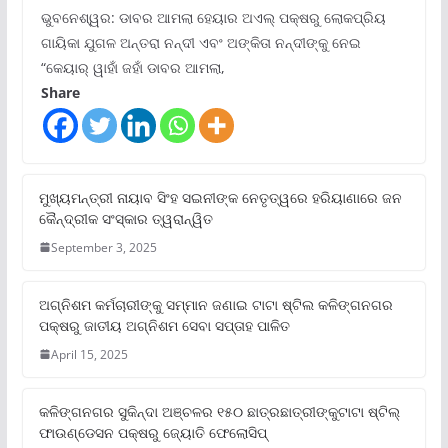
ଭୁବନେଶ୍ୱର: ଡାବର ଆମଲା ହେୟାର ଅଏଲ୍ ପକ୍ଷରୁ ଲୋକପ୍ରିୟ
ଗାୟିକା ଯୁଗଳ ଅନ୍ତରା ନନ୍ଦୀ ଏବଂ ଅଙ୍କିତା ନନ୍ଦୀଙ୍କୁ ନେଇ
“କେୟାର୍ ୱାହାଁ ଜହାଁ ଡାବର ଆମଲା,
Share
ମୁଖ୍ୟମନ୍ତ୍ରୀ ନାୟାବ ସିଂହ ସଇନୀଙ୍କ ନେତୃତ୍ୱରେ ହରିୟାଣାରେ ଜନ
କୈନ୍ଦ୍ରୀକ ସଂସ୍କାର ତ୍ୱରାନ୍ୱିତ
September 3, 2025
ଅଗ୍ନିଶମ କର୍ମଚାରୀଙ୍କୁ ସମ୍ମାନ ଜଣାଇ ଟାଟା ଷ୍ଟିଲ କଳିଙ୍ଗନଗର
ପକ୍ଷରୁ ଜାତୀୟ ଅଗ୍ନିଶମ ସେବା ସପ୍ତାହ ପାଳିତ
April 15, 2025
କଳିଙ୍ଗନଗର ସୁକିନ୍ଦା ଅଞ୍ଚଳର ୧୫୦ ଛାତ୍ରଛାତ୍ରୀଙ୍କୁଟାଟା ଷ୍ଟିଲ୍
ଫାଉଣ୍ଡେସନ ପକ୍ଷରୁ ଜ୍ୟୋତି ଫେଲୋସିପ୍‌