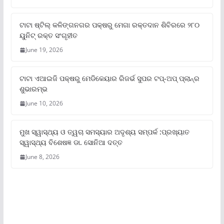
ଟାଟା ଷ୍ଟିଲ୍‌ କଳିଙ୍ଗନଗର ପକ୍ଷରୁ ମେଗା ରକ୍ତଦାନ ଶିବିରରେ ୨୮୦
ୟୁନିଟ୍‌ ରକ୍ତ ସଂଗୃହୀତ
June 19, 2026
ଟାଟା ଏଆଇଜି ପକ୍ଷରୁ ମେଡିକେୟାର ରିଜର୍ଭ ସୁପର ଟପ୍‌-ଅପ୍ ପ୍ଲାନ୍‌ର
ଶୁଭାରମ୍ଭ
June 10, 2026
ମୁଖ ସ୍ୱାସ୍ଥ୍ୟ ଓ ତ୍ୱଚା ସମସ୍ୟାର ଅଦୃଶ୍ୟ ସମ୍ପର୍କ :ପ୍ରଖ୍ୟାତ
ସ୍ୱାସ୍ଥ୍ୟ ବିଶେଷଜ୍ଞ ଡା. ସୋନିଆ ଦତ୍ତ
June 8, 2026