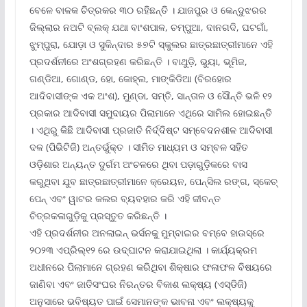
ବେଳେ ବାଳକ ଚିତ୍ରକର ୩୦ ରହିଛନ୍ତି । ଯାଜପୁର ଓ କେନ୍ଦୁଝରର
ଜିଲ୍ଲାର ନଅଟି ବ୍ଲକ୍ ଯଥା ବାଂଶପାଳ, ଚମ୍ପୁଆ, ଦାନଗଦି, ଘଟଗାଁ,
ଝୁମ୍ପୁରା, ଯୋଡ଼ା ଓ ସୁକିନ୍ଦାର ୫୭ଟି ସ୍କୁଲର ଛାତ୍ରଛାତ୍ରୀମାନେ ଏହି
ପ୍ରଦର୍ଶନୀରେ ଅଂଶଗ୍ରହଣ କରିଛନ୍ତି । ବାଥୁଡ଼ି, ଭୁୟା, ଭୂମିଜ,
ଗଣ୍ଡିଆ, ଗୋଣ୍ଡ, ହୋ, କୋହ୍ଲ, ମାଙ୍କିଡିଆ (ବିରହୋର
ଆଦିବାସୀଙ୍କ ଏକ ଅଂଶ), ମୁଣ୍ଡା, ସମ୍‌ତି, ସାନ୍ତାଳ ଓ ସୌନ୍ତି ଭଳି ୧୨
ପ୍ରକାର ଆଦିବାସୀ ସମୁଦାୟର ପିଲାମାନେ ଏଥିରେ ସାମିଲ ହୋଇଛନ୍ତି
। ଏଥିରୁ କିଛି ଆଦିବାସୀ ପ୍ରଜାତି ନିର୍ଦ୍ଦିଷ୍ଟ ସମ୍ବେଦନଶୀଳ ଆଦିବାସୀ
ଦଳ (ପିଭିଟିଜି) ଅନ୍ତର୍ଭୁକ୍ତ । ସୀମିତ ମାଧ୍ୟମ ଓ ସମ୍ବଳ ସହିତ
ଓଡ଼ିଶାର ଅନ୍ୟନ୍ତ ଦୁର୍ଗମ ଅଂଚଳରେ ଥିବା ପଡ଼ାଗୁଡ଼ିକରେ ବାସ
କରୁଥିବା ଯୁବ ଛାତ୍ରଛାତ୍ରୀମାନେ କ୍ରେୟନ, ପେନ୍‌ସିଲ ରଙ୍ଗ, ସ୍କେଚ୍
ପେନ୍ ଏବଂ ୱାଟର କଲର ବ୍ୟବହାର କରି ଏହି ଜୀବନ୍ତ
ଚିତ୍ରକଳାଗୁଡ଼ିକୁ ପ୍ରସ୍ତୁତ କରିଛନ୍ତି ।
ଏହି ପ୍ରଦର୍ଶନୀର ଅନଲାଇନ୍ ଭର୍ସନକୁ ମୁମ୍ବାଇର ବମ୍ବେ ହାଉସ୍‌ରେ
୨୦୨୩ ଏପ୍ରିଲ୍‌୧୨ ରେ ଉଦ୍‌ଘାଟନ କରାଯାଇଥିଲା । କାର୍ଯ୍ୟକ୍ରମ
ଅଧୀନରେ ପିଲାମାନେ ଗ୍ରହଣ କରିଥିବା ଶିକ୍ଷାର ଫଳାଫଳ ବିଷୟରେ
ଜାଣିବା ଏବଂ ଜାତିସଂଘର ନିରନ୍ତର ବିକାଶ ଲକ୍ଷ୍ୟ (ଏସ୍‌ଡିଜି)
ଅନୁସାରେ ଭବିଷ୍ୟତ ପାଇଁ ସେମାନଙ୍କ ଭାବନା ଏବଂ ଲକ୍ଷ୍ୟକୁ