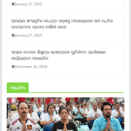
January 31, 2025
ରାମାୟଣ ସାଂସ୍କୃତିକ କେନ୍ଦ୍ର ପକ୍ଷରୁ ଅଯୋଧ୍ୟାରେ ରାମ ମନ୍ଦିର
ଉଦଘାଟନର ପ୍ରଥମ ବାର୍ଷିକୀ ପାଳନ
January 21, 2025
ସମ୍‌ରେ ନବଜାତ ଶିଶୁଙ୍କ କ୍ଷେତ୍ରରେ ପୁର୍ନଜୀବନ ପ୍ରଶିକ୍ଷଣ
କାର୍ଯ୍ୟକ୍ରମ ଆୟୋଜିତ
December 26, 2024
Health