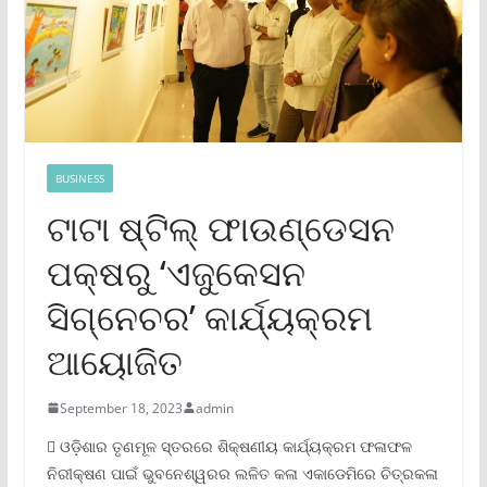
BUSINESS
ଟାଟା ଷ୍ଟିଲ୍ ଫାଉଣ୍ଡେସନ
ପକ୍ଷରୁ ‘ଏଜୁକେସନ
ସିଗ୍ନେଚର’ କାର୍ଯ୍ୟକ୍ରମ
ଆୟୋଜିତ
September 18, 2023
admin
 ଓଡ଼ିଶାର ତୃଣମୂଳ ସ୍ତରରେ ଶିକ୍ଷଣୀୟ କାର୍ଯ୍ୟକ୍ରମ ଫଳାଫଳ
ନିରୀକ୍ଷଣ ପାଇଁ ଭୁବନେଶ୍ୱରର ଲଳିତ କଳା ଏକାଡେମିରେ ଚିତ୍ରକଳା