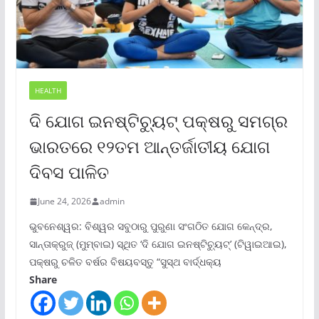
HEALTH
ଦି ଯୋଗ ଇନଷ୍ଟିଚ୍ୟୁଟ୍ ପକ୍ଷରୁ ସମଗ୍ର
ଭାରତରେ ୧୨ତମ ଆନ୍ତର୍ଜାତୀୟ ଯୋଗ
ଦିବସ ପାଳିତ
June 24, 2026
admin
ଭୁବନେଶ୍ୱର: ବିଶ୍ୱର ସବୁଠାରୁ ପୁରୁଣା ସଂଗଠିତ ଯୋଗ କେନ୍ଦ୍ର,
ସାନ୍ତାକ୍ରୁଜ୍ (ମୁମ୍ବାଇ) ସ୍ଥିତ ‘ଦି ଯୋଗ ଇନଷ୍ଟିଚ୍ୟୁଟ୍‌’ (ଟିୱାଇଆଇ),
ପକ୍ଷରୁ ଚଳିତ ବର୍ଷର ବିଷୟବସ୍ତୁ “ସୁସ୍ଥ ବାର୍ଦ୍ଧକ୍ୟ
Share