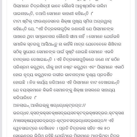
ପିଲାମାନେ ଚିତ୍ରଶିଳ୍ପୀ ଭାବେ କୌଣସି ଆନୁଷ୍ଠାନିକ ତାଲିମ
ପାଇନାହାନ୍ତି, ତଥାପି ସେମାନେ କାହାଣୀ କହିଛନ୍ତି ।’’
ଟାଟା ଷ୍ଟିଲ୍ ଫାଉଣ୍ଡେସନର ଶିକ୍ଷା ମୁଖ୍ୟ ସ୍ମିତା ଅଗ୍ରୱାଲ୍
କହିଛନ୍ତି ଯେ, “ଏହି ଚିତ୍ରକଳାଗୁଡ଼ିକ ଜଣାଉଛି ଯେ ପିଲାମାନଙ୍କ
ପାଖରେ ଥିବା ସମ୍ଭାବନାର କୌଣସି ସୀମା ନାହିଁ । ସେମାନେ ଯେଉଁଭଳି
ସମାଜିକ ସ୍ତରରୁ ଆସିିଥାନ୍ତୁ ନା କାହିଁକି ମାତ୍ର ଯେତେବେଳେ ଶିଖିବାର
ସଠିକ୍ ସୁଯୋଗ ସେମାନଙ୍କ ପାଇଁ ସୃଷ୍ଟି ହୋଇଛି ସେମାନେ ଏଭଳି
ଚମତ୍କାର ଦେଖାଇଛନ୍ତି । ଏହି ଚିତ୍ରକଳାଗୁଡ଼ିକରେ ଜଣେ ମା’ କଠିନ
ପରିଶ୍ରମ କରୁଥିବା, ଗାଁକୁ ହାତୀ ନଷ୍ଟ କରୁଥିବା ଏବଂ ପିଲାମାନେ ଏକାଠି
ହୋଇ ନୃତ୍ୟ କରୁଥିବାର ଗଭୀର ଭାବନାତ୍ମକ ଦୃଶ୍ୟ ପ୍ରଦର୍ଶିତ
ହୋଇଛି । ନିଜ କାର୍ଯ୍ୟ ଜରିଆରେ ଏହି ପିଲାମାନେ ବାଟ ଦେଖାଇଛନ୍ତି
ଯେ ବୟସ୍କମାନେ କିଭଳି ସେମାନଙ୍କୁ ଶିକ୍ଷା ହାସଲରେ ସାହାଯ୍ୟ
କରିପାରିବେ ।’’
ଅନଲାଇନ୍ ଆର୍କାଇଭ୍‌କୁ ଷଗ୍ଧଗ୍ଧକ୍ଟ୍ରଗ୍ଦ://
ଭରଗ୍ଧବ.କ୍ସଙ୍କକ୍ସବକ୍ଷସଦ୍ଭୟସବକ୍ଟଦ୍ଭକ୍ଷସଦ୍ଭର.କ୍ଟକ୍ସଶ
/ମଷସକ୍ଷୟକ୍ସରଦ୍ଭଗ୍ଦ-କ୍ଟ୍ରବସଦ୍ଭଗ୍ଧସଦ୍ଭଶଗ୍ଦ/୧ ଏହି
ୱେବସାଇଟ୍‌ରେ ଦେଖିହେବ । ପ୍ରତି ଚିତ୍ରକଳା ସହିତ ଏକ ୫୦
ସେକେଣ୍ଡର ଭିଡିଓ ରହିଛି ଯେଉଁଥିରେ ପିଲାମାନେ ଆଙ୍କିଥିବା ଚିତ୍ର