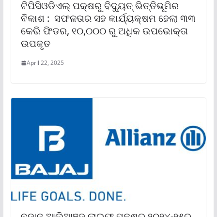
ଟିପିସିଓଡିଏଲ୍ ପକ୍ଷରୁ ବିଦ୍ୟୁତ୍ ଭିତ୍ତିଭୂମିର
ବିକାଶ : ସଫଳତାର ସହ କାର୍ଯ୍ୟକ୍ଷମ ହେଲା ୩୩
କେଭି ଫିଡର, ୧୦,୦୦୦ ରୁ ଅଧିକ ଉପଭୋକ୍ତା
ଉପକୃତ
April 22, 2025
ବଜାଜ ଆଲିଆଞ୍ଜ ଲାଇଫ ପକ୍ଷରୁ ୨୦୨୪-୨୫ର