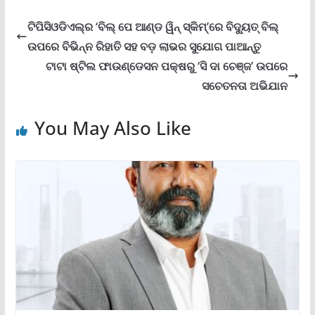
ଟିପିସିଓଡିଏଲ୍ର ‘ବିଲ୍ ପେ ଆଣ୍ଡ ୱିନ୍ ସ୍କିମ୍‌’ରେ ବିଦ୍ୟୁତ୍ ବିଲ୍
ଉପରେ ବିଭିନ୍ନ ରିହାତି ସହ ବଡ଼ ଲାଭର ସୁଯୋଗ ପାଆନ୍ତୁ
ଟାଟା ଷ୍ଟିଲ ଫାଉଣ୍ଡେସନ ପକ୍ଷରୁ ‘ସି ଦା ଚେଞ୍ଜ’ ଉପରେ
ସଚେତନତା ଅଭିଯାନ
You May Also Like