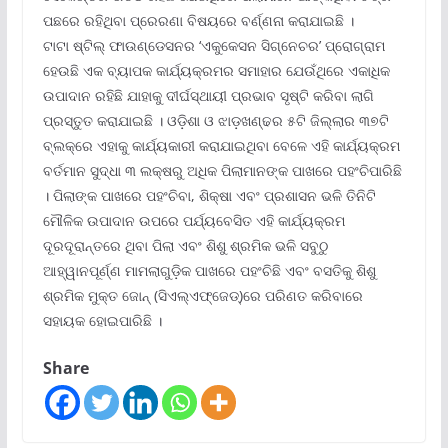
ପଛରେ ରହିଥିବା ପ୍ରେରଣା ବିଷୟରେ ବର୍ଣ୍ଣନା କରାଯାଇଛି ।
ଟାଟା ଷ୍ଟିଲ୍ ଫାଉଣ୍ଡେସନର ‘ଏକୁକେସନ ସିଗ୍ନେଚର’ ପ୍ରୋଗ୍ରାମ
ହେଉଛି ଏକ ବ୍ୟାପକ କାର୍ଯ୍ୟକ୍ରମର ସମାହାର ଯେଉଁଥିରେ ଏକାଧିକ
ଉପାଦାନ ରହିଛି ଯାହାକୁ ଦୀର୍ଘସ୍ଥାୟୀ ପ୍ରଭାବ ସୃଷ୍ଟି କରିବା ଲାଗି
ପ୍ରସ୍ତୁତ କରାଯାଇଛି । ଓଡ଼ିଶା ଓ ଝାଡ଼ଖଣ୍ଢର ୫ଟି ଜିଲ୍ଲାର ୩୭ଟି
ବ୍ଲକ୍‌ରେ ଏହାକୁ କାର୍ଯ୍ୟକାରୀ କରାଯାଇଥିବା ବେଳେ ଏହି କାର୍ଯ୍ୟକ୍ରମ
ବର୍ତମାନ ସୁଦ୍ଧା ୩ ଲକ୍ଷରୁ ଅଧିକ ପିଲାମାନଙ୍କ ପାଖରେ ପହଂଚିପାରିଛି
। ପିଲାଙ୍କ ପାଖରେ ପହଂଚିବା, ଶିକ୍ଷା ଏବଂ ପ୍ରଶାସନ ଭଳି ତିନିଟି
ମୌଳିକ ଉପାଦାନ ଉପରେ ପର୍ଯ୍ୟବେସିତ ଏହି କାର୍ଯ୍ୟକ୍ରମ
ଦୂରଦୂରାନ୍ତରେ ଥିବା ପିଲା ଏବଂ ଶିଶୁ ଶ୍ରମିକ ଭଳି ସବୁଠୁ
ଆହ୍ୱାନପୂର୍ଣ୍ଣ ମାମଲାଗୁଡ଼ିକ ପାଖରେ ପହଂଚିଛି ଏବଂ ବସତିକୁ ଶିଶୁ
ଶ୍ରମିକ ମୁକ୍ତ ଜୋନ୍ (ସିଏଲ୍‌ଏଫ୍‌ଜେଡ୍‌)ରେ ପରିଣତ କରିବାରେ
ସହାୟକ ହୋଇପାରିଛି ।
Share