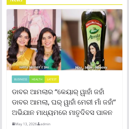
BUSINESS
HEALTH
LATEST
ଡାବର ଆମଲାର “କେୟାର୍ ୱାହାଁ ଜହାଁ
ଡାବର ଆମଲା, ଘର୍ ୱାହାଁ ମେରୀ ମାଁ ଜହାଁ”
ଅଭିଯାନ ମାଧ୍ୟମରେ ମାତୃଦିବସ ପାଳନ
May 13, 2026
admin