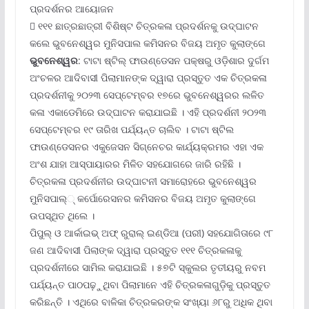
ପ୍ରଦର୍ଶନର ଆୟୋଜନ
 ୧୧୧ ଛାତ୍ରଛାତ୍ରୀ ବିଶିଷ୍ଟ ଚିତ୍ରକଳା ପ୍ରଦର୍ଶନକୁ ଉଦ୍‌ଘାଟନ
କଲେ ଭୁବନେଶ୍ୱର ମୁନିସପାଲ କମିସନର ବିଜୟ ଅମୃତ କୁଲାଙ୍ଗେ
ଭୁବନେଶ୍ୱର
: ଟାଟା ଷ୍ଟିଲ୍ ଫାଉଣ୍ଡେସନ ପକ୍ଷରୁ ଓଡ଼ିଶାର ଦୁର୍ଗମ
ଅଂଚଳର ଆଦିବାସୀ ପିଲାମାନଙ୍କ ଦ୍ୱାରା ପ୍ରସ୍ତୁତ ଏକ ଚିତ୍ରକଳା
ପ୍ରଦର୍ଶନୀକୁ ୨୦୨୩ ସେପ୍ଟେମ୍ବର ୧୭ରେ ଭୁବନେଶ୍ୱରର ଲଳିତ
କଳା ଏକାଡେମିରେ ଉଦ୍‌ଘାଟନ କରାଯାଇଛି । ଏହି ପ୍ରଦର୍ଶନୀ ୨୦୨୩
ସେପ୍ଟେମ୍ବର ୧୯ ତାରିଖ ପର୍ଯ୍ୟନ୍ତ ଚାଲିବ । ଟାଟା ଷ୍ଟିଲ
ଫାଉଣ୍ଡେସନର ଏକୁଜେସନ ସିଗ୍ନେଚର କାର୍ଯ୍ୟକ୍ରମର ଏହା ଏକ
ଅଂଶ ଯାହା ଆସ୍ପାୟାରର ମିଳିତ ସହଯୋଗରେ ଜାରି ରହିଛି ।
ଚିତ୍ରକଳା ପ୍ରଦର୍ଶନୀର ଉଦ୍‌ଘାଟନୀ ସମାରୋହରେ ଭୁବନେଶ୍ୱର
ମୁନିସପାଲ୍‌୍ କର୍ପୋରେସନର କମିସନର ବିଜୟ ଅମୃତ କୁଲାଙ୍ଗେ
ଉପସ୍ଥିତ ଥିଲେ ।
ପିପୁଲ୍ ଓ ଆର୍କାଇଭ୍ ଅଫ୍ ରୁରାଲ୍ ଇଣ୍ଡିଆ (ପରୀ) ସହଯୋଗିତାରେ ୯୮
ଜଣ ଆଦିବାସୀ ପିଲାଙ୍କ ଦ୍ୱାରା ପ୍ରସ୍ତୁତ ୧୧୧ ଚିତ୍ରକଳାକୁ
ପ୍ରଦର୍ଶନୀରେ ସାମିଲ କରାଯାଇଛି । ୫୭ଟି ସ୍କୁଲର ତୃତୀୟରୁ ନବମ
ପର୍ଯ୍ୟନ୍ତ ପାଠପଢ଼ୁଥିବା ପିଲାମାନେ ଏହି ଚିତ୍ରକଳାଗୁଡ଼ିକୁ ପ୍ରସ୍ତୁତ
କରିଛନ୍ତି । ଏଥିରେ ବାଳିକା ଚିତ୍ରକରଙ୍କ ସଂଖ୍ୟା ୬୮ରୁ ଅଧିକ ଥିବା