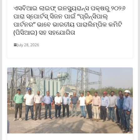
ଏସବିଆଇ ଲାଇଫ୍ ଇନସ୍ୟୁରାନ୍ସ ପକ୍ଷରୁ ୨୦୨୬
ପାରା ସ୍ପୋର୍ଟସ୍ ସିଜନ ପାଇଁ “ପ୍ରିନ୍‌ସିପାଲ୍
ପାର୍ଟନର” ଭାବେ ଭାରତୀୟ ପାରାଲିମ୍ପିକ କମିଟି
(ପିସିଆଇ) ସହ ସହଯୋଗିତା
July 28, 2026