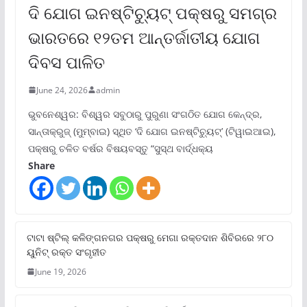
ଦି ଯୋଗ ଇନଷ୍ଟିଚ୍ୟୁଟ୍ ପକ୍ଷରୁ ସମଗ୍ର
ଭାରତରେ ୧୨ତମ ଆନ୍ତର୍ଜାତୀୟ ଯୋଗ
ଦିବସ ପାଳିତ
June 24, 2026
admin
ଭୁବନେଶ୍ୱର: ବିଶ୍ୱର ସବୁଠାରୁ ପୁରୁଣା ସଂଗଠିତ ଯୋଗ କେନ୍ଦ୍ର,
ସାନ୍ତାକ୍ରୁଜ୍ (ମୁମ୍ବାଇ) ସ୍ଥିତ ‘ଦି ଯୋଗ ଇନଷ୍ଟିଚ୍ୟୁଟ୍‌’ (ଟିୱାଇଆଇ),
ପକ୍ଷରୁ ଚଳିତ ବର୍ଷର ବିଷୟବସ୍ତୁ “ସୁସ୍ଥ ବାର୍ଦ୍ଧକ୍ୟ
Share
ଟାଟା ଷ୍ଟିଲ୍‌ କଳିଙ୍ଗନଗର ପକ୍ଷରୁ ମେଗା ରକ୍ତଦାନ ଶିବିରରେ ୨୮୦
ୟୁନିଟ୍‌ ରକ୍ତ ସଂଗୃହୀତ
June 19, 2026