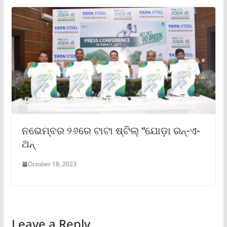
ନଭେମ୍ବର ୨୬ରେ ଟାଟା ଷ୍ଟିଲ୍ “ଯୋଡ଼ା ରନ୍‌-ଏ-
ଥନ୍
October 18, 2023
Leave a Reply