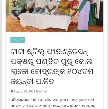
BUSINESS
ଟାଟା ଷ୍ଟିଲ୍ ଫାଉଣ୍ଡେସନ୍
ପକ୍ଷରୁ ପଣ୍ଡିତ ଗୁରୁ କୋଲ
ଲାକୋ ବୋଦ୍ରାଙ୍କ ୧୦୪ତମ
ଜୟନ୍ତୀ ପାଳିତ
August 30, 2023
admin
କଳିଙ୍ଗନଗର
: ଆଦିବାସୀ ଜାତିର ସଂରକ୍ଷଣ ଓ ପ୍ରୋତ୍ସାହନ ପାଇଁ
ପ୍ରୟାସ ଜାରି ରଖି ଟାଟା ଷ୍ଟିଲ୍ ଫାଉଣ୍ଡେସନ୍ (ଟିଏସ୍‌ଏଫ୍‌) ପକ୍ଷରୁ