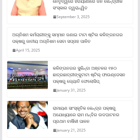
ନେତୃତ୍ୱରେ ହରିୟାଣାରେ ଜନ କୈନ୍ଦ୍ରୀକ
ସଂସ୍କାର ତ୍ୱରାନ୍ୱିତ
September 3, 2025
ଅଗ୍ନିଶମ କର୍ମଚାରୀଙ୍କୁ ସମ୍ମାନ ଜଣାଇ ଟାଟା ଷ୍ଟିଲ କଳିଙ୍ଗନଗର
ପକ୍ଷରୁ ଜାତୀୟ ଅଗ୍ନିଶମ ସେବା ସପ୍ତାହ ପାଳିତ
April 15, 2025
କଳିଙ୍ଗନଗର ସୁକିନ୍ଦା ଅଞ୍ଚଳର ୧୫୦
ଛାତ୍ରଛାତ୍ରୀଙ୍କୁଟାଟା ଷ୍ଟିଲ୍ ଫାଉଣ୍ଡେସନ
ପକ୍ଷରୁ ଜ୍ୟୋତି ଫେଲୋସିପ୍‌
January 31, 2025
ରାମାୟଣ ସାଂସ୍କୃତିକ କେନ୍ଦ୍ର ପକ୍ଷରୁ
ଅଯୋଧ୍ୟାରେ ରାମ ମନ୍ଦିର ଉଦଘାଟନର
ପ୍ରଥମ ବାର୍ଷିକୀ ପାଳନ
January 21, 2025