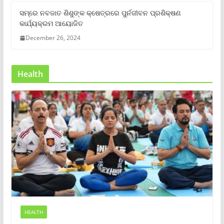
ସମ୍‌ରେ ନବଜାତ ଶିଶୁଙ୍କ କ୍ଷେତ୍ରରେ ପୁର୍ନଜୀବନ ପ୍ରଶିକ୍ଷଣ
କାର୍ଯ୍ୟକ୍ରମ ଆୟୋଜିତ
December 26, 2024
Health
HEALTH