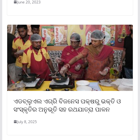
June 20, 2023
ଏଡବ୍ଲୁଏଲ ଏଗ୍ରି ବିଜନେସ ପକ୍ଷରୁ ଭକ୍ତି ଓ
ସଂସ୍କୃତିର ଅନୁଭୂତି ସହ ରଥଯାତ୍ରା ପାଳନ
July 8, 2025