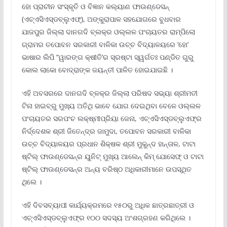
ହୋ ପ୍ରାଚୀନ ସଂସ୍କୃତି ଓ ବିଜ୍ଞାନ କଲ୍ୟାଣ ଫାଉଣ୍ଡେସନ୍
(ଏଚ୍‌ଏସିଏସ୍‌ଡବ୍ଲୁଏଫ୍‌), ଅଙ୍କୁରାପାଳ ସହଯୋଗରେ ବୁଧବାର
ଯାଜପୁର ଜିଲ୍ଲା ଦାନଗଦି ବ୍ଲକ୍‌ର ଓଲ୍ଲଳ ପଂଚାୟତର ରାମ୍ପିଲୋ
ଗ୍ରାମର ତପୋବନ ସରକାରୀ ବାଳିକା ଉଚ୍ଚ ବିଦ୍ୟାଳୟରେ ‘ହୋ’
ଭାଷାର ଲିପି “ୱାରଙ୍ଗ କ୍ଷୀତି’ର ସ୍ରଷ୍ଟା ସ୍ୱର୍ଗତଃ ପଣ୍ଡିତ ଗୁରୁ
କୋଲ ଲାକୋ ବୋଦ୍ରାଙ୍କ ଜୟନ୍ତୀ ପାଳିତ ହୋଇଯାଇଛି ।
ଏହି ଅବସରରେ ଦାନଗଦି ବ୍ଳକ୍‌ର ଜିଲ୍ଲା ପରିଷଦ ସଭ୍ୟା ଶ୍ରୀମତୀ
ଟିନା ହାଇବ୍ରୁ ମୁଖ୍ୟ ଅତିଥି ଭାବେ ଯୋଗ ଦେଇଥିବା ବେଳେ ଓଲ୍ଲଳ
ପଂଚାୟତର ସରପଂଚ ଲକ୍ଷ୍ମୀପ୍ରିୟା ଜେନା, ଏଚ୍‌ଏସିଏସ୍‌ଡବ୍ଲୁଏଫ୍‌ର
ନିର୍ଦ୍ଦେଶକ ଶ୍ରୀ ଜିତେନ୍ଦ୍ର ଜାମୁଦା, ତପୋବନ ସରକାରୀ ବାଳିକା
ଉଚ୍ଚ ବିଦ୍ୟାଳୟର ପ୍ରଧାନ ଶିକ୍ଷକ ଶ୍ରୀ ମୁକୁନ୍ଦ ହାନ୍ତାଳ, ଟାଟା
ଷ୍ଟିଲ୍ ଫାଉଣ୍ଡେସନ୍‌ର ୟୁନିଟ୍ ମୁଖ୍ୟ ଆଲେନ୍ କିମ୍ ଯୋସେଫ୍ ଓ ଟାଟା
ଷ୍ଟିଲ୍ ଫାଉଣ୍ଡେସନ୍‌ର ଅନ୍ୟ ବରିଷ୍ଠ ଅଧିକାରୀମାନେ ଉପସ୍ଥିତ
ଥିଲେ ।
ଏହି ଦିବସବ୍ୟାପୀ କାର୍ଯ୍ୟକ୍ରମରେ ୧୫୦ରୁ ଅଧିକ ଛାତ୍ରଛାତ୍ରୀ ଓ
ଏଚ୍‌ଏସିଏସ୍‌ଡବ୍ଲୁଏଫ୍‌ର ୧୦୦ ସଦସ୍ୟ ଅଂଶଗ୍ରହଣ କରିଥିଲେ ।