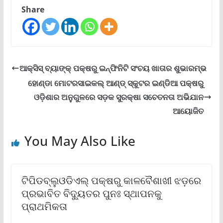
Share
ଆକ୍ସିସ୍ ବ୍ୟାଙ୍କ୍ ପକ୍ଷରୁ ଇନ୍‌ଫିନିଟି ସଂଚୟ ଖାତାର ଶୁଭାରମ୍ଭ
ହୋଣ୍ଡା ମୋଟରସାଇକଲ୍ ଆଣ୍ଡ୍ ସ୍କୁଟର ଇଣ୍ଡିଆ ପକ୍ଷରୁ
ଓଡ଼ିଶାର ଅନୁଗୁଳରେ ସଡ଼କ ସୁରକ୍ଷା ସଚେତନତା ଅଭିଯାନ
ଆୟୋଜିତ
You May Also Like
ଟିପିଡବ୍ଲୁଓଡିଏଲ୍ ପକ୍ଷରୁ କାଳବୈଶାଖୀ ଝଡ଼ରେ
ପ୍ରଭାବିତ ବିଦ୍ୟୁତର ପୁନଃ ସ୍ଥାପନକୁ
ପ୍ରାଥମିକତା