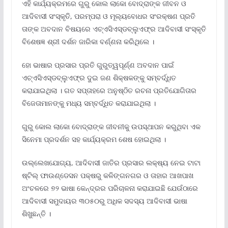
ଏହି କାର୍ଯ୍ୟକ୍ରମରେ ଗୁରୁ କୋଲ ଲାକୋ ବୋଦ୍ରାଙ୍କ ଜୀବନ ଓ
ଆଦିବାସୀ ସଂସ୍କୃତି, ପରମ୍ପରା ଓ ମୂଲ୍ୟବୋଧର ସଂରକ୍ଷଣ ପ୍ରତି
ତାଙ୍କ ଅବଦାନ ବିଷୟରେ ଏଚ୍‌ଏସିଏସ୍‌ଡବ୍ଲୁଏଫ୍‌ର ଆଦିବାସୀ ସଂସ୍କୃତି
ବିଶେଷଜ୍ଞ ଶ୍ରୀ ଦର୍ଶନ ଜାରିକା ବର୍ଣ୍ଣନା କରିଥିଲେ ।
ହୋ ଭାଷାର ପ୍ରସାର ପ୍ରତି ଗୁରୁତ୍ୱପୂର୍ଣ୍ଣ ଅବଦାନ ପାଇଁ
ଏଚ୍‌ଏସିଏସ୍‌ଡବ୍ଲୁଏଫ୍‌ର ଦୁଇ ଜଣ ଶିକ୍ଷକଙ୍କୁ ସମ୍ବର୍ଦ୍ଧିତ
କରାଯାଇଥିଲା । ଗତ ସପ୍ତାହରେ ଅନୁଷ୍ଠିତ ରଚନା ପ୍ରତିଯୋଗିତାର
ବିଜେତାମାନଙ୍କୁ ମଧ୍ୟ ସମ୍ବର୍ଦ୍ଧିତ କରାଯାଇଥିଲା ।
ଗୁରୁ କୋଲ ଲାକୋ ବୋଦ୍ରାଙ୍କ ଜୀବନୀକୁ ଉପସ୍ଥାପନ କରୁଥିବା ଏକ
ସିନେମା ପ୍ରଦର୍ଶନ ସହ କାର୍ଯ୍ୟକ୍ରମ ଶେଷ ହୋଇଥିଲା ।
ଉଲ୍ଲେଖଯୋଗ୍ୟ, ଆଦିବାସୀ ଜାତିର ପ୍ରସାର ଲକ୍ଷ୍ୟ ନେଇ ଟାଟା
ଷ୍ଟିଲ୍ ଫାଉଣ୍ଡେସନ ପକ୍ଷରୁ କଳିଙ୍ଗନଗର ଓ ତାହାର ଆଖପାଖ
ଅଂଚଳରେ ୭୨ ଭାଷା କେନ୍ଦ୍ରର ପରିଚାଳନା କରାଯାଇଛି ଯେଉଁଠାରେ
ଆଦିବାସୀ ସମୁଦାୟର ୩୦୫୦ରୁ ଅଧିକ ସଦସ୍ୟ ଆଦିବାସୀ ଭାଷା
ଶିଖୁଛନ୍ତି ।