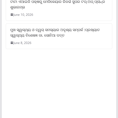
ଟାଟା ଏଆଇଜି ପକ୍ଷରୁ ମେଡିକେୟାର ରିଜର୍ଭ ସୁପର ଟପ୍‌-ଅପ୍ ପ୍ଲାନ୍‌ର
ଶୁଭାରମ୍ଭ
June 10, 2026
ମୁଖ ସ୍ୱାସ୍ଥ୍ୟ ଓ ତ୍ୱଚା ସମସ୍ୟାର ଅଦୃଶ୍ୟ ସମ୍ପର୍କ :ପ୍ରଖ୍ୟାତ
ସ୍ୱାସ୍ଥ୍ୟ ବିଶେଷଜ୍ଞ ଡା. ସୋନିଆ ଦତ୍ତ
June 8, 2026