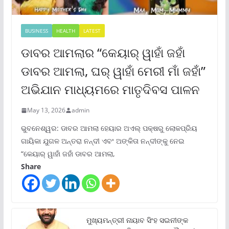
BUSINESS
HEALTH
LATEST
ଡାବର ଆମଲାର “କେୟାର୍ ୱାହାଁ ଜହାଁ
ଡାବର ଆମଲା, ଘର୍ ୱାହାଁ ମେରୀ ମାଁ ଜହାଁ”
ଅଭିଯାନ ମାଧ୍ୟମରେ ମାତୃଦିବସ ପାଳନ
May 13, 2026
admin
ଭୁବନେଶ୍ୱର: ଡାବର ଆମଲା ହେୟାର ଅଏଲ୍ ପକ୍ଷରୁ ଲୋକପ୍ରିୟ
ଗାୟିକା ଯୁଗଳ ଅନ୍ତରା ନନ୍ଦୀ ଏବଂ ଅଙ୍କିତା ନନ୍ଦୀଙ୍କୁ ନେଇ
“କେୟାର୍ ୱାହାଁ ଜହାଁ ଡାବର ଆମଲା,
Share
ମୁଖ୍ୟମନ୍ତ୍ରୀ ନାୟାବ ସିଂହ ସଇନୀଙ୍କ