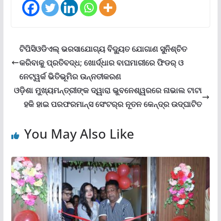
ଟିପିସିଓଡିଏଲ୍ ଭରସାଯୋଗ୍ୟ ବିଦ୍ୟୁତ ଯୋଗାଣ ସୁନିଶ୍ଚିତ
କରିବାକୁ ପ୍ରତିବଦ୍ଧ; ଖୋର୍ଦ୍ଧାର ବାଘମାରୀରେ ଫିଡର୍ ଓ
ନେଟ୍‌ୱର୍କ ଭିତିଭୂମିର ଉନ୍ନତୀକରଣ
ଓଡ଼ିଶା ମୁଖ୍ୟମନ୍ତ୍ରୀଙ୍କ ଦ୍ୱାରା ଭୁବନେଶ୍ୱରରେ ନାଭାଲ ଟାଟା
ହକି ହାଇ ପରଫରମାନ୍ସ ସେଂଟର୍‌ର ନୂତନ କେନ୍ଦ୍ର ଉଦ୍‌ଘାଟିତ
You May Also Like