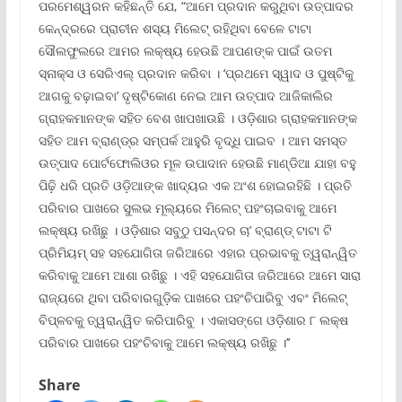
ପରମେଶ୍ୱରନ କହିଛନ୍ତି ଯେ, “ଆମେ ପ୍ରଦାନ କରୁଥିବା ଉତ୍ପାଦର
କେନ୍ଦ୍ରରେ ପ୍ରାଚୀନ ଶସ୍ୟ ମିଲେଟ୍ ରହିଥିବା ବେଳେ ଟାଟା
ସୌଲଫୁଲରେ ଆମର ଲକ୍ଷ୍ୟ ହେଉଛି ଆପଣଙ୍କ ପାଇଁ ଉତମ
ସ୍ନାକ୍ସ ଓ ସେରିଏଲ୍ ପ୍ରଦାନ କରିବା । ‘ପ୍ରଥମେ ସ୍ୱାଦ ଓ ପୁଷ୍ଟିକୁ
ଆଗକୁ ବଢ଼ାଇବା’ ଦୃଷ୍ଟିକୋଣ ନେଇ ଆମ ଉତ୍ପାଦ ଆଜିକାଲିର
ଗ୍ରାହକମାନଙ୍କ ସହିତ ବେଶ ଖାପଖାଉଛି । ଓଡ଼ିଶାର ଗ୍ରାହକମାନଙ୍କ
ସହିତ ଆମ ବ୍ରାଣ୍ଡ୍‌ର ସମ୍ପର୍କ ଆହୁରି ବୃଦ୍ଧି ପାଇବ । ଆମ ସମସ୍ତ
ଉତ୍ପାଦ ପୋର୍ଟଫୋଲିଓର ମୂଳ ଉପାଦାନ ହେଉଛି ମାଣ୍ଡିଆ ଯାହା ବହୁ
ପିଢ଼ି ଧରି ପ୍ରତି ଓଡ଼ିଆଙ୍କ ଖାଦ୍ୟର ଏକ ଅଂଶ ହୋଇରହିଛି । ପ୍ରତି
ପରିବାର ପାଖରେ ସୁଲଭ ମୂଲ୍ୟରେ ମିଲେଟ୍ ପହଂଚାଇବାକୁ ଆମେ
ଲକ୍ଷ୍ୟ ରଖିଛୁ । ଓଡ଼ିଶାର ସବୁଠୁ ପସନ୍ଦର ଚା’ ବ୍ରାଣ୍ଡ୍ ଟାଟା ଟି
ପ୍ରିମିୟମ୍ ସହ ସହଯୋଗିତା ଜରିଆରେ ଏହାର ପ୍ରଭାବକୁ ତ୍ୱରାନ୍ୱିତ
କରିବାକୁ ଆମେ ଆଶା ରଖିଛୁ । ଏହି ସହଯୋଗିତା ଜରିଆରେ ଆମେ ସାରା
ରାଜ୍ୟରେ ଥିବା ପରିବାରଗୁଡ଼ିକ ପାଖରେ ପହଂଚିପାରିବୁ ଏବଂ ମିଲେଟ୍
ବିପ୍ଳବକୁ ତ୍ୱରାନ୍ୱିତ କରିପାରିବୁ । ଏକାସଙ୍ଗେ ଓଡ଼ିଶାର ୮ ଲକ୍ଷ
ପରିବାର ପାଖରେ ପହଂଚିବାକୁ ଆମେ ଲକ୍ଷ୍ୟ ରଖିଛୁ ।’’
Share