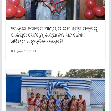
ସେନ୍‌କୋ ଗୋଲ୍ଡ ଆଣ୍ଡ୍ ଡାଇମଣ୍ଡ୍‌ସ ପକ୍ଷରୁ
ଯାଜପୁର ସୋ’ରୁମ୍ ଉଦ୍‌ଘାଟନ ସହ ଗହଣା
ସପିଙ୍ଗ ଅନୁଭୂତିରେ ଉନ୍ନତି
August 16, 2023