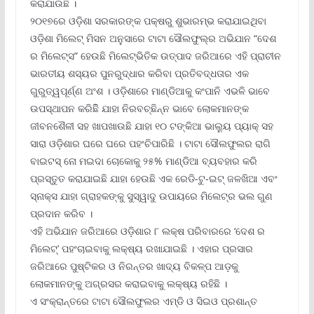
କରାଯାଉଛି ।
୨୦୧୭ରେ ଓଡ଼ିଶା ସରକାରଙ୍କ ପକ୍ଷରୁ ଶୁଭାରମ୍ଭ କରାଯାଇଥିବା
ଓଡ଼ିଶା ମିଲେଟ୍ ମିସନ ଅନୁସାରେ ଟାଟା ସୌଲଫୁଲ୍‌ର ଅଭିଯାନ “ଦେଶ
ର ମିଲେଟ୍‌ସ” ହେଉଛି ମିଲେଟ୍‌ଭିତିକ ଉତ୍ପାଦ ଜରିଆରେ ଏହି ପ୍ରାଚୀନ
ଭାରତୀୟ ଶସ୍ୟର ପୁନରୁଦ୍ଧାର କରିବା ପ୍ରତିବଦ୍ଧତାର ଏକ
ଗୁରୁତ୍ୱପୂର୍ଣ୍ଣ ଅଂଶ । ଓଡ଼ିଶାରେ ମାଣ୍ଡିଆକୁ କଂପାନି ଏଭଳି ଭାବେ
ଉପସ୍ଥାପନ କରିଛିି ଯାହା ନିରବଚ୍ଛିନ୍ନ ଭାବେ ଲୋକମାନଙ୍କ
ଜୀବନଶୈଳୀ ସହ ଖାପଖାଉଛି ଯାହା ୧୦ ଟଙ୍କିଆ ଭାଲ୍ୟୁ ପ୍ୟାକ୍ ସହ
ସାରା ଓଡ଼ିଶାର ଘରେ ଘରେ ପହଂଚିପାରିଛି । ଟାଟା ସୌଲଫୁଲର ରାଗି
ବାଇଟସ୍ ନୋ ମଇଦା ଚୋକୋକୁ ୨୫% ମାଣ୍ଡିଆ ବ୍ୟବହାର କରି
ପ୍ରସ୍ତୁତ କରାଯାଇଛି ଯାହା ହେଉଛି ଏକ ରେଡି-ଟୁ-ଇଟ୍ ଜଳଖିଆ ଏବଂ
ସ୍ନାକ୍ସ ଯାହା ଗ୍ରାହକଙ୍କୁ ସୁସ୍ୱାଦୁ ଉପାୟରେ ମିଲେଟ୍‌ର ଭଲ ଗୁଣ
ପ୍ରଦାନ କରିବ ।
ଏହି ଅଭିଯାନ ଜରିଆରେ ଓଡ଼ିଶାର ୮ ଲକ୍ଷ ପରିବାରରେ ‘ଦେଶ ର
ମିଲେଟ୍‌’ ପହଂଚାଇବାକୁ ଲକ୍ଷ୍ୟ ରଖାଯାଇଛି । ଏହାର ପ୍ରସାର
ଜରିଆରେ ପୁଷ୍ଟିକର ଓ ନିରନ୍ତର ଖାଦ୍ୟ ବିକଳ୍ପ ଆଡ଼କୁ
ଲୋକମାନଙ୍କୁ ଅଗ୍ରସର କରାଇବାକୁ ଲକ୍ଷ୍ୟ ରହିଛି ।
ଏ ସଂକ୍ରାନ୍ତରେ ଟାଟା ସୌଲଫୁଲର ଏମ୍‌ଡି ଓ ସିଇଓ ପ୍ରଶାନ୍ତ