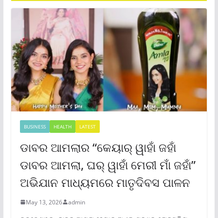
BUSINESS
HEALTH
LATEST
ଡାବର ଆମଲାର “କେୟାର୍ ୱାହାଁ ଜହାଁ
ଡାବର ଆମଲା, ଘର୍ ୱାହାଁ ମେରୀ ମାଁ ଜହାଁ”
ଅଭିଯାନ ମାଧ୍ୟମରେ ମାତୃଦିବସ ପାଳନ
May 13, 2026
admin