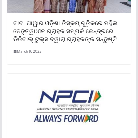
ଟାଟା ପାୱାର ଓଡ଼ିଶା ଡିସ୍‌କମ୍ ଗୁଡ଼ିକରେ ମହିଳା
ନେତୃତ୍ୱାଧୀନ ଗ୍ରାହକ ସମ୍ପର୍କ କେନ୍ଦ୍ରରେ
ଡିଜିଟାଲ୍ ଟୁଲ୍‌ସ ଦ୍ୱାରା ଗ୍ରାହକଙ୍କ ସନ୍ତୁଷ୍ଟି
March 9, 2023