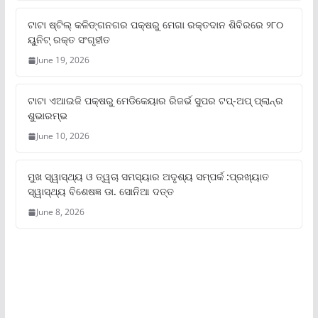
ଟାଟା ଷ୍ଟିଲ୍‌ କଳିଙ୍ଗନଗର ପକ୍ଷରୁ ମେଗା ରକ୍ତଦାନ ଶିବିରରେ ୨୮୦
ୟୁନିଟ୍‌ ରକ୍ତ ସଂଗୃହୀତ
June 19, 2026
ଟାଟା ଏଆଇଜି ପକ୍ଷରୁ ମେଡିକେୟାର ରିଜର୍ଭ ସୁପର ଟପ୍‌-ଅପ୍ ପ୍ଲାନ୍‌ର
ଶୁଭାରମ୍ଭ
June 10, 2026
ମୁଖ ସ୍ୱାସ୍ଥ୍ୟ ଓ ତ୍ୱଚା ସମସ୍ୟାର ଅଦୃଶ୍ୟ ସମ୍ପର୍କ :ପ୍ରଖ୍ୟାତ
ସ୍ୱାସ୍ଥ୍ୟ ବିଶେଷଜ୍ଞ ଡା. ସୋନିଆ ଦତ୍ତ
June 8, 2026