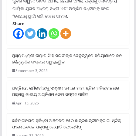
ଭୁବନେଶ୍ୱର: ଡାବର ଆମଲା ହେୟାର ଅଏଲ୍ ପକ୍ଷରୁ ଲୋକପ୍ରିୟ
ଗାୟିକା ଯୁଗଳ ଅନ୍ତରା ନନ୍ଦୀ ଏବଂ ଅଙ୍କିତା ନନ୍ଦୀଙ୍କୁ ନେଇ
“କେୟାର୍ ୱାହାଁ ଜହାଁ ଡାବର ଆମଲା,
Share
ମୁଖ୍ୟମନ୍ତ୍ରୀ ନାୟାବ ସିଂହ ସଇନୀଙ୍କ ନେତୃତ୍ୱରେ ହରିୟାଣାରେ ଜନ
କୈନ୍ଦ୍ରୀକ ସଂସ୍କାର ତ୍ୱରାନ୍ୱିତ
September 3, 2025
ଅଗ୍ନିଶମ କର୍ମଚାରୀଙ୍କୁ ସମ୍ମାନ ଜଣାଇ ଟାଟା ଷ୍ଟିଲ କଳିଙ୍ଗନଗର
ପକ୍ଷରୁ ଜାତୀୟ ଅଗ୍ନିଶମ ସେବା ସପ୍ତାହ ପାଳିତ
April 15, 2025
କଳିଙ୍ଗନଗର ସୁକିନ୍ଦା ଅଞ୍ଚଳର ୧୫୦ ଛାତ୍ରଛାତ୍ରୀଙ୍କୁଟାଟା ଷ୍ଟିଲ୍
ଫାଉଣ୍ଡେସନ ପକ୍ଷରୁ ଜ୍ୟୋତି ଫେଲୋସିପ୍‌
January 31, 2025