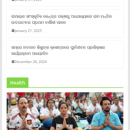
ରାମାୟଣ ସାଂସ୍କୃତିକ କେନ୍ଦ୍ର ପକ୍ଷରୁ ଅଯୋଧ୍ୟାରେ ରାମ ମନ୍ଦିର
ଉଦଘାଟନର ପ୍ରଥମ ବାର୍ଷିକୀ ପାଳନ
January 21, 2025
ସମ୍‌ରେ ନବଜାତ ଶିଶୁଙ୍କ କ୍ଷେତ୍ରରେ ପୁର୍ନଜୀବନ ପ୍ରଶିକ୍ଷଣ
କାର୍ଯ୍ୟକ୍ରମ ଆୟୋଜିତ
December 26, 2024
Health