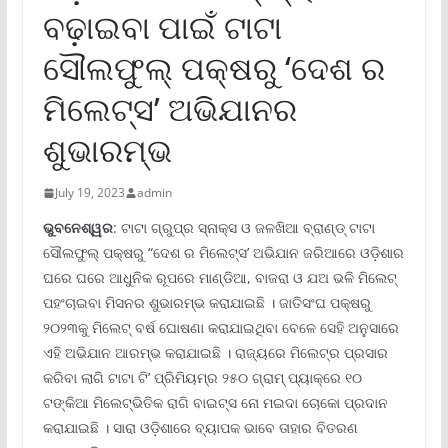
ବଢ଼ାଇବା ପାଇଁ ଟାଟା
ସୌଲଫୁଲ୍ ପକ୍ଷରୁ ‘ଦେଶ ର
ମିଲେଟ୍‌ସ’ ଅଭିଯାନର
ଶୁଭାରମ୍ଭ
July 19, 2023
admin
ଭୁବନେଶ୍ୱର
: ଟାଟା ଗ୍ରୁପ୍‌ର ସ୍ନାକ୍ସ ଓ ଜଳଖିଆ ବ୍ରାଣ୍ଡ୍ ଟାଟା
ସୌଲଫୁଲ୍ ପକ୍ଷରୁ “ଦେଶ ର ମିଲେଟ୍‌ସ’ ଅଭିଯାନ ଜରିଆରେ ଓଡ଼ିଶାର
ଘରେ ଘରେ ଆଧୁନିକ ରୂପରେ ମାଣ୍ଡିଆ, ବାଜରା ଓ ଯଅ ଭଳି ମିଲେଟ୍
ପହଂଚାଇବା ମିସନର ଶୁଭାରମ୍ଭ କରାଯାଇଛି । ଜାତିସଂଘ ପକ୍ଷରୁ
୨୦୨୩କୁ ମିଲେଟ୍ ବର୍ଷ ଘୋଷଣା କରାଯାଇଥିବା ବେଳେ ସେହି ଅନୁସାରେ
ଏହି ଅଭିଯାନ ଆରମ୍ଭ କରାଯାଇଛି । ରାଜ୍ୟରେ ମିଲେଟ୍‌ର ପ୍ରସାର
କରିବା ଲାଗି ଟାଟା ଟି’ ପ୍ରିମିୟମ୍‌ର ୨୫୦ ଗ୍ରାମ୍ ପ୍ୟାକ୍‌ରେ ୧୦
ଟଙ୍କିଆ ମିଲେଟ୍‌ଭିତିକ ରାଗି ବାଇଟ୍‌ସ ନୋ ମଇଦା ଚୋକୋ ପ୍ରଦାନ
କରାଯାଇଛି । ସାରା ଓଡ଼ିଶାରେ ବ୍ୟାପକ ଭାବେ ତାହାର ବିତରଣ