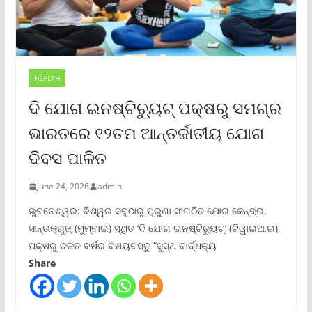
HEALTH
ଦି ଯୋଗ ଇନଷ୍ଟିଚ୍ୟୁଟ୍ ପକ୍ଷରୁ ସମଗ୍ର
ଭାରତରେ ୧୨ତମ ଆନ୍ତର୍ଜାତୀୟ ଯୋଗ
ଦିବସ ପାଳିତ
June 24, 2026
admin
ଭୁବନେଶ୍ୱର: ବିଶ୍ୱର ସବୁଠାରୁ ପୁରୁଣା ସଂଗଠିତ ଯୋଗ କେନ୍ଦ୍ର,
ସାନ୍ତାକ୍ରୁଜ୍ (ମୁମ୍ବାଇ) ସ୍ଥିତ ‘ଦି ଯୋଗ ଇନଷ୍ଟିଚ୍ୟୁଟ୍‌’ (ଟିୱାଇଆଇ),
ପକ୍ଷରୁ ଚଳିତ ବର୍ଷର ବିଷୟବସ୍ତୁ “ସୁସ୍ଥ ବାର୍ଦ୍ଧକ୍ୟ
Share