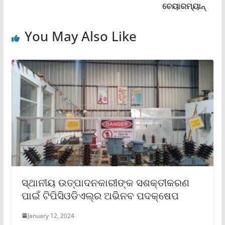
ଚେୟାରମ୍ୟାନ୍‌
You May Also Like
ସ୍ଥାନୀୟ ଉତ୍ପାଦନକାରୀଙ୍କ ସଶକ୍ତୀକରଣ
ପାଇଁ ଟିପିସିଓଡିଏଲ୍‌ର ଅଭିନବ ପଦକ୍ଷେପ
January 12, 2024