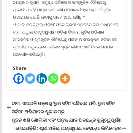
ଚମତ୍କାର ଦୃଶ୍ୟ, ସମୃଦ୍ଧ ଇତିହାସ ଓ ସାଂସ୍କୃତିକ ଐତିହ୍ୟରୁ
ପ୍ରେରିତ। ଏହି ଯାତ୍ରା ଜାରି ରଖି ଓଡ଼ିଶାବାସୀଙ୍କ ସହ ଅର୍ଥପୂର୍ଣ୍ଣ
ଉପାୟରେ ଯୋଡ଼ି ହେବାକୁ ଆମେ ଆଶା ରଖିଛୁ।”
‘ଓ ମାଇ ବିଉଟିଫୁଲ୍ ଓଡ଼ିଶା’ ଫଟୋଗ୍ରାଫି ପ୍ରତିଯୋଗିତା ମାଧ୍ୟମରେ
ଟାଟା ପାୱାର ନେତୃତ୍ୱାଧୀନ ଓଡ଼ିଶା ଡିସକମ ଗୁଡିକ ଓଡ଼ିଶାର
ସାଂସ୍କୃତିକ ଓ ପ୍ରାକୃତିକ ଐତିହ୍ୟକୁ ପାଳନ ଓ ସଂରକ୍ଷଣ କରିବା ସହ
ସ୍ଥାନୀୟ ସମୁଦାୟରେ ଗୌରବ ସୃଷ୍ଟି କରିବା ପାଇଁ ନିଜର ସମର୍ପଣ
ପ୍ରଦର୍ଶନ କରିଛନ୍ତି।
Share
ଟାଟା ଏଆଇଜି ପକ୍ଷରୁ ‘ତୁମ ସହିତ ପରିବାର ପରି, ତୁମ ସହିତ
ସର୍ବଦା’ ଅଭିଯାନର ଶୁଭାରମ୍ଭ
ନୂତନ ଖଣି ଖୋଲିବା ଏବଂ ଅନୁସନ୍ଧାନ ଅତ୍ୟନ୍ତ ଗୁରୁତ୍ୱପୂର୍ଣ୍ଣ
ହୋଇପଡ଼ିଛି : ଶ୍ରୀ ଅନିଲ୍ ଅଗ୍ରୱାଲ, ବେଦାନ୍ତା ଲିମିଟେଡ଼ର