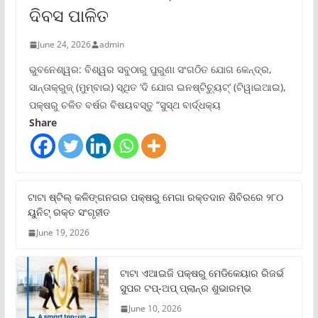
ଦିବସ ପାଳିତ
June 24, 2026
admin
ଭୁବନେଶ୍ୱର: ବିଶ୍ୱର ସବୁଠାରୁ ପୁରୁଣା ସଂଗଠିତ ଯୋଗ କେନ୍ଦ୍ର,
ସାନ୍ତାକ୍ରୁଜ୍ (ମୁମ୍ବାଇ) ସ୍ଥିତ ‘ଦି ଯୋଗ ଇନଷ୍ଟିଚ୍ୟୁଟ୍‌’ (ଟିୱାଇଆଇ),
ପକ୍ଷରୁ ଚଳିତ ବର୍ଷର ବିଷୟବସ୍ତୁ “ସୁସ୍ଥ ବାର୍ଦ୍ଧକ୍ୟ
Share
ଟାଟା ଷ୍ଟିଲ୍‌ କଳିଙ୍ଗନଗର ପକ୍ଷରୁ ମେଗା ରକ୍ତଦାନ ଶିବିରରେ ୨୮୦
ୟୁନିଟ୍‌ ରକ୍ତ ସଂଗୃହୀତ
June 19, 2026
ଟାଟା ଏଆଇଜି ପକ୍ଷରୁ ମେଡିକେୟାର ରିଜର୍ଭ
ସୁପର ଟପ୍‌-ଅପ୍ ପ୍ଲାନ୍‌ର ଶୁଭାରମ୍ଭ
June 10, 2026