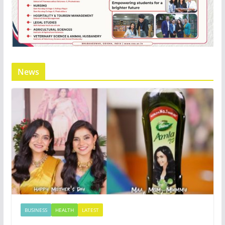
News
BUSINESS
HEALTH
LATEST