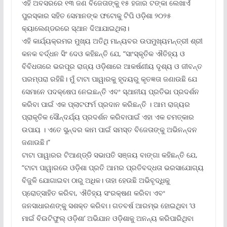
ଏହି ଅବସରରେ ୧୩ ଜଣ ବିଜେତାଙ୍କୁ ୧୫ ହଜାର ଟଙ୍କା ଲେଖାଏଁ
ପୁରସ୍କାର ସହିତ ସେମାନଙ୍କ ଫଟୋକୁ ଟିପି ଓଡ଼ିଶା ୨୦୨୫
କ୍ୟାଲେଣ୍ଡରରେ ସ୍ଥାନ ଦିଆଯାଇଥିଲା।
ଏହି କାର୍ଯ୍ୟକ୍ରମର ମୁଖ୍ୟ ଅତିଥି ମାନ୍ୟବର ଉପମୁଖ୍ୟମନ୍ତ୍ରୀ ଶ୍ରୀ
କନକ ବର୍ଦ୍ଧନ ସିଂ ଦେଓ କହିଛନ୍ତି ଯେ, “ସାଂସ୍କୃତିକ ଐତିହ୍ୟ ଓ
ବିବିଧତାରେ ଭରପୂର ରାଜ୍ୟ ଓଡ଼ିଶାରେ ଆକର୍ଷଣୀୟ ଦୃଶ୍ୟ ଓ ଜୀବନ୍ତ
ପରମ୍ପରା ରହିଛି। ମୁଁ ଟାଟା ପାୱାରକୁ ହୃଦୟରୁ କୃତଜ୍ଞତା ଜଣାଉଛି ଯେ
ସେମାନେ ପଦକ୍ଷେପ ନେଇଛନ୍ତି ଏବଂ ସ୍ଥାନୀୟ ପ୍ରତିଭା ପ୍ରଦର୍ଶନ
କରିବା ପାଇଁ ଏକ ପ୍ଲାଟଫର୍ମ ପ୍ରଦାନ କରିଛନ୍ତି । ଆମ ରାଜ୍ୟର
ପ୍ରାକୃତିକ ସୌନ୍ଦର୍ଯ୍ୟ ପ୍ରଦର୍ଶନ କରିବାପାଇଁ ଏହା ଏକ ଚମତ୍କାର
ଉପାୟ । ଏତେ ସୁନ୍ଦର କାମ ପାଇଁ ସମସ୍ତ ବିଜେତାଙ୍କୁ ଅଭିନନ୍ଦନ
ଜଣାଉଛି।”
ଟାଟା ପାୱାରର ଟିଆଣ୍ଡ୍‌ଡି ସଭାପତି ସଞ୍ଜୟ ବାଙ୍ଗା କହିଛନ୍ତି ଯେ,
“ଟାଟା ପାୱାରରେ ଓଡ଼ିଶା ପ୍ରତି ଆମର ପ୍ରତିବଦ୍ଧତା ଭରସାଯୋଗ୍ୟ
ବିଜୁଳି ଯୋଗାଇବା ଠାରୁ ଅଧିକ। ତାହା ହେଉଛି ଅଭିବୃଦ୍ଧିକୁ
ପ୍ରୋତ୍ସାହିତ କରିବା, ଐତିହ୍ୟ ସଂରକ୍ଷଣ କରିବା ଏବଂ
ଜନସାଧାରଣଙ୍କୁ ସଶକ୍ତ କରିବା। ଗତବର୍ଷ ଆରମ୍ଭ ହୋଇଥିବା ‘ଓ
ମାଇଁ ବିଉଟିଫୁଲ୍ ଓଡ଼ିଶା’ ଅଭିଯାନ ଓଡ଼ିଶାକୁ ଅନନ୍ୟ କରିପାରିଥିବା