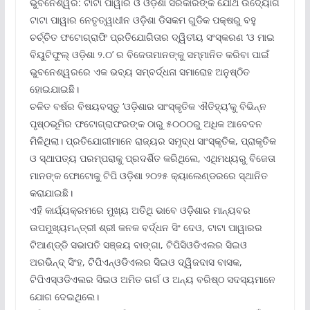
ଭୁବନେଶ୍ୱର: ଟାଟା ପାୱାର ଓ ଓଡ଼ିଶା ସରକାରଙ୍କ ଯୌଥ ଉଦ୍ୟୋଗ
ଟାଟା ପାୱାର ନେତୃତ୍ୱାଧୀନ ଓଡ଼ିଶା ଡିସକମ ଗୁଡିକ ପକ୍ଷରୁ ବହୁ
ଚର୍ଚ୍ଚିତ ଫଟୋଗ୍ରାଫି ପ୍ରତିଯୋଗିତାର ଦ୍ୱିତୀୟ ସଂସ୍କରଣ ‘ଓ ମାଇ
ବିୟୁଟିଫୁଲ୍ ଓଡ଼ିଶା ୨.୦’ ର ବିଜେତାମାନଙ୍କୁ ସମ୍ମାନିତ କରିବା ପାଇଁ
ଭୁବନେଶ୍ୱରରେ ଏକ ଭବ୍ୟ ସମ୍ବର୍ଦ୍ଧନା ସମାରୋହ ଅନୁଷ୍ଠିତ
ହୋଇଯାଇଛି।
ଚଳିତ ବର୍ଷର ବିଷୟବସ୍ତୁ ‘ଓଡ଼ିଶାର ସାଂସ୍କୃତିକ ଐତିହ୍ୟ’କୁ ବିଭିନ୍ନ
ପୃଷ୍ଠଭୂମିର ଫଟୋଗ୍ରାଫରଙ୍କ ଠାରୁ ୫୦୦୦ରୁ ଅଧିକ ଆବେଦନ
ମିଳିଥିଲା। ପ୍ରତିଯୋଗୀମାନେ ରାଜ୍ୟର ସମୃଦ୍ଧ ସାଂସ୍କୃତିକ, ପ୍ରାକୃତିକ
ଓ ସ୍ଥାପତ୍ୟ ପରମ୍ପରାକୁ ପ୍ରଦର୍ଶିତ କରିଥିଲେ, ଏଥିମଧ୍ୟରୁ ବିଜେତା
ମାନଙ୍କ ଫୋଟୋକୁ ଟିପି ଓଡ଼ିଶା ୨୦୨୫ କ୍ୟାଲେଣ୍ଡରରେ ସ୍ଥାନିତ
କରାଯାଇଛି।
ଏହି କାର୍ଯ୍ୟକ୍ରମରେ ମୁଖ୍ୟ ଅତିଥି ଭାବେ ଓଡ଼ିଶାର ମାନ୍ୟବର
ଉପମୁଖ୍ୟମନ୍ତ୍ରୀ ଶ୍ରୀ କନକ ବର୍ଦ୍ଧନ ସିଂ ଦେଓ, ଟାଟା ପାୱାରର
ଟିଆଣ୍ଡ୍‌ଡି ସଭାପତି ସଞ୍ଜୟ ବାଙ୍ଗା, ଟିପିସିଓଡିଏଲର ସିଇଓ
ଅରଭିନ୍ଦ୍ ସିଂହ, ଟିପିଏନ୍‌ଓଡିଏଲର ସିଇଓ ଦ୍ୱିଜଦାସ ବାସକ,
ଟିପିଏସ୍‌ଓଡିଏଲର ସିଇଓ ଅମିତ ଗର୍ଗ ଓ ଅନ୍ୟ ବରିଷ୍ଠ ସଦସ୍ୟମାନେ
ଯୋଗ ଦେଇଥିଲେ।