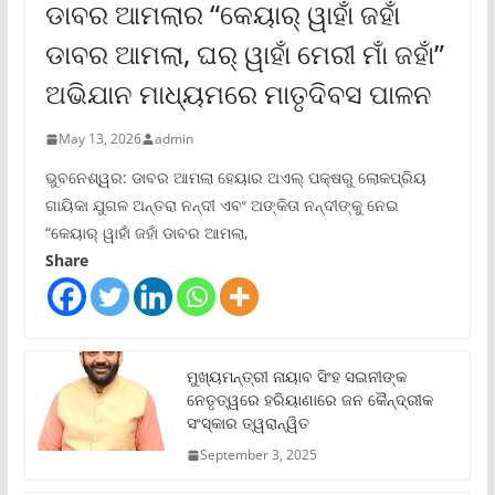
ଡାବର ଆମଲାର “କେୟାର୍ ୱାହାଁ ଜହାଁ
ଡାବର ଆମଲା, ଘର୍ ୱାହାଁ ମେରୀ ମାଁ ଜହାଁ”
ଅଭିଯାନ ମାଧ୍ୟମରେ ମାତୃଦିବସ ପାଳନ
May 13, 2026
admin
ଭୁବନେଶ୍ୱର: ଡାବର ଆମଲା ହେୟାର ଅଏଲ୍ ପକ୍ଷରୁ ଲୋକପ୍ରିୟ
ଗାୟିକା ଯୁଗଳ ଅନ୍ତରା ନନ୍ଦୀ ଏବଂ ଅଙ୍କିତା ନନ୍ଦୀଙ୍କୁ ନେଇ
“କେୟାର୍ ୱାହାଁ ଜହାଁ ଡାବର ଆମଲା,
Share
ମୁଖ୍ୟମନ୍ତ୍ରୀ ନାୟାବ ସିଂହ ସଇନୀଙ୍କ
ନେତୃତ୍ୱରେ ହରିୟାଣାରେ ଜନ କୈନ୍ଦ୍ରୀକ
ସଂସ୍କାର ତ୍ୱରାନ୍ୱିତ
September 3, 2025