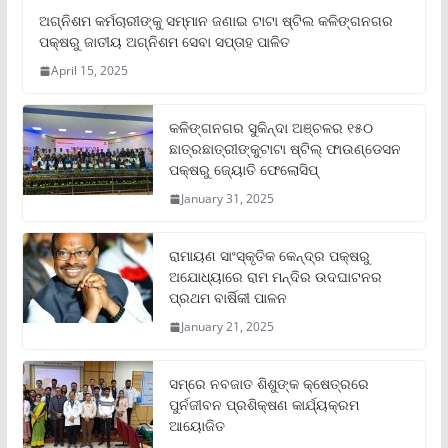
ଅଗ୍ନିଶମ କର୍ମଚାରୀଙ୍କୁ ସମ୍ମାନ ଜଣାଇ ଟାଟା ଷ୍ଟିଲ କଳିଙ୍ଗନଗର
ପକ୍ଷରୁ ଜାତୀୟ ଅଗ୍ନିଶମ ସେବା ସପ୍ତାହ ପାଳିତ
April 15, 2025
କଳିଙ୍ଗନଗର ସୁକିନ୍ଦା ଅଞ୍ଚଳର ୧୫୦
ଛାତ୍ରଛାତ୍ରୀଙ୍କୁଟାଟା ଷ୍ଟିଲ୍ ଫାଉଣ୍ଡେସନ
ପକ୍ଷରୁ ଜ୍ୟୋତି ଫେଲୋସିପ୍‌
January 31, 2025
ରାମାୟଣ ସାଂସ୍କୃତିକ କେନ୍ଦ୍ର ପକ୍ଷରୁ
ଅଯୋଧ୍ୟାରେ ରାମ ମନ୍ଦିର ଉଦଘାଟନର
ପ୍ରଥମ ବାର୍ଷିକୀ ପାଳନ
January 21, 2025
ସମ୍‌ରେ ନବଜାତ ଶିଶୁଙ୍କ କ୍ଷେତ୍ରରେ
ପୁର୍ନଜୀବନ ପ୍ରଶିକ୍ଷଣ କାର୍ଯ୍ୟକ୍ରମ
ଆୟୋଜିତ