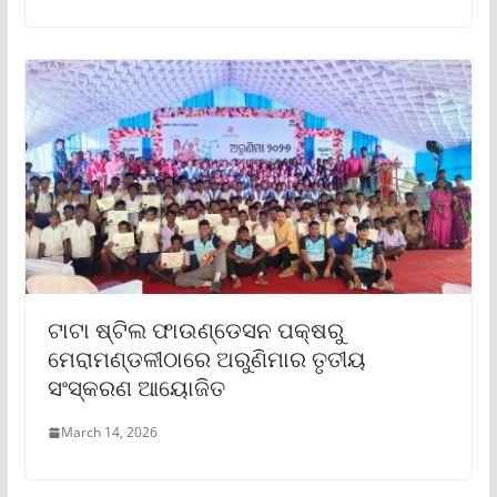
ଟାଟା ଷ୍ଟିଲ ଫାଉଣ୍ଡେସନ ପକ୍ଷରୁ
ମେରାମଣ୍ଡଳୀଠାରେ ଅରୁଣିମାର ତୃତୀୟ
ସଂସ୍କରଣ ଆୟୋଜିତ
March 14, 2026