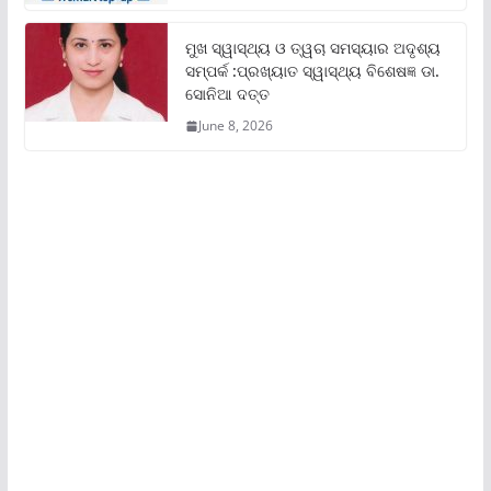
ମୁଖ ସ୍ୱାସ୍ଥ୍ୟ ଓ ତ୍ୱଚା ସମସ୍ୟାର ଅଦୃଶ୍ୟ
ସମ୍ପର୍କ :ପ୍ରଖ୍ୟାତ ସ୍ୱାସ୍ଥ୍ୟ ବିଶେଷଜ୍ଞ ଡା.
ସୋନିଆ ଦତ୍ତ
June 8, 2026