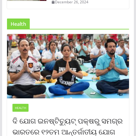
December 26, 2024
Health
HEALTH
ଦି ଯୋଗ ଇନଷ୍ଟିଚ୍ୟୁଟ୍ ପକ୍ଷରୁ ସମଗ୍ର
ଭାରତରେ ୧୨ତମ ଆନ୍ତର୍ଜାତୀୟ ଯୋଗ