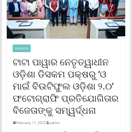
BUSINESS
ଟାଟା ପାୱାର ନେତୃତ୍ୱାଧୀନ
ଓଡ଼ିଶା ଡିସକମ ପକ୍ଷରୁ ‘ଓ
ମାଇଁ ବିଉଟିଫୁଲ ଓଡ଼ିଶା ୨.୦’
ଫଟୋଗ୍ରାଫି ପ୍ରତିଯୋଗିତାର
ବିଜେତାଙ୍କୁ ସମ୍ୱର୍ଦ୍ଧନା
February 11, 2025
admin