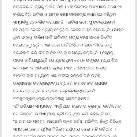
ଆବେଗିକ ଯାତ୍ରାକୁ ଦର୍ଶାଯାଇଛି । ଏହି ଡିଜିଟାଲ୍ ସିନେମାରେ ଜଣେ ୧୫
ବର୍ଷୀୟ ଝିଅ ଋତିକା ଓ ତାଙ୍କ ବାପା ଦୀପକଙ୍କ ମଧ୍ୟରେ ରହିଥିବା
ସମ୍ପର୍କକୁ ପ୍ରଦର୍ଶିତ କରାଯାଇଛି । ଋତିକା ଜଣେ ଫୁଟ୍‌ବଲ୍‌ପ୍ରେମୀ
ହୋଇଥିବା ବେଳେ ମ୍ୟାଚ୍ ଖେଳୁଥିବା ବେଳେ ଆହତ ହେଉଛନ୍ତି । ଆହତ
ଥିବା ସତ୍ୱେ ତାଲିମ ଜାରି ରଖିବାରୁ ତାଙ୍କ ବାପା ଦୀପକ ଚିନ୍ତିତ
ହୋଇପଡ଼ୁଛନ୍ତି । ଏହା ପରେ ଆର୍ଟିଫିସିଆଲ ଇଟେଂଲିଜେନ୍ସକୁ
ବ୍ୟବହାର କରି ଦୀପକ ନିଜ ଝିଅକୁ ସାହାଯ୍ୟ କରୁଛନ୍ତି । ସେଥିରୁ
ଦୀପକ ଜାଣିପାରୁଛନ୍ତି ଯେ ଯୁବକ ଥିବା ବେଳେ ତାଙ୍କର ମଧ୍ୟ ଝିଅ
ଭଳି ପ୍ରବଳ ଅଭିଳାଷ ରହିଥିଲା । ଏହା ଜାଣିବା ପରେ ଉଭୟ
ବାପଝିଅଙ୍କ ମଧ୍ୟରେ ଏକ ଗଭୀର ସମ୍ପର୍କ ଗଢ଼ି ଉଠୁଛି ।
ଉକ୍ଷସମଳ ଭରକ୍ଷକ୍ଟଙ୍ଗ ଗ୍ଧକ୍ଟ ଙ୍ଖସରଙ୍ଗ ଗ୍ଧଷର
ୟସଶସଗ୍ଧବକ୍ଷ ଲସକ୍ଷଜ୍ଞ: ଷଗ୍ଧଗ୍ଧକ୍ଟ୍ରଗ୍ଦ://
ଚ୍ଚକ୍ଟଙ୍କଗ୍ଧଙ୍କ.ଭର/୦୩ୠ-ଖସ୭ଘକ୍ଷ୭ଣ
ଏହି ଅଭିଯାନ ସମ୍ପର୍କରେ ଏସ୍‌ବିଆଇ ଲାଇଫ୍‌ର ବ୍ରାଣ୍ଡ୍‌, କର୍ପୋରେଟ୍
ଯୋଗାଯୋଗ ଓ ସିଏସ୍‌ଆର୍ ଶ୍ରୀ ରବିନ୍ଦ୍ର ଶର୍ମା କହିଛନ୍ତି ଯେ,
“ବାପାମାନେ ପ୍ରମୁଖ ଆୟକର୍ତା ଭାବେ ସର୍ବଦା ପରିଚିତ, କିନ୍ତୁ ବିଭିନ୍ନ
ସମୟରେ ତାଙ୍କ ଭୂମିକା ବିଭିନ୍ନ ପର୍ଯ୍ୟାୟ ଦେଇ ଗତି କରିଥାଏ ।
ଅତୁଟ ସମର୍ପଣ ସହିତ ପ୍ରବଳ ଭଲ ପାଇବା ପ୍ରଦାନ କରିବାର ଏହି