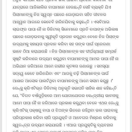
ଯାତ୍ରାରେ ଆଜିକାଲିର ବାପାମାନେ ହେଉଛନ୍ତି ସେହି ବ୍ୟକ୍ତି ଯିଏ
ପିଲାମାନଙ୍କୁ ନିଜ ସ୍ୱପ୍ନ ପଛରେ ଗୋଡ଼ାଇବା ସହିତ ଜୀବନର
ଆହ୍ୱାନ ଆଗରେ କେବେବି ହାରିନଯିବାକୁ କହୁଛନ୍ତି । ଏସବିଆଇ
ଲାଇଫ୍‌ର ପାପା ହୈ ନା ଡିଜିଟାଲ୍ ସିନେମାରେ ପ୍ରତି ବାପାଙ୍କ ଅଭିଳାଷ
ପଛରେ ଗୋଡ଼ଇବାକୁ ସ୍ୱୀକୃତି ପ୍ରଦାନ କରୁଥିବା ବେଳେ ନିଜ ପିଲାଙ୍କ
ଉଦ୍ୟମକୁ ସହାୟତା ପ୍ରଦାନ କରିବା ସହ ତାଙ୍କ ପାଇଁ ପ୍ରେରଣା
ଭାବେ ଠିଆ କରାଯାଉଛି । ନିଜ ପିଲାମାନଙ୍କ ସହ ଦୀର୍ଘସ୍ଥାୟୀ ସମ୍ପର୍କ
ସୃଷ୍ଟି କରିବାରେ ଉଦ୍ୟମ କରୁଥିବା ବାପାମାନଙ୍କୁ ଆମର ପାପା ହୈ ନା
ଅଭିଯାନ ଜରିଆରେ ଆମେ ଗଭୀର କୃତଜ୍ଞତା ଜଣାଉଛୁ । ସମସ୍ୟା
ସତ୍ୱେ କେବେ ହାରିନଯିବା ଏବଂ ଆଗକୁ ବଢ଼ି ପିଲାମାନଙ୍କ ପାଇଁ
ଆଶାର ଆଲୋକ ପାଲଟିଥିବା ବାପାମାନଙ୍କୁ ଆମେ ସଲାମ କରୁଛୁ ।’’
ଡେନ୍‌ସୁ କ୍ରିଏଟିଭ୍‌ର ଡିଜିଟାଲ୍ ଅନୁଭୂତି ସଭାପତି ସାହିଲ ଶାହ କହିଛନ୍ତି
ଯେ, “ବିଗତ ବର୍ଷଗୁଡ଼ିକରେ ଆମ ଯୋଗାଯୋଗର କେନ୍ଦ୍ରୀୟ ଭାବନାକୁ
ଆମେ ପାପା ହୈ ନା ଜରିଆରେ ପ୍ରକାଶ କରୁଥିବା ବେଳେ ଏଥର ଡେନ୍‌ସୁ
କ୍ରିଏଟିଭ୍ ପକ୍ଷରୁ ବାପା ଓ ଝିଅଙ୍କ ଭିତରେ ରହିଥିବା ଭଲ ପାଇବାକୁ
ପରିପ୍ରକାଶ କରିବା ଲାଗି ପ୍ରଯୁକ୍ତି ଓ ଆବେଗର ମିଶ୍ରଣ କରିବାକୁ
ସ୍ୱତନ୍ତ୍ର ଉଦ୍ୟମ କରାଯାଇଛି । ଏଆଇ ପ୍ରଯୁକ୍ତିକୁ ବ୍ୟବହାର