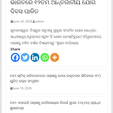
ଭାରତରେ ୧୨ତମ ଆନ୍ତର୍ଜାତୀୟ ଯୋଗ
ଦିବସ ପାଳିତ
June 24, 2026
admin
ଭୁବନେଶ୍ୱର: ବିଶ୍ୱର ସବୁଠାରୁ ପୁରୁଣା ସଂଗଠିତ ଯୋଗ କେନ୍ଦ୍ର,
ସାନ୍ତାକ୍ରୁଜ୍ (ମୁମ୍ବାଇ) ସ୍ଥିତ ‘ଦି ଯୋଗ ଇନଷ୍ଟିଚ୍ୟୁଟ୍‌’ (ଟିୱାଇଆଇ),
ପକ୍ଷରୁ ଚଳିତ ବର୍ଷର ବିଷୟବସ୍ତୁ “ସୁସ୍ଥ ବାର୍ଦ୍ଧକ୍ୟ
Share
ଟାଟା ଷ୍ଟିଲ୍‌ କଳିଙ୍ଗନଗର ପକ୍ଷରୁ ମେଗା ରକ୍ତଦାନ ଶିବିରରେ ୨୮୦
ୟୁନିଟ୍‌ ରକ୍ତ ସଂଗୃହୀତ
June 19, 2026
ଟାଟା ଏଆଇଜି ପକ୍ଷରୁ ମେଡିକେୟାର ରିଜର୍ଭ ସୁପର ଟପ୍‌-ଅପ୍ ପ୍ଲାନ୍‌ର
ଶୁଭାରମ୍ଭ