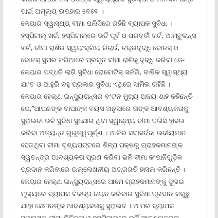
ପାଇଁ ଅମୂଲ୍ୟ ଉପହାର ଦେବେ ।
କେୟାର ସ୍ୱାସ୍ଥ୍ୟ ବୀମା ପଲିସିରେ ରହିଛି ବ୍ୟାପକ ସୁବିଧା ।
ହସ୍ପିଟାଲ୍ ଖର୍ଚ, ହସ୍ପିଟାଲରେ ଭର୍ତି ପୂର୍ବ ଓ ପରବର୍ତୀ ଖର୍ଚ, ଆମ୍ବୁଲାନ୍ସ
ଖର୍ଚ, ବୀମା ରାଶିର ସ୍ୱୟଂକ୍ରିୟ ରିଚାର୍ଜ, ଚକ୍ରବୃଦ୍ଧି ବୋନସ୍ ଓ
ବୋନସ୍ ସୁପର ଜରିଆରେ ପ୍ରକୃତ ବୀମା ରାଶିକୁ ବୃଦ୍ଧି କରିବା ଡେ-
କେୟାର ପଦ୍ଧତି ଲାଗି ସୁବିଧା ରୋବୋଟିକ୍ ସର୍ଜରି, ବାର୍ଷିକ ସ୍ୱାସ୍ଥ୍ୟ
ଯାଂଚ ଓ ଆହୁରି ବହୁ ପ୍ରକାର ସୁବିଧା ଏଥିରେ ସାମିଲ ରହିଛି ।
କେୟାର ହେଲ୍‌ଥ ଇନ୍‌ସ୍ୟୁରାନ୍ସର ବଂଟନ ମୁଖ୍ୟ ଅଜୟ ଶାହ କହିଛନ୍ତି
ଯେ,”ଆପଣଙ୍କ ବାପାଙ୍କ ବୟସ ଅନୁସାରେ ତାଙ୍କ ଆବଶ୍ୟକତାକୁ
ସୁହାଇବା ଭଳି ସୁବିଧା ସୁଯୋଗ ଥିବା ସ୍ୱାସ୍ଥ୍ୟ ବୀମା ପଲିସି ହାସଲ
କରିବା ଅତ୍ୟନ୍ତ ଗୁରୁତ୍ୱପୂର୍ଣ୍ଣ । ଆଜିର ସଦାସର୍ବଦା ଉଦୀୟମାନ
ହେଉଥିବା ବୀମା ଦୃଶ୍ୟପଟ୍ଟରେ ଶିଳ୍ପ ପକ୍ଷରୁ ଗ୍ରାହକମାନଙ୍କ
ସ୍ୱତନ୍ତ୍ର ଆବଶ୍ୟକତା ପୂରଣ କରିବା ଭଳି ବୀମା କଂପାନିଗୁଡ଼ିକ
ପ୍ରଦାନ କରିବାରେ ଉଲ୍ଲେଖନୀୟ ଅଗ୍ରଗତି ହାସଲ କରିଛନ୍ତି ।
କେୟାର ହେଲ୍‌ଥ ଇନ୍‌ସ୍ୟୁରାନ୍ସରେ ଆମେ ଗ୍ରାହକମାନଙ୍କୁ ସୁଲଭ
ମୂଲ୍ୟରେ ବ୍ୟାପକ ବିକଳ୍ପ ଚୟନ କରିବାର ସୁବିଧା ପ୍ରଦାନ କରୁଛୁ
ଯାହା ସେମାନଙ୍କ ଆବଶ୍ୟକତାକୁ ସୁହାଇବ । ଆମର ବ୍ୟାପକ
ସ୍ୱାସ୍ଥ୍ୟ ବୀମା ଚିକିତ୍ସା ଓ ହସ୍ପିଟାଲ୍‌ରେ ଭର୍ତି ଆବଶ୍ୟକତାର