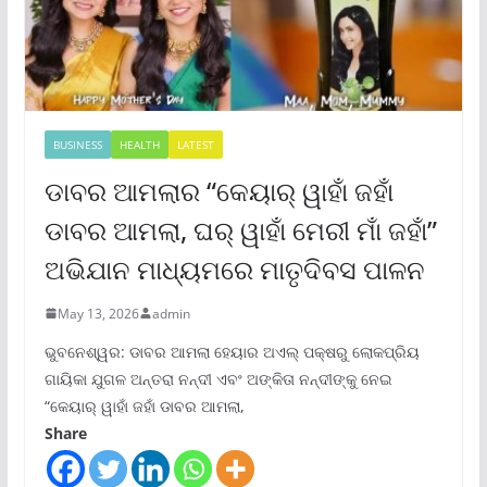
BUSINESS
HEALTH
LATEST
ଡାବର ଆମଲାର “କେୟାର୍ ୱାହାଁ ଜହାଁ
ଡାବର ଆମଲା, ଘର୍ ୱାହାଁ ମେରୀ ମାଁ ଜହାଁ”
ଅଭିଯାନ ମାଧ୍ୟମରେ ମାତୃଦିବସ ପାଳନ
May 13, 2026
admin
ଭୁବନେଶ୍ୱର: ଡାବର ଆମଲା ହେୟାର ଅଏଲ୍ ପକ୍ଷରୁ ଲୋକପ୍ରିୟ
ଗାୟିକା ଯୁଗଳ ଅନ୍ତରା ନନ୍ଦୀ ଏବଂ ଅଙ୍କିତା ନନ୍ଦୀଙ୍କୁ ନେଇ
“କେୟାର୍ ୱାହାଁ ଜହାଁ ଡାବର ଆମଲା,
Share