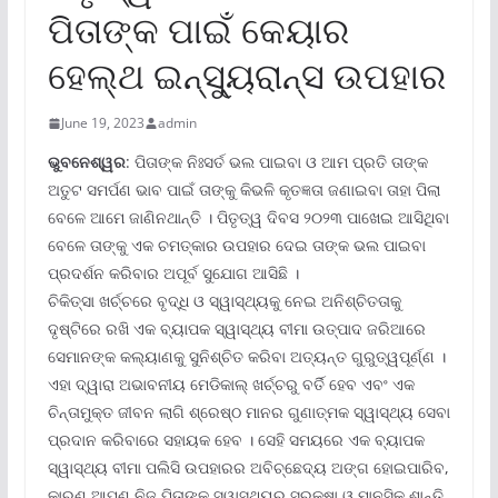
ପିତାଙ୍କ ପାଇଁ କେୟାର
ହେଲ୍‌ଥ ଇନ୍‌ସ୍ୟୁରାନ୍ସ ଉପହାର
June 19, 2023
admin
ଭୁବନେଶ୍ୱର
: ପିତାଙ୍କ ନିଃସର୍ତ ଭଲ ପାଇବା ଓ ଆମ ପ୍ରତି ତାଙ୍କ
ଅତୁଟ ସମର୍ପଣ ଭାବ ପାଇଁ ତାଙ୍କୁ କିଭଳି କୃତଜ୍ଞତା ଜଣାଇବା ତାହା ପିଲା
ବେଳେ ଆମେ ଜାଣିନଥାନ୍ତି । ପିତୃତ୍ୱ ଦିବସ ୨୦୨୩ ପାଖେଇ ଆସିଥିବା
ବେଳେ ତାଙ୍କୁ ଏକ ଚମତ୍କାର ଉପହାର ଦେଇ ତାଙ୍କ ଭଲ ପାଇବା
ପ୍ରଦର୍ଶନ କରିବାର ଅପୂର୍ବ ସୁଯୋଗ ଆସିଛି ।
ଚିକିତ୍ସା ଖର୍ଚ୍ଚରେ ବୃଦ୍ଧି ଓ ସ୍ୱାସ୍ଥ୍ୟକୁ ନେଇ ଅନିଶ୍ଚିତତାକୁ
ଦୃଷ୍ଟିରେ ରଖି ଏକ ବ୍ୟାପକ ସ୍ୱାସ୍ଥ୍ୟ ବୀମା ଉତ୍ପାଦ ଜରିଆରେ
ସେମାନଙ୍କ କଲ୍ୟାଣକୁ ସୁନିଶ୍ଚିତ କରିବା ଅତ୍ୟନ୍ତ ଗୁରୁତ୍ୱପୂର୍ଣ୍ଣ ।
ଏହା ଦ୍ୱାରା ଅଭାବନୀୟ ମେଡିକାଲ୍ ଖର୍ଚ୍ଚରୁ ବର୍ତି ହେବ ଏବଂ ଏକ
ଚିନ୍ତାମୁକ୍ତ ଜୀବନ ଲାଗି ଶ୍ରେଷ୍ଠ ମାନର ଗୁଣାତ୍ମକ ସ୍ୱାସ୍ଥ୍ୟ ସେବା
ପ୍ରଦାନ କରିବାରେ ସହାୟକ ହେବ । ସେହି ସମୟରେ ଏକ ବ୍ୟାପକ
ସ୍ୱାସ୍ଥ୍ୟ ବୀମା ପଲିସି ଉପହାରର ଅବିଚ୍ଛେଦ୍ୟ ଅଙ୍ଗ ହୋଇପାରିବ,
କାରଣ ଆପଣ ନିଜ ପିତାଙ୍କ ସ୍ୱାସ୍ଥ୍ୟର ସୁରକ୍ଷା ଓ ମାନସିକ ଶାନ୍ତି