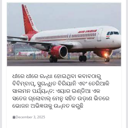
ଧୀରେ ଧୀରେ ରନ୍ଧା ହୋଇଥିବା କବାବଠାରୁ
ବିବିମ୍ବାପ୍‌, ସୁଗନ୍ଧିତ ବିରିୟାନି ଏବଂ ତେରିଆକି
ସାଲମନ ପର୍ଯ୍ୟନ୍ତ: ଏୟାର ଇଣ୍ଡିଆ ଏକ
ସତେଜ ଗ୍ଲୋବାଲ୍ ମେନୁ ସହିତ ଉଡ଼ାଣ ଭିତରେ
ଭୋଜନ ଅଭିଜ୍ଞତାକୁ ଉନ୍ନତ କରୁଛି
December 3, 2025