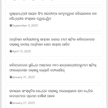
ମୁଖ୍ୟମନ୍ତ୍ରୀ ନାୟାବ ସିଂହ ସଇନୀଙ୍କ ନେତୃତ୍ୱରେ ହରିୟାଣାରେ ଜନ
କୈନ୍ଦ୍ରୀକ ସଂସ୍କାର ତ୍ୱରାନ୍ୱିତ
September 3, 2025
ଅଗ୍ନିଶମ କର୍ମଚାରୀଙ୍କୁ ସମ୍ମାନ ଜଣାଇ ଟାଟା ଷ୍ଟିଲ କଳିଙ୍ଗନଗର
ପକ୍ଷରୁ ଜାତୀୟ ଅଗ୍ନିଶମ ସେବା ସପ୍ତାହ ପାଳିତ
April 15, 2025
କଳିଙ୍ଗନଗର ସୁକିନ୍ଦା ଅଞ୍ଚଳର ୧୫୦ ଛାତ୍ରଛାତ୍ରୀଙ୍କୁଟାଟା ଷ୍ଟିଲ୍
ଫାଉଣ୍ଡେସନ ପକ୍ଷରୁ ଜ୍ୟୋତି ଫେଲୋସିପ୍‌
January 31, 2025
ରାମାୟଣ ସାଂସ୍କୃତିକ କେନ୍ଦ୍ର ପକ୍ଷରୁ ଅଯୋଧ୍ୟାରେ ରାମ ମନ୍ଦିର
ଉଦଘାଟନର ପ୍ରଥମ ବାର୍ଷିକୀ ପାଳନ
January 21, 2025