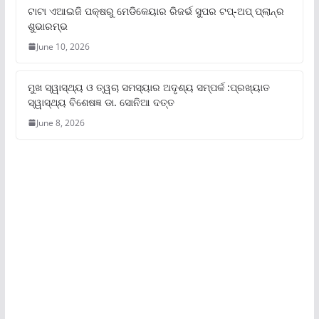
ଟାଟା ଏଆଇଜି ପକ୍ଷରୁ ମେଡିକେୟାର ରିଜର୍ଭ ସୁପର ଟପ୍‌-ଅପ୍ ପ୍ଲାନ୍‌ର
ଶୁଭାରମ୍ଭ
June 10, 2026
ମୁଖ ସ୍ୱାସ୍ଥ୍ୟ ଓ ତ୍ୱଚା ସମସ୍ୟାର ଅଦୃଶ୍ୟ ସମ୍ପର୍କ :ପ୍ରଖ୍ୟାତ
ସ୍ୱାସ୍ଥ୍ୟ ବିଶେଷଜ୍ଞ ଡା. ସୋନିଆ ଦତ୍ତ
June 8, 2026