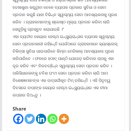
ଦେଖାଶୁଣା କରୁଥିବା ବେଳେ ବ୍ୟାପକ ପ୍ରକାର ସୁବିଧା ଓ ସେବା
ପ୍ରଦାନ କରୁଛି ଯାହା ବିଭିନ୍ନ ସ୍ୱାସ୍ଥ୍ୟ ସେବା ଆବଶ୍ୟକତାକୁ ପୂରଣ
କରିବ । ଗ୍ରାହକମାନଙ୍କୁ ଶ୍ରେଷ୍ଠ ମୂଲ୍ୟ ପ୍ରଦାନ କରିବା ଲାଗି
ସେଗୁଡ଼ିକୁ ପ୍ରସ୍ତୁତ କରାଯାଇଛି ।’’
ଏହା ବ୍ୟତୀତ କେୟାର ହେଲ୍‌ଥ ଇନ୍‌ସ୍ୟୁରାନ୍ସର ବ୍ୟାପକ ସ୍ୱାସ୍ଥ୍ୟ
ସେବା ପ୍ରଦାନକାରୀ ରହିଛନ୍ତି ଯେଉଁଠାରେ ଗ୍ରାହକମାନେ କ୍ୟାସ୍‌ଲେସ୍
ଚିକିତ୍ସା ସୁବିଧା ପାଇପାରିବେ କିମ୍ବା ମେଡିକାଲ୍ ଆବଶ୍ୟକତା ପୂରଣ
କରିପାରିବେ । ଫଳରେ ହଠାତ୍ ପାଣ୍ଠି ଯୋଗାଡ଼ କରିବାର ଚାପକୁ ଏହା
ଦୂର କରିବ ଏବଂ ନିରବଚ୍ଛିନ୍ନ ସ୍ୱାସ୍ଥ୍ୟ ସେବା ପ୍ରଦାନ କରିବ ।
ପଲିସିଧାରକଙ୍କୁ ଚବିଶ ଘଂଟା ସେବା ପ୍ରଦାନ କରିବା ଲାଗି ଆମ
ବିଶେଷଜ୍ଞମାନଙ୍କ ଏକ ଉତ୍ସର୍ଗୀକୃତ ଟିମ୍ ରହିଛନ୍ତି । ଏହି ପିତୃତ୍ୱ
ଦିବସରେ ବାପାଙ୍କ କେୟାର ହେଲ୍‌ଥ ଇନ୍‌ସ୍ୟୁରାନ୍ସର ଏକ ବୀମା
ଉପହାର ଦିଅନ୍ତୁ ।
Share