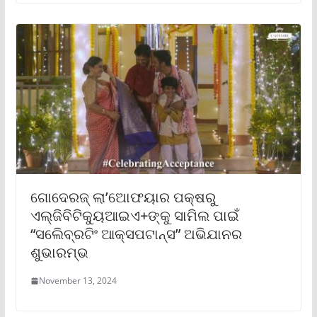
ଗୋଦେରଜ୍ ଲା’ଅୋଫୟାର ପକ୍ଷରୁ
ଏଲ୍‌ଜିବିଟିକ୍ୟୁଆଇଏ+ଙ୍କୁ ସାମିଲ ପାଇଁ
“ସଲେିବ୍ରଟିଂ ଆକ୍ସପଟାନ୍ସ” ଅଭିଯାନର
ଶୁଭାରମ୍ଭ
November 13, 2024