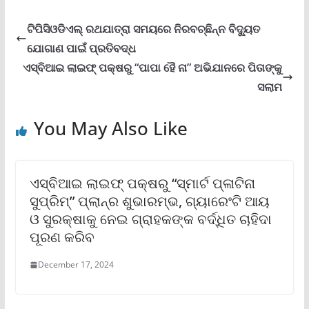
ଟିପିସିଓଡିଏଲ୍ ରଥଯାତ୍ରା ସମୟରେ ନିରବଚ୍ଛିନ୍ନ ବିଦ୍ୟୁତ
ଯୋଗାଣ ପାଇଁ ପ୍ରତିବଦ୍ଧ
ଏସ୍‌ବିଆଇ ଲାଇଫ୍ ପକ୍ଷରୁ “ପାପା ହୈ ନା” ଅଭିଯାନରେ ପିତାଙ୍କୁ
ସଲାମ
You May Also Like
ଏସ୍‌ବିଆଇ ଲାଇଫ୍ ପକ୍ଷରୁ “ସ୍ମାର୍ଟ ପ୍ଳାଟିନା
ସୁପ୍ରିମ୍‌” ପ୍ଲାନ୍‌ର ଶୁଭାରମ୍ଭ, ଗ୍ୟାରେଂଟି ଆୟ
ଓ ସୁରକ୍ଷାକୁ ନେଇ ଗ୍ରାହକଙ୍କ ବର୍ଦ୍ଧିତ ଚାହିଦା
ପୂରଣ କରିବ
December 17, 2024