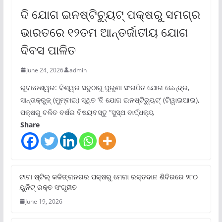
ଦି ଯୋଗ ଇନଷ୍ଟିଚ୍ୟୁଟ୍ ପକ୍ଷରୁ ସମଗ୍ର
ଭାରତରେ ୧୨ତମ ଆନ୍ତର୍ଜାତୀୟ ଯୋଗ
ଦିବସ ପାଳିତ
June 24, 2026
admin
ଭୁବନେଶ୍ୱର: ବିଶ୍ୱର ସବୁଠାରୁ ପୁରୁଣା ସଂଗଠିତ ଯୋଗ କେନ୍ଦ୍ର,
ସାନ୍ତାକ୍ରୁଜ୍ (ମୁମ୍ବାଇ) ସ୍ଥିତ ‘ଦି ଯୋଗ ଇନଷ୍ଟିଚ୍ୟୁଟ୍‌’ (ଟିୱାଇଆଇ),
ପକ୍ଷରୁ ଚଳିତ ବର୍ଷର ବିଷୟବସ୍ତୁ “ସୁସ୍ଥ ବାର୍ଦ୍ଧକ୍ୟ
Share
ଟାଟା ଷ୍ଟିଲ୍‌ କଳିଙ୍ଗନଗର ପକ୍ଷରୁ ମେଗା ରକ୍ତଦାନ ଶିବିରରେ ୨୮୦
ୟୁନିଟ୍‌ ରକ୍ତ ସଂଗୃହୀତ
June 19, 2026