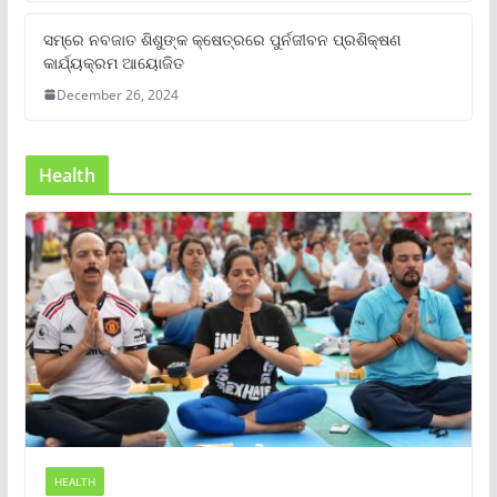
ସମ୍‌ରେ ନବଜାତ ଶିଶୁଙ୍କ କ୍ଷେତ୍ରରେ ପୁର୍ନଜୀବନ ପ୍ରଶିକ୍ଷଣ
କାର୍ଯ୍ୟକ୍ରମ ଆୟୋଜିତ
December 26, 2024
Health
HEALTH