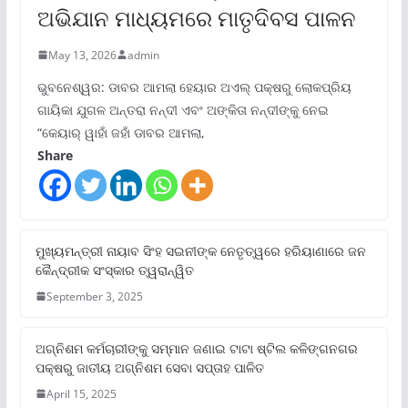
ଅଭିଯାନ ମାଧ୍ୟମରେ ମାତୃଦିବସ ପାଳନ
May 13, 2026
admin
ଭୁବନେଶ୍ୱର: ଡାବର ଆମଲା ହେୟାର ଅଏଲ୍ ପକ୍ଷରୁ ଲୋକପ୍ରିୟ
ଗାୟିକା ଯୁଗଳ ଅନ୍ତରା ନନ୍ଦୀ ଏବଂ ଅଙ୍କିତା ନନ୍ଦୀଙ୍କୁ ନେଇ
“କେୟାର୍ ୱାହାଁ ଜହାଁ ଡାବର ଆମଲା,
Share
ମୁଖ୍ୟମନ୍ତ୍ରୀ ନାୟାବ ସିଂହ ସଇନୀଙ୍କ ନେତୃତ୍ୱରେ ହରିୟାଣାରେ ଜନ
କୈନ୍ଦ୍ରୀକ ସଂସ୍କାର ତ୍ୱରାନ୍ୱିତ
September 3, 2025
ଅଗ୍ନିଶମ କର୍ମଚାରୀଙ୍କୁ ସମ୍ମାନ ଜଣାଇ ଟାଟା ଷ୍ଟିଲ କଳିଙ୍ଗନଗର
ପକ୍ଷରୁ ଜାତୀୟ ଅଗ୍ନିଶମ ସେବା ସପ୍ତାହ ପାଳିତ
April 15, 2025