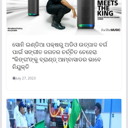
ସୋନି ଇଣ୍ଡିଆ ପକ୍ଷରୁ ଅଡିଓ ଉତ୍ପାଦ ବର୍ଗ
ପାଇଁ ସଙ୍ଗୀତ ଜଗତର ଚର୍ଚ୍ଚିତ ଚେହେରା
“କିଙ୍ଗ’ଙ୍କୁ ବ୍ରାଣ୍ଡ୍ ଆମ୍ବାସାଡର ଭାବେ
ନିଯୁକ୍ତି
July 27, 2023