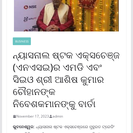
BUSINESS
ନ୍ୟାସନାଲ ଷ୍ଟକ ଏକ୍ସଚେଞ୍ଜ
(ଏନଏସଇ)ର ଏମଡି ଏବଂ
ସିଇଓ ଶ୍ରୀ ଆଶିଷ କୁମାର
ଚୌହାନଙ୍କ
ନିବେଶକମାନଙ୍କୁ ବାର୍ତା
November 17, 2023
admin
ଭୁବନେଶ୍ୱର
: ନ୍ୟାସନାଲ ଷ୍ଟକ ଏକ୍ସଚେଞ୍ଜରେ ମୁହୁରତ ଟ୍ରେଡିଂ