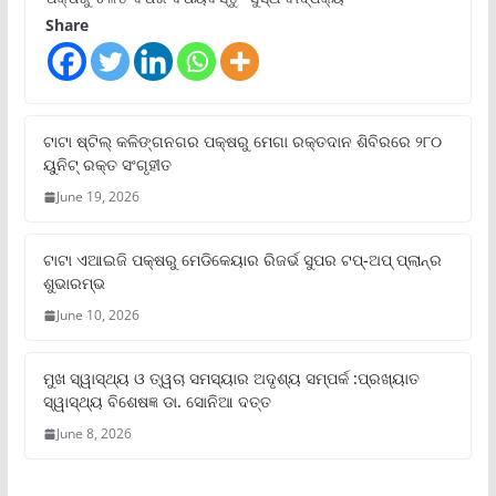
Share
ଟାଟା ଷ୍ଟିଲ୍‌ କଳିଙ୍ଗନଗର ପକ୍ଷରୁ ମେଗା ରକ୍ତଦାନ ଶିବିରରେ ୨୮୦
ୟୁନିଟ୍‌ ରକ୍ତ ସଂଗୃହୀତ
June 19, 2026
ଟାଟା ଏଆଇଜି ପକ୍ଷରୁ ମେଡିକେୟାର ରିଜର୍ଭ ସୁପର ଟପ୍‌-ଅପ୍ ପ୍ଲାନ୍‌ର
ଶୁଭାରମ୍ଭ
June 10, 2026
ମୁଖ ସ୍ୱାସ୍ଥ୍ୟ ଓ ତ୍ୱଚା ସମସ୍ୟାର ଅଦୃଶ୍ୟ ସମ୍ପର୍କ :ପ୍ରଖ୍ୟାତ
ସ୍ୱାସ୍ଥ୍ୟ ବିଶେଷଜ୍ଞ ଡା. ସୋନିଆ ଦତ୍ତ
June 8, 2026