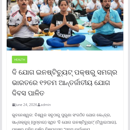
HEALTH
ଦି ଯୋଗ ଇନଷ୍ଟିଚ୍ୟୁଟ୍ ପକ୍ଷରୁ ସମଗ୍ର
ଭାରତରେ ୧୨ତମ ଆନ୍ତର୍ଜାତୀୟ ଯୋଗ
ଦିବସ ପାଳିତ
June 24, 2026
admin
ଭୁବନେଶ୍ୱର: ବିଶ୍ୱର ସବୁଠାରୁ ପୁରୁଣା ସଂଗଠିତ ଯୋଗ କେନ୍ଦ୍ର,
ସାନ୍ତାକ୍ରୁଜ୍ (ମୁମ୍ବାଇ) ସ୍ଥିତ ‘ଦି ଯୋଗ ଇନଷ୍ଟିଚ୍ୟୁଟ୍‌’ (ଟିୱାଇଆଇ),
ପକ୍ଷରୁ ଚଳିତ ବର୍ଷର ବିଷୟବସ୍ତୁ “ସୁସ୍ଥ ବାର୍ଦ୍ଧକ୍ୟ