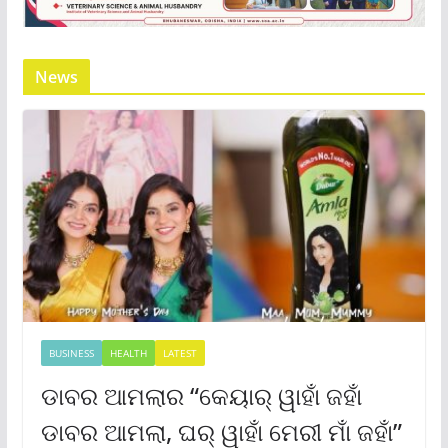
News
BUSINESS
HEALTH
LATEST
ଡାବର ଆମଲାର “କେୟାର୍ ୱାହାଁ ଜହାଁ
ଡାବର ଆମଲା, ଘର୍ ୱାହାଁ ମେରୀ ମାଁ ଜହାଁ”