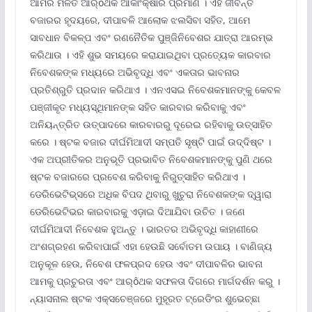
ଆମର ମିଳିତ ଆର୍ôଥକ ଆକାଂକ୍ଷାର ପ୍ରମାଣ । ଏହି ଜୀବନ୍ତ
ବଜାରର ହୃଦୟରେ, ଦୀପାବଳି ଆଲୋକ ଝଲସିବା ସହିତ, ଆମେ
ସାବଧାନ ବିକଳ୍ପ ଏବଂ ରଣନୈତିକ ପୁଞ୍ଜିନିବେଶର ଯାତ୍ରା ଆରମ୍ଭ
କରିଥାଉ । ଏହି ଶୁଭ ସମୟରେ କରାଯାଇଥିବା ପ୍ରତ୍ୟେକ କାରବାର
ନିବେଶକଙ୍କ ମଧ୍ୟରେ ଅଭିବୃଦ୍ଧି ଏବଂ ଏକତାର ଭାବନାର
ପ୍ରତିଶ୍ରୁତି ପ୍ରଦାନ କରିଥାଏ । ଏନଏସଇ ନିବେଶକମାନଙ୍କୁ କେବଳ
ପଞ୍ଜୀକୃତ ମଧ୍ୟସ୍ଥିମାନଙ୍କ ସହିତ କାରବାର କରିବାକୁ ଏବଂ
ଅନିୟନ୍ତ୍ରିତ ଉତ୍ପାଦରେ କାରବାରରୁ ଦୂରେଇ ରହିବାକୁ ଉତ୍ସାହିତ
କରେ । ଷ୍ଟକ ବଜାର ଦୀର୍ଘମିଆଦୀ ସମ୍ପତି ସୃଷ୍ଟି ପାଇଁ ଉଦ୍ଦିଷ୍ଟ ।
ଏକ ଅପ୍ରୀତିକର ଅନୁଭୂତି ପ୍ରଭାବିତ ନିବେଶକମାନଙ୍କୁ ପୁଣି ଥରେ
ଷ୍ଟକ ବଜାରରେ ପ୍ରବେଶ କରିବାକୁ ନିରୁତ୍ସାହିତ କରିଥାଏ ।
ଡେରିଭେଟିଭ୍ସରେ ଅଧିକ ବିପଦ ଥିବାରୁ ଖୁଚୁରା ନିବେଶକଙ୍କ ଦ୍ୱାରା
ଡେରିଭେଟିଭର କାରବାରକୁ ଏଡ଼ାଇ ଦିଆଯିବା ଉଚିତ । ଜଣେ
ଦୀର୍ଘମିଆଦୀ ନିବେଶକ ହୁଅନ୍ତୁ । ଭାରତର ଅଭିବୃଦ୍ଧି କାହାଣୀରେ
ଅଂଶଗ୍ରହଣ କରିବାପାଇଁ ଏହା ହେଉଛି ସର୍ବୋତମ ଉପାୟ । ବାଣିଜ୍ୟ
ଅନୁକୂଳ ହେଉ, ନିବେଶ ଫଳପ୍ରଦ ହେଉ ଏବଂ ଦୀପାବଳିର ଭାବନା
ଆମକୁ ପ୍ରଚୁରତା ଏବଂ ଆର୍ôଥକ ସଫଳତା ଦିଗରେ ମାର୍ଗଦର୍ଶନ କରୁ ।
ନ୍ୟାସନାଲ ଷ୍ଟକ ଏକ୍ସଚେଞ୍ଜରେ ମୁହୂରତ ଟ୍ରେଡିଂର ଶୁଭେଚ୍ଛା