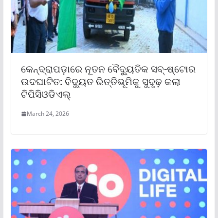
କେନ୍ଦ୍ରାପଡ଼ାରେ ନୂତନ ବୈଦ୍ୟୁତିକ ସବ୍-ଷ୍ଟୋର
ଉଦଘାଟିତ: ବିଦ୍ୟୁତ ଭିତ୍ତିଭୂମିକୁ ସୁଦୃଢ଼ କଲା
ଟିପିସିଓଡିଏଲ୍
March 24, 2026