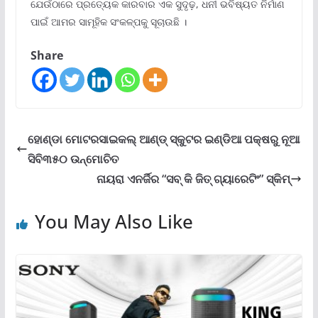
ଯେଉଁଠାରେ ପ୍ରତ୍ୟେକ କାରବାର ଏକ ସୁଦୃଢ଼, ଧନୀ ଭବିଷ୍ୟତ ନିର୍ମାଣ
ପାଇଁ ଆମର ସାମୂହିକ ସଂକଳ୍ପକୁ ସୂଚାଉଛି ।
Share
ହୋଣ୍ଡା ମୋଟରସାଇକଲ୍ ଆଣ୍ଡ୍ ସ୍କୁଟର ଇଣ୍ଡିଆ ପକ୍ଷରୁ ନୂଆ
ସିବି୩୫୦ ଉନ୍ମୋଚିତ
ନାୟରା ଏନର୍ଜିର “ସବ୍ କି ଜିତ୍ ଗ୍ୟାରେଟିଂ” ସ୍କିମ୍‌
You May Also Like