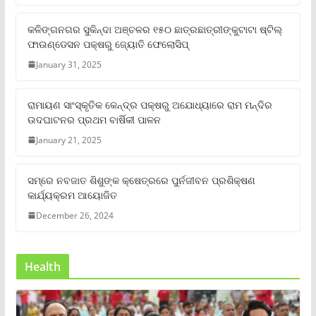
କଳିଙ୍ଗନଗର ସୁକିନ୍ଦା ଅଞ୍ଚଳର ୧୫୦ ଛାତ୍ରଛାତ୍ରୀଙ୍କୁଟାଟା ଷ୍ଟିଲ୍
ଫାଉଣ୍ଡେସନ ପକ୍ଷରୁ ଜ୍ୟୋତି ଫେଲୋସିପ୍‌
January 31, 2025
ରାମାୟଣ ସାଂସ୍କୃତିକ କେନ୍ଦ୍ର ପକ୍ଷରୁ ଅଯୋଧ୍ୟାରେ ରାମ ମନ୍ଦିର
ଉଦଘାଟନର ପ୍ରଥମ ବାର୍ଷିକୀ ପାଳନ
January 21, 2025
ସମ୍‌ରେ ନବଜାତ ଶିଶୁଙ୍କ କ୍ଷେତ୍ରରେ ପୁର୍ନଜୀବନ ପ୍ରଶିକ୍ଷଣ
କାର୍ଯ୍ୟକ୍ରମ ଆୟୋଜିତ
December 26, 2024
Health