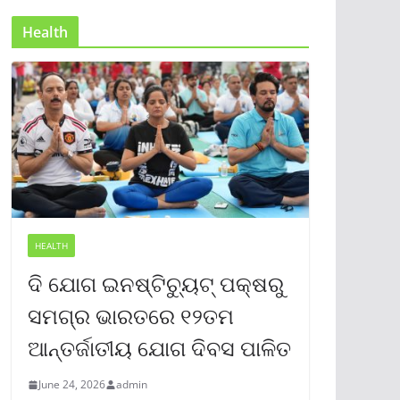
Health
HEALTH
ଦି ଯୋଗ ଇନଷ୍ଟିଚ୍ୟୁଟ୍ ପକ୍ଷରୁ
ସମଗ୍ର ଭାରତରେ ୧୨ତମ
ଆନ୍ତର୍ଜାତୀୟ ଯୋଗ ଦିବସ ପାଳିତ
June 24, 2026
admin