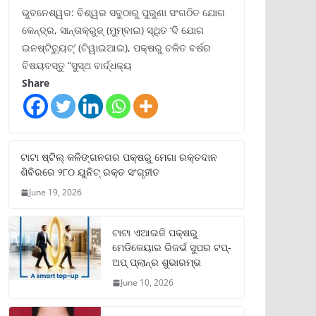
ଭୁବନେଶ୍ୱର: ବିଶ୍ୱର ସବୁଠାରୁ ପୁରୁଣା ସଂଗଠିତ ଯୋଗ
କେନ୍ଦ୍ର, ସାନ୍ତାକ୍ରୁଜ୍ (ମୁମ୍ବାଇ) ସ୍ଥିତ ‘ଦି ଯୋଗ
ଇନଷ୍ଟିଚ୍ୟୁଟ୍‌’ (ଟିୱାଇଆଇ), ପକ୍ଷରୁ ଚଳିତ ବର୍ଷର
ବିଷୟବସ୍ତୁ “ସୁସ୍ଥ ବାର୍ଦ୍ଧକ୍ୟ
Share
ଟାଟା ଷ୍ଟିଲ୍‌ କଳିଙ୍ଗନଗର ପକ୍ଷରୁ ମେଗା ରକ୍ତଦାନ
ଶିବିରରେ ୨୮୦ ୟୁନିଟ୍‌ ରକ୍ତ ସଂଗୃହୀତ
June 19, 2026
ଟାଟା ଏଆଇଜି ପକ୍ଷରୁ
ମେଡିକେୟାର ରିଜର୍ଭ ସୁପର ଟପ୍‌-
ଅପ୍ ପ୍ଲାନ୍‌ର ଶୁଭାରମ୍ଭ
June 10, 2026