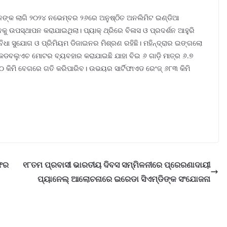
କମାନଙ୍କ ଲାଗି ୨୦୨୪ ନଭେମ୍ବର ୨୬ରେ ଅନୁଷ୍ଠିତ ଅନଲିମିଟ ଇଣ୍ଡିଆ
 ଉପସ୍ଥାପନ କରାଯାଇଥିଲା। ପ୍ୟାକ୍ ଥ୍ରିରେ ବିଳାସ ଓ ପ୍ରଦର୍ଶନ ଆହୁରି
ବିଧା ସୁଯୋଗ ଓ ପ୍ରିମିୟମ ଡିଜାଇନର ମିଶ୍ରଣ ରହିଛି। ମହିନ୍ଦ୍ରାର ଇଙ୍ଗଲୋ
୦ କେଡବଲୁଏଚ ମୋଟର ବ୍ୟବହାର କରାଯାଇଛି ଯାହା ବିଇ ୬ ଗାଡ଼ି ମାତ୍ର ୬.୭
କିମି ବେଗରେ ଗତି କରିପାରିବ। ଉଭୟର ସାର୍ଟିଫାଏଡ ରେଂଜ୍ ୬୮୩ କିମି
ଅଫର
୧୮ତମ ପ୍ରବାସୀ ଭାରତୀୟ ଦିବସ ସମ୍ମିଳନୀରେ ପ୍ରେରଣାଦାୟୀ
ପ୍ୟାନେଲ୍ ଆଲୋଚନାରେ ଇରେଡା ସିଏମ୍‌ଡିଙ୍କ ସଂଯୋଜନା