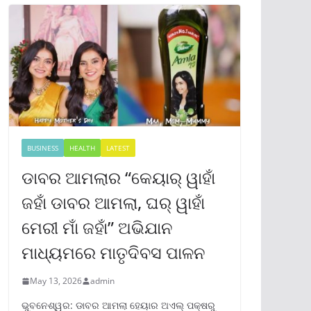
BUSINESS
HEALTH
LATEST
ଡାବର ଆମଲାର “କେୟାର୍ ୱାହାଁ
ଜହାଁ ଡାବର ଆମଲା, ଘର୍ ୱାହାଁ
ମେରୀ ମାଁ ଜହାଁ” ଅଭିଯାନ
ମାଧ୍ୟମରେ ମାତୃଦିବସ ପାଳନ
May 13, 2026
admin
ଭୁବନେଶ୍ୱର: ଡାବର ଆମଲା ହେୟାର ଅଏଲ୍ ପକ୍ଷରୁ