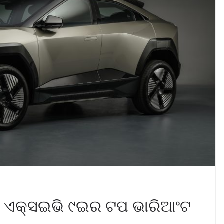
୬ ଓ ଏକ୍ସଇଭି ୯ଇର ଟପ ଭାରିଆଂଟ