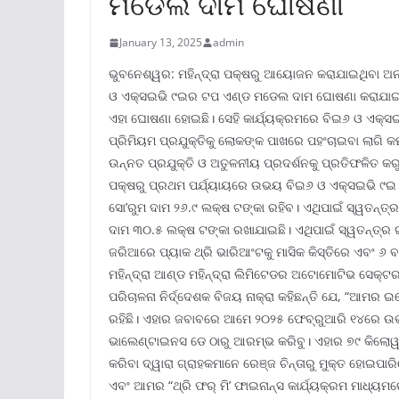
ମଡେଲ ଦାମ ଘୋଷଣା
January 13, 2025
admin
ଭୁବନେଶ୍ୱର: ମହିନ୍ଦ୍ରା ପକ୍ଷରୁ ଆୟୋଜନ କରାଯାଇଥିବା ଅ
ଓ ଏକ୍ସଇଭି ୯ଇର ଟପ ଏଣ୍ଡ ମଡେଲ ଦାମ ଘୋଷଣା କରାଯାଇ
ଏହା ଘୋଷଣା ହୋଇଛି। ସେହି କାର୍ଯ୍ୟକ୍ରମରେ ବିଇ୬ ଓ ଏକ୍ସ
ପ୍ରିମିୟମ ପ୍ରଯୁକ୍ତିକୁ ଲୋକଙ୍କ ପାଖରେ ପହଂଚାଇବା ଲାଗି କ
ଉନ୍ନତ ପ୍ରଯୁକ୍ତି ଓ ଅତୁଳନୀୟ ପ୍ରଦର୍ଶନକୁ ପ୍ରତିଫଳିତ କରୁ
ପକ୍ଷରୁ ପ୍ରଥମ ପର୍ଯ୍ୟାୟରେ ଉଭୟ ବିଇ୬ ଓ ଏକ୍ସଇଭି ୯ଇ ପ
ସୋ’ରୁମ ଦାମ ୨୬.୯ ଲକ୍ଷ ଟଙ୍କା ରହିବ। ଏଥିପାଇଁ ସ୍ୱତନ୍ତ୍ର
ଦାମ ୩୦.୫ ଲକ୍ଷ ଟଙ୍କା ରଖାଯାଇଛି। ଏଥିପାଇଁ ସ୍ୱତନ୍ତ୍ର 
ଜରିଆରେ ପ୍ୟାକ ଥ୍ରି ଭାରିଆଂଟକୁ ମାସିକ କିସ୍ତିରେ ଏବଂ 
ମହିନ୍ଦ୍ରା ଆଣ୍ଡ ମହିନ୍ଦ୍ରା ଲିମିଟେଡର ଅଟୋମୋଟିଭ ସେକ୍ଟ
ପରିଚାଳନା ନିର୍ଦ୍ଦେଶକ ବିଜୟ ନାକ୍ରା କହିଛନ୍ତି ଯେ, “ଆମର ଇଲ
ରହିଛି। ଏହାର ଜବାବରେ ଆମେ ୨୦୨୫ ଫେବ୍ରୁଆରି ୧୪ରେ ଉଭୟ 
ଭାଲେଣ୍ଟାଇନସ ଡେ ଠାରୁ ଆରମ୍ଭ କରିବୁ। ଏହାର ୭୯ କିଲୋୱା
କରିବା ଦ୍ୱାରା ଗ୍ରାହକମାନେ ରେଞ୍ଜ ଚିନ୍ତାରୁ ମୁକ୍ତ ହୋଇପା
ଏବଂ ଆମର “ଥ୍ରି ଫର୍ ମି’ ଫାଇନାନ୍ସ କାର୍ଯ୍ୟକ୍ରମ ମାଧ୍ୟମର