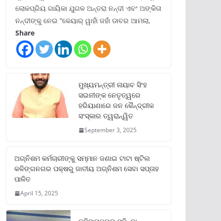
ଲୋକପ୍ରିୟ ଗାୟିକା ଯୁଗଳ ଅନ୍ତରା ନନ୍ଦୀ ଏବଂ ଅଙ୍କିତା
ନନ୍ଦୀଙ୍କୁ ନେଇ “କେୟାର୍ ୱାହାଁ ଜହାଁ ଡାବର ଆମଲା,
Share
ମୁଖ୍ୟମନ୍ତ୍ରୀ ନାୟାବ ସିଂହ
ସଇନୀଙ୍କ ନେତୃତ୍ୱରେ
ହରିୟାଣାରେ ଜନ କୈନ୍ଦ୍ରୀକ
ସଂସ୍କାର ତ୍ୱରାନ୍ୱିତ
September 3, 2025
ଅଗ୍ନିଶମ କର୍ମଚାରୀଙ୍କୁ ସମ୍ମାନ ଜଣାଇ ଟାଟା ଷ୍ଟିଲ
କଳିଙ୍ଗନଗର ପକ୍ଷରୁ ଜାତୀୟ ଅଗ୍ନିଶମ ସେବା ସପ୍ତାହ
ପାଳିତ
April 15, 2025