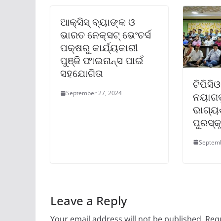
ଆକ୍ସିସ୍ ବ୍ୟାଙ୍କ ଓ
ଭାରତ ନେକ୍ସଟ୍ ଭେଂଚର୍ସ
ପକ୍ଷରୁ କାର୍ଯ୍ୟକାରୀ
ପୁଞ୍ଜି ଫାଇନାନ୍ସ ପାଇଁ
ସହଯୋଗିତା
ଟିପିସି
September 27, 2024
ନୟାଗ
ଭାଗ୍ୟ
ପୁରସ୍କ
Septemb
Leave a Reply
Your email address will not be published.
Requ