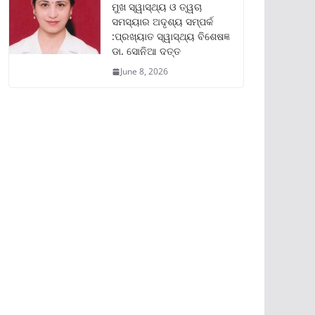
ମୁଖ ସ୍ୱାସ୍ଥ୍ୟ ଓ ତ୍ୱଚା
ସମସ୍ୟାର ଅଦୃଶ୍ୟ ସମ୍ପର୍କ
:ପ୍ରଖ୍ୟାତ ସ୍ୱାସ୍ଥ୍ୟ ବିଶେଷଜ୍ଞ
ଡା. ସୋନିଆ ଦତ୍ତ
June 8, 2026