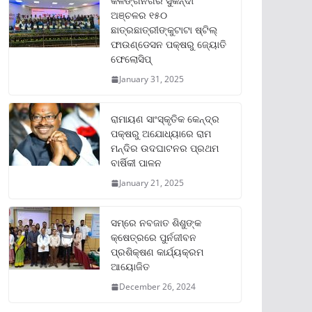
କଳିଙ୍ଗନଗର ସୁକିନ୍ଦା
ଅଞ୍ଚଳର ୧୫୦
ଛାତ୍ରଛାତ୍ରୀଙ୍କୁଟାଟା ଷ୍ଟିଲ୍
ଫାଉଣ୍ଡେସନ ପକ୍ଷରୁ ଜ୍ୟୋତି
ଫେଲୋସିପ୍‌
January 31, 2025
ରାମାୟଣ ସାଂସ୍କୃତିକ କେନ୍ଦ୍ର
ପକ୍ଷରୁ ଅଯୋଧ୍ୟାରେ ରାମ
ମନ୍ଦିର ଉଦଘାଟନର ପ୍ରଥମ
ବାର୍ଷିକୀ ପାଳନ
January 21, 2025
ସମ୍‌ରେ ନବଜାତ ଶିଶୁଙ୍କ
କ୍ଷେତ୍ରରେ ପୁର୍ନଜୀବନ
ପ୍ରଶିକ୍ଷଣ କାର୍ଯ୍ୟକ୍ରମ
ଆୟୋଜିତ
December 26, 2024