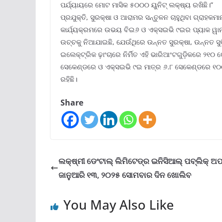
ପର୍ଯ୍ୟାୟରେ ମୋଟ ମାସିକ ୫୦୦୦ ୟୁନିଟ୍ ଲକ୍ଷ୍ୟ ରଖିଛି।”
ପ୍ରଯୁକ୍ତି, ସୁରକ୍ଷା ଓ ଆରାମର ସନ୍ତୁଳନ ଚାହୁଥିବା ଗ୍ରାହ
କାର୍ଯ୍ୟକ୍ରମରେ ଉଭୟ ବିଇ୬ ଓ ଏକ୍ସଇଭି ୯ଇର ପ୍ୟାକ ୱାନକୁ
ଉଚ୍ଚକୁ ନିଆଯାଇଛି, ଯେଉଁଥିରେ ଉନ୍ନତ ସୁରକ୍ଷା, ଉନ୍ନତ ସୁ
ଇଲେକ୍ଟ୍ରିକ ଢ଼ାଂଚାରେ ନିର୍ମିତ ଏହି ଭାରିଆଂଟଗୁଡ଼ିକରେ ୨୧
ସେକେଣ୍ଡରେ ଓ ଏକ୍ସଇଭି ୯ଇ ମାତ୍ର ୬.୮ ସେକେଣ୍ଡରେ ୧୦୦ 
ରହିଛି।
Share
ଲକ୍ଷ୍ମୀ ଡେଂଟାଲ୍ ଲିମିଟେଡ୍‌ର ଇନିସିଆଲ୍ ପବ୍ଲିକ୍ 
ଜାନୁଆରି ୧୩, ୨୦୨୫ ସୋମବାର ଦିନ ଖୋଲିବ
You May Also Like