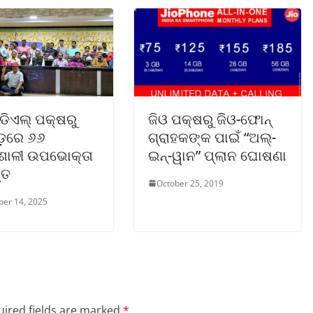
ଓଡିଏଲ୍ ପକ୍ଷରୁ
ଜିଓ ପକ୍ଷରୁ ଜିଓ-ଫୋନ୍
ଡ଼ରେ ୬୬
ଗ୍ରାହକଙ୍କ ପାଇଁ “ଅଲ୍-
ଶାଳୀ ଉପଭୋକ୍ତା
ଇନ୍-ୱାନ” ପ୍ଲାନ ଘୋଷଣା
ୃତ
October 25, 2019
er 14, 2025
ired fields are marked
*