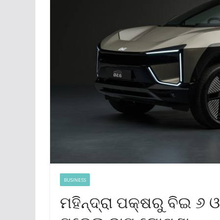
BUSINESS
ମହିନ୍ଦ୍ରା ପକ୍ଷରୁ ବିଇ 