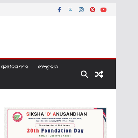
ସ୍ବାଧୀନତା ଦିବସ
ଫେଷ୍ଟିଭାଲ