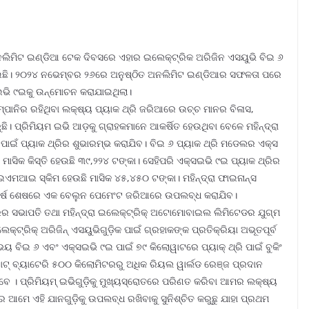
ନଲିମିଟ ଇଣ୍ଡିଆ ଟେକ ଦିବସରେ ଏହାର ଇଲେକ୍ଟ୍ରିକ ଅରିଜିନ ଏସୟୁଭି ବିଇ ୬
ଛି। ୨୦୨୪ ନଭେମ୍ବର ୨୬ରେ ଅନୁଷ୍ଠିତ ଅନଲିମିଟ ଇଣ୍ଡିଆର ସଫଳତା ପରେ
ଇଭି ୯ଇକୁ ଉନ୍ମୋଚନ କରାଯାଇଥିଲା।
ମ୍ପାନିର ରହିଥିବା ଲକ୍ଷ୍ୟ ପ୍ୟାକ ଥ୍ରି ଜରିଆରେ ଉଚ୍ଚ ମାନର ବିଳାସ,
ଛି। ପ୍ରିମିୟମ ଇଭି ଆଡ଼କୁ ଗ୍ରାହକମାନେ ଆକର୍ଷିତ ହେଉଥିବା ବେଳେ ମହିନ୍ଦ୍ରା
ାଇଁ ପ୍ୟାକ ଥ୍ରିର ଶୁଭାରମ୍ଭ କରାଯିବ। ବିଇ ୬ ପ୍ୟାକ ଥ୍ରି ମଡେଲର ଏକ୍ସ
 ମାସିକ କିସ୍ତି ହେଉଛି ୩୯,୨୨୪ ଟଙ୍କା। ସେହିପରି ଏକ୍ସଇଭି ୯ଇ ପ୍ୟାକ ଥ୍ରିର
ଇଏମଆଇ ସ୍କିମ ହେଉଛି ମାସିକ ୪୫,୪୫୦ ଟଙ୍କା। ମହିନ୍ଦ୍ରା ଫାଇନାନ୍ସ
୬ ବର୍ଷ ଶେଷରେ ଏକ ବେଲୁନ ପେମେଂଟ ଜରିଆରେ ଉପଲବ୍ଧ କରାଯିବ।
ରର ସଭାପତି ତଥା ମହିନ୍ଦ୍ରା ଇଲେକ୍ଟ୍ରିକ୍ ଅଟୋମୋବାଇଲ ଲିମିଟେଡର ଯୁଗ୍ମ
େକ୍ଟ୍ରିକ୍ ଅରିଜିନ୍ ଏସୟୁଭିଗୁଡ଼ିକ ପାଇଁ ଗ୍ରହାକଙ୍କ ପ୍ରତିକ୍ରିୟା ଅଭୂତପୂର୍ବ
ବିଇ ୬ ଏବଂ ଏକ୍ସଇଭି ୯ଇ ପାଇଁ ୭୯ କିଲୋୱାଟରେ ପ୍ୟାକ୍ ଥ୍ରି ପାଇଁ ବୁକିଂ
ଟ୍ ବ୍ୟାଟେରି ୫୦୦ କିଲୋମିଟରରୁ ଅଧିକ ରିୟଲ ୱାର୍ଲଡ ରେଞ୍ଜ ପ୍ରଦାନ
ରିବେ । ପ୍ରିମିୟମ୍ ଇଭିଗୁଡ଼ିକୁ ମୁଖ୍ୟସ୍ରୋତରେ ପରିଣତ କରିବା ଆମର ଲକ୍ଷ୍ୟ
େ ଆମେ ଏହି ଯାନଗୁଡ଼ିକୁ ଉପଲବ୍ଧ ରଖିବାକୁ ସୁନିଶ୍ଚିତ କରୁଛୁ ଯାହା ପ୍ରଥମ