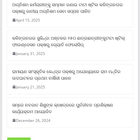
ଅଗ୍ନିଶମ କର୍ମଚାରୀଙ୍କୁ ସମ୍ମାନ ଜଣାଇ ଟାଟା ଷ୍ଟିଲ କଳିଙ୍ଗନଗର
ପକ୍ଷରୁ ଜାତୀୟ ଅଗ୍ନିଶମ ସେବା ସପ୍ତାହ ପାଳିତ
April 15, 2025
କଳିଙ୍ଗନଗର ସୁକିନ୍ଦା ଅଞ୍ଚଳର ୧୫୦ ଛାତ୍ରଛାତ୍ରୀଙ୍କୁଟାଟା ଷ୍ଟିଲ୍
ଫାଉଣ୍ଡେସନ ପକ୍ଷରୁ ଜ୍ୟୋତି ଫେଲୋସିପ୍‌
January 31, 2025
ରାମାୟଣ ସାଂସ୍କୃତିକ କେନ୍ଦ୍ର ପକ୍ଷରୁ ଅଯୋଧ୍ୟାରେ ରାମ ମନ୍ଦିର
ଉଦଘାଟନର ପ୍ରଥମ ବାର୍ଷିକୀ ପାଳନ
January 21, 2025
ସମ୍‌ରେ ନବଜାତ ଶିଶୁଙ୍କ କ୍ଷେତ୍ରରେ ପୁର୍ନଜୀବନ ପ୍ରଶିକ୍ଷଣ
କାର୍ଯ୍ୟକ୍ରମ ଆୟୋଜିତ
December 26, 2024