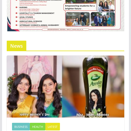
News
BUSINESS
HEALTH
LATEST