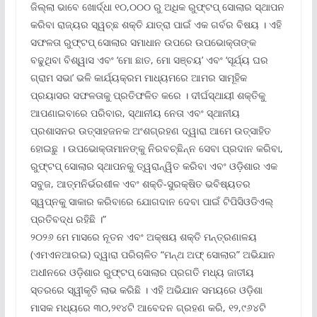
ଜିଲ୍ଲା ଭାବେ ଖୋର୍ଦ୍ଧା ୧୦,୦୦୦ ରୁ ଅଧିକ ରୁଫ୍‌ଟପ୍ ସୋଲାର ସ୍ଥାପନ
କରିବା ରାଜ୍ୟର ସ୍ୱଚ୍ଛ ଶକ୍ତି ଯାତ୍ରା ପାଇଁ ଏକ ଗର୍ବର ବିଷୟ । ଏହି
ସଫଳତା ରୁଫ୍‌ଟପ୍ ସୋଲାର ସମାଧାନ ଉପରେ ଉପଭୋକ୍ତାଙ୍କ
ବଢୁଥିବା ବିଶ୍ୱାସ ଏବଂ ‘ମୋ ଛାତ, ମୋ ସଞ୍ଚୟ’ ଏବଂ ‘ସୂର୍ଯ୍ୟ ଘର
ଗ୍ରାମ ସଭା’ ଭଳି କାର୍ଯ୍ୟକ୍ରମ ମାଧ୍ୟମରେ ଆମର ସାମୂହିକ
ପ୍ରୟାସର ସଫଳତାକୁ ପ୍ରତିଫଳିତ କରେ । ଦୀର୍ଘସ୍ଥାୟୀ ଶକ୍ତିକୁ
ଆପଣାଇବାରେ ପରିବାର, ସ୍ଥାନୀୟ ନେତା ଏବଂ ସ୍ଥାନୀୟ
ପ୍ରଶାସନର ଉତ୍ସାହଜନକ ଅଂଶଗ୍ରହଣ ଦ୍ୱାରା ଆମେ ଉତ୍ସାହିତ
ହୋଇଛୁ । ଉପଭୋକ୍ତାମାନଙ୍କୁ ନିରବଚ୍ଛିନ୍ନ ସେବା ପ୍ରଦାନ କରିବା,
ରୁଫ୍‌ଟପ୍ ସୋଲାର ସ୍ଥାପନକୁ ତ୍ୱରାନ୍ୱିତ କରିବା ଏବଂ ଓଡ଼ିଶାର ଏକ
ସବୁଜ, ଆତ୍ମନିର୍ଭରଶୀଳ ଏବଂ ଶକ୍ତି-ସୁରକ୍ଷିତ ଭବିଷ୍ୟତର
ସ୍ୱପ୍ନକୁ ସାକାର କରିବାରେ ଯୋଗଦାନ ଦେବା ପାଇଁ ଟିପିସିଓଡିଏଲ୍
ପ୍ରତିବଦ୍ଧ ରହିଛି ।”
୨୦୨୬ ମେ ମାସରେ ନୂତନ ଏବଂ ଅକ୍ଷୟ ଶକ୍ତି ମନ୍ତ୍ରଣାଳୟ
(ଏମଏନଆରଇ) ଦ୍ୱାରା ପରିଚାଳିତ “ମନ୍ଥ ଅଫ୍ ସୋଲାର” ଅଭିଯାନ
ଅଧୀନରେ ଓଡ଼ିଶାର ରୁଫ୍‌ଟପ୍ ସୋଲାର ପ୍ରଗତି ମଧ୍ୟ ଜାତୀୟ
ସ୍ତରରେ ସ୍ୱୀକୃତି ଲାଭ କରିଛି । ଏହି ଅଭିଯାନ ସମୟରେ ଓଡ଼ିଶା
ମାସକ ମଧ୍ୟରେ ୩୦,୨୧୪ଟି ଆବେଦନ ଗ୍ରହଣ କରି, ୧୨,୯୬୪ଟି