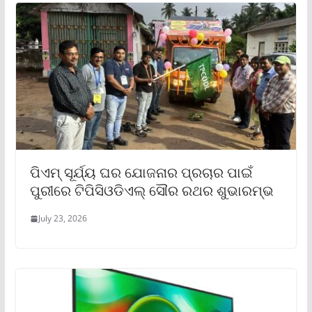
ପିଏମ୍ ସୂର୍ଯ୍ୟ ଘର ଯୋଜନାର ପ୍ରଚାର ପାଇଁ
ପୁରୀରେ ଟିପିସିଓଡିଏଲ୍ ସୌର ରଥର ଶୁଭାରମ୍ଭ
July 23, 2026