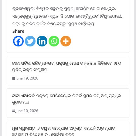
ଭୁବନେଶ୍ୱର: ବିଶ୍ୱର ସବୁଠାରୁ ପୁରୁଣା ସଂଗଠିତ ଯୋଗ କେନ୍ଦ୍ର,
ସାନ୍ତାକ୍ରୁଜ୍ (ମୁମ୍ବାଇ) ସ୍ଥିତ ‘ଦି ଯୋଗ ଇନଷ୍ଟିଚ୍ୟୁଟ୍‌’ (ଟିୱାଇଆଇ),
ପକ୍ଷରୁ ଚଳିତ ବର୍ଷର ବିଷୟବସ୍ତୁ “ସୁସ୍ଥ ବାର୍ଦ୍ଧକ୍ୟ
Share
ଟାଟା ଷ୍ଟିଲ୍‌ କଳିଙ୍ଗନଗର ପକ୍ଷରୁ ମେଗା ରକ୍ତଦାନ ଶିବିରରେ ୨୮୦
ୟୁନିଟ୍‌ ରକ୍ତ ସଂଗୃହୀତ
June 19, 2026
ଟାଟା ଏଆଇଜି ପକ୍ଷରୁ ମେଡିକେୟାର ରିଜର୍ଭ ସୁପର ଟପ୍‌-ଅପ୍ ପ୍ଲାନ୍‌ର
ଶୁଭାରମ୍ଭ
June 10, 2026
ମୁଖ ସ୍ୱାସ୍ଥ୍ୟ ଓ ତ୍ୱଚା ସମସ୍ୟାର ଅଦୃଶ୍ୟ ସମ୍ପର୍କ :ପ୍ରଖ୍ୟାତ
ସ୍ୱାସ୍ଥ୍ୟ ବିଶେଷଜ୍ଞ ଡା. ସୋନିଆ ଦତ୍ତ