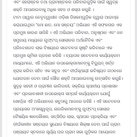
ଏବଂ ସହରାଞ୍ଚଳ ତଥା ଗ୍ରାମାଞ୍ଚଳର ପରିବାରଗୁଡ଼ିକ ପାଇଁ ସ୍ୱଚ୍ଛ
ଶକ୍ତି ଆପଣାଇବାକୁ ଅଧିକ ସହଜ ଓ ଶସ୍ତା କରୁଛି ।
ଟାଟା ପାୱାର ନେତୃତ୍ୱାଧୀନ ଓଡ଼ିଶା ଡିସକମ୍‌ଗୁଡ଼ିକ ଦ୍ୱାରା ଆରମ୍ଭ
କରାଯାଇଥିବା “ମୋ ଛାତ, ମୋ ସଞ୍ଚୟ” ଅଭିଯାନ ଏହି ସଫଳତାର ଏକ
ପ୍ରମୁଖ କାରଣ ସାଜିଛି । ଏହି ଅଭିଯାନ ପରିବାର, ଅନୁଷ୍ଠାନ ଏବଂ ଜନ
ସମୁଦାୟ ମଧ୍ୟରେ ରୁଫ୍‌ଟପ୍ ସୋଲାରର ଅର୍ଥନୈତିକ ଏବଂ
ପରିବେଶଗତ ଲାଭ ବିଷୟରେ ସଚେତନତା ସୃଷ୍ଟି କରିବାରେ ଏକ
ପ୍ରମୁଖ ଭୂମିକା ଗ୍ରହଣ କରିଛି । ବ୍ୟାପକ ସଚେତନତା କାର୍ଯ୍ୟକ୍ରମ
ମାଧ୍ୟମରେ, ଏହି ଅଭିଯାନ ଉପଭୋକ୍ତାମାନଙ୍କୁ ବିଦ୍ୟୁତ୍ ଖର୍ଚ୍ଚ
ହ୍ରାସ କରିବା ସହିତ ଏକ ସବୁଜ ଏବଂ ଦୀର୍ଘସ୍ଥାୟୀ ଭବିଷ୍ୟତ ଗଠନରେ
ଯୋଗଦାନ ଦେବା ପାଇଁ ସୌର ଶକ୍ତି ଆପଣାଇବାକୁ ଉତ୍ସାହିତ କରୁଛି।
ସୁଦୃଢ଼ ସହରୀ ଓ ଗ୍ରାମୀଣ ଭାଗିଦାରୀ, ସକ୍ରିୟ ସ୍ଥାନୀୟ ପ୍ରଶାସନ
ଏବଂ ପ୍ରଭାବଶାଳୀ ଉପଭୋକ୍ତା ସମ୍ପର୍କ କାର୍ଯ୍ୟକ୍ରମ ଯୋଗୁଁ
ଖୋର୍ଦ୍ଧା ଏହି ଅଭିଯାନରେ ସବୁଠାରୁ ଆଗରେ ରହିଛି । ଏହି ସଚେତନତା
ପ୍ରୟାସର ଅଂଶସ୍ୱରୂପ, ନାଗରିକମାନଙ୍କୁ ରୁଫ୍‌ଟପ୍ ସୋଲାର
ବୈଷୟିକ ଜ୍ଞାନକୌଶଳ, ସବ୍‌ସିଡିର ଲାଭ, ସ୍ଥାପନ ପ୍ରକ୍ରିୟା ଏବଂ
ଦୀର୍ଘକାଳୀନ ସଞ୍ଚୟର ସୁଯୋଗ ବିଷୟରେ ଶିକ୍ଷା ଦେବା ପାଇଁ ଗ୍ରାମ
ପଞ୍ଚାୟତ ସ୍ତରରେ ସୂର୍ଯ୍ୟ ଘର ଗ୍ରାମ ସଭା ଗୁଡ଼ିକର ଆୟୋଜନ