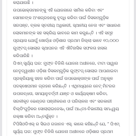
କରାଯାଉଛି ।
ଉପଭୋକ୍ତାମାନଙ୍କୁ ଏହି ଯୋଜନାରେ ସାମିଲ କରିବା ଏବଂ
ସେମାନଙ୍କ ଅଂଶଗ୍ରହଣକୁ ବୃଦ୍ଧି କରିବା ପାଇଁ ଡିସକମ୍‌ଗୁଡ଼ିକ
ସରପଞ୍ଚ, ବ୍ଲକ ସ୍ତରୀୟ ଅଧିକାରୀ, ସ୍ଥାନୀୟ ନେତା ଏବଂ ସାଧାରଣ
ଲୋକମାନଙ୍କ ସହ ସକ୍ରିୟ ଭାବରେ କାମ କରୁଛନ୍ତି । ଏହି ସମୂହ
ପ୍ରୟାସ ଯୋଗୁଁ ଖୋର୍ଦ୍ଧା ଓଡ଼ିଶାର ପ୍ରଥମ ଜିଲ୍ଲା ଭାବେ ୧୦,୦୦୦
ରୁଫ୍‌ଟପ୍ ସୋଲାର ସ୍ଥାପନର ଏହି ଐତିହାସିକ ସଫଳତା ହାସଲ
କରିପାରିଛି ।
ପିଏମ୍ ସୂର୍ଯ୍ୟ ଘର: ମୁଫ୍‌ତ ବିଜିଲି ଯୋଜନା ଅଧୀନରେ, ଟାଟା ପାୱାର
ନେତୃତ୍ୱାଧୀନ ଓଡ଼ିଶା ଡିସକମ୍‌ଗୁଡ଼ିକ ରୁଫ୍‌ଟପ୍ ସୋଲାର ଆପଣାଇବା
ପ୍ରକ୍ରିୟାକୁ ସହଜ କରିବା ପାଇଁ ଉପଭୋକ୍ତାଙ୍କ ପାଇଁ ଅନୁକୂଳ
ପଦକ୍ଷେପମାନ ଗ୍ରହଣ କରିଛନ୍ତି । ଏଥିମଧ୍ୟରେ ନେଟ୍ ମିଟରର
ଉପଲବ୍ଧତା, ସମୟାନୁବର୍ତ୍ତୀ ଯାଞ୍ଚ ଓ କାର୍ଯ୍ୟକ୍ଷମ କରିବା,
ସରଳୀକୃତ ଭେଣ୍ଡର ପଞ୍ଜୀକରଣ ଓ ପରିଚାଳନା ଏବଂ ସରକାରୀ
ବିଲ୍ଡିଂଗୁଡ଼ିକର ସୋଲାରାଇଜେସନ୍ ପାଇଁ ଆନ୍ତଃ-ବିଭାଗୀୟ ସମନ୍ୱୟ
ରକ୍ଷା କରିବା ଅନ୍ତର୍ଭୁକ୍ତ ।
ଟିପିସିଓଡିଏଲ୍ ର ସିଇଓ ଗଜାନନ ଏସ୍. କାଲେ କହିଛନ୍ତି ଯେ, ” ପିଏମ୍
ସୂର୍ଯ୍ୟ ଘର: ମୁଫ୍‌ତ ବିଜିଲି ଯୋଜନା ଅଧୀନରେ ଓଡ଼ିଶାର ପ୍ରଥମ