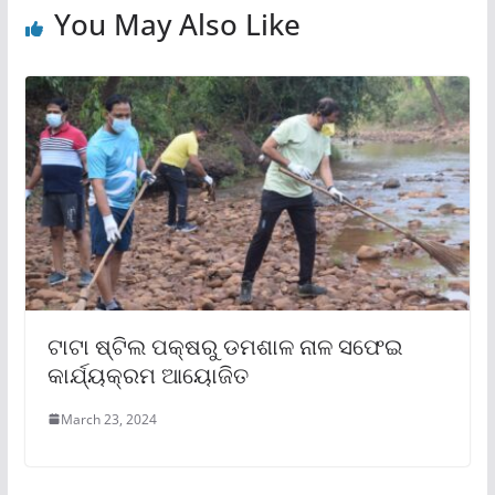
You May Also Like
ଟାଟା ଷ୍ଟିଲ ପକ୍ଷରୁ ଡମଶାଳ ନାଳ ସଫେଇ
କାର୍ଯ୍ୟକ୍ରମ ଆୟୋଜିତ
March 23, 2024