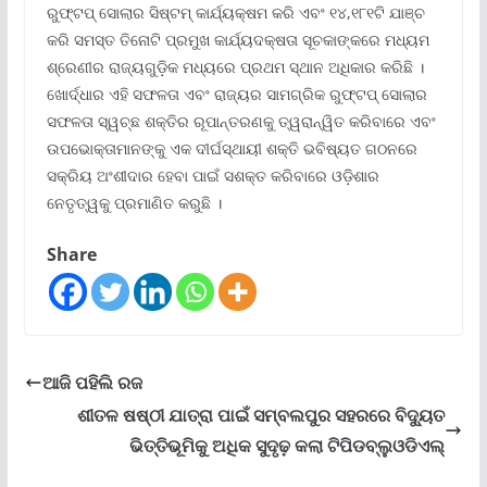
ରୁଫ୍‌ଟପ୍ ସୋଲାର ସିଷ୍ଟମ୍ କାର୍ଯ୍ୟକ୍ଷମ କରି ଏବଂ ୧୪,୧୮୧ଟି ଯାଞ୍ଚ
କରି ସମସ୍ତ ତିନୋଟି ପ୍ରମୁଖ କାର୍ଯ୍ୟଦକ୍ଷତା ସୂଚକାଙ୍କରେ ମଧ୍ୟମ
ଶ୍ରେଣୀର ରାଜ୍ୟଗୁଡ଼ିକ ମଧ୍ୟରେ ପ୍ରଥମ ସ୍ଥାନ ଅଧିକାର କରିଛି ।
ଖୋର୍ଦ୍ଧାର ଏହି ସଫଳତା ଏବଂ ରାଜ୍ୟର ସାମଗ୍ରିକ ରୁଫ୍‌ଟପ୍ ସୋଲାର
ସଫଳତା ସ୍ୱଚ୍ଛ ଶକ୍ତିର ରୂପାନ୍ତରଣକୁ ତ୍ୱରାନ୍ୱିତ କରିବାରେ ଏବଂ
ଉପଭୋକ୍ତାମାନଙ୍କୁ ଏକ ଦୀର୍ଘସ୍ଥାୟୀ ଶକ୍ତି ଭବିଷ୍ୟତ ଗଠନରେ
ସକ୍ରିୟ ଅଂଶୀଦାର ହେବା ପାଇଁ ସଶକ୍ତ କରିବାରେ ଓଡ଼ିଶାର
ନେତୃତ୍ୱକୁ ପ୍ରମାଣିତ କରୁଛି ।
Share
ଆଜି ପହିଲି ରଜ
ଶୀତଳ ଷଷ୍ଠୀ ଯାତ୍ରା ପାଇଁ ସମ୍ବଲପୁର ସହରରେ ବିଦ୍ୟୁତ
ଭିତ୍ତିଭୂମିକୁ ଅଧିକ ସୁଦୃଢ଼ କଲା ଟିପିଡବ୍ଲୁଓଡିଏଲ୍