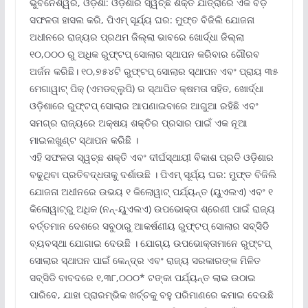
ଭୁବନେଶ୍ୱର, ଓଡ଼ିଶା: ଓଡ଼ିଶାର ସ୍ୱଚ୍ଛ ଶକ୍ତି ଯାତ୍ରାରେ ଏକ ବଡ଼
ସଫଳତା ହାସଲ କରି, ପିଏମ୍ ସୂର୍ଯ୍ୟ ଘର: ମୁଫ୍‌ତ ବିଜିଲି ଯୋଜନା
ଅଧୀନରେ ରାଜ୍ୟର ପ୍ରଥମ ଜିଲ୍ଲା ଭାବରେ ଖୋର୍ଦ୍ଧା ଜିଲ୍ଲା
୧୦,୦୦୦ ରୁ ଅଧିକ ରୁଫ୍‌ଟପ୍ ସୋଲାର ସ୍ଥାପନ କରିବାର ଗୌରବ
ଅର୍ଜନ କରିଛି। ୧୦,୭୫୪ଟି ରୁଫ୍‌ଟପ୍ ସୋଲାର ସ୍ଥାପନ ଏବଂ ପ୍ରାୟ ୩୫
ମେଗାୱାଟ୍ ପିକ୍ (ଏମଡବ୍ଲୁପି) ର ସ୍ଥାପିତ କ୍ଷମତା ସହିତ, ଖୋର୍ଦ୍ଧା
ଓଡ଼ିଶାରେ ରୁଫ୍‌ଟପ୍ ସୋଲାର ଆପଣାଇବାରେ ଆଗୁଆ ରହିଛି ଏବଂ
ସମଗ୍ର ରାଜ୍ୟରେ ଅକ୍ଷୟ ଶକ୍ତିର ପ୍ରସାର ପାଇଁ ଏକ ନୂଆ
ମାଇଲଖୁଣ୍ଟ ସ୍ଥାପନ କରିଛି ।
ଏହି ସଫଳତା ସ୍ୱଚ୍ଛ ଶକ୍ତି ଏବଂ ଦୀର୍ଘସ୍ଥାୟୀ ବିକାଶ ପ୍ରତି ଓଡ଼ିଶାର
ବଢୁଥିବା ପ୍ରତିବଦ୍ଧତାକୁ ଦର୍ଶାଉଛି । ପିଏମ୍ ସୂର୍ଯ୍ୟ ଘର: ମୁଫ୍‌ତ ବିଜିଲି
ଯୋଜନା ଅଧୀନରେ ଉଭୟ ୧ କିଲୋୱାଟ୍ ପର୍ଯ୍ୟନ୍ତ (ୟୁଏଲଏ) ଏବଂ ୧
କିଲୋୱାଟ୍‌ରୁ ଅଧିକ (ନନ୍-ୟୁଏଲଏ) ଉପଭୋକ୍ତା ଶ୍ରେଣୀ ପାଇଁ ରାଜ୍ୟ
ବର୍ତ୍ତମାନ ଦେଶରେ ସବୁଠାରୁ ଆକର୍ଷଣୀୟ ରୁଫ୍‌ଟପ୍ ସୋଲାର ସବ୍‌ସିଡି
ବ୍ୟବସ୍ଥା ଯୋଗାଇ ଦେଉଛି । ଯୋଗ୍ୟ ଉପଭୋକ୍ତାମାନେ ରୁଫ୍‌ଟପ୍
ସୋଲାର ସ୍ଥାପନ ପାଇଁ କେନ୍ଦ୍ର ଏବଂ ରାଜ୍ୟ ସରକାରଙ୍କ ମିଳିତ
ସବ୍‌ସିଡି ବାବଦରେ ୧,୩୮,୦୦୦* ଟଙ୍କା ପର୍ଯ୍ୟନ୍ତ ଲାଭ ଉଠାଇ
ପାରିବେ, ଯାହା ପ୍ରାରମ୍ଭିକ ଖର୍ଚ୍ଚକୁ ବହୁ ପରିମାଣରେ କମାଇ ଦେଉଛି