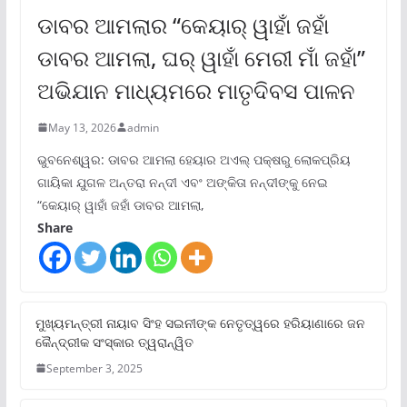
ଡାବର ଆମଲାର “କେୟାର୍ ୱାହାଁ ଜହାଁ
ଡାବର ଆମଲା, ଘର୍ ୱାହାଁ ମେରୀ ମାଁ ଜହାଁ”
ଅଭିଯାନ ମାଧ୍ୟମରେ ମାତୃଦିବସ ପାଳନ
May 13, 2026
admin
ଭୁବନେଶ୍ୱର: ଡାବର ଆମଲା ହେୟାର ଅଏଲ୍ ପକ୍ଷରୁ ଲୋକପ୍ରିୟ
ଗାୟିକା ଯୁଗଳ ଅନ୍ତରା ନନ୍ଦୀ ଏବଂ ଅଙ୍କିତା ନନ୍ଦୀଙ୍କୁ ନେଇ
“କେୟାର୍ ୱାହାଁ ଜହାଁ ଡାବର ଆମଲା,
Share
ମୁଖ୍ୟମନ୍ତ୍ରୀ ନାୟାବ ସିଂହ ସଇନୀଙ୍କ ନେତୃତ୍ୱରେ ହରିୟାଣାରେ ଜନ
କୈନ୍ଦ୍ରୀକ ସଂସ୍କାର ତ୍ୱରାନ୍ୱିତ
September 3, 2025