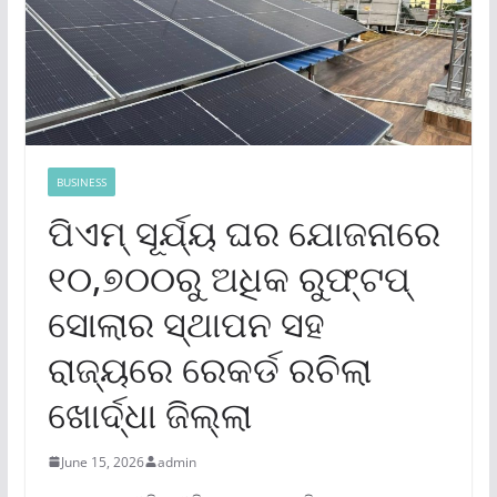
BUSINESS
ପିଏମ୍ ସୂର୍ଯ୍ୟ ଘର ଯୋଜନାରେ
୧୦,୭୦୦ରୁ ଅଧିକ ରୁଫ୍‌ଟପ୍
ସୋଲାର ସ୍ଥାପନ ସହ
ରାଜ୍ୟରେ ରେକର୍ଡ ରଚିଲା
ଖୋର୍ଦ୍ଧା ଜିଲ୍ଲା
June 15, 2026
admin