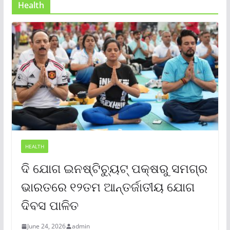
Health
HEALTH
ଦି ଯୋଗ ଇନଷ୍ଟିଚ୍ୟୁଟ୍ ପକ୍ଷରୁ ସମଗ୍ର
ଭାରତରେ ୧୨ତମ ଆନ୍ତର୍ଜାତୀୟ ଯୋଗ
ଦିବସ ପାଳିତ
June 24, 2026
admin