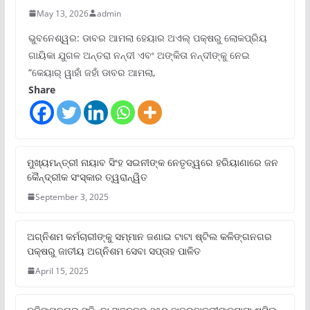
May 13, 2026
admin
ଭୁବନେଶ୍ୱର: ଡାବର ଆମଲା ହେୟାର ଅଏଲ୍ ପକ୍ଷରୁ ଲୋକପ୍ରିୟ
ଗାୟିକା ଯୁଗଳ ଅନ୍ତରା ନନ୍ଦୀ ଏବଂ ଅଙ୍କିତା ନନ୍ଦୀଙ୍କୁ ନେଇ
“କେୟାର୍ ୱାହାଁ ଜହାଁ ଡାବର ଆମଲା,
Share
ମୁଖ୍ୟମନ୍ତ୍ରୀ ନାୟାବ ସିଂହ ସଇନୀଙ୍କ ନେତୃତ୍ୱରେ ହରିୟାଣାରେ ଜନ
କୈନ୍ଦ୍ରୀକ ସଂସ୍କାର ତ୍ୱରାନ୍ୱିତ
September 3, 2025
ଅଗ୍ନିଶମ କର୍ମଚାରୀଙ୍କୁ ସମ୍ମାନ ଜଣାଇ ଟାଟା ଷ୍ଟିଲ କଳିଙ୍ଗନଗର
ପକ୍ଷରୁ ଜାତୀୟ ଅଗ୍ନିଶମ ସେବା ସପ୍ତାହ ପାଳିତ
April 15, 2025