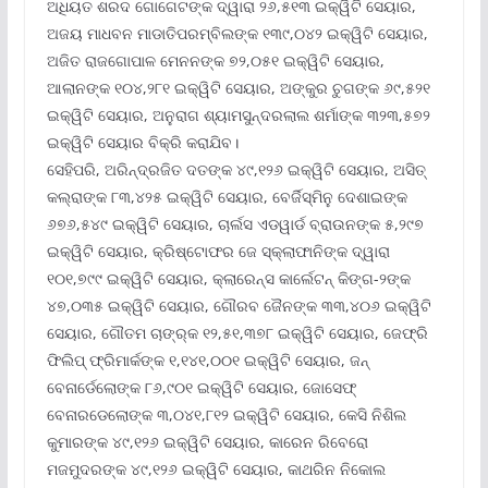
ଅଧିୟତ ଶରଦ ଗୋଗେଟଙ୍କ ଦ୍ୱାରା ୨୬,୫୧୩ ଇକ୍ୱିଟି ସେୟାର,
ଅଜୟ ମାଧବନ ମାଡାତିପରମ୍ବିଲଙ୍କ ୧୩୯,୦୪୨ ଇକ୍ୱିଟି ସେୟାର,
ଅଜିତ ରାଜଗୋପାଳ ମେନନଙ୍କ ୭୨,୦୫୧ ଇକ୍ୱିଟି ସେୟାର,
ଆଲାନଙ୍କ ୧୦୪,୨୮୧ ଇକ୍ୱିଟି ସେୟାର, ଅଙ୍କୁର ଚୁଗଙ୍କ ୬୯,୫୨୧
ଇକ୍ୱିଟି ସେୟାର, ଅନୁରାଗ ଶ୍ୟାମସୁନ୍ଦରଲାଲ ଶର୍ମାଙ୍କ ୩୨୩,୫୭୨
ଇକ୍ୱିଟି ସେୟାର ବିକ୍ରି କରାଯିବ।
ସେହିପରି, ଅରିନ୍ଦ୍ରଜିତ ଦତଙ୍କ ୪୯,୧୨୬ ଇକ୍ୱିଟି ସେୟାର, ଅସିତ୍
କଲ୍ରାଙ୍କ ୮୩,୪୨୫ ଇକ୍ୱିଟି ସେୟାର, ବେର୍ଜିସ୍ମିନୁ ଦେଶାଇଙ୍କ
୬୭୬,୫୪୯ ଇକ୍ୱିଟି ସେୟାର, ଚାର୍ଲସ ଏଡୱାର୍ଡ ବ୍ରାଉନଙ୍କ ୫,୨୯୭
ଇକ୍ୱିଟି ସେୟାର, କ୍ରିଷ୍ଟୋଫର ଜେ ସ୍କ୍ଲାଫାନିଙ୍କ ଦ୍ୱାରା
୧୦୧,୭୯୯ ଇକ୍ୱିଟି ସେୟାର, କ୍ଲାରେନ୍ସ କାର୍ଲେଟନ୍ କିଙ୍ଗ-୨ଙ୍କ
୪୭,୦୩୫ ଇକ୍ୱିଟି ସେୟାର, ଗୌରବ ଜୈନଙ୍କ ୩୩,୪୦୬ ଇକ୍ୱିଟି
ସେୟାର, ଗୌତମ ଚାଙ୍ର୍କ ୧୨,୫୧,୩୭୮ ଇକ୍ୱିଟି ସେୟାର, ଜେଫ୍ରି
ଫିଲିପ୍ ଫ୍ରିମାର୍କଙ୍କ ୧,୧୪୧,୦୦୧ ଇକ୍ୱିଟି ସେୟାର, ଜନ୍
ବେନାର୍ଡେଲୋଙ୍କ ୮୬,୯୦୧ ଇକ୍ୱିଟି ସେୟାର, ଜୋସେଫ୍
ବେନାରଡେଲୋଙ୍କ ୩,୦୪୧,୮୧୨ ଇକ୍ୱିଟି ସେୟାର, କେସି ନିଶିଲ
କୁମାରଙ୍କ ୪୯,୧୨୬ ଇକ୍ୱିଟି ସେୟାର, କାରେନ ରିବେରୋ
ମଜମୁଦରଙ୍କ ୪୯,୧୨୬ ଇକ୍ୱିଟି ସେୟାର, କାଥରିନ ନିକୋଲ