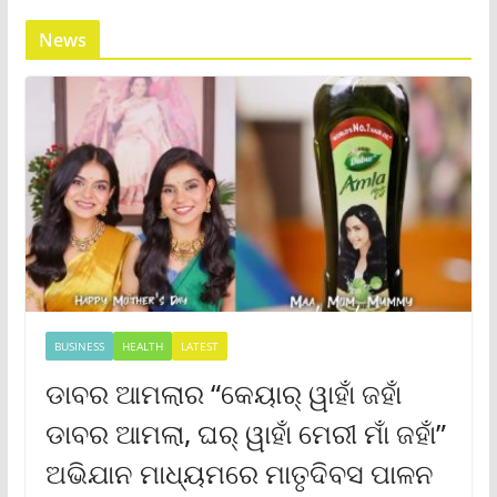
News
BUSINESS
HEALTH
LATEST
ଡାବର ଆମଲାର “କେୟାର୍ ୱାହାଁ ଜହାଁ
ଡାବର ଆମଲା, ଘର୍ ୱାହାଁ ମେରୀ ମାଁ ଜହାଁ”
ଅଭିଯାନ ମାଧ୍ୟମରେ ମାତୃଦିବସ ପାଳନ