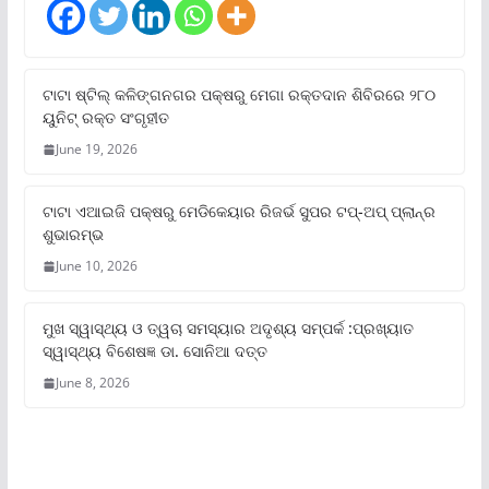
ଟାଟା ଷ୍ଟିଲ୍‌ କଳିଙ୍ଗନଗର ପକ୍ଷରୁ ମେଗା ରକ୍ତଦାନ ଶିବିରରେ ୨୮୦
ୟୁନିଟ୍‌ ରକ୍ତ ସଂଗୃହୀତ
June 19, 2026
ଟାଟା ଏଆଇଜି ପକ୍ଷରୁ ମେଡିକେୟାର ରିଜର୍ଭ ସୁପର ଟପ୍‌-ଅପ୍ ପ୍ଲାନ୍‌ର
ଶୁଭାରମ୍ଭ
June 10, 2026
ମୁଖ ସ୍ୱାସ୍ଥ୍ୟ ଓ ତ୍ୱଚା ସମସ୍ୟାର ଅଦୃଶ୍ୟ ସମ୍ପର୍କ :ପ୍ରଖ୍ୟାତ
ସ୍ୱାସ୍ଥ୍ୟ ବିଶେଷଜ୍ଞ ଡା. ସୋନିଆ ଦତ୍ତ
June 8, 2026