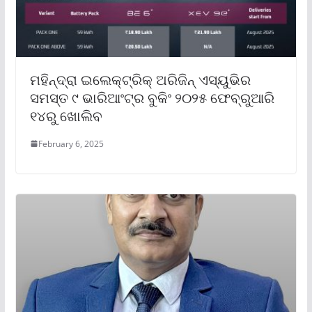
ମହିନ୍ଦ୍ରା ଇଲେକ୍ଟ୍ରିକ୍ ଅରିଜିନ୍ ଏସ୍‌ୟୁଭିର
ସମସ୍ତ ୯ ଭାରିଆଂଟ୍‌ର ବୁକିଂ ୨୦୨୫ ଫେବ୍ରୁଆରି
୧୪ରୁ ଖୋଲିବ
February 6, 2025