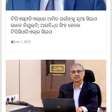
ଟିପିଏସ୍‌ଓଡିଏଲ୍‌ରେ ଅମିତ ଗର୍ଗଙ୍କୁ ନୂଆ ସିଇଓ
ଭାବେ ନିଯୁକ୍ତି; ଅରବିନ୍ଦ ସିଂହ ହେଲେ
ଟିପିସିଓଡିଏଲ୍‌ର ସିଇଓ
June 1, 2023