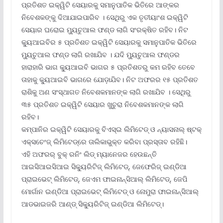
ପ୍ରତିଶତ ଇକ୍ୱିଟି ସେୟାରକୁ ସମାନୁପାତିକ ଭିତିରେ ଆଙ୍କର
ନିବେଶକଙ୍କୁ ଦିଆଯାଇପାରିବ । ସେଥିରୁ ଏକ ତୃତୀୟାଂଶ ଇକ୍ୱିଟି
ସେୟାର ଘରୋଇ ମ୍ୟୁଚୁଆଲ ଫଣ୍ଡ ଲାଗି ସଂରକ୍ଷିତ ରହିବ। ନିଟ
କ୍ୟୁଆଇବିର ୫ ପ୍ରତିଶତ ଇକ୍ୱିଟି ସେୟାରକୁ ସମାନୁପାତିକ ଭିତିରେ
ମ୍ୟୁଚୁଆଲ ଫଣ୍ଡ ଲାଗି ରଖାଯିବ । ଯଦି ମ୍ୟୁଚୁଆଲ ଫଣ୍ଡର
ହାରାହାରି ଭାଗ କ୍ୟୁଆଇବି ଭାଗର ୫ ପ୍ରତିଶତରୁ କମ ରହିବ ତେବେ
ତାହାକୁ କ୍ୟୁଆଇବି ଭାଗରେ ଯୋଡ଼ାଯିବ। ନିଟ ଅଫରର ୧୫ ପ୍ରତିଶତ
ରାଶିକୁ ଅଣ ସଂସ୍ଥାଗତ ନିବେଶକମାନଙ୍କ ଲାଗି ରଖାଯିବ । ସେଥିରୁ
୩୫ ପ୍ରତିଶତ ଇକ୍ୱିଟି ସେୟାର ଖୁଚୁରା ନିବେଶକମାନଙ୍କ ଲାଗି
ରହିବ।
କମ୍ପାନିର ଇକ୍ୱିଟି ସେୟାରକୁ ବିଏସ୍‌ଇ ଲିମିଟେଡ୍ ଓ ନ୍ୟାସନାଲ୍ ଷ୍ଟକ୍
ଏକ୍ସଚେଂଜ୍ ଲିମିଟେଡ୍‌ରେ ତାଲିକାଭୁକ୍ତ କରିବା ପ୍ରସ୍ତାବ ରହିଛି।
ଏହି ଅଫରର୍ ବୁକ୍ ରନିଂ ଲିଡ୍ ମ୍ୟାନେଜର ହେଉଛନ୍ତି
ଆଇସିଆଇସିଆଇ ସିକ୍ୟୁରିଟିଜ୍ ଲିମିଟେଡ୍‌, ଜେଫେରିଜ୍ ଇଣ୍ଡିଆ
ପ୍ରାଇଭେଟ୍ ଲିମିଟେଡ୍‌, ଜେଏମ ଫାଇନାନ୍ସିଆଲ୍ ଲିମିଟେଡ୍‌, ଜେପି
ମୋର୍ଗାନ ଇଣ୍ଡିଆ ପ୍ରାଇଭେଟ୍ ଲିମିଟେଡ୍ ଓ ନୋମୁରା ଫାଇନାନ୍ସିଆଲ୍
ଆଡଭାଇଜରି ଆଣ୍ଡ୍ ସିକ୍ୟୁରିଟିଜ୍ ଇଣ୍ଡିଆ ଲିମିଟେଡ୍‌।