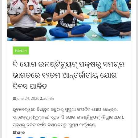
HEALTH
ଦି ଯୋଗ ଇନଷ୍ଟିଚ୍ୟୁଟ୍ ପକ୍ଷରୁ ସମଗ୍ର
ଭାରତରେ ୧୨ତମ ଆନ୍ତର୍ଜାତୀୟ ଯୋଗ
ଦିବସ ପାଳିତ
June 24, 2026
admin
ଭୁବନେଶ୍ୱର: ବିଶ୍ୱର ସବୁଠାରୁ ପୁରୁଣା ସଂଗଠିତ ଯୋଗ କେନ୍ଦ୍ର,
ସାନ୍ତାକ୍ରୁଜ୍ (ମୁମ୍ବାଇ) ସ୍ଥିତ ‘ଦି ଯୋଗ ଇନଷ୍ଟିଚ୍ୟୁଟ୍‌’ (ଟିୱାଇଆଇ),
ପକ୍ଷରୁ ଚଳିତ ବର୍ଷର ବିଷୟବସ୍ତୁ “ସୁସ୍ଥ ବାର୍ଦ୍ଧକ୍ୟ
Share