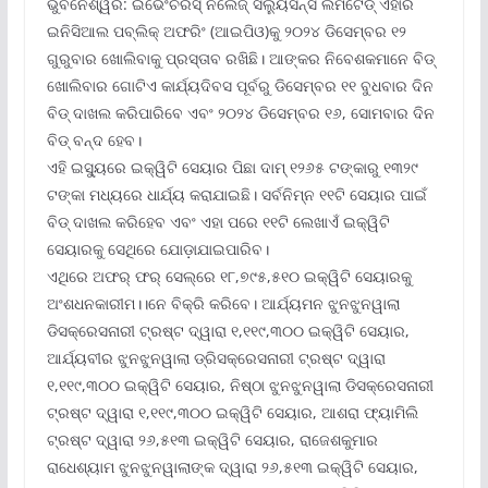
ଭୁବନେଶ୍ୱର: ଇଭେଂଚରସ୍ ନଲେଜ୍ ସଲ୍ୟୁସନ୍ସ ଲିମିଟେଡ୍ ଏହାର
ଇନିସିଆଲ ପବ୍ଲିକ୍ ଅଫରିଂ (ଆଇପିଓ)କୁ ୨୦୨୪ ଡିସେମ୍ବର ୧୨
ଗୁରୁବାର ଖୋଲିବାକୁ ପ୍ରସ୍ତାବ ରଖିଛି। ଆଙ୍କର ନିବେଶକମାନେ ବିଡ୍
ଖୋଲିବାର ଗୋଟିଏ କାର୍ଯ୍ୟଦିବସ ପୂର୍ବରୁ ଡିସେମ୍ବର ୧୧ ବୁଧବାର ଦିନ
ବିଡ୍ ଦାଖଲ କରିପାରିବେ ଏବଂ ୨୦୨୪ ଡିସେମ୍ବର ୧୬, ସୋମବାର ଦିନ
ବିଡ୍ ବନ୍ଦ ହେବ।
ଏହି ଇସ୍ୟୁରେ ଇକ୍ୱିଟି ସେୟାର ପିଛା ଦାମ୍ ୧୨୬୫ ଟଙ୍କାରୁ ୧୩୨୯
ଟଙ୍କା ମଧ୍ୟରେ ଧାର୍ଯ୍ୟ କରାଯାଇଛି। ସର୍ବନିମ୍ନ ୧୧ଟି ସେୟାର ପାଇଁ
ବିଡ୍ ଦାଖଲ କରିହେବ ଏବଂ ଏହା ପରେ ୧୧ଟି ଲେଖାଏଁ ଇକ୍ୱିଟି
ସେୟାରକୁ ସେଥିରେ ଯୋଡ଼ାଯାଇପାରିବ।
ଏଥିରେ ଅଫର୍ ଫର୍ ସେଲ୍‌ରେ ୧୮,୭୯୫,୫୧୦ ଇକ୍ୱିଟି ସେୟାରକୁ
ଅଂଶଧନକାରୀମ।।ନେ ବିକ୍ରି କରିବେ। ଆର୍ଯ୍ୟମନ ଝୁନଝୁନୱାଲା
ଡିସକ୍ରେସନାରୀ ଟ୍ରଷ୍ଟ ଦ୍ୱାରା ୧,୧୧୯,୩୦୦ ଇକ୍ୱିଟି ସେୟାର,
ଆର୍ଯ୍ୟବୀର ଝୁନଝୁନୱାଲା ଡ୍ରିସକ୍ରେସନାରୀ ଟ୍ରଷ୍ଟ ଦ୍ୱାରା
୧,୧୧୯,୩୦୦ ଇକ୍ୱିଟି ସେୟାର, ନିଷ୍ଠା ଝୁନଝୁନୱାଲା ଡିସକ୍ରେସନାରୀ
ଟ୍ରଷ୍ଟ ଦ୍ୱାରା ୧,୧୧୯,୩୦୦ ଇକ୍ୱିଟି ସେୟାର, ଆଶରା ଫ୍ୟାମିଲି
ଟ୍ରଷ୍ଟ ଦ୍ୱାରା ୨୬,୫୧୩ ଇକ୍ୱିଟି ସେୟାର, ରାଜେଶକୁମାର
ରାଧେଶ୍ୟାମ ଝୁନଝୁନୱାଲାଙ୍କ ଦ୍ୱାରା ୨୬,୫୧୩ ଇକ୍ୱିଟି ସେୟାର,