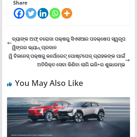
Share
ବ୍ୟାଙ୍କ ଅଫ୍ ବରୋଦା ପକ୍ଷରୁ ସିଏସଆର ପଦକ୍ଷେପ ସ୍ୱରୂପ
ୱିଙ୍ଗର ଭ୍ୟାନ୍ ପ୍ରଦାନ
ୱି ବିଜନେସ୍ ପକ୍ଷରୁ କର୍ପୋରେଟ୍ ପୋଷ୍ଟପେଡ୍ ଗ୍ରାହକଙ୍କ ପାଇଁ
ଅତିରିକ୍ତ ସେବା କିଣିବା ଲାଗି ଇଜି+ର ଶୁଭାରମ୍ଭ
You May Also Like