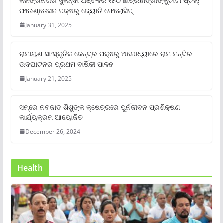
କଳିଙ୍ଗନଗର ସୁକିନ୍ଦା ଅଞ୍ଚଳର ୧୫୦ ଛାତ୍ରଛାତ୍ରୀଙ୍କୁଟାଟା ଷ୍ଟିଲ୍
ଫାଉଣ୍ଡେସନ ପକ୍ଷରୁ ଜ୍ୟୋତି ଫେଲୋସିପ୍‌
January 31, 2025
ରାମାୟଣ ସାଂସ୍କୃତିକ କେନ୍ଦ୍ର ପକ୍ଷରୁ ଅଯୋଧ୍ୟାରେ ରାମ ମନ୍ଦିର
ଉଦଘାଟନର ପ୍ରଥମ ବାର୍ଷିକୀ ପାଳନ
January 21, 2025
ସମ୍‌ରେ ନବଜାତ ଶିଶୁଙ୍କ କ୍ଷେତ୍ରରେ ପୁର୍ନଜୀବନ ପ୍ରଶିକ୍ଷଣ
କାର୍ଯ୍ୟକ୍ରମ ଆୟୋଜିତ
December 26, 2024
Health