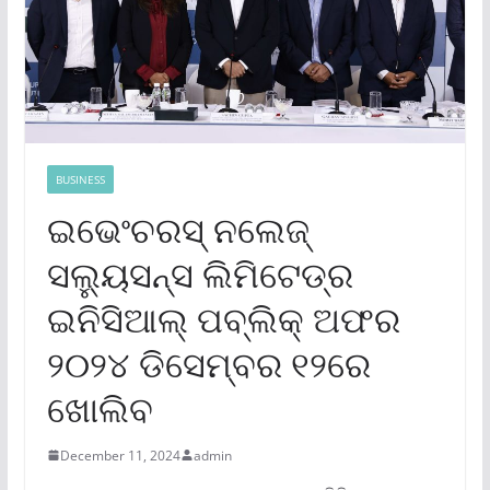
BUSINESS
ଇଭେଂଚରସ୍ ନଲେଜ୍
ସଲ୍ୟୁସନ୍ସ ଲିମିଟେଡ୍‌ର
ଇନିସିଆଲ୍ ପବ୍ଲିକ୍ ଅଫର
୨୦୨୪ ଡିସେମ୍ବର ୧୨ରେ
ଖୋଲିବ
December 11, 2024
admin