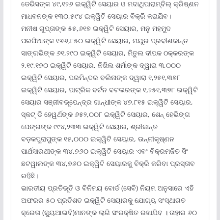
ଡେଭିସଙ୍କ ୪୯,୧୨୬ ଇକ୍ୱିଟି ସେୟାର ଓ ମଦାଥିପାରାମ୍ବିଲ୍ କ୍ରିଷ୍ଣନ
ମାଧବନଙ୍କ ୧୩୦,୫୯୪ ଇକ୍ୱିଟି ସେୟାର ବିକ୍ରି କରାଯିବ।
ମନୀଷ ଗୁପ୍ତାଙ୍କ ୫୫,୬୧୭ ଇକ୍ୱିଟି ସେୟାର, ମନୁ ମହମୁଦ
ପରପିଆଙ୍କ ୧୬୬,୮୫୦ ଇକ୍ୱିଟି ସେୟାର, ମୟୂର ପ୍ରବୀଣକାନ୍ତ
ସାଙ୍ଗଭିଙ୍କ ୬୧,୨୯୦ ଇକ୍ୱିଟି ସେୟାର, ମିତୁଲ ଦୀପକ ଠକ୍କରଙ୍କ
୨,୧୯,୧୭୦ ଇକ୍ୱିଟି ସେୟାର, ନିଖିଲ ଶର୍ମାଙ୍କ ଦ୍ୱାରା ୩,୦୦୦
ଇକ୍ୱିଟି ସେୟାର, ପରମିନ୍ଦର ବଲିନାଙ୍କ ଦ୍ୱାରା ୧,୨୫୧,୩୭୮
ଇକ୍ୱିଟି ସେୟାର, ପାଟ୍ରିକ ବର୍ଟନ ବଟଲରଙ୍କ ୧,୨୫୧,୩୭୮ ଇକ୍ୱିଟି
ସେୟାର ସଞ୍ଜୀବଭୂପେନ୍ଦ୍ର ଗାନ୍ଧୀଙ୍କ ୪୭,୮୧୫ ଇକ୍ୱିଟି ସେୟାର,
ସ୍କଟ୍ ଡି ହେୱର୍ଥଙ୍କ ୬୫୨,୦୦୮ ଇକ୍ୱିଟି ସେୟାର, ଶେନ୍ ହେଭିଙ୍ଗ
ପେଙ୍ଗଙ୍କ ୯୯୪,୨୩୩ ଇକ୍ୱିଟି ସେୟାର, ଶ୍ରୀକାନ୍ତ
ବଡ଼କପୁରାପୁଙ୍କ ୧୫,୦୦୦ ଇକ୍ୱିଟି ସେୟାର, ଉନ୍ନୀକୃଷ୍ଣନ
ପାର୍ଥସାରଥୀଙ୍କ ୩୪,୭୬୦ ଇକ୍ୱିଟି ସେୟାର ଏବଂ ବିକ୍ରମଜିତ ସିଂ
ଛଟୱାଲଙ୍କ ୩୪,୭୬୦ ଇକ୍ୱିଟି ସେୟାରକୁ ବିକ୍ରି କରିବା ପ୍ରସ୍ତାବ
ରହିଛି।
ଭାରତୀୟ ପ୍ରତିଭୂତି ଓ ବିନିମୟ ବୋର୍ଡ (ସେବି) ନିୟମ ଅନୁସାରେ ଏହି
ଅଫରର ୫୦ ପ୍ରତିଶତ ଇକ୍ୱିଟି ସେୟାରକୁ ଯୋଗ୍ୟ ସଂସ୍ଥାଗତ
କ୍ରେତା (କ୍ୟୁଆଇବି)ମାନଙ୍କ ଲାଗି ସଂରକ୍ଷିତ ରଖାଯିବ । ତାହାର ୬୦