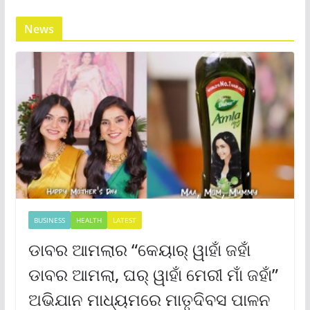
News
BUSINESS
HEALTH
LATEST
ଡାବର ଆମଲାର “କେୟାର୍ ୱାହାଁ ଜହାଁ
ଡାବର ଆମଲା, ଘର୍ ୱାହାଁ ମେରୀ ମାଁ ଜହାଁ”
ଅଭିଯାନ ମାଧ୍ୟମରେ ମାତୃଦିବସ ପାଳନ