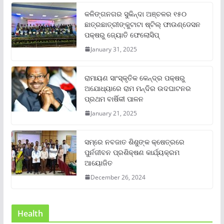
କଳିଙ୍ଗନଗର ସୁକିନ୍ଦା ଅଞ୍ଚଳର ୧୫୦
ଛାତ୍ରଛାତ୍ରୀଙ୍କୁଟାଟା ଷ୍ଟିଲ୍ ଫାଉଣ୍ଡେସନ
ପକ୍ଷରୁ ଜ୍ୟୋତି ଫେଲୋସିପ୍‌
January 31, 2025
ରାମାୟଣ ସାଂସ୍କୃତିକ କେନ୍ଦ୍ର ପକ୍ଷରୁ
ଅଯୋଧ୍ୟାରେ ରାମ ମନ୍ଦିର ଉଦଘାଟନର
ପ୍ରଥମ ବାର୍ଷିକୀ ପାଳନ
January 21, 2025
ସମ୍‌ରେ ନବଜାତ ଶିଶୁଙ୍କ କ୍ଷେତ୍ରରେ
ପୁର୍ନଜୀବନ ପ୍ରଶିକ୍ଷଣ କାର୍ଯ୍ୟକ୍ରମ
ଆୟୋଜିତ
December 26, 2024
Health