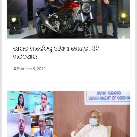
ଭାରତ ମାର୍କେଟକୁ ଆସିଲା ହୋଣ୍ଡା ସିବି
୩୦୦ଆର
February 9, 2019