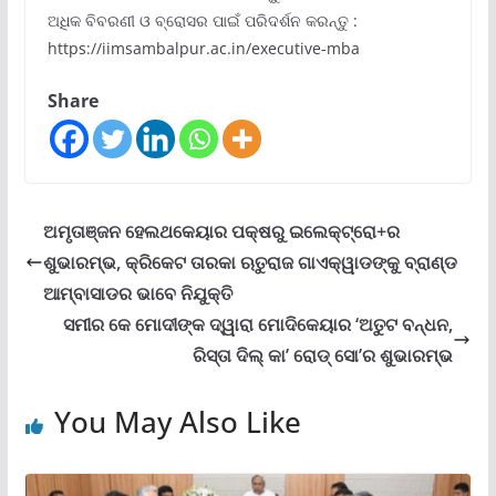
ଅଧିକ ବିବରଣୀ ଓ ବ୍ରୋସର ପାଇଁ ପରିଦର୍ଶନ କରନ୍ତୁ :
https://iimsambalpur.ac.in/executive-mba
Share
ଅମୃତାଞ୍ଜନ ହେଲଥକେୟାର ପକ୍ଷରୁ ଇଲେକ୍ଟ୍ରୋ+ର
ଶୁଭାରମ୍ଭ, କ୍ରିକେଟ ତାରକା ଋତୁରାଜ ଗାଏକ୍ୱାଡଙ୍କୁ ବ୍ରାଣ୍ଡ
ଆମ୍ବାସାଡର ଭାବେ ନିଯୁକ୍ତି
ସମୀର କେ ମୋଦୀଙ୍କ ଦ୍ୱାରା ମୋଦିକେୟାର ‘ଅତୁଟ ବନ୍ଧନ,
ରିସ୍ତା ଦିଲ୍ କା’ ରୋଡ୍ ସୋ’ର ଶୁଭାରମ୍ଭ
You May Also Like