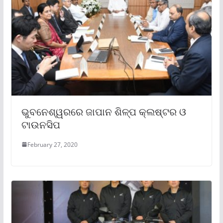
ଭୁବନେଶ୍ୱରରେ ଜାପାନ ଶିଳ୍ପ କ୍ଲଷ୍ଟର ଓ
ଟାଉନସିପ
February 27, 2020