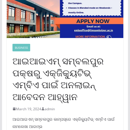
BUSINESS
ଆଇଆଇଏମ୍ ସମ୍ବଲପୁର
ପକ୍ଷରୁ ଏକ୍‌ଜିକ୍ୟୁଟିଭ୍
ଏମ୍‌ବିଏ ପାଇଁ ଅନଲାଇନ୍
ଆବେଦନ ଆହ୍ୱାନ
March 19, 2024
admin
ଆଇଆଇଏମ୍ ସମ୍ବଲପୁର କାମ୍ପସ୍‌ରେ ଏକ୍‌ଜିକ୍ୟୁଟିଭ୍ ଏମ୍‌ବିଏ ପାଇଁ
ନାମଲେଖା ଆରମ୍ଭ