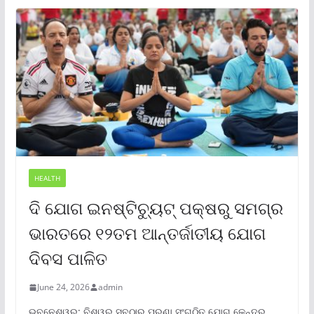
HEALTH
ଦି ଯୋଗ ଇନଷ୍ଟିଚ୍ୟୁଟ୍ ପକ୍ଷରୁ ସମଗ୍ର
ଭାରତରେ ୧୨ତମ ଆନ୍ତର୍ଜାତୀୟ ଯୋଗ
ଦିବସ ପାଳିତ
June 24, 2026
admin
ଭୁବନେଶ୍ୱର: ବିଶ୍ୱର ସବୁଠାରୁ ପୁରୁଣା ସଂଗଠିତ ଯୋଗ କେନ୍ଦ୍ର,