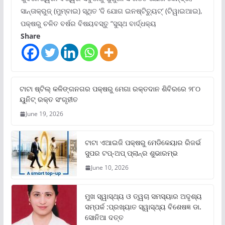
ସାନ୍ତାକ୍ରୁଜ୍ (ମୁମ୍ବାଇ) ସ୍ଥିତ ‘ଦି ଯୋଗ ଇନଷ୍ଟିଚ୍ୟୁଟ୍‌’ (ଟିୱାଇଆଇ),
ପକ୍ଷରୁ ଚଳିତ ବର୍ଷର ବିଷୟବସ୍ତୁ “ସୁସ୍ଥ ବାର୍ଦ୍ଧକ୍ୟ
Share
ଟାଟା ଷ୍ଟିଲ୍‌ କଳିଙ୍ଗନଗର ପକ୍ଷରୁ ମେଗା ରକ୍ତଦାନ ଶିବିରରେ ୨୮୦
ୟୁନିଟ୍‌ ରକ୍ତ ସଂଗୃହୀତ
June 19, 2026
ଟାଟା ଏଆଇଜି ପକ୍ଷରୁ ମେଡିକେୟାର ରିଜର୍ଭ
ସୁପର ଟପ୍‌-ଅପ୍ ପ୍ଲାନ୍‌ର ଶୁଭାରମ୍ଭ
June 10, 2026
ମୁଖ ସ୍ୱାସ୍ଥ୍ୟ ଓ ତ୍ୱଚା ସମସ୍ୟାର ଅଦୃଶ୍ୟ
ସମ୍ପର୍କ :ପ୍ରଖ୍ୟାତ ସ୍ୱାସ୍ଥ୍ୟ ବିଶେଷଜ୍ଞ ଡା.
ସୋନିଆ ଦତ୍ତ