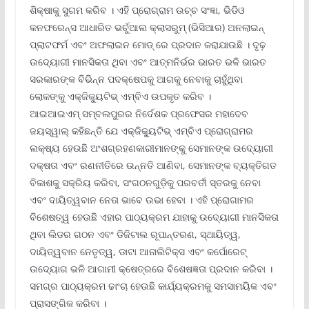
ଶିକ୍ଷାକୁ ସୁଗମ କରିବ । ଏହି ପ୍ରୋଗ୍ରାମ ଉଚ୍ଚ ସଂଜ୍ଞା, ଭିଡିଓ
କନଫରେନ୍ସ ଆଧାରିତ ଭର୍ଚୁଆଲ କ୍ଲାସରୁମ୍ (ଭିସିଆର) ଅନଲାଇନ୍
ପ୍ଲାଟଫର୍ମ ଏବଂ ଅଫଲାଇନ ମୋଡ୍ ରେ ପ୍ରଦାନ କରାଯାଉଛି । ଦୃଢ଼
ଉଦ୍ୟୋଗୀ ମାନସିକତା ଥିବା ଏବଂ ଆତ୍ମନିର୍ଭର ଭାରତ ଭଳି ଭାରତ
ସରକାରଙ୍କ ବିଭିନ୍ନ ପଦକ୍ଷେପକୁ ଆଗକୁ ନେବାକୁ ଚାହୁଁଥିବା
ଲୋକଙ୍କୁ ଏକ୍‌ଜିକ୍ୟୁଟିଭ୍ ଏମ୍‌ବିଏ ଉପକୃତ କରିବ ।
ଆଇଆଇଏମ୍ ସମ୍ବଲପୁରର ନିର୍ଦେଶକ ପ୍ରଫେସର ମହାଦେବ
ଜୟସ୍ୱାଲ୍ କହିଛନ୍ତି ଯେ ଏକ୍‌ଜିକ୍ୟୁଟିଭ୍ ଏମ୍‌ବିଏ ପ୍ରୋଗ୍ରାମର
ଲକ୍ଷ୍ୟ ହେଉଛି ଅଂଶଗ୍ରହଣକାରୀମାନଙ୍କୁ ସେମାନଙ୍କ ଉଦ୍ୟୋଗୀ
ଦକ୍ଷତା ଏବଂ ରଣନୀତିରେ ଉନ୍ନତି ଆଣିବା, ସେମାନଙ୍କ ବ୍ୟକ୍ତିଗତ
ବିକାଶକୁ ସକ୍ରିୟ କରିବା, ସଂଗଠନଗୁଡ଼ିକୁ ପରବର୍ତୀ ସ୍ତରକୁ ନେବା
ଏବଂ ଦାୟିତ୍ୱବାନ ନେତା ଭାବେ ଉଭା ହେବା । ଏହି ପ୍ରୋଗାମର
ବିଶେଷତ୍ୱ ହେଉଛି ଏହାର ପାଠ୍ୟକ୍ରମ ଯାହାକୁ ଉଦ୍ୟୋଗୀ ମାନସିକତା
ଥିବା ଲିଡର ଗଠନ ଏବଂ ଡିଜିଟାଲ ରୂପାନ୍ତରଣ, ସ୍ଥାୟିତ୍ୱ,
ଦାୟିତ୍ୱବାନ ନେତୃତ୍ୱ, ଡାଟା ଆନାଲିଟିକ୍ସ ଏବଂ କର୍ପୋରେଟ୍
ଉଦ୍ୟୋଗ ଭଳି ଆଗାମୀ କ୍ଷେତ୍ରରେ ବିଶେଷଜ୍ଞତା ପ୍ରଦାନ କରିବା ।
ସମଗ୍ର ପାଠ୍ୟକ୍ରମ ଢାଂଚା ହେଉଛି କାର୍ଯ୍ୟକ୍ରମକୁ ସମସାମୟିକ ଏବଂ
ପ୍ରାସଙ୍ଗିକ କରିବା ।