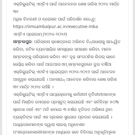
ଏକ୍‌ଜିକ୍ୟୁଟିଭ୍ ଏମ୍‌ବିଏ ପାଇଁ ଆବେଦନର ଶେଷ ତାରିଖ ୨୦୨୪ ମାର୍ଚ୍ଚ
୩୧
ଅଧିକ ବିବରଣୀ ଓ ବ୍ରୋସର ପାଇଁ ପରିଦର୍ଶନ କରନ୍ତୁ:
https://iimsambalpur.ac.in/executive-mba
ଏମ୍‌ବିଏ ପ୍ରୋଗାମ୍ (୨୦୨୪-୨୦୨୬)
ସମ୍ବଲପୁର
: ପରିଚାଳନା କ୍ଷେତ୍ରରେ ଅଭିନବ ଚିନ୍ତାଧାରାକୁ ସମନ୍ୱିତ
କରିବା, ଜଟିଳ ବ୍ୟବସାୟିକ ସମସ୍ୟାର ସମାଧାନ କରିବା, ମାନବ
ସମ୍ବଳଙ୍କୁ ପରିଚାଳନା କରିବା ଏବଂ ଦୃଢ଼ ସାଂଗଠନିକ ଲିଡର୍ ଭାବେ
କାର୍ଯ୍ୟ କରିବା ପାଇଁ ଆଇଆଇଏମ୍ ସମ୍ବଲପୁରରେ ଦୁଇ ବର୍ଷିଆ
ଏକ୍‌ଜିକ୍ୟୁଟିଭ୍ ଏମବିଏ ପ୍ରୋଗ୍ରାମ ୨୦୨୪-୨୦୨୬ ପାଇଁ ଆବେଦନ
ଆହ୍ୱାନ କରାଯାଇଛି । ଅନଲାଇନ୍ ଆବେଦନ କରିବାର ଶେଷ ତାରିଖ
୩୧ ମାର୍ଚ୍ଚ ୨୦୨୪ ରହିଛି ।
ଏକ୍‌ଜିକ୍ୟୁଟିଭ୍ ଏମ୍‌ବିଏ ପାଠ୍ୟକ୍ରମକୁ କର୍ମଜୀବୀ ବୃତିିଜୀବୀମାନଙ୍କ
ପାଇଁ ମିଶ୍ରିତ ମୋଡ୍‌ରେ ପ୍ରସ୍ତୁତ୍ କରାଯାଇଛି ଏବଂ ସର୍ବନିମ୍ନ ୫୦%
ସ୍ନାତକ ମାର୍କ ଏବଂ ଅତି କମରେ ୩ ବର୍ଷର ବୃତିଗତ ଅଭିଜ୍ଞତା ଥିବା
ବ୍ୟକ୍ତିଙ୍କ ପାଇଁ ଏକ ପ୍ରକାର ସୁଯୋଗ ପ୍ରଦାନ କରାଯାଇଛି ।
ଅଧ୍ୟାପକମାନଙ୍କ ଦ୍ୱାରା ଲାଇଭ୍ ଅଧିବେଶନ
ଅଂଶଗ୍ରହଣକାରୀମାନଙ୍କ ମଧ୍ୟରେ ଭାବ ବିନିମୟ ଅନୁଭୂତିମୂଳକ