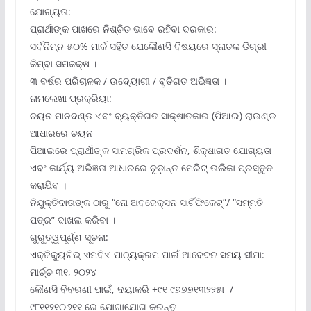
ଯୋଗ୍ୟତା:
ପ୍ରାର୍ଥୀଙ୍କ ପାଖରେ ନିଶ୍ଚିତ ଭାବେ ରହିବା ଦରକାର:
ସର୍ବନିମ୍ନ ୫୦% ମାର୍କ ସହିତ ଯେକୌଣସି ବିଷୟରେ ସ୍ନାତକ ଡିଗ୍ରୀ
କିମ୍ବା ସମକକ୍ଷ ।
୩ ବର୍ଷର ପରିଚାଳକ / ଉଦ୍ୟୋଗୀ / ବୃତିଗତ ଅଭିଜ୍ଞତା ।
ନାମଲେଖା ପ୍ରକ୍ରିୟା:
ଚୟନ ମାନଦଣ୍ଡ ଏବଂ ବ୍ୟକ୍ତିଗତ ସାକ୍ଷାତକାର (ପିଆଇ) ରାଉଣ୍ଡ
ଆଧାରରେ ଚୟନ
ପିଆଇରେ ପ୍ରାର୍ଥୀଙ୍କ ସାମଗ୍ରିକ ପ୍ରଦର୍ଶନ, ଶିକ୍ଷାଗତ ଯୋଗ୍ୟତା
ଏବଂ କାର୍ଯ୍ୟ ଅଭିଜ୍ଞତା ଆଧାରରେ ଚୂଡ଼ାନ୍ତ ମେରିଟ୍ ତାଲିକା ପ୍ରସ୍ତୁତ
କରାଯିବ ।
ନିଯୁକ୍ତିଦାତାଙ୍କ ଠାରୁ “ନୋ ଅବଜେକ୍ସନ ସାର୍ଟିଫିକେଟ୍‌”/ “ସମ୍ମତି
ପତ୍ର” ଦାଖଲ କରିବା ।
ଗୁରୁତ୍ୱପୂର୍ଣ୍ଣ ସୂଚନା:
ଏକ୍‌ଜିକ୍ୟୁଟିଭ୍ ଏମବିଏ ପାଠ୍ୟକ୍ରମ ପାଇଁ ଆବେଦନ ସମୟ ସୀମା:
ମାର୍ଚ୍ଚ ୩୧, ୨୦୨୪
କୌଣସି ବିବରଣୀ ପାଇଁ, ଦୟାକରି +୯୧ ୯୭୭୭୧୩୨୨୫୮ /
୯୮୧୧୨୧୦୬୧୧ ରେ ଯୋଗାଯୋଗ କରନ୍ତୁ