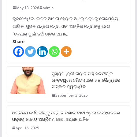
May 13, 2026
admin
ଭୁବନେଶ୍ୱର: ଡାବର ଆମଲା ହେୟାର ଅଏଲ୍ ପକ୍ଷରୁ ଲୋକପ୍ରିୟ
ଗାୟିକା ଯୁଗଳ ଅନ୍ତରା ନନ୍ଦୀ ଏବଂ ଅଙ୍କିତା ନନ୍ଦୀଙ୍କୁ ନେଇ
“କେୟାର୍ ୱାହାଁ ଜହାଁ ଡାବର ଆମଲା,
Share
ମୁଖ୍ୟମନ୍ତ୍ରୀ ନାୟାବ ସିଂହ ସଇନୀଙ୍କ
ନେତୃତ୍ୱରେ ହରିୟାଣାରେ ଜନ କୈନ୍ଦ୍ରୀକ
ସଂସ୍କାର ତ୍ୱରାନ୍ୱିତ
September 3, 2025
ଅଗ୍ନିଶମ କର୍ମଚାରୀଙ୍କୁ ସମ୍ମାନ ଜଣାଇ ଟାଟା ଷ୍ଟିଲ କଳିଙ୍ଗନଗର
ପକ୍ଷରୁ ଜାତୀୟ ଅଗ୍ନିଶମ ସେବା ସପ୍ତାହ ପାଳିତ
April 15, 2025