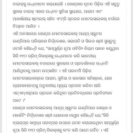
ବାଇକ୍‌କୁ ଉନ୍ମୋଚନ କରାଯାଇଛି । ହୋଣ୍ଡାର ନୂତନ ପିଢ଼ିର ଏହି ସବୁଠୁ
ସୁଲଭ ବାଇକ୍ ଏହାର ଉନ୍ନତ ସୁବିଧା ସୁଯୋଗ, ଆରାମ ଏବଂ
ଆକର୍ଷଣୀୟ ଷ୍ଟାଇଲ୍ ସହିତ ଏଂଟ୍ରି ସ୍ତରର ମୋଟରସାଇକଲ୍ ବର୍ଗରେ
ବିପ୍ଳବ ଆଣିବ ।
ଏହି ଅବସରରେ ହୋଣ୍ଡା ମୋଟରସାଇକଲ୍ ଆଣ୍ଡ୍ ସ୍କୁଟର
ଇଣ୍ଡିଆର ପରିଚାଳନା ନିର୍ଦ୍ଦେଶକ, ସଭାପତି ଓ ସିଇଓ ଶ୍ରୀ ସୁସ୍ତୁମୁ
ଓଟାନି କହିଛନ୍ତି ଯେ, “ସମ୍ପୂର୍ଣ୍ଣ ନୂଆ ଓବିଡି୨ ନିୟମ ପାଳନ କରୁଥିବା
ସିଡି ୧୧୦ ଡ୍ରିମ୍ ଡିଲକ୍ସକୁ ଉନ୍ମୋଚନ କରି ଭାରତୀୟ
ମୋଟରସାଇକଲ୍ ବଜାରରେ ସୁଲଭତା ଓ ପ୍ରଦର୍ଶନରେ ଉନ୍ନତି
ଆଣିଥିବାରୁ ଆମେ ଉତ୍ସାହିତ । ଏହି ପରବର୍ତୀ ପିଢ଼ିର
ମୋଟରସାଇକଲ୍‌ରେ ଆରାମ, ସୁବିଧା ଓ ଭରସାର ସମିଶ୍ରଣ, ଯାହା
ଗ୍ରାହକମାନଙ୍କୁ ଅତୁଳନୀୟ ମୂଲ୍ୟ ପ୍ରଦାନ କରିବା ଲାଗି
ଏଚ୍‌ଏମ୍‌ଏସ୍‌ଆଇ ପ୍ରଦାନ କରିଥିବା ପ୍ରତିବଦ୍ଧତାର ପ୍ରତିଫଳନ
ଅଟେ ।’’
ହୋଣ୍ଡା ମୋଟରସାଇକଲ୍ ଆଣ୍ଡ୍ ସ୍କୁଟର ଇଣ୍ଡିଆର ସେଲ୍‌ସ ଓ
ମାର୍କେଟିଂ ନିର୍ଦ୍ଦେଶକ ଶ୍ରୀ ଯୋଗେଶ ମାଥୁର କହିଛନ୍ତି ଯେ,“ସିଡି
ବ୍ରାଣ୍ଡ୍‌ର ସମୃଦ୍ଧ ପରମ୍ପରା ଉପରେ ଗଠନ କରାଯାଇଥିବା ସମ୍ପୂର୍ଣ୍ଣ
ନୂଆ ସିଡି ୧୧୦ ଡ୍ରିମ୍ ଡିଲକ୍ସକୁ ଲଂଚ କରି ଆମେ ଗର୍ବିତ । ଏହି