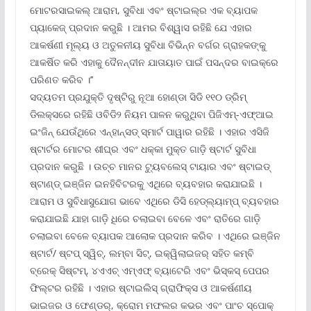
ମୋଟରସାଇକଲ୍ ଆରାମ, ସୁବିଧା ଏବଂ ଷ୍ଟାଇଲ୍‌ର ଏକ ବ୍ୟାପକ
ପ୍ୟାକେଜ୍ ପ୍ରଦାନ କରୁଛି । ଆମର ବିଶ୍ୱାସ ରହିଛି ଯେ ଏହାର
ଆକର୍ଷଣୀ ମୂଲ୍ୟ ଓ ଅତୁଳନୀୟ ସୁବିଧା ବିଭିନ୍ନ ବର୍ଗର ଗ୍ରାହକଙ୍କୁ
ଆକର୍ଷିତ କରି ଏହାକୁ ଦୈନନ୍ଦୀନ ଯାତାୟାତ ପାଇଁ ପସନ୍ଦର ବାଇକ୍‌ରେ
ପରିଣତ କରିବ ।’’
ସଦ୍ୟତମ ପ୍ରଯୁକ୍ତି ଦୃଷ୍ଟିରୁ ନୂଆ ହୋଣ୍ଡା ସିଡି ୧୧୦ ଡ୍ରିମ୍
ଡିଲକ୍ସରେ ରହିଛି ଓବିଡି୨ ନିୟମ ପାଳନ କରୁଥିବା ପିଜିଏମ୍‌-ଏଫ୍‌ଆଇ
ଇଂଜିନ୍ ଯେଉଁଥିରେ ଏନ୍‌ହାନ୍‌ସଡ୍ ସ୍ମାର୍ଟ ପାୱାର ରହିଛି । ଏହାର ଏସିଜି
ଷ୍ଟାର୍ଟର ମୋଟର ଶୀଘ୍ର ଏବଂ ଧକ୍କା ମୁକ୍ତ ଗାଡ଼ି ଷ୍ଟାର୍ଟ ସୁବିଧା
ପ୍ରଦାନ କରୁଛି । ଉଚ୍ଚ ମାନର ଟ୍ୟୁବଲେସ୍ ଟାୟାର ଏବଂ ଷ୍ଟାଇଡ୍
ଷ୍ଟାଣ୍ଡ୍ ଇଞ୍ଜିନ ଇନହିବିଟରକୁ ଏଥିରେ ବ୍ୟବହାର କରାଯାଇଛି ।
ଆରାମ ଓ ସୁବିଧାସୁଯୋଗ ଭାବେ ଏଥିରେ ଡିସି ହେଡ୍‌ଲ୍ୟାମ୍ପ୍ ବ୍ୟବହାର
କରାଯାଇଛି ଯାହା ଗାଡ଼ି ଧିରେ ଚଲାଇବା ବେଳେ ଏବଂ ରାତିରେ ଗାଡ଼ି
ଚଲାଇବା ବେଳେ ବ୍ୟାପକ ଆଲୋକ ପ୍ରଦାନ କରିବ । ଏଥିରେ ଇଞ୍ଜିନ
ଷ୍ଟାର୍ଟ/ ଷ୍ଟପ୍ ସ୍ୱିଚ୍‌, ଲମ୍ବା ସିଟ୍‌, ଇକ୍ୱିଲାଇଜର୍ ସହିତ କମ୍ବି
ବ୍ରେକ୍ ସିଷ୍ଟମ୍‌, ୪ଏଏଚ୍ ଏମ୍‌ଏଫ୍ ବ୍ୟାଟେରି ଏବଂ ଭିସ୍‌କସ୍ ପେପର
ଫିଲ୍‌ଟର ରହିଛି । ଏହାର ଷ୍ଟାଇଲିସ୍ ଗ୍ରାଫିକ୍‌ସ ଓ ଆକର୍ଷଣୀୟ
ଭାଇଜର ଓ ଫେଣ୍ଡର୍‌, କ୍ରୋମ ମଫଲର କଭର ଏବଂ ପାଂଚ ସ୍ପୋକ୍