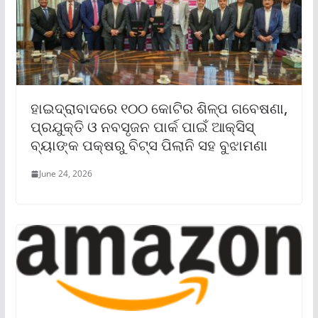
ହାଇଦ୍ରାବାଦରେ ୧୦୦ କୋଟିର ଶିଳ୍ପ ଗବେଷଣା,
ପ୍ରଯୁକ୍ତି ଓ ନବସୃଜନ ପାର୍କ ପାଇଁ ଆକ୍ସିସ୍
ବ୍ୟାଙ୍କ ପକ୍ଷରୁ ବିଟ୍‌ସ ପିଲାନି ସହ ବୁଝାମଣା
June 24, 2026