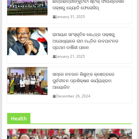
ଛାତ୍ରଛାତ୍ରୀଙ୍କୁଟାଟା ଷ୍ଟିଲ୍ ଫାଉଣ୍ଡେସନ
ପକ୍ଷରୁ ଜ୍ୟୋତି ଫେଲୋସିପ୍‌
January 31, 2025
ରାମାୟଣ ସାଂସ୍କୃତିକ କେନ୍ଦ୍ର ପକ୍ଷରୁ
ଅଯୋଧ୍ୟାରେ ରାମ ମନ୍ଦିର ଉଦଘାଟନର
ପ୍ରଥମ ବାର୍ଷିକୀ ପାଳନ
January 21, 2025
ସମ୍‌ରେ ନବଜାତ ଶିଶୁଙ୍କ କ୍ଷେତ୍ରରେ
ପୁର୍ନଜୀବନ ପ୍ରଶିକ୍ଷଣ କାର୍ଯ୍ୟକ୍ରମ
ଆୟୋଜିତ
December 26, 2024
Health