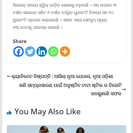
ସିଲଭର୍ ଆଲୟ ହ୍ୱିଲ୍ ଗାଡ଼ିର ଶୋଭାକୁ ବଢ଼ାଉଛି । ଏହା ଉପରେ ୩
ବର୍ଷର ସାଧାରଣ ସହିତ ୭ ବର୍ଷର ବର୍ଦ୍ଧିତ ୱାରେଂଟି ବିକଳ୍ପ ସହ ୧୦
ୱାରେଂଟି ପ୍ରଦାନ କରାଯାଉଛି । ଏହାର ଏକ୍ସ ସୋ’ରୁମ୍ ମୂଲ୍ୟ
୭୩,୪୦୦ରୁ ଆରମ୍ଭ ହୋଇଛି ।
Share
କ୍ୟାବିନେଟ ନିଷ୍ପତ୍ତି : ଆସିଲା ନୂଆ ଯୋଜନା, ନୂଆ ଓଡ଼ିଶା
ଖଣି ସମ୍ପ୍ରସାରଣ ପାଇଁ ଅନୁଷ୍ଠିିତ ଟାଟା ଷ୍ଟିଲ ର ତିନୋଟି
ଜନଶୁଣାଣି ସଫଳ
You May Also Like