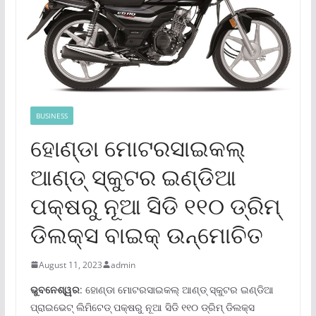
BUSINESS
ହୋଣ୍ଡା ମୋଟରସାଇକଲ୍
ଆଣ୍ଡ୍ ସ୍କୁଟର ଇଣ୍ଡିଆ
ପକ୍ଷରୁ ନୂଆ ସିଡି ୧୧୦ ଡ୍ରିମ୍
ଡିଲକ୍ସ ବାଇକ୍ ଉନ୍ମୋଚିତ
August 11, 2023
admin
ଭୁବନେଶ୍ୱର
: ହୋଣ୍ଡା ମୋଟରସାଇକଲ୍ ଆଣ୍ଡ୍ ସ୍କୁଟର ଇଣ୍ଡିଆ
ପ୍ରାଇଭେଟ୍ ଲିମିଟେଡ୍ ପକ୍ଷରୁ ନୂଆ ସିଡି ୧୧୦ ଡ୍ରିମ୍ ଡିଲକ୍ସ