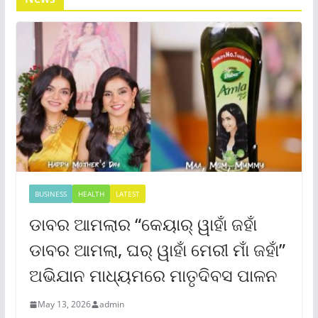
BUSINESS
HEALTH
LATEST
ଡାବର ଆମଲାର “କେୟାର୍ ୱାହାଁ ଜହାଁ
ଡାବର ଆମଲା, ଘର୍ ୱାହାଁ ମେରୀ ମାଁ ଜହାଁ”
ଅଭିଯାନ ମାଧ୍ୟମରେ ମାତୃଦିବସ ପାଳନ
May 13, 2026
admin