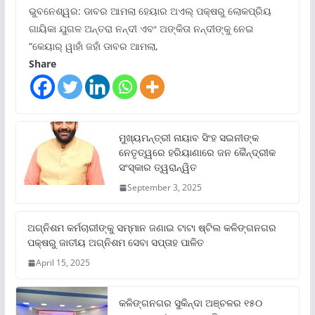
ଭୁବନେଶ୍ୱର: ଡାବର ଆମଲା ହେୟାର ଅଏଲ୍ ପକ୍ଷରୁ ଲୋକପ୍ରିୟ
ଗାୟିକା ଯୁଗଳ ଅନ୍ତରା ନନ୍ଦୀ ଏବଂ ଅଙ୍କିତା ନନ୍ଦୀଙ୍କୁ ନେଇ
“କେୟାର୍ ୱାହାଁ ଜହାଁ ଡାବର ଆମଲା,
Share
ମୁଖ୍ୟମନ୍ତ୍ରୀ ନାୟାବ ସିଂହ ସଇନୀଙ୍କ
ନେତୃତ୍ୱରେ ହରିୟାଣାରେ ଜନ କୈନ୍ଦ୍ରୀକ
ସଂସ୍କାର ତ୍ୱରାନ୍ୱିତ
September 3, 2025
ଅଗ୍ନିଶମ କର୍ମଚାରୀଙ୍କୁ ସମ୍ମାନ ଜଣାଇ ଟାଟା ଷ୍ଟିଲ କଳିଙ୍ଗନଗର
ପକ୍ଷରୁ ଜାତୀୟ ଅଗ୍ନିଶମ ସେବା ସପ୍ତାହ ପାଳିତ
April 15, 2025
କଳିଙ୍ଗନଗର ସୁକିନ୍ଦା ଅଞ୍ଚଳର ୧୫୦