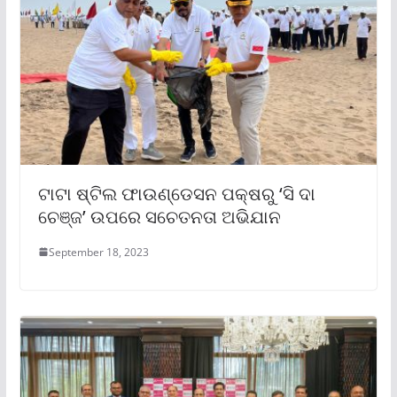
ଟାଟା ଷ୍ଟିଲ ଫାଉଣ୍ଡେସନ ପକ୍ଷରୁ ‘ସି ଦା
ଚେଞ୍ଜ’ ଉପରେ ସଚେତନତା ଅଭିଯାନ
September 18, 2023