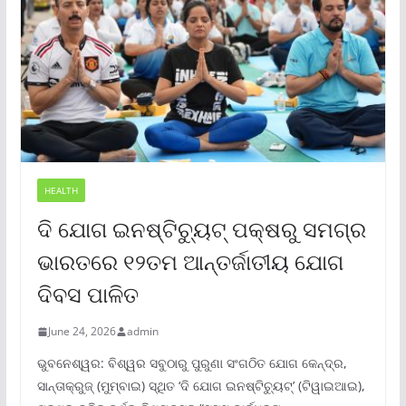
HEALTH
ଦି ଯୋଗ ଇନଷ୍ଟିଚ୍ୟୁଟ୍ ପକ୍ଷରୁ ସମଗ୍ର
ଭାରତରେ ୧୨ତମ ଆନ୍ତର୍ଜାତୀୟ ଯୋଗ
ଦିବସ ପାଳିତ
June 24, 2026
admin
ଭୁବନେଶ୍ୱର: ବିଶ୍ୱର ସବୁଠାରୁ ପୁରୁଣା ସଂଗଠିତ ଯୋଗ କେନ୍ଦ୍ର,
ସାନ୍ତାକ୍ରୁଜ୍ (ମୁମ୍ବାଇ) ସ୍ଥିତ ‘ଦି ଯୋଗ ଇନଷ୍ଟିଚ୍ୟୁଟ୍‌’ (ଟିୱାଇଆଇ),