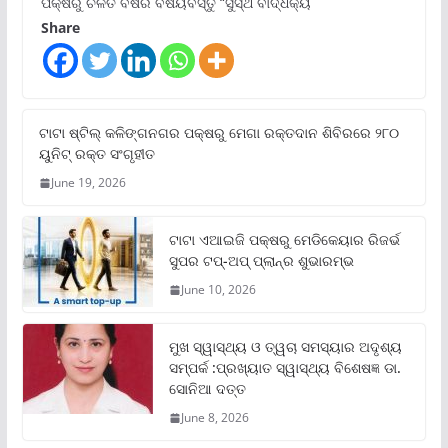
ପକ୍ଷରୁ ଚଳିତ ବର୍ଷର ବିଷୟବସ୍ତୁ “ସୁସ୍ଥ ବାର୍ଦ୍ଧକ୍ୟ
Share
ଟାଟା ଷ୍ଟିଲ୍‌ କଳିଙ୍ଗନଗର ପକ୍ଷରୁ ମେଗା ରକ୍ତଦାନ ଶିବିରରେ ୨୮୦
ୟୁନିଟ୍‌ ରକ୍ତ ସଂଗୃହୀତ
June 19, 2026
ଟାଟା ଏଆଇଜି ପକ୍ଷରୁ ମେଡିକେୟାର ରିଜର୍ଭ
ସୁପର ଟପ୍‌-ଅପ୍ ପ୍ଲାନ୍‌ର ଶୁଭାରମ୍ଭ
June 10, 2026
ମୁଖ ସ୍ୱାସ୍ଥ୍ୟ ଓ ତ୍ୱଚା ସମସ୍ୟାର ଅଦୃଶ୍ୟ
ସମ୍ପର୍କ :ପ୍ରଖ୍ୟାତ ସ୍ୱାସ୍ଥ୍ୟ ବିଶେଷଜ୍ଞ ଡା.
ସୋନିଆ ଦତ୍ତ
June 8, 2026