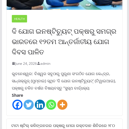
HEALTH
ଦି ଯୋଗ ଇନଷ୍ଟିଚ୍ୟୁଟ୍ ପକ୍ଷରୁ ସମଗ୍ର
ଭାରତରେ ୧୨ତମ ଆନ୍ତର୍ଜାତୀୟ ଯୋଗ
ଦିବସ ପାଳିତ
June 24, 2026
admin
ଭୁବନେଶ୍ୱର: ବିଶ୍ୱର ସବୁଠାରୁ ପୁରୁଣା ସଂଗଠିତ ଯୋଗ କେନ୍ଦ୍ର,
ସାନ୍ତାକ୍ରୁଜ୍ (ମୁମ୍ବାଇ) ସ୍ଥିତ ‘ଦି ଯୋଗ ଇନଷ୍ଟିଚ୍ୟୁଟ୍‌’ (ଟିୱାଇଆଇ),
ପକ୍ଷରୁ ଚଳିତ ବର୍ଷର ବିଷୟବସ୍ତୁ “ସୁସ୍ଥ ବାର୍ଦ୍ଧକ୍ୟ
Share
ଟାଟା ଷ୍ଟିଲ୍‌ କଳିଙ୍ଗନଗର ପକ୍ଷରୁ ମେଗା ରକ୍ତଦାନ ଶିବିରରେ ୨୮୦