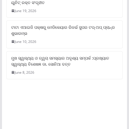
ୟୁନିଟ୍‌ ରକ୍ତ ସଂଗୃହୀତ
June 19, 2026
ଟାଟା ଏଆଇଜି ପକ୍ଷରୁ ମେଡିକେୟାର ରିଜର୍ଭ ସୁପର ଟପ୍‌-ଅପ୍ ପ୍ଲାନ୍‌ର
ଶୁଭାରମ୍ଭ
June 10, 2026
ମୁଖ ସ୍ୱାସ୍ଥ୍ୟ ଓ ତ୍ୱଚା ସମସ୍ୟାର ଅଦୃଶ୍ୟ ସମ୍ପର୍କ :ପ୍ରଖ୍ୟାତ
ସ୍ୱାସ୍ଥ୍ୟ ବିଶେଷଜ୍ଞ ଡା. ସୋନିଆ ଦତ୍ତ
June 8, 2026