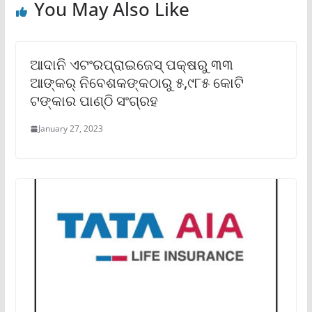
You May Also Like
ଆଦାନି ଏଟଂରପ୍ରାଇଜେସ୍ ପକ୍ଷରୁ ୩୩
ଆଙ୍କର୍ ନିବେଶକଙ୍କଠାରୁ ୫,୯୮୫ କୋଟି
ଟଙ୍କାର ପାଣ୍ଠି ସଂଗ୍ରହ
January 27, 2023