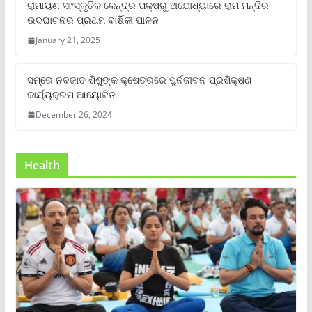
ରାମାୟଣ ସାଂସ୍କୃତିକ କେନ୍ଦ୍ର ପକ୍ଷରୁ ଅଯୋଧ୍ୟାରେ ରାମ ମନ୍ଦିର
ଉଦଘାଟନର ପ୍ରଥମ ବାର୍ଷିକୀ ପାଳନ
January 21, 2025
ସମ୍‌ରେ ନବଜାତ ଶିଶୁଙ୍କ କ୍ଷେତ୍ରରେ ପୁର୍ନଜୀବନ ପ୍ରଶିକ୍ଷଣ
କାର୍ଯ୍ୟକ୍ରମ ଆୟୋଜିତ
December 26, 2024
Health