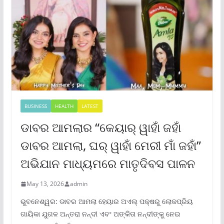
BUSINESS
HEALTH
LATEST
ଡାବର ଆମଲାର “କେୟାର୍ ୱାହାଁ ଜହାଁ
ଡାବର ଆମଲା, ଘର୍ ୱାହାଁ ମେରୀ ମାଁ ଜହାଁ”
ଅଭିଯାନ ମାଧ୍ୟମରେ ମାତୃଦିବସ ପାଳନ
May 13, 2026
admin
ଭୁବନେଶ୍ୱର: ଡାବର ଆମଲା ହେୟାର ଅଏଲ୍ ପକ୍ଷରୁ ଲୋକପ୍ରିୟ
ଗାୟିକା ଯୁଗଳ ଅନ୍ତରା ନନ୍ଦୀ ଏବଂ ଅଙ୍କିତା ନନ୍ଦୀଙ୍କୁ ନେଇ