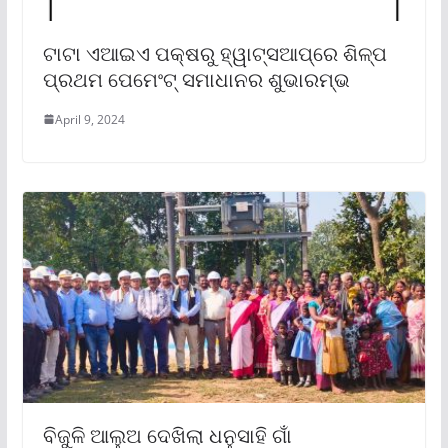
ଟାଟା ଏଆଇଏ ପକ୍ଷରୁ ହ୍ୱାଟ୍‌ସଆପ୍‌ରେ ଶିଳ୍ପ
ପ୍ରଥମ ପେମେଂଟ୍ ସମାଧାନର ଶୁଭାରମ୍ଭ
April 9, 2024
ବିଜୁଳି ଆଲୁଅ ଦେଖିଲା ଧନୁସାହି ଗାଁ