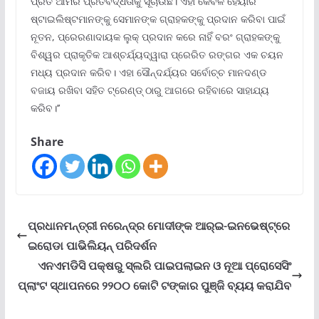
ପ୍ରତି ଆମର ପ୍ରତିବଦ୍ଧତାକୁ ସୂଚାଉଛି। ଏହା କେବଳ ହେୟାର
ଷ୍ଟାଇଲିଷ୍ଟମାନଙ୍କୁ ସେମାନଙ୍କ ଗ୍ରାହକଙ୍କୁ ପ୍ରଦାନ କରିବା ପାଇଁ
ନୂତନ, ପ୍ରେରଣାଦାୟକ ଲୁକ୍ ପ୍ରଦାନ କରେ ନାହିଁ ବରଂ ଗ୍ରାହକଙ୍କୁ
ବିଶ୍ୱର ପ୍ରାକୃତିକ ଆଶ୍ଚର୍ଯ୍ୟଦ୍ୱାରା ପ୍ରେରିତ ରଙ୍ଗର ଏକ ଚୟନ
ମଧ୍ୟ ପ୍ରଦାନ କରିବ। ଏହା ସୌନ୍ଦର୍ଯ୍ୟର ସର୍ବୋଚ୍ଚ ମାନଦଣ୍ଡ
ବଜାୟ ରଖିବା ସହିତ ଟ୍ରେଣ୍ଡ୍ ଠାରୁ ଆଗରେ ରହିବାରେ ସାହାଯ୍ୟ
କରିବ।’’
Share
ପ୍ରଧାନମନ୍ତ୍ରୀ ନରେନ୍ଦ୍ର ମୋଦୀଙ୍କ ଆର୍‌ଇ-ଇନଭେଷ୍ଟ୍‌ରେ
ଇରୋଡା ପାଭିଲିୟନ୍ ପରିଦର୍ଶନ
ଏନଏମଡିସି ପକ୍ଷରୁ ସ୍ଲରି ପାଇପଲାଇନ ଓ ନୂଆ ପ୍ରୋସେସିଂ
ପ୍ଲାଂଟ ସ୍ଥାପନରେ ୨୨୦୦ କୋଟି ଟଙ୍କାର ପୁଞ୍ଜି ବ୍ୟୟ କରାଯିବ