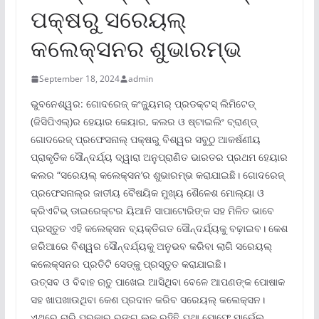
ପକ୍ଷରୁ ସରେୟଲ୍
କଲେକ୍ସନର ଶୁଭାରମ୍ଭ
September 18, 2024
admin
ଭୁବନେଶ୍ୱର: ଗୋଦରେଜ୍ କଂଜ୍ୟୁମର୍ ପ୍ରଡକ୍ଟସ୍ ଲିମିଟେଡ୍
(ଜିସିପିଏଲ୍‌)ର ହେୟାର କେୟାର, କଲର ଓ ଷ୍ଟାଇଲିଂ ବ୍ରାଣ୍ଡ୍
ଗୋଦରେଜ୍ ପ୍ରଫେସନାଲ୍ ପକ୍ଷରୁ ବିଶ୍ୱର ସବୁଠୁ ଆକର୍ଷଣୀୟ
ପ୍ରାକୃତିକ ସୌନ୍ଦର୍ଯ୍ୟ ଦ୍ୱାରା ଅନୁପ୍ରାଣିତ ଭାରତର ପ୍ରଥମ ହେୟାର
କଲର “ସରେୟଲ୍ କଲେକ୍ସନ’ର ଶୁଭାରମ୍ଭ କରାଯାଇଛି। ଗୋଦରେଜ୍
ପ୍ରଫେସନାଲ୍‌ର ଜାତୀୟ ବୈଷୟିକ ମୁଖ୍ୟ ଶୈଳେଶ ମୋଲ୍ୟା ଓ
କ୍ରିଏଟିଭ୍ ଡାଇରେକ୍ଟର ୟିଆନି ସାପାଟୋରିଙ୍କ ସହ ମିଳିତ ଭାବେ
ପ୍ରସ୍ତୁତ ଏହି କଲେକ୍ସନ ବ୍ୟକ୍ତିଗତ ସୌନ୍ଦର୍ଯ୍ୟକୁ ବଢ଼ାଇବ। କେଶ
ଜରିଆରେ ବିଶ୍ୱର ସୌନ୍ଦର୍ଯ୍ୟକୁ ଅନୁଭବ କରିବା ଲାଗି ସରେୟଲ୍
କଲେକ୍ସନର ପ୍ରତିଟି ସେଡ୍‌କୁ ପ୍ରସ୍ତୁତ କରାଯାଇଛି।
ଉତ୍ସବ ଓ ବିବାହ ଋତୁ ପାଖେଇ ଆସିଥିବା ବେଳେ ଆପଣଙ୍କ ପୋଷାକ
ସହ ଖାପଖାଉଥିବା କେଶ ପ୍ରଦାନ କରିବ ସରେୟଲ୍ କଲେକ୍ସନ।
ଏଥିରେ ଚାରି ପ୍ରକାର ରଙ୍ଗ ଲୁକ୍ ରହିଛି ଯଥା ମୋଫେ ମାର୍ଭେଲ୍‌,