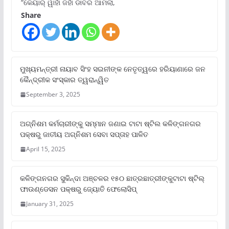
“କେୟାର୍ ୱାହାଁ ଜହାଁ ଡାବର ଆମଲା,
Share
ମୁଖ୍ୟମନ୍ତ୍ରୀ ନାୟାବ ସିଂହ ସଇନୀଙ୍କ ନେତୃତ୍ୱରେ ହରିୟାଣାରେ ଜନ
କୈନ୍ଦ୍ରୀକ ସଂସ୍କାର ତ୍ୱରାନ୍ୱିତ
September 3, 2025
ଅଗ୍ନିଶମ କର୍ମଚାରୀଙ୍କୁ ସମ୍ମାନ ଜଣାଇ ଟାଟା ଷ୍ଟିଲ କଳିଙ୍ଗନଗର
ପକ୍ଷରୁ ଜାତୀୟ ଅଗ୍ନିଶମ ସେବା ସପ୍ତାହ ପାଳିତ
April 15, 2025
କଳିଙ୍ଗନଗର ସୁକିନ୍ଦା ଅଞ୍ଚଳର ୧୫୦ ଛାତ୍ରଛାତ୍ରୀଙ୍କୁଟାଟା ଷ୍ଟିଲ୍
ଫାଉଣ୍ଡେସନ ପକ୍ଷରୁ ଜ୍ୟୋତି ଫେଲୋସିପ୍‌
January 31, 2025