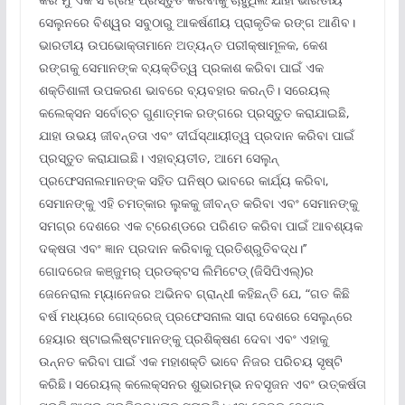
ସେଲୁନରେ ବିଶ୍ୱର ସବୁଠାରୁ ଆକର୍ଷଣୀୟ ପ୍ରାକୃତିକ ରଙ୍ଗ ଆଣିବ।
ଭାରତୀୟ ଉପଭୋକ୍ତାମାନେ ଅତ୍ୟନ୍ତ ପରୀକ୍ଷାମୂଳକ, କେଶ
ରଙ୍ଗକୁ ସେମାନଙ୍କ ବ୍ୟକ୍ତିତ୍ୱ ପ୍ରକାଶ କରିବା ପାଇଁ ଏକ
ଶକ୍ତିଶାଳୀ ଉପକରଣ ଭାବରେ ବ୍ୟବହାର କରନ୍ତି। ସରେୟଲ୍
କଲେକ୍ସନ ସର୍ବୋଚ୍ଚ ଗୁଣାତ୍ମକ ରଙ୍ଗରେ ପ୍ରସ୍ତୁତ କରାଯାଇଛି,
ଯାହା ଉଭୟ ଜୀବନ୍ତତା ଏବଂ ଦୀର୍ଘସ୍ଥାୟୀତ୍ୱ ପ୍ରଦାନ କରିବା ପାଇଁ
ପ୍ରସ୍ତୁତ କରାଯାଇଛି। ଏହାବ୍ୟତୀତ, ଆମେ ସେଲୁନ୍
ପ୍ରଫେସନାଲମାନଙ୍କ ସହିତ ଘନିଷ୍ଠ ଭାବରେ କାର୍ଯ୍ୟ କରିବା,
ସେମାନଙ୍କୁ ଏହି ଚମତ୍କାର ଲୁକକୁ ଜୀବନ୍ତ କରିବା ଏବଂ ସେମାନଙ୍କୁ
ସମଗ୍ର ଦେଶରେ ଏକ ଟ୍ରେଣ୍ଡରେ ପରିଣତ କରିବା ପାଇଁ ଆବଶ୍ୟକ
ଦକ୍ଷତା ଏବଂ ଜ୍ଞାନ ପ୍ରଦାନ କରିବାକୁ ପ୍ରତିଶ୍ରୁତିବଦ୍ଧ।’’
ଗୋଦରେଜ କଞ୍ଜୁମର୍ ପ୍ରଡକ୍ଟସ ଲିମିଟେଡ୍ (ଜିସିପିଏଲ୍‌)ର
ଜେନେରାଲ ମ୍ୟାନେଜର ଅଭିନବ ଗ୍ରାନ୍ଧୀ କହିଛନ୍ତି ଯେ, “ଗତ କିଛି
ବର୍ଷ ମଧ୍ୟରେ ଗୋଦ୍ରେଜ୍ ପ୍ରଫେସନାଲ ସାରା ଦେଶରେ ସେଲୁନ୍‌ରେ
ହେୟାର ଷ୍ଟାଇଲିଷ୍ଟମାନଙ୍କୁ ପ୍ରଶିକ୍ଷଣ ଦେବା ଏବଂ ଏହାକୁ
ଉନ୍ନତ କରିବା ପାଇଁ ଏକ ମହାଶକ୍ତି ଭାବେ ନିଜର ପରିଚୟ ସୃଷ୍ଟି
କରିଛି। ସରେୟଲ୍ କଲେକ୍ସନର ଶୁଭାରମ୍ଭ ନବସୃଜନ ଏବଂ ଉତ୍କର୍ଷତା