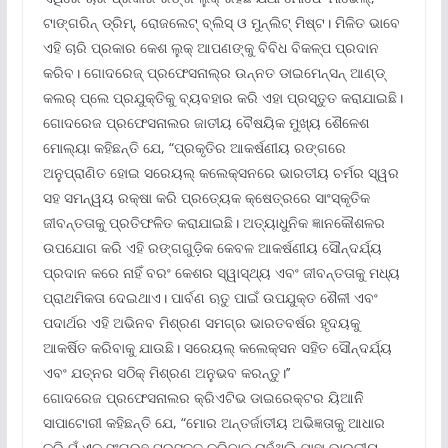
ଟାଙ୍ଗରିନ୍ ଡ୍ରିମ୍‌, ରୋଜଲେଟ୍ ବ୍ଲିସ୍ ଓ ମୁନ୍‌ଲିଟ୍ ମିଷ୍ଟ। ମିଳିତ ଭାବେ
ଏହି ଚାରି ପ୍ରକାର କେଶ ଲୁକ୍ ଆପଣଙ୍କୁ ବିବିଧ ବିକଳ୍ପ ପ୍ରଦାନ
କରିବ। ଗୋଦରେଜ୍ ପ୍ରଫେସନାଲ୍‌ର ଉନ୍ନତ ଡାଇମେନ୍‌ସନ୍ ଆଣ୍ଡ୍
କଲର୍ ପ୍ଲେ ପ୍ରଯୁକ୍ତିକୁ ବ୍ୟବହାର କରି ଏହା ପ୍ରସ୍ତୁତ କରାଯାଇଛି।
ଗୋଦରେଜ ପ୍ରଫେସନାଲର ଜାତୀୟ ବୈଷୟିକ ମୁଖ୍ୟ ଶୈଳେଶ
ମୋଲ୍ୟା କହିଛନ୍ତି ଯେ, “ପ୍ରକୃତିର ଆକର୍ଷଣୀୟ ରଙ୍ଗରେ
ଅନୁପ୍ରାଣିତ ହୋଇ ସରେୟଲ୍ କଲେକ୍ସନରେ ଭାରତୀୟ ଚର୍ମର ସ୍ୱର
ସହ ସମନ୍ୱୟ ରକ୍ଷା କରି ପ୍ରତ୍ୟେକ କ୍ଷେତ୍ରରେ ସାଂସ୍କୃତିକ
ଜୀବନ୍ତତାକୁ ପ୍ରତିଫଳିତ କରାଯାଇଛି। ଅତ୍ୟାଧୁନିକ ଜ୍ଞାନକୌଶଳର
ଉପଯୋଗ କରି ଏହି ରଙ୍ଗଗୁଡ଼ିକ କେବଳ ଆକର୍ଷଣୀୟ ସୌନ୍ଦର୍ଯ୍ୟ
ପ୍ରଦାନ କରେ ନାହିଁ ବରଂ କେଶର ସ୍ୱାସ୍ଥ୍ୟ ଏବଂ ଜୀବନ୍ତତାକୁ ମଧ୍ୟ
ପ୍ରାଥମିକତା ଦେଇଥାଏ। ପାର୍ବଣ ଋତୁ ପାଇଁ ଉପଯୁକ୍ତ ଶୈଳୀ ଏବଂ
ପଦାର୍ଥର ଏହି ଅଭିନବ ମିଶ୍ରଣ ସମଗ୍ର ଭାରତବର୍ଷର ହୃଦୟକୁ
ଆକର୍ଷିତ କରିବାକୁ ଯାଉଛି। ସରେୟଲ୍ କଲେକ୍ସନ ସହିତ ସୌନ୍ଦର୍ଯ୍ୟ
ଏବଂ ଯତ୍ନର ସଠିକ୍ ମିଶ୍ରଣ ଅନୁଭବ କରନ୍ତୁ।’’
ଗୋଦରେଜ ପ୍ରଫେସନାଲର କ୍ରିଏଟିଭ ଡାଇରେକ୍ଟର ୟିଆନିି
ସାପାଟୋରୀ କହିଛନ୍ତି ଯେ, “ମୋର ଅନ୍ତର୍ଜାତୀୟ ଅଭିଜ୍ଞତାକୁ ଆଧାର
କରି ମୁଁ ଏକ ସଂଗ୍ରହ ପ୍ରସ୍ତୁତ କରିବାକୁ ଚାହୁଁଥିଲି ଯାହା ଭାରତୀୟ