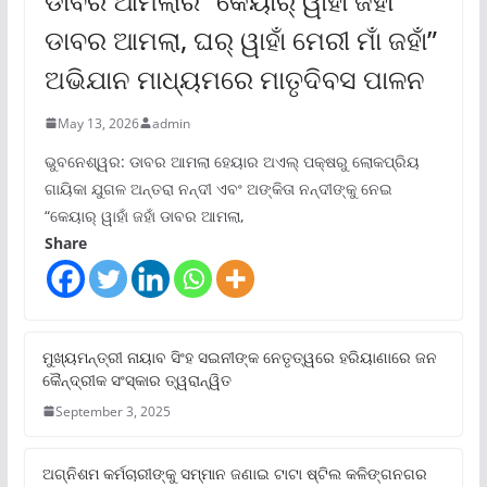
ଡାବର ଆମଲାର “କେୟାର୍ ୱାହାଁ ଜହାଁ
ଡାବର ଆମଲା, ଘର୍ ୱାହାଁ ମେରୀ ମାଁ ଜହାଁ”
ଅଭିଯାନ ମାଧ୍ୟମରେ ମାତୃଦିବସ ପାଳନ
May 13, 2026
admin
ଭୁବନେଶ୍ୱର: ଡାବର ଆମଲା ହେୟାର ଅଏଲ୍ ପକ୍ଷରୁ ଲୋକପ୍ରିୟ
ଗାୟିକା ଯୁଗଳ ଅନ୍ତରା ନନ୍ଦୀ ଏବଂ ଅଙ୍କିତା ନନ୍ଦୀଙ୍କୁ ନେଇ
“କେୟାର୍ ୱାହାଁ ଜହାଁ ଡାବର ଆମଲା,
Share
ମୁଖ୍ୟମନ୍ତ୍ରୀ ନାୟାବ ସିଂହ ସଇନୀଙ୍କ ନେତୃତ୍ୱରେ ହରିୟାଣାରେ ଜନ
କୈନ୍ଦ୍ରୀକ ସଂସ୍କାର ତ୍ୱରାନ୍ୱିତ
September 3, 2025
ଅଗ୍ନିଶମ କର୍ମଚାରୀଙ୍କୁ ସମ୍ମାନ ଜଣାଇ ଟାଟା ଷ୍ଟିଲ କଳିଙ୍ଗନଗର