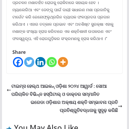
ପ୍ରଚଳନ ମଶାବାହିତ ରୋଗକୁ ରୋକିବାରେ ସହାୟକ ହେବ ।
ମ୍ୟାଲେରିଆ ଏବଂ ଡେଙ୍ଗୁ ପାଇଁ ଦାୟୀ ସାଧାରଣ ମଶା ପ୍ରଜାତିକୁ
ଟାର୍ଗେଟ କରି ରେନୋଫ୍ଲୁଥ୍ରରିନ ବ୍ୟାପକ ଫଳପ୍ରଦତା ପ୍ରଦାନ
କରିଥାଏ । ଏହାର ତତ୍କାଳ ପ୍ରଭାବ ଏବଂ ଅବଶିଷ୍ଟ ସୁରକ୍ଷା ଏହାକୁ
ମଶାଙ୍କ ସଂଖ୍ୟା ହ୍ରାସ କରିବାରେ ଏକ ଶକ୍ତିଶାଳୀ ଉପକରଣ ଏବଂ
ଫଳସ୍ୱରୂପ, ଏହି ରୋଗଗୁଡ଼ିକର ସଂକ୍ରମଣକୁ ହ୍ରାସ କରିଥାଏ ।”
Share
ଟାଇମ୍ସ ହେଲ୍‌ଥ ଆଇକନ୍ ଓଡ଼ିଶା ୨୦୨୪ ଆୱାର୍ଡ : ସୋଆ
ପରିଚାଳିତ ବିଭିନ୍ନ ହସ୍ପିଟାଲ୍ ଓ ଡାକ୍ତର ସମ୍ମାନିତ
ଇରେଡା ଓଡ଼ିଶାର ଅକ୍ଷୟ ଶକ୍ତି ସମ୍ଭାବନା ପ୍ରତି
ପ୍ରତିଶ୍ରୁତିବଦ୍ଧତାକୁ ସୁଦୃଢ଼ କରିଛି
You May Also Like