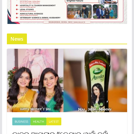
News
BUSINESS
HEALTH
LATEST