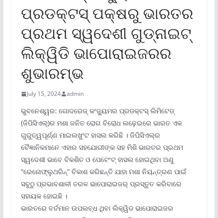
ପ୍ରଡକ୍ଟସ୍ ପକ୍ଷରୁ ଭାରତର
ପ୍ରଥମ ସ୍ୱଦେଶୀ ଗୁଡ୍‌ନାଇଟ୍
ଲିକ୍ୱିଡି ଭାପୋରାଇଜରର
ଶୁଭାରମ୍ଭ
July 15, 2024
admin
ଭୁବନେଶ୍ୱର: ଗୋଦରେଜ୍ କଂଜ୍ୟୁମର ପ୍ରଡକ୍ଟସ୍ ଲିମିଟେଡ୍
(ଜିପିସିଏଲ୍‌)ର ମଶା ଜନିତ ରୋଗ ବିରୋଧ ଲଢ଼େଇରେ ଭାରତ ଏକ
ଗୁରୁତ୍ୱପୂର୍ଣ୍ଣ ମାଇଲଖୁଂଟ ହାସଲ କରିଛି । ଜିପିସିଏଲ୍‌ର
ବୈଜ୍ଞାନିକମାନେ ଏହାର ସହଯୋଗୀଙ୍କ ସହ ମିଶି ଭାରତର ପ୍ରଥମ
ସ୍ୱଦେଶୀ ଭାବେ ବିକଶିତ ଓ ପେଟେଂଟ୍ ହାସଲ ହୋଇଥିବା ଅଣୁ
“ରେନୋଫ୍ଲୁଥରିନ୍‌” ବିକାଶ କରିଛନ୍ତି ଯାହା ମଶା ନିୟନ୍ତ୍ରଣ ପାଇଁ
ସବୁଠୁ ପ୍ରଭାବଶାଳୀ ତରଳ ଭାପୋରାଇଜର୍ ପ୍ରସ୍ତୁତ କରିବାରେ
ସହାୟକ ହୋଇଛି ।
ଭାରତରେ ବର୍ତମାନ ଉପଲବ୍ଧ ଥିବା ଲିକ୍ୱିଡ ଭାପୋରାଇଜର