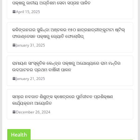
ପକ୍ଷରୁ ଜାତୀୟ ଅଗ୍ନିଶମ ସେବା ସପ୍ତାହ ପାଳିତ
April 15, 2025
କଳିଙ୍ଗନଗର ସୁକିନ୍ଦା ଅଞ୍ଚଳର ୧୫୦ ଛାତ୍ରଛାତ୍ରୀଙ୍କୁଟାଟା ଷ୍ଟିଲ୍
ଫାଉଣ୍ଡେସନ ପକ୍ଷରୁ ଜ୍ୟୋତି ଫେଲୋସିପ୍‌
January 31, 2025
ରାମାୟଣ ସାଂସ୍କୃତିକ କେନ୍ଦ୍ର ପକ୍ଷରୁ ଅଯୋଧ୍ୟାରେ ରାମ ମନ୍ଦିର
ଉଦଘାଟନର ପ୍ରଥମ ବାର୍ଷିକୀ ପାଳନ
January 21, 2025
ସମ୍‌ରେ ନବଜାତ ଶିଶୁଙ୍କ କ୍ଷେତ୍ରରେ ପୁର୍ନଜୀବନ ପ୍ରଶିକ୍ଷଣ
କାର୍ଯ୍ୟକ୍ରମ ଆୟୋଜିତ
December 26, 2024
Health