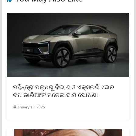
ମହିନ୍ଦ୍ରା ପକ୍ଷରୁ ବିଇ ୬ ଓ ଏକ୍ସଇଭି ୯ଇର
ଟପ ଭାରିଆଂଟ ମଡେଲ ଦାମ ଘୋଷଣା
January 13, 2025