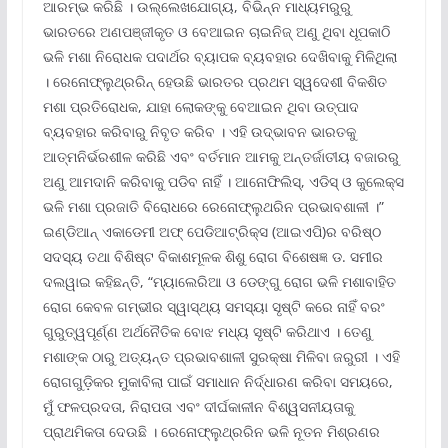
ଆରମ୍ଭ କରିଛି । ଉଲ୍ଲେଖଯୋଗ୍ୟ, ବିଭିନ୍ନ ମାଧ୍ୟମରୁରୁ
ଭାରତରେ ଅଣପଞ୍ଜୀକୃତ ଓ ବେଆଇନ ଚାଇନିଜ୍ ଅଣୁ ଥିବା ଧୂପକାଠି
ଭଳି ମଶା ନିରୋଧକ ପଦାର୍ଥର ବ୍ୟାପକ ବ୍ୟବହାର ଦେଖିବାକୁ ମିଳିଥିଲା
। ରେନୋଫ୍ଲୁଥ୍ରରିନ୍ ହେଉଛି ଭାରତର ପ୍ରଥମ ସ୍ୱଦେଶୀ ବିକଶିତ
ମଶା ପ୍ରତିରୋଧକ, ଯାହା ଲୋକଙ୍କୁ ବେଆଇନ ଥିବା ଉତ୍ପାଦ
ବ୍ୟବହାର କରିବାରୁ ନିବୃତ କରିବ । ଏହି ଉଦ୍ଭାବନ ଭାରତକୁ
ଆତ୍ମନିର୍ଭରଶୀଳ କରିଛି ଏବଂ ବର୍ତମାନ ଆମକୁ ଅନ୍ତର୍ଜାତୀୟ ବଜାରରୁ
ଅଣୁ ଆମଦାନି କରିବାକୁ ପଡିବ ନାହିଁ । ଆନୋଫିଲିସ୍‌, ଏଡିସ୍ ଓ କୁଲେକ୍ସ
ଭଳି ମଶା ପ୍ରଜାତି ବିରୋଧରେ ରେନୋଫ୍ଲୁଥରିନ ପ୍ରଭାବଶାଳୀ ।”
ଇଣ୍ଡିଆନ୍ ଏକାଡେମୀ ଅଫ୍ ପେଡିଆଟ୍ରିକ୍ସ (ଆଇଏପି)ର ବରିଷ୍ଠ
ସଦସ୍ୟ ତଥା ବିଶିଷ୍ଟ ବିକାଶମୂଳକ ଶିଶୁ ରୋଗ ବିଶେଷଜ୍ଞ ଡ. ସମୀର
ଦଲୱାଇ କହିଛନ୍ତି, “ମ୍ୟାଲେରିଆ ଓ ଡେଙ୍ଗୁ ରୋଗ ଭଳି ମଶାବାହିତ
ରୋଗ କେବଳ ଗମ୍ଭୀର ସ୍ୱାସ୍ଥ୍ୟ ସମସ୍ୟା ସୃଷ୍ଟି କରେ ନାହିଁ ବରଂ
ଗୁରୁତ୍ୱପୂର୍ଣ୍ଣ ଅର୍ଥନୈତିକ ବୋଝ ମଧ୍ୟ ସୃଷ୍ଟି କରିଥାଏ । ତେଣୁ
ମଶାଙ୍କ ଠାରୁ ଅତ୍ୟନ୍ତ ପ୍ରଭାବଶାଳୀ ସୁରକ୍ଷା ମିଳିବା ଜରୁରୀ । ଏହି
ରୋଗଗୁଡ଼ିକର ମୁକାବିଲା ପାଇଁ ସମାଧାନ ନିର୍ଦ୍ଧାରଣ କରିବା ସମୟରେ,
ମୁଁ ଫଳପ୍ରଦତା, ନିରାପତା ଏବଂ ଦୀର୍ଘକାଳୀନ ବିଶ୍ୱସନୀୟତାକୁ
ପ୍ରାଥମିକତା ଦେଉଛି । ରେନୋଫ୍ଲୁଥ୍ରରିନ ଭଳି ନୂତନ ମିଶ୍ରଣର