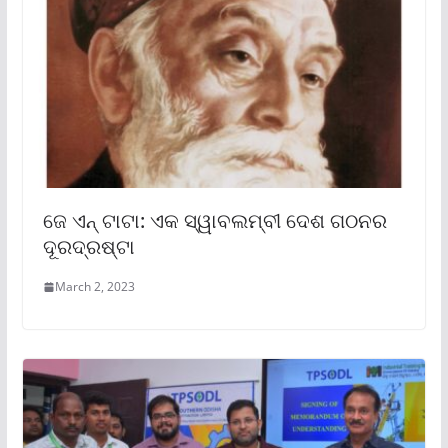
ଜେ ଏନ୍ ଟାଟା: ଏକ ସ୍ୱାବଲମ୍ବୀ ଦେଶ ଗଠନର
ଦୂରଦ୍ରଷ୍ଟା
March 2, 2023