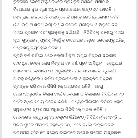
ତୁଳନାରେ ରେନୋଫ୍ଲୁଥରିନ୍‌ରେ ପ୍ରସ୍ତୁତ ମିଶ୍ରଣ ମଶାଙ୍କ
ବିରୋଧରେ ଦୁଇ ଗୁଣା ଅଧିକ ପ୍ରଭାବଶାଳୀ ସାବ୍ୟସ୍ତ ହୋଇଛି ।
ସେଂଟ୍ରାଲ ଇନସେକ୍ଟିସାଇଡ୍ ବୋର୍ଡ ଆଣ୍ଡ ରେଜିଷ୍ଟ୍ରେସନ କମିଟି
(ସିଆଇବି ଆଣ୍ଡଆରସି) ଦ୍ୱାରା କଠୋର ପରୀକ୍ଷା ଓ ଅନୁମୋଦନ
ଏହାର ପ୍ରଭାବ ଏବଂ ସୁରକ୍ଷାକୁ ଦର୍ଶାଉଛି । ଜିସିପିଏଲ୍ ପକ୍ଷରୁ ଏହାର
ନୂଆ ଗୁଡ୍‌ନାଇଟ୍ ଫ୍ଲାସ୍ ଲିକ୍ୱିଡ୍ ଭାପୋରାଇଜର୍‌ରେ ରେନୋଫ୍ଲୁଥରିନ୍
ମିଶ୍ରଣକୁ ବ୍ୟବହାର କରିଛି ।
ପ୍ରତି ଦର୍ଶ ବର୍ଷରେ ଥରେ ଲେଖାଏଁ ନୂଆ ଅଣୁର ମିଶ୍ରଣ ଦରକାର
ହେଉଥିବା ବେଳେ ଶେଷ ମିଶ୍ରଣ ୧୫ ବର୍ଷ ପୂର୍ବେ ଆସିଥିଲା । ସେଥିପାଇଁ
ଲୋକମାନେ ବେଆଇନ ଓ ଅସୁରକ୍ଷିତ ମଶା ଘଉଡାଇବା ଧୂପକାଠି
ଆଡ଼କୁ ଢଳିଥିଲେ । ସର୍ବଦା ପ୍ରଭାବଶାଳୀ ଓ ସୁରକ୍ଷିତ ମିଶ୍ରଣ
ପ୍ରସ୍ତୁତ କରିବାରେ ଜିସିପିଏଲ୍ ଅଗ୍ରଦୂତ ରହିଛି । ତେଣୁ
ରେନୋଫ୍ଲୁଥରିନ ବିକାଶ ପାଇଁ ଗବେଷଣା ଓ ବିକାଶରେ ଜିସିପିଏଲ୍ ୧୦
ବର୍ଷର ଅଧିକ ସମୟ ନିବେଶ କରିଛି । ମଧ୍ୟବର୍ତୀକାଳୀନ ଭିତିରେ ଏହାର
ସ୍ୱତନ୍ତ୍ର ବ୍ୟବହାର ଅଧିକାର ଜିସିପିଏଲ୍ ହାସଲ କରିଛି ।
ଗୋଦରେଜ କଞ୍ଜୁମର୍ ପ୍ରଡକ୍ଟସ ଲିମିଟେଡ୍ (ଜିସିପିଏଲ୍‌)ର ଏମ୍‌ଡି ଓ
ସିଇଓ ସୁଧୀର ସୀତାପତି କହିଛନ୍ତି ଯେ, “୧୨୭ ବର୍ଷର ଉଦ୍ଭାବନର
ପରମ୍ପରା ସହିତ ଗୋଦରେଜ୍ ଭାରତରେ ଅନେକ ଘରୋଇ ଉଦ୍ଭାବନ