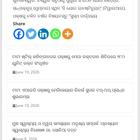
ଭୁବନେଶ୍ୱର: ବିଶ୍ୱର ସବୁଠାରୁ ପୁରୁଣା ସଂଗଠିତ ଯୋଗ କେନ୍ଦ୍ର,
ସାନ୍ତାକ୍ରୁଜ୍ (ମୁମ୍ବାଇ) ସ୍ଥିତ ‘ଦି ଯୋଗ ଇନଷ୍ଟିଚ୍ୟୁଟ୍‌’ (ଟିୱାଇଆଇ),
ପକ୍ଷରୁ ଚଳିତ ବର୍ଷର ବିଷୟବସ୍ତୁ “ସୁସ୍ଥ ବାର୍ଦ୍ଧକ୍ୟ
Share
ଟାଟା ଷ୍ଟିଲ୍‌ କଳିଙ୍ଗନଗର ପକ୍ଷରୁ ମେଗା ରକ୍ତଦାନ ଶିବିରରେ ୨୮୦
ୟୁନିଟ୍‌ ରକ୍ତ ସଂଗୃହୀତ
June 19, 2026
ଟାଟା ଏଆଇଜି ପକ୍ଷରୁ ମେଡିକେୟାର ରିଜର୍ଭ ସୁପର ଟପ୍‌-ଅପ୍ ପ୍ଲାନ୍‌ର
ଶୁଭାରମ୍ଭ
June 10, 2026
ମୁଖ ସ୍ୱାସ୍ଥ୍ୟ ଓ ତ୍ୱଚା ସମସ୍ୟାର ଅଦୃଶ୍ୟ ସମ୍ପର୍କ :ପ୍ରଖ୍ୟାତ
ସ୍ୱାସ୍ଥ୍ୟ ବିଶେଷଜ୍ଞ ଡା. ସୋନିଆ ଦତ୍ତ
June 8, 2026