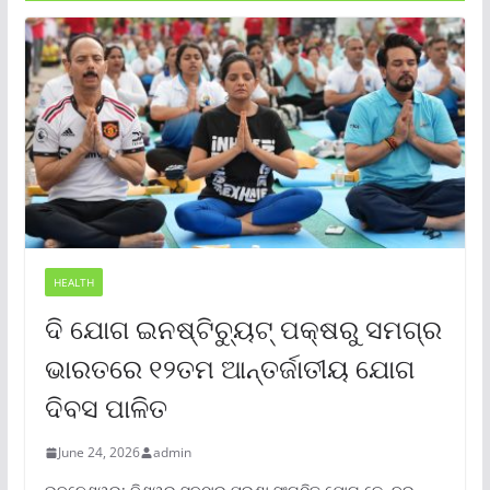
HEALTH
ଦି ଯୋଗ ଇନଷ୍ଟିଚ୍ୟୁଟ୍ ପକ୍ଷରୁ ସମଗ୍ର
ଭାରତରେ ୧୨ତମ ଆନ୍ତର୍ଜାତୀୟ ଯୋଗ
ଦିବସ ପାଳିତ
June 24, 2026
admin